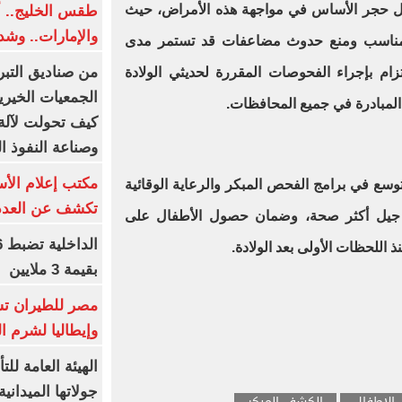
 حجر الأساس في مواجهة هذه الأمراض، حيث
طقس الخليج.. أ
والإمارات.. وشد
لمناسب ومنع حدوث مضاعفات قد تستمر مدى
من صناديق التبر
التزام بإجراء الفحوصات المقررة لحديثي الولادة
الجمعيات الخيرية
 المبادرة في جميع المحافظات.
كيف تحولت لآلة 
وصناعة النفوذ ا
مكتب إعلام الأس
سع في برامج الفحص المبكر والرعاية الوقائية
تكشف عن العدد 
اء جيل أكثر صحة، وضمان حصول الأطفال على
اللحظات الأولى بعد الولادة.
بقيمة 3 ملايين
مصر للطيران تس
وإيطاليا لشرم ا
الهيئة العامة ل
جولاتها الميدانية