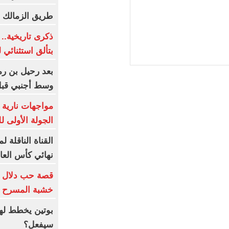
طريق الزمالك فى دور الـ32 ب
بتألق استثنائي
بعد رحيل بن ر
وسط أجنبي قبل
مواجهات نارية ل
الجولة الأولى ل
القناة الناقلة 
نهائي كأس العال
قصة حب دلال و
خشبة المسرح و
بوتين يخطط لهج
سيفعل؟