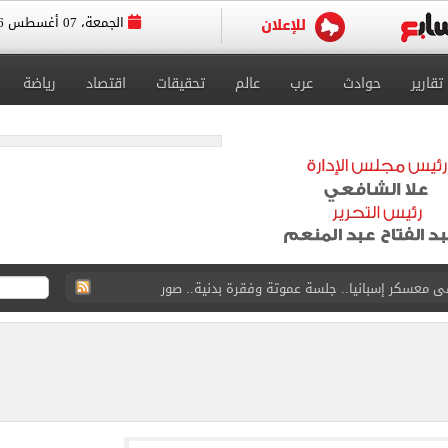
الجمعة، 07 أغسطس 2026
تقارير
حوادث
عرب
عالم
تحقيقات
اقتصاد
رياضة
 فى نصف نهائي بطولة العالم لناشئات كرة اليد
ائية بعد انضمامه لـ طرابزون سبور
لمسات الأخيرة لضم هيثم حسن