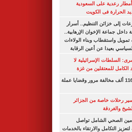
مطار رعدية على السعودية
يد الحرارة فى الكويت
عات إلى خزائن التنظيم.. أسرار
 داخل جماعة الإخوان الإرهابية..
تمويل واستقطاب وبناء الولاءات
لسياسي بعيدا عن أعين الرقابة
رى: السلطات الإسرائيلية لا
الكامل للمعتقلين من غزة
الداخلية تضبط 116 ألف مخالفة مرور وقضايا عملة
ير رحلات خاصة من الجزائر
لشيخ والغردقة
لتأمين الصحي الشامل تواصل
 لتعزيز التكامل والارتقاء بالخدمات