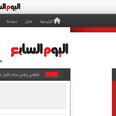
الرئيسية
عاجل
سياسة
انطلاق مباراة مصر وإسبانيا
الزمالك يبلغ 4 لاعبين بعدم التواجد مع الفريق الأول بالموسم الجديد
محمد صلاح يتلقى هدية استثن
سيلتيك الاسكتلندى يضع ال
تقارير: بيراميدز يعرض 5 ملايين دولار راتباً لحسم صفقة يوسف النصيري