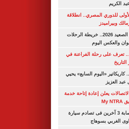
بد الكريم
لأولى للدوري المصري.. انطلاقة
مالك وبيراميدز
مواعيد قطارات الصعيد 2026.. خريطة الرحلات
وان والعكس اليوم
. تعرف على رحلة الفراعنة في
التاريخ
. كاريكاتير «اليوم السابع» يحيي
عبد العزيز
لاتصالات يعلن إعادة إتاحة خدمة
My N
مصرع سيدة وإصابة 3 آخرين فى تصادم سيارة
وى الغربي بسوهاج