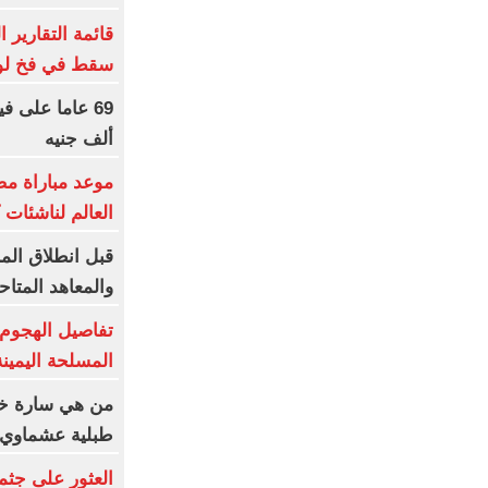
قائمة التقارير 
سقط في فخ لو
ألف جنيه
موعد مباراة م
العالم لناشئات ك
قبل انطلاق المرح
والمعاهد المتا
تفاصيل الهجوم
المسلحة اليمينة
من هي سارة خلي
طبلية عشماوي
العثور على جث