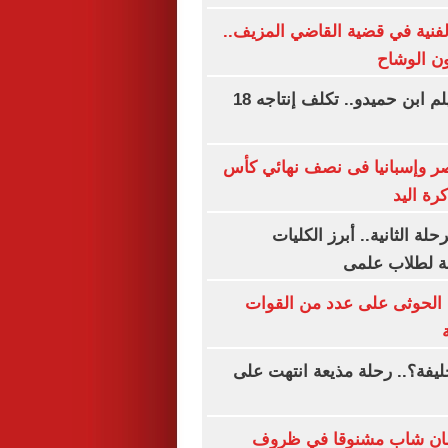
الفنية في قضية القاضي المزيف..
ن الوشاح
69 عاما على فيلم ابن حميدو.. تكلف إنتاجه 18
صر وإسبانيا فى نصف نهائي كأس
رة اليد
لة الثانية.. أبرز الكليات
حة لطلاب علمى
 الحوثى على عدد من القوات
فة؟.. رحلة مذيعة انتهت على
مان شاب مشنوقا في ظروف