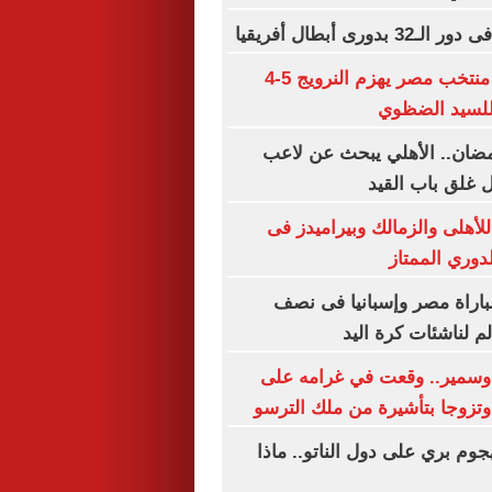
دورى أبطال أفريقيا
ذكرى تاريخية.. منتخب مصر يهزم النرويج 5-4
 للسيد الضظوي
مضان.. الأهلي يبحث عن لاعب
 غلق باب القيد
لأهلى والزمالك وبيراميدز فى
لدوري الممتاز
لمباراة مصر وإسبانيا فى نصف
م لناشئات كرة اليد
سمير.. وقعت في غرامه على
تزوجا بتأشيرة من ملك الترسو
وم بري على دول الناتو.. ماذا