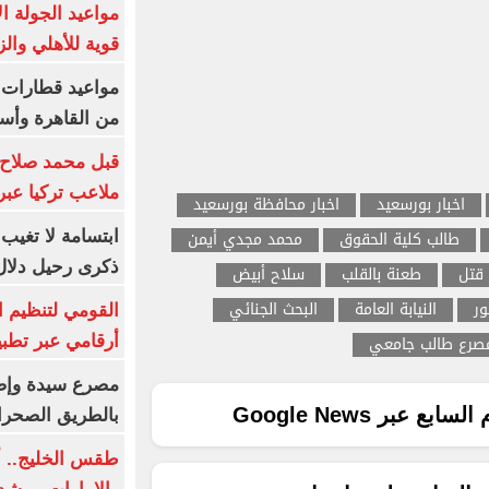
مواعيد الجولة ا
قوية للأهلي والز
من القاهرة وأس
قبل محمد صلاح.
ملاعب تركيا عبر 
اخبار بورسعيد
اخبار محافظة بورسعيد
طالب كلية الحقوق
محمد مجدي أيمن
ابتسامة لا تغيب.
ذكرى رحيل دلال 
 قتل
طعنة بالقلب
سلاح أبيض
ر
النيابة العامة
البحث الجنائي
القومي لتنظيم ا
صرع طالب جامعي
أرقامي عبر تطبيق TRA
ع عبر Google News
بالطريق الصحرا
طقس الخليج.. أ