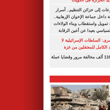
يد الحرارة فى الكويت
عات إلى خزائن التنظيم.. أسرار
 داخل جماعة الإخوان الإرهابية..
تمويل واستقطاب وبناء الولاءات
لسياسي بعيدا عن أعين الرقابة
رى: السلطات الإسرائيلية لا
الكامل للمعتقلين من غزة
الداخلية تضبط 116 ألف مخالفة مرور وقضايا عملة