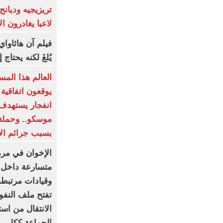
لاعبا يغادرون ا
يُلغَ لكنه يحتا
العالم هذا المس
يوقعون اتفاقية
انفجار يستهدف 
موسكو.. وحملة
بسبب جرائم الا
الإخوان في مرم
متسارعة داخل
وقيادات مرتبطة
تفتح ملف النفو
الانتقال من اس
الجماعة ككل