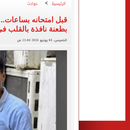
"تنظيم الاتصالات": تسجيل ا
الرئيسية
حوادث
مشاهد ساحرة على شاطئ رأس
قبل امتحانه بساعات..
الكشف عن قصر محمد صلاح ا
بطعنة نافذة بالقلب ف
الاتحاد التركي يمنح طرابز
الخميس، 04 يونيو 2026 11:04 ص