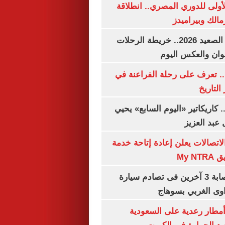
لأولى للدوري المصري.. انطلاقة
مالك وبيراميدز
مواعيد قطارات الصعيد 2026.. خريطة الرحلات
وان والعكس اليوم
. تعرف على رحلة الفراعنة في
التاريخ
. كاريكاتير «اليوم السابع» يحيي
عبد العزيز
لاتصالات يعلن إعادة إتاحة خدمة
My N
مصرع سيدة وإصابة 3 آخرين فى تصادم سيارة
وى الغربي بسوهاج
مطار رعدية على السعودية