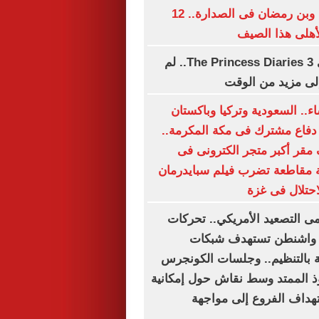
تريزيجيه وديانج وبن رمضان فى الصدارة.. 12
لأهلى هذا الصيف
فيلم آن هاثاواي The Princess Diaries 3.. لم
ج إلى مزيد من الوقت
اء.. السعودية وتركيا وباكستان
 دفاع مشترك فى مكة المكرمة..
مقر أكبر متجر الكترونى فى
 مقاطعة تضرب فيلم سبايدرمان
حتلال فى غزة
ى التصعيد الأمريكي.. تحركات
 واشنطن تستهدف شبكات
 بالتنظيم.. وجلسات الكونجرس
ذ الممتد وسط نقاش حول إمكانية
تهداف الفروع إلى مواجهة