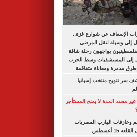
ات الإسعاف عن شوارع غزة..
ل إلى وسيلة لنقل المرضى
لفلسطينيون يواجهون رحلة شاقة
 إلى المستشفيات وسط الحرب
طرق مدمرة ومعاناة متفاقمة
شف سر تتويج منتخب إسبانيا
لم
غير محدد المدة لا يمنح المستأجر
يم وعازفات الهارب المصريات
ة 15 أغسطس