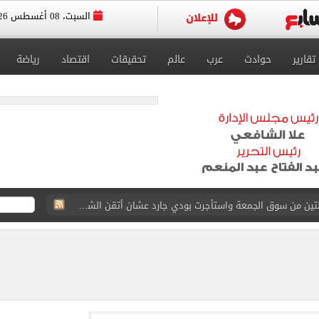
السبت، 08 أغسطس 2026
تقارير
حوادث
عرب
عالم
تحقيقات
اقتصاد
رياضة
القاضي المزيف: اشتريت بدلتين من سوق الجمعة واستأجرت بودي جارد عشان أتقن الشخصية
ة الأهلي على كأس خوان جامبر
على مستحقات محمد صلاح
ى نصف نهائى بطولة العالم
 رأسية وائل جمعة فى مران الأهلي تستحضر أمجاد الصخرة
ى معسكر إسبانيا.. جلسة عموتة وفقرة بدنية.. صور