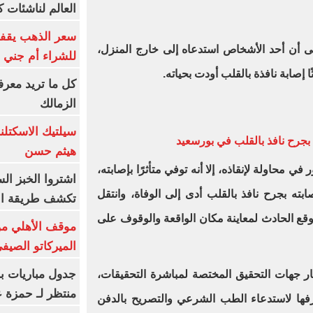
العالم لناشئات ك
سعر الذهب يقفز
إلى أن أحد الأشخاص استدعاه إلى خارج المنزل،
للشراء أم جني ا
 إصابة نافذة بالقلب أودت بحياته.
كل ما تريد معرف
الزمالك
سيلتيك الاسكتل
بجرح نافذ بالقلب في بورسعيد
هيثم حسن
محاولة لإنقاذه، إلا أنه توفي متأثرًا بإصابته،
اشتروا الخبز ال
ابته بجرح نافذ بالقلب أدى إلى الوفاة، وانتقل
تكشف طريقة الإ
وقع الحادث لمعاينة مكان الواقعة والوقوف على
موقف الأهلي من
الميركاتو الصيف
جدول مباريات بر
ر جهات التحقيق المختصة لمباشرة التحقيقات،
منتظر لـ حمزة ع
ا لاستدعاء الطب الشرعي والتصريح بالدفن