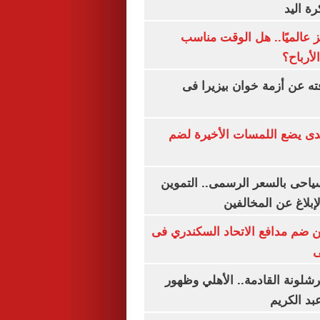
رة اليد
 عالميًا.. هل الوقت مناسب
لأرباح؟
ته عن أزمة خوان بيزيرا فى
ندى يضع اللمسات الأخيرة لضم
سياحى بالسعر الرسمى.. التموين
بلاغ عن المخالفين
 ضم مدافع الاتحاد السكندري فى
ى
شلونة القادمة.. الأهلي وظهور
بد الكريم