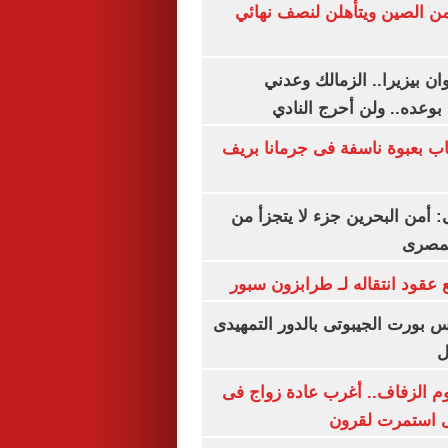
من الصين ويتأهلن لنصف نهائي
ان بيزيرا.. الزمالك وعدني
بوعده.. ولن أحرج النادي
اب بعبوة ناسفة فى جرمانا بريف
أمن البحرين جزء لا يتجزأ من
لمصرى
عقود انتقاله لـ طرابزون سبور
س بورت الجيبوتى بالدور التمهيدى
ل
م الزفاف.. أغرب عادة زواج فى
 استمرت لقرون