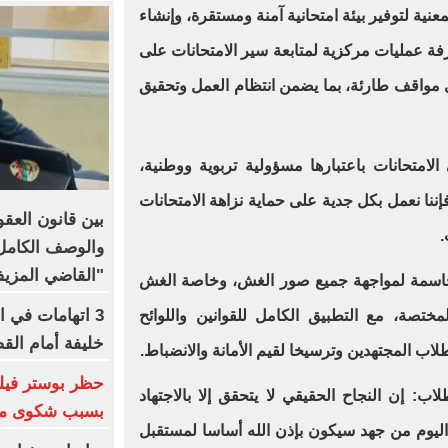
عنية لتوفير بيئة امتحانية آمنة ومستقرة، وإنشاء
ة عمليات مركزية لمتابعة سير الامتحانات على
 مواقف طارئة، بما يضمن انتظام العمل وتحقيق
لامتحانات باعتبارها مسؤولية تربوية ووطنية،
ننا نعمل بكل جدية على حماية نزاهة الامتحانات
بين قانون العقو
.
والوصف الكامل 
"القاضي المزي
ت حاسمة لمواجهة جميع صور الغش، وخاصة الغش
3 اتهامات في ا
مختصة، مع التطبيق الكامل للقوانين واللوائح
خليفة أمام الق
اب المجتهدين وترسيخا لقيم الأمانة والانضباط.
لاب: إن النجاح الحقيقي لا يتحقق إلا بالاجتهاد
بسبب شكوى من 
نه اليوم من جهد سيكون بإذن الله أساسا لمستقبل