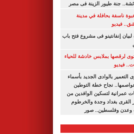
شة.. جنة طيور الزينة فى مصر
بوة ناسفة بحافلة في مدينة
ق.. فيديو
 لبيان إنفانتينو فى مشروع فتح باب
ى لرقصها بملابس خادشة للحياء
ت.. فيديو
 التعمير بالوادى الجديد بأسماء
عواصمها.. نجاح خطة التوطين
 عمرانية لتسكين الوافدين من
رز القرى بغداد وجدة والخرطوم
 وعدن وفلسطين.. صور