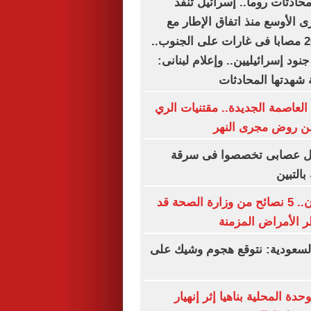
محادثات روما.. إسرائيل تنفذ
ى الأوسع منذ اتفاق الإطار مع
لبنان.. شهيد و20 مصابا فى غارات على الجنوب..
قتل وإصابة 6 جنود إسرائيليين.. وإعلام لبنانى:
 شهدتها المحادثات
العاصمة الجديدة.. مقتنيات الري
ن روض مجرى النهر
يل عصابى تخصصوا فى سرقة
التبين
قبل فوات الأوان.. 5 نصائح من وزارة الصحة قد
 الأمراض المزمنة
سعودية: نتوقع هجوم وشيك على
ة المحلية بناهيا إثر إنهيار