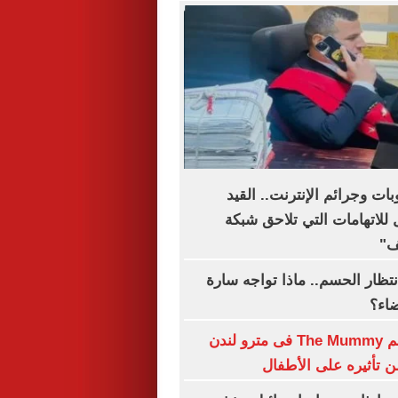
بات وجرائم الإنترنت.. القيد
للاتهامات التي تلاحق شبكة
ف"
نتظار الحسم.. ماذا تواجه سارة
ضاء؟
حظر بوستر فيلم The Mummy فى مترو لندن
تأثيره على الأطفال