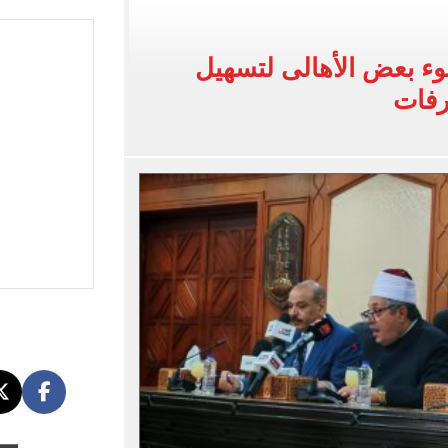
ذا صن وميرور حول علاج سيدة بريطانية في شرم الشيخ
وين الصحف التركية وقميصه يشعل الأسواق في طرابزون
ء بعض الأهالى لتسهيل
يضم هيثم حسن بعقد حتى 2030
رفات
بنته ويرقص معها في أجواء مليئة بالفرحة.. فيديو وصور
 واقعة التحرش المزيفة بكفالة مالية