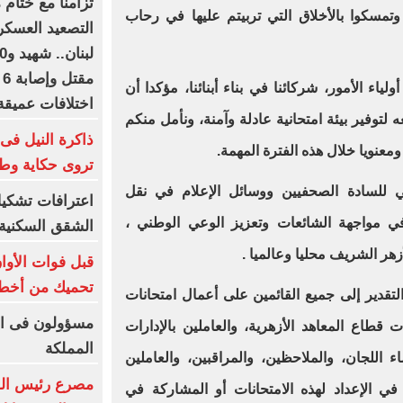
تزامنا مع ختام 
مسكوا بالأخلاق التي تربيتم عليها في رحاب
التصعيد العسكر
م
ياء الأمور، شركائنا في بناء أبنائنا، مؤكدا أن
اختلافات عميقة
لتوفير بيئة امتحانية عادلة وآمنة، ونأمل منكم
ذاكرة النيل فى 
ومعنويا خلال هذه الفترة المهمة.
تروى حكاية وط
ي للسادة الصحفيين ووسائل الإعلام في نقل
اعترافات تشك
في مواجهة الشائعات وتعزيز الوعي الوطني ،
الشقق السكنية ب
زهر الشريف محليا وعالميا .
تحميك من أخطر
تقدير إلى جميع القائمين على أعمال امتحانات
مسؤولون فى ال
ات قطاع المعاهد الأزهرية، والعاملين بالإدارات
المملكة
اء اللجان، والملاحظين، والمراقبين، والعاملين
مصرع رئيس الوحد
في الإعداد لهذه الامتحانات أو المشاركة في