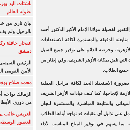
ناشئات اليد يهز
بطولة العالم
بيان ناري من خو
قدير لفضيلة مولانا الإمام الأكبر الدكتور أحمد
بالرحيل ولم يف 
ابعته الدقيقة والمستمرة لكافة الاستعدادات
انفجار حافلة رك
 الأزهرية، وحرصه الدائم على توفير جميع السبل
دمشق
 التي تليق بمكانة الأزهر الشريف، وفي إطار من
الرئيس السيسى: 
 جميع الطلاب.
الأمن القومى ا
محمد صلاح يوقع 
رورة الاستعداد الجيد لكافة مراحل العملية
للازمة لإنجاحها، كما كلف قيادات الأزهر الشريف
الزمالك يواجه أ
من دورى الأبطا
لميداني والمتابعة المباشرة والمستمرة للجان
العريس غائب يو
ل على تذليل أي عقبات قد تواجه أبناءنا الطلاب
العصور الوسطى
ت، بما يسهم في توفير المناخ المناسب لأداء