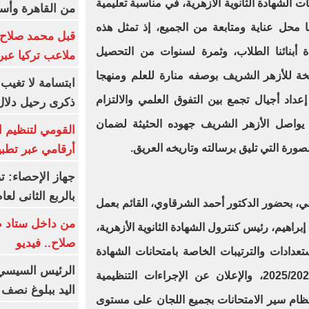
ات الشهادة الثانوية الأزهرية، في مناسبة تعليمية
من القاهرة وأس
 محل عناية ومتابعة من الجميع، إذ تمثل هذه
قبل محمد صلاح.
 أبنائنا الطلاب، وثمرة لسنوات من التحصيل
ملاعب تركيا عبر 
سخة للأزهر الشريف بوصفه منارة للعلم ومنهجا
ابتسامة لا تغيب.
اد أجيال تجمع بين التفوق العلمي والالتزام
ذكرى رحيل دلال 
ر يواصل الأزهر الشريف جهوده الحثيثة لضمان
القومي لتنظيم ا
لصورة التي تليق برسالته وتاريخه العريق.
أرقامي عبر تطبيق TRA
بالربع الثانى لعام 26
ي، بحضور الدكتور أحمد الشرقاوي، القائم بعمل
من داخل ستاد ط
براهيم، رئيس كنترول الشهادة الثانوية الأزهرية،
صلاح.. فيديو
عدادات والترتيبات الخاصة بامتحانات الشهادة
الرئيس السيسي 
الثانوية الأزهرية للعام الدراسي 2025/2026، والإعلان عن الإجراءات التنظيمية
اليد ببلوغ نصف 
تظام سير الامتحانات بجميع اللجان على مستوى