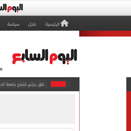
الرئيسية
عاجل
سياسة
غلق جزئى لشارع جامعة الدول العرب
عمرو دياب يدخل موسوعة جينيس ب
إغلاق طريق مصر أسوان الزرا
محمد صلاح يظهر على تليفزي
أسعار الذهب في مصر تتراجع.. وعيار 21 ي