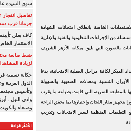
سوق السيدة عائ
تفاصيل انفجار ع
جرمانا قرب دمش
ستعدادات الخاصة بانطلاق امتحانات الشهادة
كاف يعلن تأييده
د سلسلة من الإجراءات التنظيمية والفنية والإدارية
الاستثمار الخاص
ات بالصورة التي تليق بمكانة الأزهر الشريف
ضبط صانعة محتو
لزيادة المشاهدا
 المبكر لكافة مراحل العملية الامتحانية، بدءا
حكاية تسمية قرى
الأوزان النسبية ومعدلات الصعوبة والسهولة
الدول العربية و
وتأسيس مجتمعات
نها بالمطبعة السرية، التي قامت بطباعة ما يقرب
وادى النيل.. أب
ا بتجهيز مقار اللجان واختيارها بما يحقق الراحة
وصنعاء والكويت
 التعليمات المنظمة لسير الامتحانات وتدريب
ءة
الأكثر قراءة