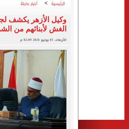
الاستعلامات تفند ادعاءات 
الرئيسية
أخبار عاجلة
صفقة محمد صلاح تتصدر عنا
وكيل الأزهر يكشف لجو
تقارير: سيلتيك الأسكتلندي 
الغش لأبنائهم من الش
محمود حميدة يحتفل بزفاف ا
إخلاء سبيل سائق أوبر وفتاة
الأربعاء، 03 يونيو 2026 02:09 م