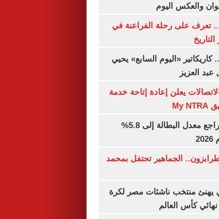
وان والعكس اليوم
. تعرف على رحلة الفراعنة في
التاريخ
. كاريكاتير «اليوم السابع» يحيي
عبد العزيز
لاتصالات يعلن إعادة إتاحة خدمة
My N
جهاز الإحصاء: تراجع معدل البطالة إلى 5.8%
20
رابزون.. الجماهير تحتفل بمحمد
يهنئ منتخب ناشئات مصر لكرة
نهائي كأس العالم