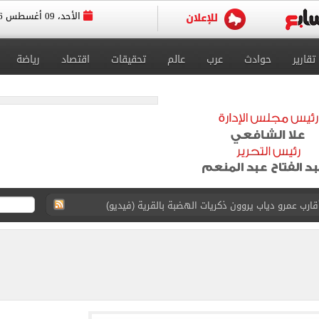
الأحد، 09 أغسطس 2026
تقارير
حوادث
عرب
عالم
تحقيقات
اقتصاد
رياضة
ارب عمرو دياب يروون ذكريات الهضبة بالقرية (فيديو)
 عرش أندية إسطنبول بالتعاقد مع محمد صلاح
يتي فى ودية أتلتيكو مدريد
ة أفضل لاعب فى الإمارات بتصويت الجماهير
ة المصرية 6.2 مليون طن حتى الآن
قة المقترحة لإقامة مجمع حكومى للخدمات الذكية بمطروح