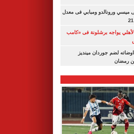
ى ميسي ورونالدو ومبابي فى معدل
الأهلي يواجه برشلونة فى «كامب
اوضاته لضم جوردان مينديز
ن رمضان