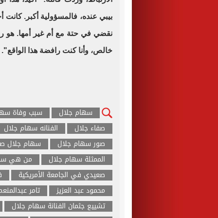
بيبي عنده، فالمسؤولية أكبر. كانت أحل
نقضي في حتة مع أم غير أمها. هو
خالص، وأنا كنت رافضة هذا الواقع".
سهام جلال
سبب وفاة سها
صفاء جلال
الفنانه سهام جلال
صور سهام جلال
سهام جلال صع
الممثلة سهام جلال
من هي سها
صعيدي في الجامعة الأمريكية
ف
محمود عبد العزيز
تامر عبدالمنعم
تشييع جثمان الفنانة سهام جلال