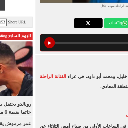
انة الراحلة سهام جلال
Short URL
واتساب
اليوم السابع Trending
▶
ليل، ومحمد أبو داود، فى عزاء
الفنانة الراحلة
طقة المعادي.
رونالدو يحتفل ب
خاتما بقيمة 6 ملايين يورو
ل
عمر مرموش يقود
في الساعات الأولى من صباح أمس الثلاثاء عن