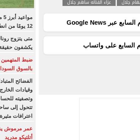
هام جلال
عزاء الفنانه ساهم جلال
مو
ع عبر Google News
12 يومًا من انطلاق المسابقة
متى يتزوج رونال
م السابع على واتساب
يكشفون حقيقة «8 أغس
ضبط المتهمين ب
بالسوق السوداء
الفضائح المتبا
وقيادات الخارج
وتصفيته للحسابا
تتحول إلى ساحة
اعترافات مثيرة 
عمر مرموش يقو
أتلتيكو مدريد