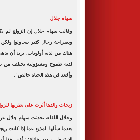
سهام جلال
وقالت سهام جلال إن الزواج لم يكن ي
وبصراحة رجال كتير بيحاولوا ولكن أ
هناك من لديه أولويات، يريد أن يذ
لديه طموح ومسؤولية تختلف من بيت
وأقعد في هذه الحياة خالص".
زيجات والدها أثرت على نظرتها للزوا
وخلال اللقاء، تحدثت سهام جلال عن 
بعدما سألها المذيع عما إذا كانت زي
الارتباط، وردت قائلة: "أكيد، هذا 