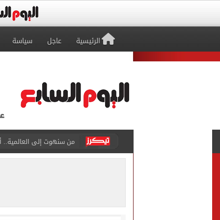
الرئيسية
عاجل
سياسة
من سنهوت إلى العالمية.. أق
الجارديان: طرابزون سبور هز
عمر مرموش يقود مانشستر س
رامي ربيعة ينافس على جائز
وزير الزراعة يعلن تجاوز الصادرات الزراعي
رئيس الوزراء يستعرض المنط