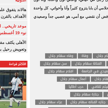
الدولية
امي أن بابا يتزوج كثيراً وأنا وأخواتي، كل واحدة
هالاند يتفوق عل
الأهداف بالقرن 21
 رفض أن نقضي مع أمي، هو عصبي جداً وصعيدي
موعد تاريخي.. 
نو» 19 أغسطس
الأهلى يكثف مف
وتعويض رحيل ب
م جلال
وفاة
وفاه سهام جلال
الفنانة سهام جلال
سن سهام جلال
الأكثر قراءة
يدي في الجامعة
افلام سهام جلال
م جلال
أعمال سهام جلال
يلم ثقافي
حرب أطاليا
جنازة سهام جلال
جنازه الفنانه سهام جلال
عزاء سهام جلال