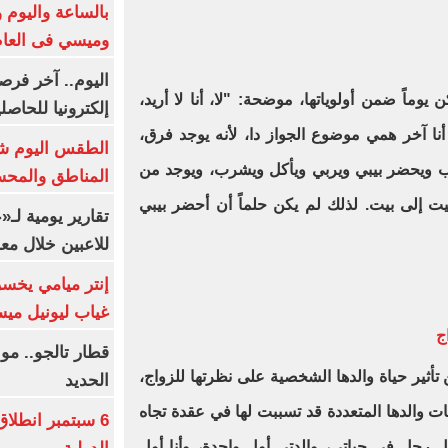
بالساعة واليوم و
وميسي فى العا
اليوم.. آخر فرص
وماً ضمن أولوياتها، موضحة: "لا، أنا لا أريد،
إلكترونيا للحاصل
نا آخر همي موضوع الجواز دا، لأنه يوجد فرق،
الطقس اليوم شد
هب ويحضر بيبي ويربي ويأكل ويشرب، ويوجد من
المناطق والمحسوسة 
 إلى بيت. لذلك لم يكن حلماً أن أحضر بيبي
تقارير يومية لـ
للاعبين خلال مع
إنتر ميامي يخسر 
غياب ليونيل ميس
ج
قطار تالجو.. م
تأثير حياة والدها الشخصية على نظرتها للزواج،
الحديد
جات والدها المتعددة قد تسببت لها في عقدة تجاه
6 سبتمبر انطلا
أول رجل في حياتي، والدتي أول واحدة، وأنا أول