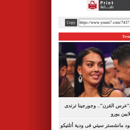
Copy
ـ"عرس القرن".. وجورجينا ترتدى
 مانشستر سيتي فى ودية أتلتيكو