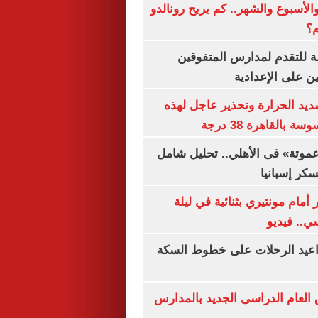
الأسبوع والشهر.. كم يربح رونالدو
م؟
ة للتقدم لمدارس المتفوقين
ين على الإعدادية
يد الحرارة وتحذير عاجل لهذه
بالقاهرة 38 درجة
«عموتة» فى الأهلي.. تحليل شامل
سكر إسبانيا
أمام مونتيري بثنائية في ليلة
ي.. فيديو
واعيد الرحلات على خطوط السكة
ق العام الدراسى الجديد بالمدارس