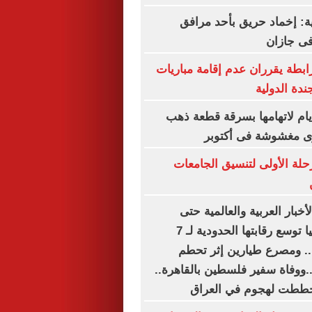
ة: إخماد حريق بأحد مرافق
فى جازان
رابطة يقرران عدم إقامة مباريات
ندة الدولية
س سيدة 4 أيام لاتهامها بسرقة قطعة ذهب
رى مغشوشة فى أكتوبر
رحلة الأولى لتنسيق الجامعات
أخبار العربية والعالمية حتى
الظهيرة.. إسبانيا توسع رقابتها الحدودية لـ 7
. ومصرع طيارين إثر تحطم
..ووفاة سفير فلسطين بالقاهرة..
خططت لهجوم في العراق