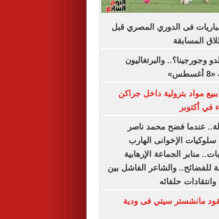
اعيد أبرز 5 مباريات فى الدوري المصري قبل
دو وجورجينا؟.. والبرتغاليون
طس»
بيع مواد بترولية داخل جراكن
 في أكتوبر
دلة.. عندما فضح محمد ناصر
 سلوكيات الإخوانى الهارب
ت.. منابر الجماعة الإرهابية
 للفضائح.. والشاعر الفاشل بين
وانتقادات حلفائه
د مانشستر سيتي فى ودية