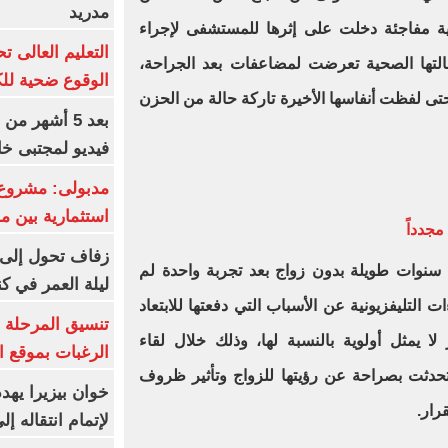
مدريد
 أزمة صحية مفاجئة دخلت على إثرها للمستشفى لإجراء
التها الصحية تعرضت لمضاعفات بعد الجراحة،
الوقوع ضحية للك
ى لفظت أنفاسها الأخيرة تاركة حالة من الحزن
بعد 5 أشهر م
فيديو لمجتبى خا
مدبولى: مشروع 
استثمارية بين م
جدداً
زفاف تحول إلى 
 سنوات طويلة بدون زواج بعد تجربة واحدة لم
ليلة العمر في ك
 التليفزيونية عن الأسباب التي دفعتها للابتعاد
تنسيق المرحلة ا
ا يمثل أولوية بالنسبة لها، وذلك خلال لقاء
الرغبات بموقع ا
تحدثت بصراحة عن رؤيتها للزواج وتأثير ظروف
خوان بيزيرا يهدد
رار.
لإتمام انتقاله إ