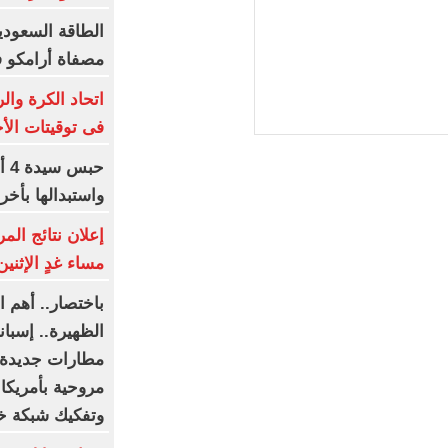
الطاقة السعودي
مصفاة أرامكو 
اتحاد الكرة وال
فى توقيتات الأج
حب
واستبدالها بأخ
إعلان نتائج الم
مساء غدٍ الإثنين
باختصار.. أهم ال
مطارات جديدة.
مروحية بأمريكا
وتفكيك شبكة 