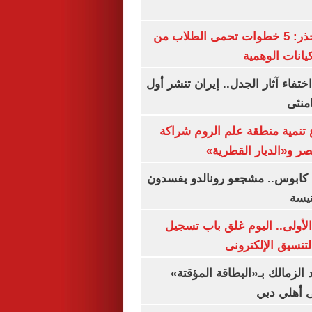
التعليم العالى تحذر: 5 خطوات تحمى الطلاب من
يانات الوهمية
ن اختفاء آثار الجدل.. إيران تنشر أول
منئى
تنمية منطقة علم الروم شراكة
صر و«الديار القطرية»
كابوس.. مشجعو رونالدو يفسدون
نيسة
لأولى.. اليوم غلق باب تسجيل
لتنسيق الإلكترونى
 الزمالك بـ«البطاقة المؤقتة»
لى أهلي دبي