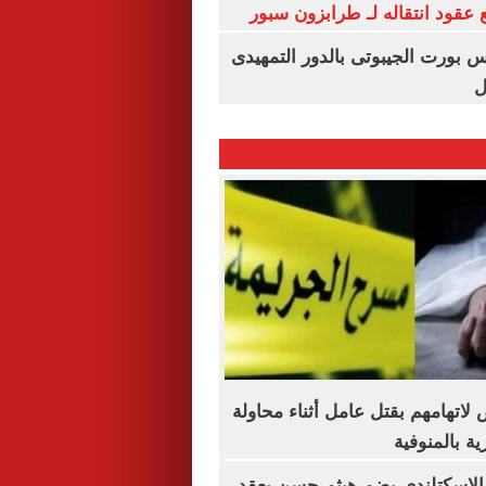
عقود انتقاله لـ طرابزون سبور
س بورت الجيبوتى بالدور التمهيدى
ل
خاص لاتهامهم بقتل عامل أثناء محاولة
ة بالمنوفية
 الاسكتلندي يضم هيثم حسن بعقد