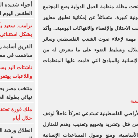
أجواء شديدة ال
 تحت مظلة منظمة العمل الدولية يضع المجتمع
الطقس اليوم الجمعة 7 أ
نية كبيرة، متسائلاً عن إمكانية تطبيق معايير
ترامب: سعيد ب
الاحتلال والإقصاء والانتهاكات اليومية... وأكد
بشكل استثنائي 
 مهمة لإعلاء صوت الشعب الفلسطيني وسائر
الفريق أسامة ر
حتلال، وتسليط الضوء على ما تتعرض له من
ساهمت فى مضا
لإنسانية والمبادئ التي قامت عليها المنظمات
ناشئات اليد يس
واللاعبات يهتف
منتخب مصر يضر
نهائي بطولة الع
نية
ملك قورة تحتف
لأراضي الفلسطينية تستدعي تحركاً عاجلاً لوقف
خلال أيام
 قتل وتشريد وتجويع وتعذيب وهدم للمنازل
لأساسية، ومنع وصول المساعدات الإنسانية