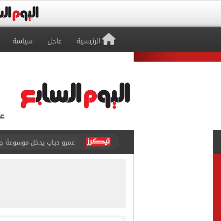
الرئيسية
عاجل
سياسة
عمرو دياب يدخل موسوعة جينيس ب
إغلاق طريق مصر أسوان الزرا
محمد صلاح يظهر على تليفزي
أسعار الذهب في مصر تتراجع.. وعيار 21 ي
الاستعلامات تفند ادعاءات 
حكم تصوير الحوادث والمشا