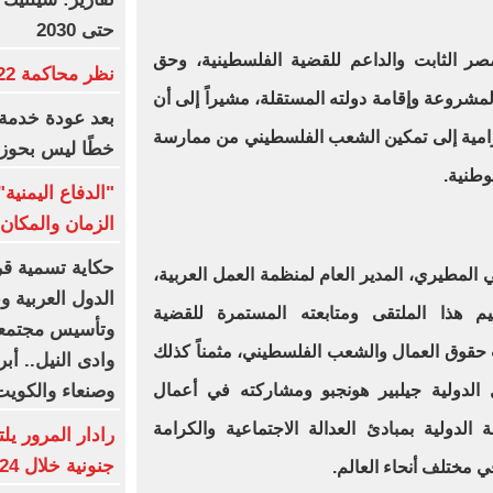
حتى 2030
صر الثابت والداعم للقضية الفلسطينية، وحق
نظر محاكمة 22 متهما بخلية التجمع.. غدا
شروعة وإقامة دولته المستقلة، مشيراً إلى أن
بعد عودة خدمة 
امية إلى تمكين الشعب الفلسطيني من ممارسة
خطًا ليس بحوز
وطنية.
"الدفاع اليمني
الزمان والمكان 
حكاية تسمية قرى
 المطيري، المدير العام لمنظمة العمل العربية،
الدول العربية 
م هذا الملتقى ومتابعته المستمرة للقضية
وتأسيس مجتمعا
 حقوق العمال والشعب الفلسطيني، مثمناً كذلك
وادى النيل.. أب
وصنعاء والكوي
 الدولية جيلبير هونجبو ومشاركته في أعمال
الدولية بمبادئ العدالة الاجتماعية والكرامة
جنونية خلال 24 ساعة
ي مختلف أنحاء العالم.