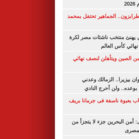
20
رابزون.. الجماهير تحتفل بمحمد
يهنئ منتخب ناشئات مصر لكرة
نهائي كأس العالم
من الصين ويتأهلن لنصف نهائي
ان بيزيرا.. الزمالك وعدني
بوعده.. ولن أحرج النادي
اب بعبوة ناسفة فى جرمانا بريف
أمن البحرين جزء لا يتجزأ من
لمصرى