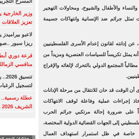
المسرح التجريب
ة والنساء والأطفال والشيوخ، ومحاولات التهجير
وزير الخارجية 
 تمثل جرائم ضد الإنسانية وانتهاكات جسيمة
تعزيز العلاقات ال
لاعبو بيراميدز
ريزا سبور ..صو
 عن إدانته لقانون إعدام الأسرى الفلسطينيين
أنه يمثل تكريساً للسياسات العنصرية ومزيداً من
قرعة دوري أبطال
منافسي الزمالك
الباً المجتمع الدولي بالتحرك لإلغائه والإفراج
نيين.
تنسي
لتسجيل الرغبا
ى أن الوقت قد حان للانتقال من مرحلة الإدانات
عطلة رسمية.. م
اذ إجراءات عملية وفاعلة لوقف الانتهاكات
الشريف 2026 وفقا للحسابات الفلكية
اً على ضرورة إحالة مرتكبي جرائم الحرب
لسطيني إلى الجهات القضائية الدولية المختصة،
لي، خاصة في ظل استمرار استهداف العمال
مختارات اليوم ال