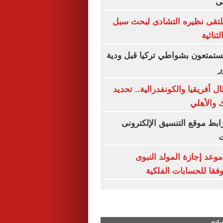
ى
يلتقى نظيره التشادى لبحث سبل
ثنائية
 يستمتعون بشواطي تركيا قبل ودية
ر
 أفريقيا والكونفدرالية.. تحديد
 والأهلي
ق 2026.. رابط موقع التنسيق الإلكترونى
ت
وعد إجازة المولد النبوى
سابع