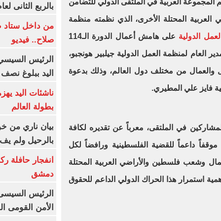
سم المجموعة العربية في الملتقى الدولي للتضامن
بالربع الثانى لعام 26
لعربية المحتلة الأخرى، الذي نظمته منظمة
من داخل ستاد ط
عمل الدولية
على هامش أعمال الدورة الـ114
صلاح.. فيديو
ير العام لمنظمة العمل الدولية جيلبير هونجبو،
الرئيس السيسي 
 والعمال من مختلف دول العالم، وذلك بدعوة
اليد ببلوغ نصف 
ية فايز علي المطيري.
ناشئات اليد يهز
بطولة العالم
بيان ناري من خو
شاركين في الملتقى، معرباً عن تقديره لكافة
بالرحيل ولم يف 
قفاً داعماً للقضية الفلسطينية ورافضاً لكل
انفجار حافلة رك
مال وشعب فلسطين والأراضي العربية المحتلة
دمشق
همية استمرار هذا الحراك الدولي الداعم للحقوق
الرئيس السيسى: 
الأمن القومى ا