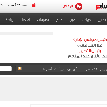
الجمعة، 07 أغسطس 2026
تقارير
حوادث
عرب
عالم
تحقيقات
اقتصاد
رياضة
عد تصدره قائمة بيلبورد عربية لـ68 أسبوعا
عى الغربى كليا من المنيب للعياط.. اعرف التحويلات
ون اليوم السابع فى حفل تقديمه باستاد طرابزون.. فيديو
سجل هذا الرقم
ذا صن وميرور حول علاج سيدة بريطانية في شرم الشيخ
جرات ونشرها على مواقع التواصل