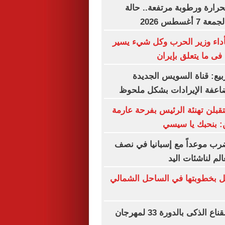
حرارة ورطوبة مرتفعة.. حالة
غسطس 2026
أداء وزير الحرب وكل شيء يسير
فى ما يتعلق بإيران
بيع: قناة السويس الجديدة
عفة الإيرادات بشكل ملحوظ
تقبلن تهنئة الرئيس بفرحة عارمة
ن: بنحبك يا سيسي
ب موعداً مع إسبانيا في نصف
الم لناشئات اليد
ل بخطوبتها في الساحل الشمالي
انطلاق ورشة القناع الذكى بالدورة 33 لمهرجان