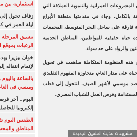
استثمارية بين م
مشروعات العمرانية والتنموية العملاقة التي
زفاف تحول إلى 
ة بالكامل، وجاء في مقدمتها منطقة الأبراج
ليلة العمر في ك
ية فارقة على ساحل البحر المتوسط، المجمعات
تنسيق المرحلة ا
دة حياة حقيقية للمواطنين، المناطق الخدمية
الرغبات بموقع ا
طنين والرواد على حد سواء.
خوان بيزيرا يهدد
أن هذه المنظومة المتكاملة ساهمت في تحويل
لإتمام انتقاله إ
حياة على مدار العام، متجاوزة المفهوم التقليدي
بالساعة واليوم و
مقصد موسمي لأشهر الصيف، لتتحول إلى قطب
وميسي فى العا
ية المستدامة وفرص العمل للشباب المصري.
اليوم.. آخر فرص
إلكترونيا للحاصل
الطقس اليوم شد
المناطق والمحسوسة 
مشروعات مدينة العلمين الجديدة