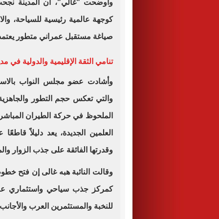
وأوضحت "غالي"، أن المدينة نجح
كوجهة عالمية رئيسية للسياحة، والا
صياغة مستقبل عمراني متطور يعتمد ع
تنامي الثقة الإقليمية والدولية في مد
والتي تعكس حجم التطور والجاهزية ا
الملحوظ في حركة الطيران المباشر ا
العلمين الجديدة، يعد دليلاً قاطعًا 
وقدرتها الفائقة على جذب الزوار وا
وقالت النائبة هبه غالى إن فتح خطو
كمركز جذب سياحي واستثماري عابر ل
للنخبة والمستثمرين العرب والأجانب.