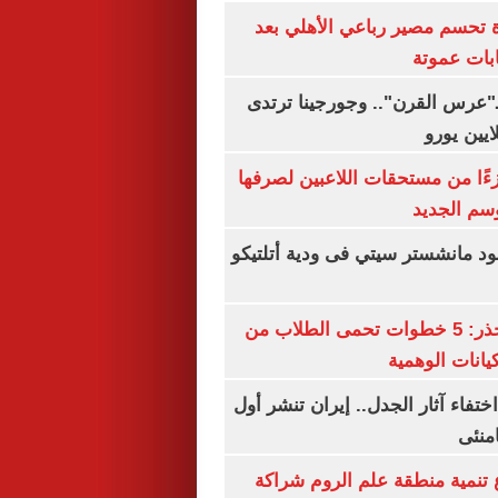
ة تحسم مصير رباعي الأهلي بعد
بات عموتة
ـ"عرس القرن".. وجورجينا ترتدى
ءًا من مستحقات اللاعبين لصرفها
سم الجديد
 مانشستر سيتي فى ودية أتلتيكو
التعليم العالى تحذر: 5 خطوات تحمى الطلاب من
يانات الوهمية
ن اختفاء آثار الجدل.. إيران تنشر أول
منئى
تنمية منطقة علم الروم شراكة