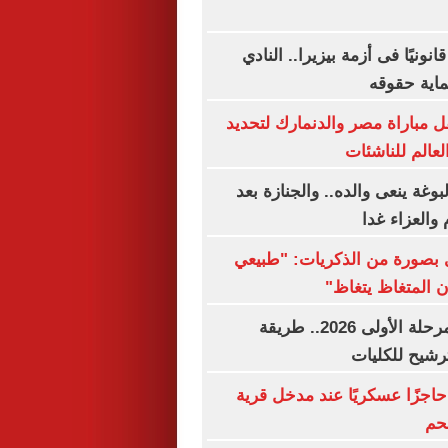
نونيًا فى أزمة بيزيرا.. النادي
اية حقوقه
 مباراة مصر والدنمارك لتحديد
لعالم للناشئات
وغة ينعى والده.. والجنازة بعد
والعزاء غدا
بصورة من الذكريات: "طبيعي
ن المتغاظ يتغاظ"
نتيجة تنسيق المرحلة الأولى 2026.. طريقة
رشيح للكليات
حاجزًا عسكريًا عند مدخل قرية
حم