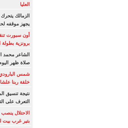
العليا
الزمالك يتحرك قا
يجهز موقفه لحم
أون سبورت تنقل
برونزية بطولة ا
الشاعر محمد الب
صلاة ظهر اليوم 
شمس البارودي 
خلقة ربنا علشا
التعرف على الت
الاحتلال ينصب 
بتير غرب بيت ل