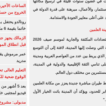
ت في غضون سنوات قليلة في ترسيخ مكانتها
الساعات الأخير
ستثمار، والأعمال، مبرهنة على قدرة الدولة في
الخروج من حسا
لى أعلى معايير الجودة والاستدامة.
رونالدو يحتفل ب
خاتما بقيمة 6 ملايين يورو
ينة العلمين
الزمالك يجهز جز
وأشادت عضو مجلس النواب بالاستعدادات المكثفة والجارية لموسم صيف 2026
قبل انطلاق المو
لتي وصلت إليها المدينة، لافتة إلى أن التوسع
عمر مرموش يقود
لذي يربط بين عدد من العواصم العربية ومدينة
مدريد
على تنامي الثقة الإقليمية والدولية في المدينة،
لمستثمرين من مختلف دول العالم.
الوقوع ضحية للك
ط طيران مباشرة جديدة يعزز من مكانة العلمين
بعد 5 أشهر م
لحدود، ويؤكد أن المدينة باتت الخيار الأول
فيديو لمجتبى خا
"
مدبولى: مشروع 