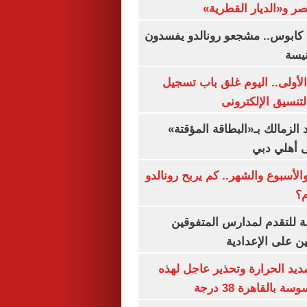
صر و«الديار القطرية»
كابوس.. مشجعو رونالدو يفسدون
نيسة
لأولى.. اليوم غلق باب تسجيل
لتنسيق الإلكترونى
 الزمالك بـ«البطاقة المؤقتة»
لى أهلي دبي
الأسبوع والشهر.. كم يربح رونالدو
م؟
ة للتقدم لمدارس المتفوقين
ين على الإعدادية
يد الحرارة وتحذير عاجل لهذه
بالقاهرة 38 درجة