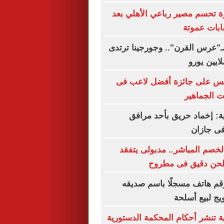
ة تحسم مصير رباعي الأهلي بعد
بات عموتة
بـ"عرس القرن".. وجورجينا ترتدى
افس على جائزة أفضل لاعب فى
ت الجماهير
ة: إخماد حريق بأحد مرافق
فى جازان
الخصم المباشر.. مدبولى يتفقد
طحن دقيق فى مطروح
م هاتف مسجلًا باسم صديقه
يج لبيع أسلحة
ة تنشر أحكام المحكمة الدستورية