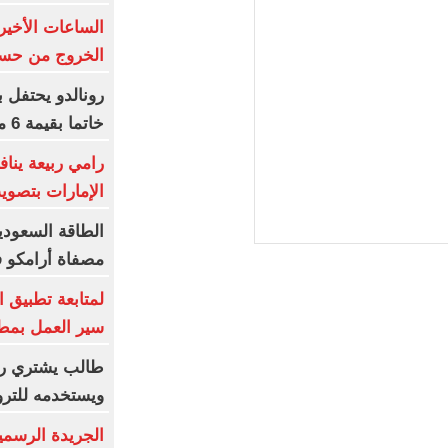
الساعات الأخير
الخروج من حسا
رونالدو يحتفل 
خاتما بقيمة 6 ملايين يورو
رامي ربيعة ين
الإمارات بتصوي
الطاقة السعودي
مصفاة أرامكو 
لمتابعة تطبيق 
سير العمل بم
طالب يشتري رق
ويستخدمه للترو
الجريدة الرسمي