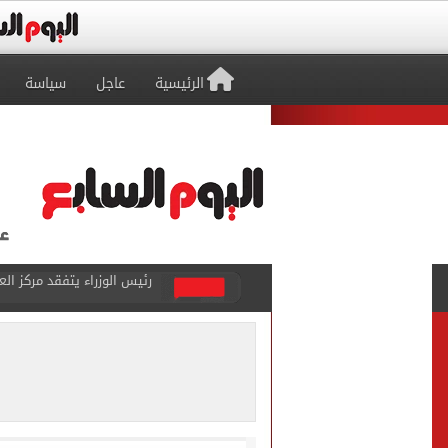
الرئيسية
عاجل
سياسة
عمر مرموش يقود مان سيتي لا
شبكة بريطانية عن محمد صلاح
عمر مرموش يسجل ثنائية ويش
موجة شديدة الحرارة.. الأ
عراقجى: لا نجرى محادثات مع