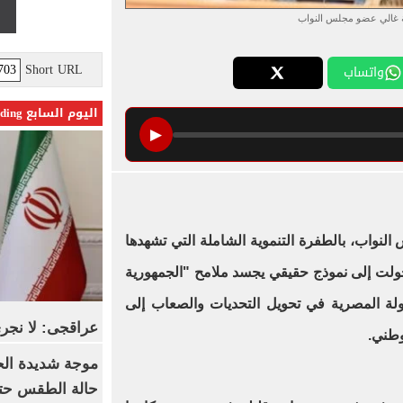
بة غالي عضو مجلس النواب
Short URL
واتساب
اليوم السابع Trending
▶
النواب، بالطفرة التنموية الشاملة التي تشهدها
تحولت إلى نموذج حقيقي يجسد ملامح "الجمهورية
الدولة المصرية في تحويل التحديات والصعاب إلى
عراقجى: لا نجرى
وطني.
موجة شديدة الح
حالة الطقس حتى