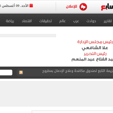
الأحد، 09 أغسطس 2026
تقارير
حوادث
عرب
عالم
تحقيقات
اقتصاد
رياضة
كتساح أتلتيكو مدريد بثلاثية وديًا.. فيديو
: «من أفضل لاعبي أفريقيا عبر التاريخ»
عل ودية مان سيتي وأتلتيكو مدريد.. فيديو
رصاد تكشف توقعات حالة الطقس حتى نهاية الأسبوع
 واشنطن حالياً