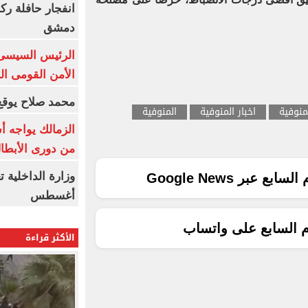
انفجار حافلة رك
دمشق
الرئيس السيسى: 
الأمن القومى ا
محمد صلاح يوقع 
منوفية
اخبار المنوفية
المنوفية
الزمالك يواجه أ
من دورى الأبطا
ع عبر Google News
أغسطس
م السابع على واتساب
الأكثر قراءة