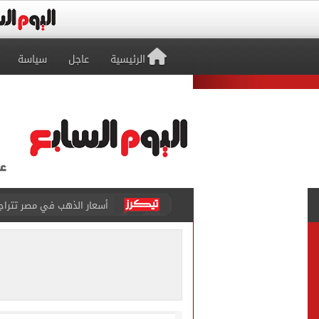
الرئيسية
عاجل
سياسة
أسعار الذهب في مصر تتراجع.. وعيار 21 ي
الاستعلامات تفند ادعاءات 
حكم تصوير الحوادث والمشا
محمد هنيدي فى رسالة مؤثرة
ما حكم رشّ المياه أمام المن
من داخل ستاد طرابزون.. الج