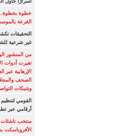
أسرارًا حاول ال
خطوة بخطوة.. 
القرعة بالموسم
التحقيقات تك
غير شرعية للشب
من المنشور الو
تغيرت أدوات ال
الإرهابية عبر ا
الصحف والمجلات
وشبكات التواص
القومي لتنظيم ا
أرقامي عبر تطبيق TRA
منتخب ناشئات 
الأفروباسكت بف