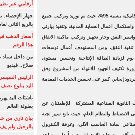
أرقامي عبر تطبيق TRA
كما تم الانتهاء من الأعمال الكهروميكانيكية بنسبة 95%، حيث تم توريد وتركيب جميع
بالربع الثانى لعام 26
واستكمال اعمال الحماية المدنية، وتنفيذ بيارتي
اسير النفق وجار تجهيز وتركيب ماكينة الانفاق
هذا الرقم
ي تنفيذ النفق، ومن المستهدف أعمال توسعات
من داخل ستاد ط
تقبلية بطاقة 30 ألف متر 3/ يوم لزيادة الطاقة الإنتاجية وتحسين مستوى
صلاح.. فيديو
ة تكثيف الجهود للانتهاء من المشروع وفق
الرئيس السيسي 
 مردود إيجابي كبير على تحسين الخدمات المقدمة
اليد ببلوغ نصف 
ناشئات اليد يهز
 الثانوية الصناعية المشتركة للإطمئنان عن
بطولة العالم
 الانضباط والنظام العام، حيث تابع سير لجنة
بيان ناري من خو
صناعي لمادة الحاسب الآلى، وغرفة الكنترول
بالرحيل ولم يف 
قيق أقصى درجات الانضباط، حرصاً على مصلحة