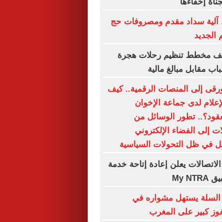
جناة إخفاءها
آلية سداد مقدم ومصروفات حج
 الجديد
شف مخطط تنظيم رحلات هجرة
اب مقابل مبالغ مالية
رقى إلى المنصات الرقمية.. كيف
إعلام لدى جماعة الإخوان
لعقود؟.. تطور الوسائل من
 إلى الفضاء الإلكتروني
ل في ظل التحولات السياسية
لاتصالات يعلن إعادة إتاحة خدمة
My N
السلة يستهل مشواره في
وز كبير على المغرب