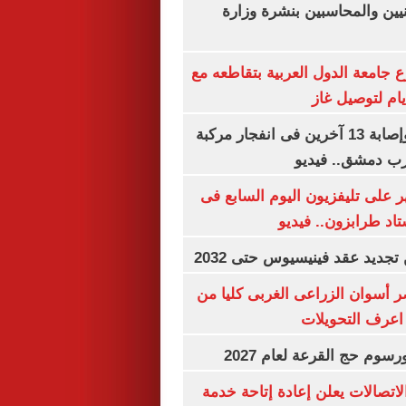
يين والمحاسبين بنشرة وزارة
جامعة الدول العربية بتقاطعه مع
مقتل شخصين وإصابة 13 آخرين فى انفجار مركبة
رب دمشق.. فيديو
 على تليفزيون اليوم السابع فى
اد طرابزون.. فيديو
تجديد عقد فينيسيوس حتى 2032
 أسوان الزراعى الغربى كليا من
 اعرف التحويلات
رسوم حج القرعة لعام 2027
لاتصالات يعلن إعادة إتاحة خدمة