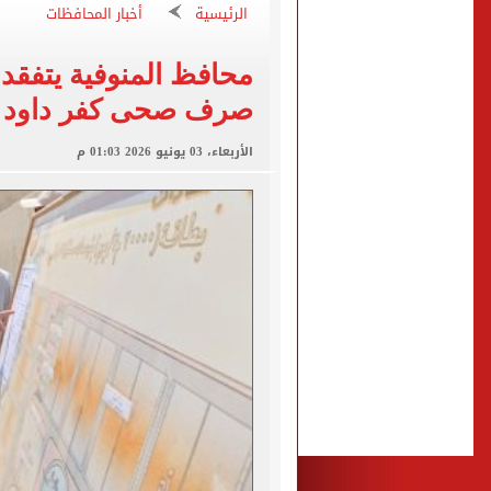
الرئيسية
أخبار المحافظات
غلق جزئى لشارع جامعة الدول العرب
عمرو دياب يدخل موسوعة جينيس ب
محافظ المنوفية يتفق
إغلاق طريق مصر أسوان الزرا
صرف صحى كفر داود -
محمد صلاح يظهر على تليفزي
الأربعاء، 03 يونيو 2026 01:03 م