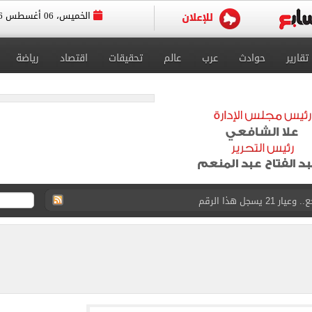
الخميس، 06 أغسطس 2026
تقارير
حوادث
عرب
عالم
تحقيقات
اقتصاد
رياضة
سجل هذا الرقم
ذا صن وميرور حول علاج سيدة بريطانية في شرم الشيخ
جرات ونشرها على مواقع التواصل
 بعد وفاة شقيقه: إمبارح فقدت أخ وكان حواليا ألف أخ
ازل؟.. أمين الفتوى يجيب (فيديو)
ماهير تحتفل بمحمد صلاح.. فيديو