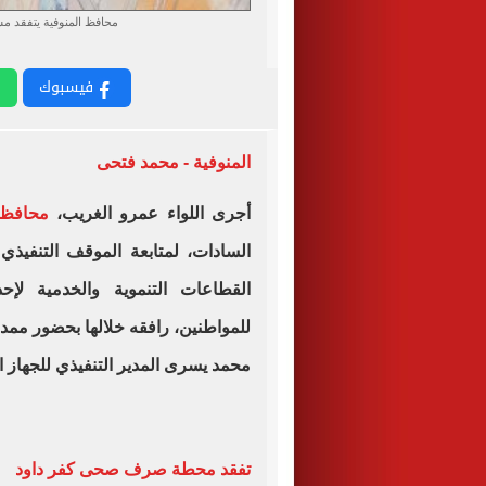
محافظ المنوفية يتفقد 
فيسبوك
المنوفية - محمد فتحى
أجرى اللواء عمرو الغريب،
محافظ 
السادات، لمتابعة الموقف التنفيذ
القطاعات التنموية والخدمية لإ
للمواطنين، رافقه خلالها بحضور مم
محمد يسرى المدير التنفيذي للجهاز 
تفقد محطة صرف صحى كفر داود