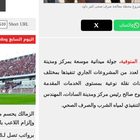
مشروع محطة معالجة صرف صحى كفر داود
Short URL
واتساب
اليوم السابع Trending
المنوفية
، جولة ميدانية موسعة بمركز ومدينة
ي لعدد من المشروعات الجاري تنفيذها بمختلف
حداث نقلة نوعية بمستوى الخدمات المقدمة
دوح صالح رئيس مركز ومدينة السادات، المهندس
التنفيذي لمياه الشرب والصرف الصحي.
الزمالك يحسم مص
وإلزام اللاعب با