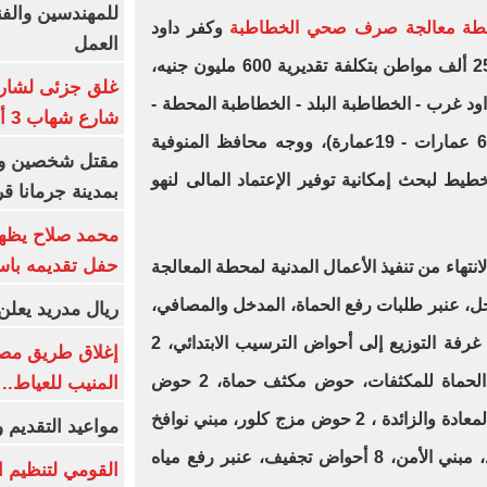
للمهندسين والفن
ة معالجة صرف صحي الخطاطبة
وكفر داود
العمل
بطاقة 20 ألف م3 / يوم، لخدمة 250 ألف مواطن بتكلفة تقديرية 600 مليون جنيه،
غلق جزئى لشارع 
د غرب - الخطاطبة البلد - الخطاطبة المحطة -
شارع شهاب 3 أيام لتوصيل غاز
الاخماس - الصوامع - بديل الدير - 6 عمارات - 19عمارة)، ووجه محافظ المنوفية
يط لبحث إمكانية توفير الإعتماد المالى لنهو
بمدينة جرمانا ق
محمد صلاح يظهر
حفل تقديمه باست
الانتهاء من تنفيذ الأعمال المدنية لمحطة المعالجة
لمدخل، عنبر طلبات رفع الحماة، المدخل والمصافي،
ريال مدريد يعلن 
أحواض فصل الزيوت والشحومات - غرفة التوزيع إلى أحواض الترسيب الابتدائي، 2
إغلاق طريق مصر
حوض ترسيب ابتدائي، غرفة توزيع الحماة للمكثفات، حوض مكثف حماة، 2 حوض
المنيب للعياط..
تهوية ميكانيكية، غرفة مبني الحماة المعادة والزائدة ، 2 حوض مزج كلور، مبني نوافخ
مواعيد التقديم و
الهواء، مبنى المحولات، مبني المولد، مبني الأمن، 8 أحواض تجفيف، عنبر رفع مياه
القومي لتنظيم ا