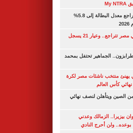
My N
جهاز الإحصاء: تراجع معدل البطالة إلى 5.8%
20
أسعار الذهب في مصر تتراجع.. وعيار 21 يسجل
رابزون.. الجماهير تحتفل بمحمد
يهنئ منتخب ناشئات مصر لكرة
نهائي كأس العالم
من الصين ويتأهلن لنصف نهائي
ان بيزيرا.. الزمالك وعدني
بوعده.. ولن أحرج النادي