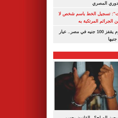
لدوري المصري
ات": تسجيل الخط باسم شخص لا
 الجرائم المرتكبة به
سعر الذهب اليوم يقفز 100 جنيه في مصر.. عيار
يجوز الصلح؟.. القانون يحسم