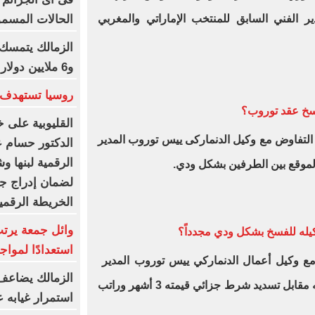
الحالات المسمو
ير الفني السابق للمنتخب الإماراتي والمغربي
الزمالك يتمسك 
و6 ملايين دولار كاش شرط البيع
روسيا تستهدف 
سخ عقد توروب؟
القليوبية على خ
لتفاوض مع وكيل الدنماركى ييس توروب المدير
الدكتور حسام عب
الرقمية لبنها و
لموقع بين الطرفين بشكل ودي.
لضمان إدراج جم
الخريطة الرقمي
وائل جمعة يرتب
يله للفسخ بشكل ودي مجدداً؟
استعدادًا لمواج
 مع وكيل أعمال الدنماركي ييس توروب المدير
الزمالك يضاعف 
الفني للفريق، على فسخ التعاقد معه مقابل تسديد شرط جزائي قيمته 3 أشهر وراتب
استمرار غيابه 