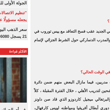
الجولة الأولى ل
"تنظيم الاتصال
يجعله مسؤولًا عن
؟
فني الجديد عقب فسخ التعاقد مع ييس توروب في
21 يسجل 6080 جنيها
والمدرب الدنماركي حول الشرط الجزائي لإتمام
الأكثر قراءة
في الوقت الحالي؟
دربين، فيما مازال البعض منهم ضمن دائرة
ين لتدريب الأهلي ، خلال الفترة المقبلة ، كلاً
لبرتغالي ميجيل كاردوزو الذي قاد صن داونز
دوري أبطال أفريقيا ومواطنه لويس كارفهال،
فى أى الجرائم 