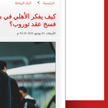
الرئيسية
أخبار الرياضة
تيك توك علمني.. اعترافات 
مياه الشرب بالجيزة: عودة ا
كيف يفكر الأهلي في م
خارطة التطعيمات المطلوبة ل
فسخ عقد توروب؟
دليل سداد رسوم حج القرعة..
الأربعاء، 03 يونيو 2026 03:20 م