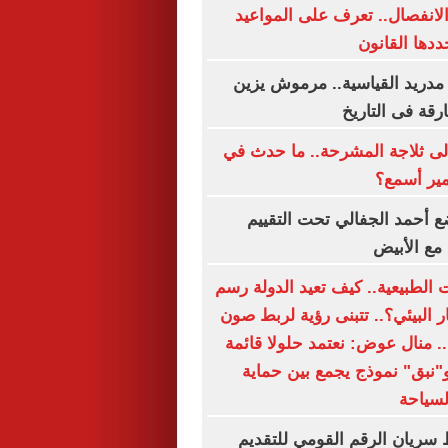
الانفصال.. تعرف على المواعيد
ددها القانون
مدريد القياسية.. مرموش يزين
ارقة فى التاريخ
لى ثلاجة المشرحة.. ما حدث في
مير أسمع؟
 أحمد الجفالي تحت التقييم
مع الأبيض
 الطبيعية.. كيف تعيد الدولة رسم
 البيئي؟.. تتبنى رؤية لربط صون
ة.. منال عوض: نعتمد حلولا قائمة
و"نبق" نموذج يجمع بين حماية
لسياحة
 سريان الرقم القومي للتقديم