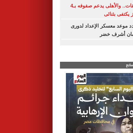
الزمالك بلا صفقات.. والأهلى يدعم صفوفه بـ4
ز يكتفى بثنائى
د موعد معسكر الإعداد لدورى
مان أشرف خضر
سابع