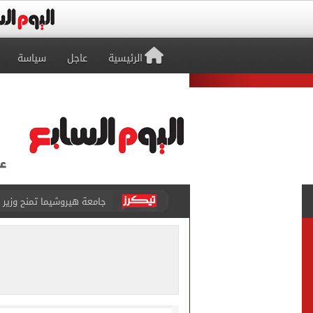
الرئيسية
عاجل
سياسة
جامعة هيروشيما تمنح وزير ال
دراما إنسانية بـ توك توك.. 
قائمة الأمراض الحرجة المحظ
تسجيل الرغبات مجانا.. معام
"تنظيم الاتصالات": تسجيل ا
مشاهد ساحرة على شاطئ رأس