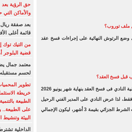
حق الرؤية بعد 
والأماكن التي ح
بعد صفقة ريال 
من ملف توروب؟
قائمة أغلى الأف
لى وضع الرتوش النهائية على إجراءات فسخ عقد
من التيك توك إ
قضية البلوجر أ
معتمد جمال يضع
لحسم مستقبله 
ب قبل فسخ العقد؟
تطوير المحميات
عقد الأهلي مع توروب ينص على أحقية النادي فى فسخ العقد بنهاية شهر يونيو 2026
خريطة الاستثمار
ط جزائي قيمته 3 أشهر فقط، لذا عرض النادي على المدير الفني الرحيل
الطبيعة بالتنمي
على الطبيعة.. 
حالياً مع دفع راتب شهر يونيو، بجانب الشرط الجزائي بقيمة 3 أشهر، ليكون الإجمالي
البيئة وتنشيط ا
الداخلية تشترط