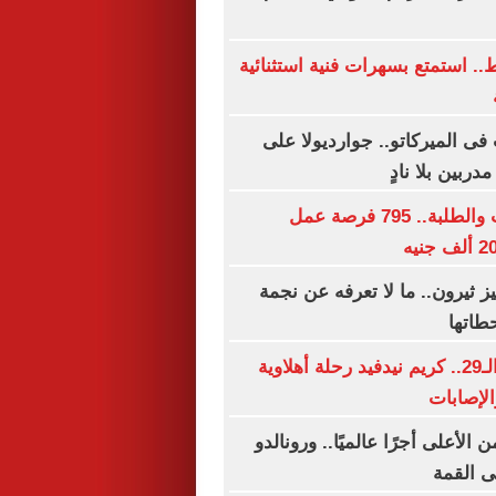
ه فقط.. استمتع بسهرات فنية استثنائية
فى الميركاتو.. جوارديولا على
لجميع المؤهلات والطلبة.. 795 فرصة عمل
يز ثيرون.. ما لا تعرفه عن نجمة
طاتها
فى عيد ميلاده الـ29.. كريم نيدفيد رحلة أهلاوية
الإصابات
لأعلى أجرًا عالميًا.. ورونالدو
لى القمة