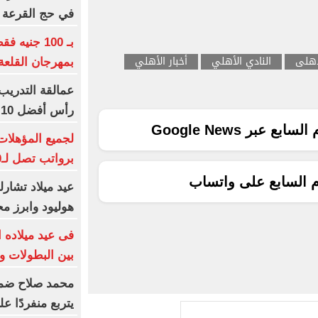
في حج القرعة
بـ 100 جني
لاهلى
النادي الأهلي
أخبار الأهلي
بمهرجان القلعة
عمالقة التدريب 
رأس أفضل 10 مدربين بلا نادٍ
ع عبر Google News
برواتب تصل لـ20 ألف جنيه
م السابع على واتساب
عيد ميلاد تشارل
هوليود وابرز مح
بين البطولات و
محمد صلاح ضمن ا
يتربع منفردًا ع