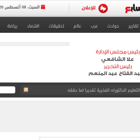
السبت، 08 أغسطس 2026
تقارير
حوادث
عرب
عالم
تحقيقات
اقتصاد
رياضة
تعليم الدكتوراه الفخرية تقديرا لما حققه
ولادة مفاجئة لـ سيدة أمام وحدة صحية بالقليوبية
ور على أصحابها التقديم للحج بالموسم الجديد
ل تنسيق الجامعات تستقبل طلاب المرحلة الأولى
لخط باسم شخص لا يجعله مسؤولًا عن الجرائم المرتكبة به
 البر في أجواء صيفية مميزة.. فيديو