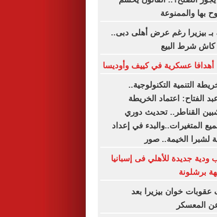
ح بها والممنوعة
بـ بيزيرا رغم عرض أهلى دبى..
أهدافا عسكرية في كييف وأوديسا
ريطة التنمية التكنولوجية..
د الفتاح: اعتماد الخريطة
شبين القناطر.. تحديث دوري
يع المتغيرات..والبدء في إعداد
ة لشبرا الخيمة.. صور
 ودية جديدة للأهلي فى إسبانيا
هة برشلونة
عقوبات خوان بيزيرا بعد
عن المعسكر