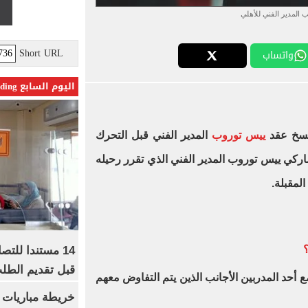
 المدير الفني للأهلي
Short URL
واتساب
اليوم السابع Trending
سخ عقد
ييس توروب
المدير الفني قبل التحرك
اركي ييس توروب المدير الفني الذي تقرر رحيله
لمقبلة.
14 مستندا للتص
قبل تقديم الطل
 أحد المدربين الأجانب الذين يتم التفاوض معهم
خريطة مباريات ا