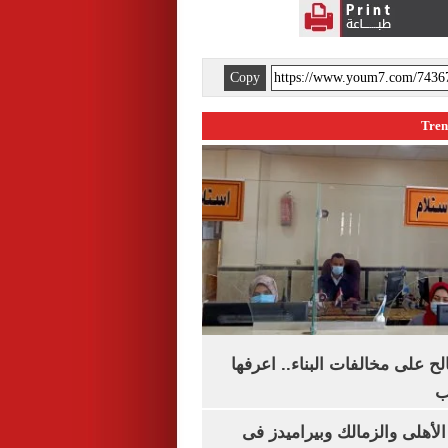
Copy
الح على مخالفات البناء.. اعرفها
ب
لأهلى والزمالك وبيراميدز فى