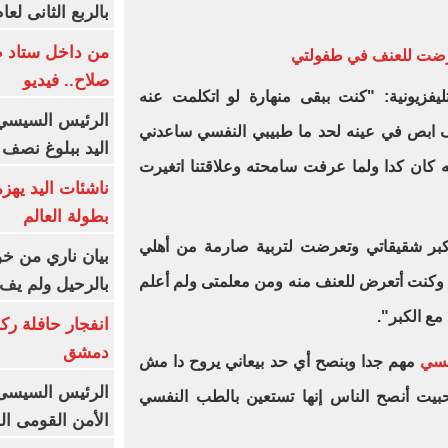
بالربع الثانى لعام 26
من داخل ستاد ط
عرضت للعنف في طفولتي
صلاح.. فيديو
يفزيونية: "كنت ببقى منهارة لو اتكلمت عنه
الرئيس السيسي 
ابص في عينه لحد ما طبيبي النفسي ساعدني
اليد ببلوغ نصف 
 كان كدا ولما عرفت سامحته وعلاقتنا اتغيرت
ناشئات اليد يهز
بطولة العالم
ر شقيقاتي وتعرضت لتربية صارمة من أهلي
بيان ناري من خو
 وكنت أتعرض للعنف منه ومن معلمتى ولم أعلم
بالرحيل ولم يف 
ع الكبر".
انفجار حافلة رك
دمشق
فسي
مهم جدا وبنصح أي حد بيعاني يروح دا مش
الرئيس السيسى: 
ت أنصح الناس إنها تستعين بالطب النفسي
الأمن القومى ا