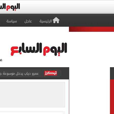
الرئيسية
عاجل
سياسة
عمرو دياب يدخل موسوعة جينيس ب
إغلاق طريق مصر أسوان الزرا
محمد صلاح يظهر على تليفزي
أسعار الذهب في مصر تتراجع.. وعيار 21 ي
الاستعلامات تفند ادعاءات 