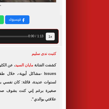
ما
فيسبوك
1x
1:13 / 0:00
كتبت ندى سليم
كشفت الفنانة
مايان السيد
Issues -مشاكل أبوية-، خلال 
لسنوات عديدة، قائلة: كان نفسي باب
صغيرة برغم إني كنت بشوف صحاب
علاقتي بوالدي".