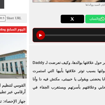
يان السيد ووالداها
Short URL
واتساب
اليوم السابع Trending
▶
، عن الكثير حول علاقتها بوالدها، وكيف تعرضت لـ Daddy
طفولتها بسبب توتر علاقتها بأبيها التي استمرت
ا يحضنى ويقولى يا حبيبتى، مكنش فيه دا وأنا
القومي لتنظيم ا
ي وعلاقتهم بأسرتهم وبستغرب الجفاء في
أرقامي عبر تطبيق TRA