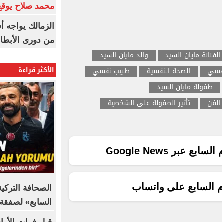
محمد صلاح يوقع 
الزمالك يواجه أ
من دورى الأبطا
الفنانة مايان السيد
والد مايان السيد
الأكثر قراءة
نفسي
الصحة النفسية
طبيب نفسي
طفولة مايان السيد
 الفن
تأثير الطفولة على الشخصية
ع عبر Google News
م السابع على واتساب
الصحافة التركي
السابع» لصفقة 