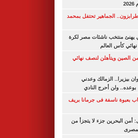
20
رابزون.. الجماهير تحتفل بمحمد
يهنئ منتخب ناشئات مصر لكرة
نهائي كأس العالم
من الصين ويتأهلن لنصف نهائي
ان بيزيرا.. الزمالك وعدني
بوعده.. ولن أحرج النادي
اب بعبوة ناسفة فى جرمانا بريف
أمن البحرين جزء لا يتجزأ من
لمصرى