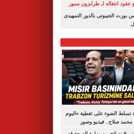
عقود انتقاله لـ طرابزون سبور
س بورت الجيبوتى بالدور التمهيدى
ل
ة تسلط الضوء على تغطية «اليوم
محمد صلاح.. فيديو وصور
قبل فوات الأوان.. 5 نصائح من وزارة الصحة قد