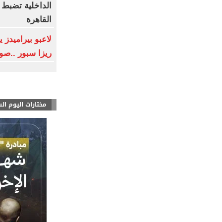
الداخلية تضبط 
القاهرة
لاعبو بيراميدز
ريزا سبور ..صو
مختارات اليوم ال