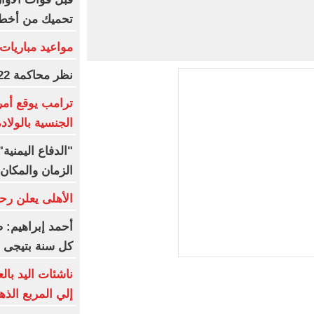
تحميك من أخطر
مواعيد مباريات اليو
نظر محاكمة 22 متهما بخلية التجمع.. غدا
ترامب يوقع أمر
الجنسية بالولاد
"الدفاع اليمني
الزمان والمكان 
الأهلى يعلن رح
أحمد إبراهيم: 
كل سنة بتيجى ب
ناشئات اليد بال
إلي المربع الذه