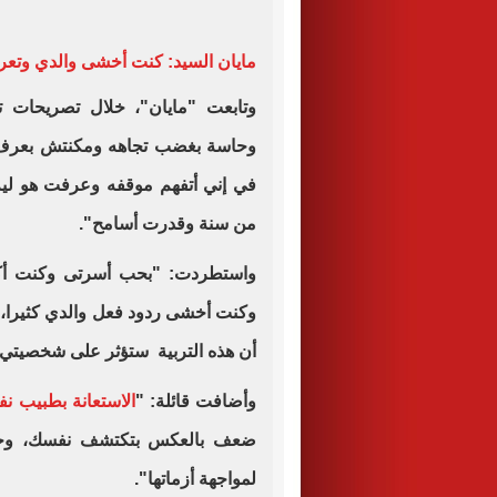
مايان السيد: كنت أخشى والدي وت
وتابعت "مايان"، خلال تصريحات تل
وحاسة بغضب تجاهه ومكنتش بعرف 
في إني أتفهم موقفه وعرفت هو ليه
من سنة وقدرت أسامح".
واستطردت: "بحب أسرتى وكنت أكب
وكنت أخشى ردود فعل والدي كثيرا،
أن هذه التربية ستؤثر على شخصيتي م
وأضافت قائلة: "
الاستعانة بطبيب ن
ضعف بالعكس بتكتشف نفسك، وحبي
لمواجهة أزماتها".