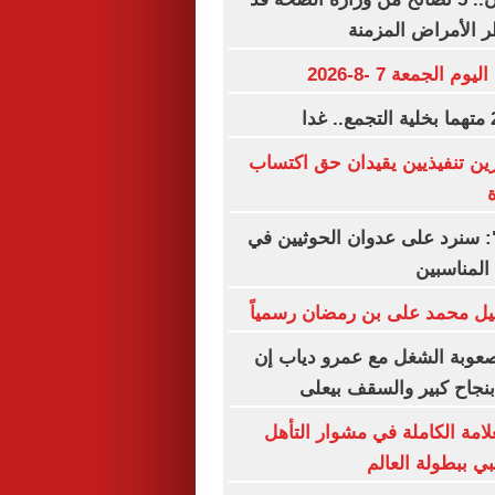
 الأمراض المزمنة
م الجمعة 7 -8-2026
ين تنفيذيين يقيدان حق اكتساب
ة
ة": سنرد على عدوان الحوثيين في
المناسبين
يل محمد على بن رمضان رسمياً
صعوبة الشغل مع عمرو دياب إن
نجاح كبير والسقف بيعلى
علامة الكاملة في مشوار التأهل
بي ببطولة العالم