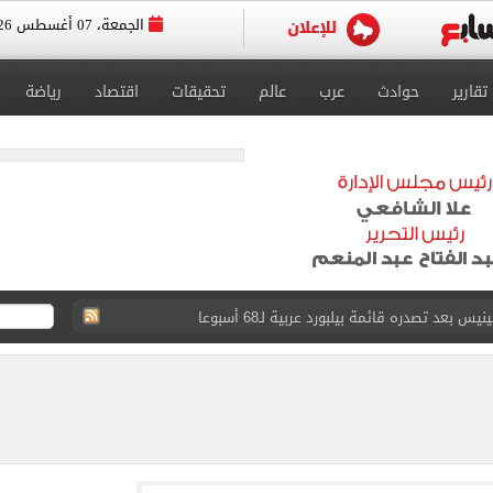
الجمعة، 07 أغسطس 2026
تقارير
حوادث
عرب
عالم
تحقيقات
اقتصاد
رياضة
عد تصدره قائمة بيلبورد عربية لـ68 أسبوعا
عى الغربى كليا من المنيب للعياط.. اعرف التحويلات
ون اليوم السابع فى حفل تقديمه باستاد طرابزون.. فيديو
سجل هذا الرقم
ذا صن وميرور حول علاج سيدة بريطانية في شرم الشيخ