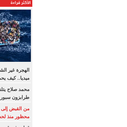
الأكثر قراءة
الهجرة غير الش
ميديا.. كيف ي
محمد صلاح يتلقى
طرابزون سبور
من القبض إلى ا
محظور منذ لح