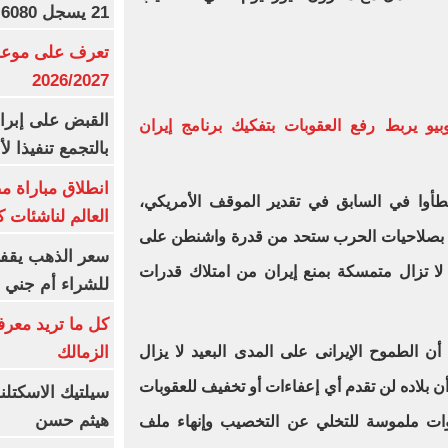
21 يسجل 6080 جنيها
تعرف على موعد 
2026/2027
القبض على إبرا
يو يربط رفع العقوبات بتفكيك برنامج إيران
بالتجمع تنفيذا ل
انطلاق مباراة م
خطأوا في السابق في تقدير الموقف الأمريكي،
العالم لناشئات ك
علقة بصلاحيات الحرب ستحد من قدرة واشنطن على
سعر الذهب يقفز
 لا تزال متمسكة بمنع إيران من امتلاك قدرات
للشراء أم جني ا
كل ما تريد معرف
الزمالك
أن الطموح الإيرانى على المدى البعيد لا يزال
ن بلاده لن تقدم أي إعفاءات أو تخفيف للعقوبات
سيلتيك الاسكتل
هيثم حسن
وات ملموسة للتخلي عن التخصيب وإنهاء ملف