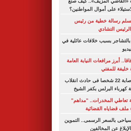
 «القاضي المزيف».. كيف صنع
استيلاء على أموال المواطنين؟
 يسلم رسالة خطية من رئيس
الرئيس التشادي
التشاجر بسبب خلافات عائلية في
يديو
قا.. أبرز مرافعات النيابة العامة
 خليفة للمفتي
مصرع سيدة وإصابة 22 شخصا فى حادث انقلاب
كهرباء البرلس بكفر الشيخ
بة تعاطي المخدرات.. "مداهم"
 ملف قضاياه القضائية
لسياحى بالسعر الرسمى.. التموين
بلاغ عن المخالفين