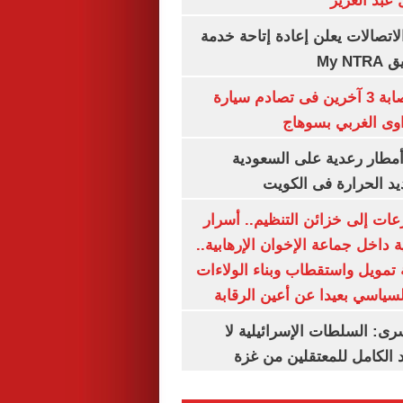
عبد العزيز
لاتصالات يعلن إعادة إتاحة خدمة
My N
مصرع سيدة وإصابة 3 آخرين فى تصادم سيارة
وى الغربي بسوهاج
مطار رعدية على السعودية
يد الحرارة فى الكويت
عات إلى خزائن التنظيم.. أسرار
 داخل جماعة الإخوان الإرهابية..
تمويل واستقطاب وبناء الولاءات
لسياسي بعيدا عن أعين الرقابة
رى: السلطات الإسرائيلية لا
الكامل للمعتقلين من غزة