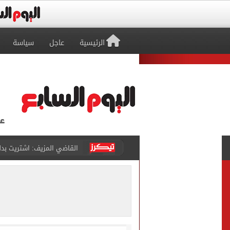
الرئيسية
عاجل
سياسة
برشلونة يطرح تذاكر مواجه
طرابزون سبور ينفي الحجز 
منتخب ناشئات كرة اليد يخسر أمام إسبانيا 27 - 26 ف
قفزة أعادت الزمن الجميل..