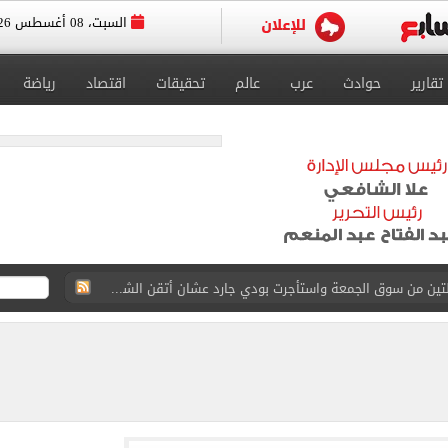
السبت، 08 أغسطس 2026
تقارير
حوادث
عرب
عالم
تحقيقات
اقتصاد
رياضة
القاضي المزيف: اشتريت بدلتين من سوق الجمعة واستأجرت بودي جارد عشان أتقن الشخصية
ة الأهلي على كأس خوان جامبر
على مستحقات محمد صلاح
ى نصف نهائى بطولة العالم
 رأسية وائل جمعة فى مران الأهلي تستحضر أمجاد الصخرة