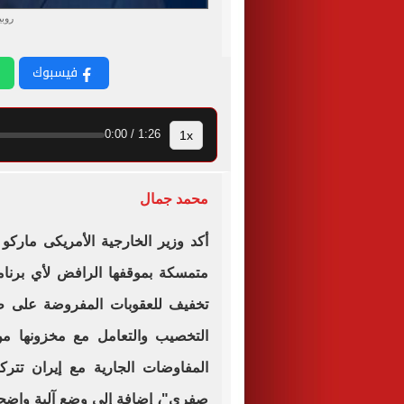
روبي
فيسبوك
1x
1:26 / 0:00
محمد جمال
أكد وزير الخارجية الأمريكى ماركو 
متمسكة بموقفها الرافض لأي برنام
تخفيف للعقوبات المفروضة على طه
التخصيب والتعامل مع مخزونها من
المفاوضات الجارية مع إيران ت
صفري"، إضافة إلى وضع آلية واضحة