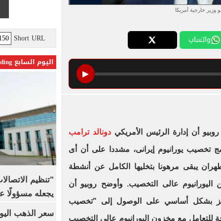
و وزير خارجية أمريكا
Short URL
واتساب
اليوم السابع Trending
▶
روبيو أن إدارة الرئيس الأمريكي
دونالد ترامب
ج تخصيب يورانيوم إيرانى، مشددا على أن أى
ران يبقى مرهونا بتخليها الكامل عن أنشطة
"تنظيم الاتصال
 اليورانيوم عالى التخصيب. وأوضح روبيو أن
يجعله مسؤولًا عن
تركز بشكل أساسي على الوصول إلى "تخصيب
 للتعامل مع مخزون اليورانيوم عالي التخصيب