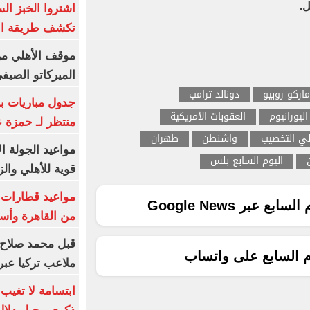
ل.
اشتروا الخبز ال
تكشف طريقة الإ
موقف الأهلي من
الميركاتو الصيف
ماركو روبيو
دونالد ترامب
جدول مباريات بر
ليورانيوم
العقوبات الأمريكية
منتظر لـ حمزة ع
الي التخصيب
واشنطن
طهران
مواعيد الجولة ا
اليوم السابع بلس
قوية للأهلي والز
ع عبر Google News
من القاهرة وأس
قبل محمد صلاح.
م السابع على واتساب
ملاعب تركيا عبر 
ابتسامة لا تغيب.