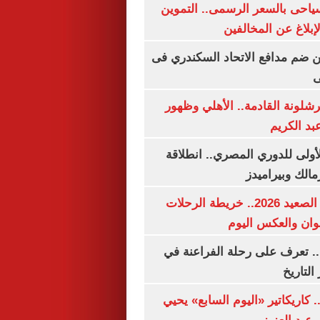
سياحى بالسعر الرسمى.. التموين
بلاغ عن المخالفين
 ضم مدافع الاتحاد السكندري فى
ى
شلونة القادمة.. الأهلي وظهور
بد الكريم
لأولى للدوري المصري.. انطلاقة
مالك وبيراميدز
مواعيد قطارات الصعيد 2026.. خريطة الرحلات
وان والعكس اليوم
. تعرف على رحلة الفراعنة في
التاريخ
. كاريكاتير «اليوم السابع» يحيي