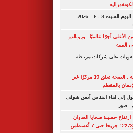
لكونفدرالية
مواعيد مباريات اليوم السبت 8 - 8 – 2026
لأعلى أجرًا عالميًا.. ورونالدو
لى القمة
قوبات على شركات مرتبطة
أخبار × 24 ساعة.. الصحة تغلق 19 مركزًا غير
دمان بالمقطم
ول إلى لقاء القناص أيمن شوقى
.. صور
: ارتفاع حصيلة ضحايا العدوان