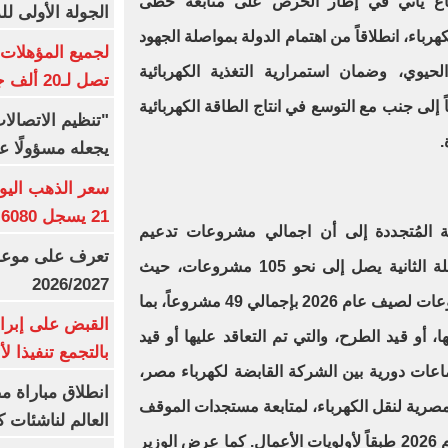
تماع يأتي في إطار الحرص على متابعة خطى
الجولة الأولى ل
باء، انطلاقاً من اهتمام الدولة بمواصلة الجهود
حيوي، وضمان استمرارية التغذية الكهربائية
تصل لـ20 ألف جنيه
ً إلى جنب مع التوسع في انتاج الطاقة الكهربائية
"تنظيم الاتصال
.
يجعله مسؤولًا عن
21 يسجل 6080 جنيها
قة المُتجددة إلى أن اجمالي مشروعات تدعيم
تعرف على موعد 
الشبكة القومية للكهرباء في المرحلة الثانية يصل إلى نحو 105 مشروعات، حيث
2026/2027
عرض بشكل تفصيلي موقف المشروعات لصيف عام 2026 بإجمالي 49 مشروعاً، بما
القبض على إبرا
و قيد الطرح، والتي تم التعاقد عليها أو قيد
بالتجمع تنفيذا ل
جتماعات دورية بين الشركة القابضة لكهرباء مصر،
انطلاق مباراة م
لمصرية لنقل الكهرباء، لمتابعة مستجدات الموقف
العالم لناشئات ك
التنفيذي لمشروعات خطة صيف عام 2026 طبقاً لأولويات الأعمال. كما عرض الوزير