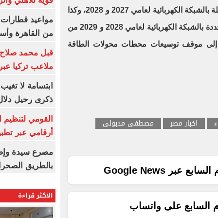
قوية للأهلي والز
مشروعات بطاريات التخزين المُستقلة بالشبكة الكهربائية لعامي 2027 و 2028، وكذا
موقف ربط مشروعات الطاقة المتجددة بالشبكة الكهربائية لعامي 2028 و 2029 من
من القاهرة وأس
ة إلى موقف توسيعات محطات محولات الطاقة
قبل محمد صلاح.
ملاعب تركيا عبر 
ابتسامة لا تغيب.
ذكرى رحيل دلال 
القومي لتنظيم ا
ء
اخبار مصر
مصطفى مدبولى
أرقامي عبر تطبيق TRA
بالطريق الصحرا
ع عبر Google News
الأكثر قراءة
م السابع على واتساب