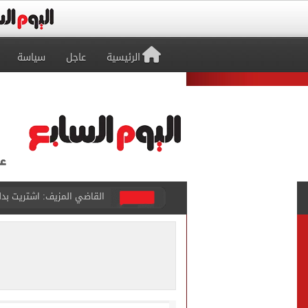
الرئيسية
عاجل
سياسة
برشلونة يطرح تذاكر مواجه
طرابزون سبور ينفي الحجز 
منتخب ناشئات كرة اليد يخسر أمام إسبانيا 27 - 26 ف
قفزة أعادت الزمن الجميل..
الأهلي ينهي مرانه الأول ف