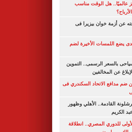
 عالميًا.. هل الوقت مناسب
لأرباح؟
ته عن أزمة خوان بيزيرا فى
ندى يضع اللمسات الأخيرة لضم
سياحى بالسعر الرسمى.. التموين
بلاغ عن المخالفين
 ضم مدافع الاتحاد السكندري فى
ى
شلونة القادمة.. الأهلي وظهور
بد الكريم
لأولى للدوري المصري.. انطلاقة