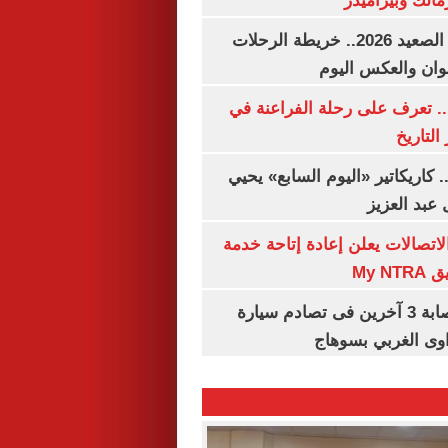
مالك وبيراميدز
مواعيد قطارات الصعيد 2026.. خريطة الرحلات
وان والعكس اليوم
. تعرف على رحلة الفراعنة في
التاريخ
. كاريكاتير «اليوم السابع» يحيي
عبد العزيز
لاتصالات يعلن إعادة إتاحة خدمة
My N
مصرع سيدة وإصابة 3 آخرين فى تصادم سيارة
وى الغربي بسوهاج