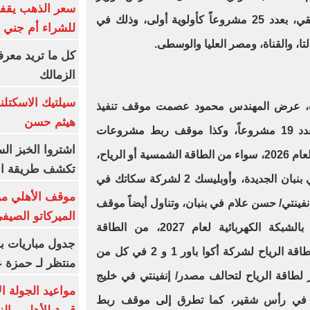
سعر الذهب يقفز
موقف تنفيذ مشروعات الربط الحلقي، بعدد 25 مشروعاً كأولوية أولى، وذلك في
للشراء أم جني ا
تا، والقناة، ومصر العليا والوسطى.
كل ما تريد معرف
الزمالك
سيلتيك الاسكتل
ددة، عرض المهندس محمود عصمت موقف تنفيذ
هيثم حسن
خطوط ربط الطاقات المُتجددة، بعدد 19 مشروعاً، وكذا موقف ربط مشروعات
اشتروا الخبز ال
الطاقة المُتجددة بالشبكة الكهربائية لعام 2026، سواء من الطاقة الشمسية أو الرياح،
تكشف طريقة الإ
مثل أبيدوس 2 لشركة إيميا باور في بنبان الجديدة، وأوبليسك 2 لشركة سكاتك في
موقف الأهلي من
فينتي/ حسن علام في بنبان، وتناول أيضاً موقف
الميركاتو الصيف
ربط مشروعات الطاقة المتجددة بالشبكة الكهربائية لعام 2027، من الطاقة
جدول مباريات بر
الشمسية أو الرياح، مثل السويس لطاقة الرياح لشركة أكوا باور 1 و 2 في كل من
منتظر لـ حمزة ع
طاقة الرياح لتحالف مصدر/ إنفينتي في خليج
مواعيد الجولة ا
في رأس شقير، كما تطرق إلى موقف ربط