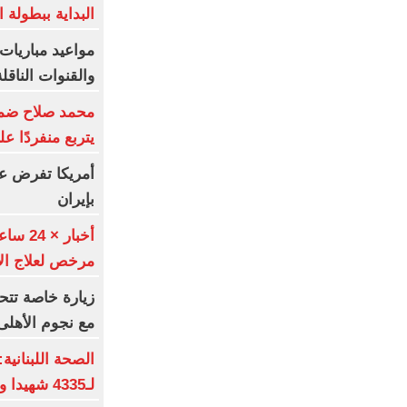
البداية ببطولة ا
والقنوات الناقلة
محمد صلاح ضمن ا
يتربع منفردًا ع
أمريكا تفرض ع
بإيران
مرخص لعلاج الإ
زيارة خاصة تتح
مع نجوم الأهلى
الصحة اللبنانية
لـ4335 شهيدا و12273 جريحا حتى 7 أغسطس