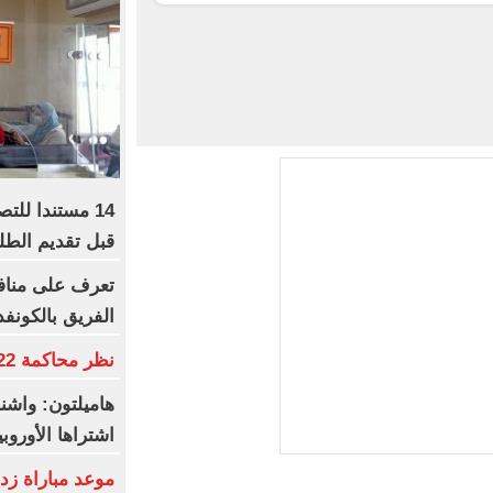
14 مستندا للت
قبل تقديم الط
تعرف على مناف
الفريق بالكونفد
نظر محاكمة 22 متهما بخلية التجمع اليوم
هاميلتون: واش
اشتراها الأورو
موعد مباراة زد