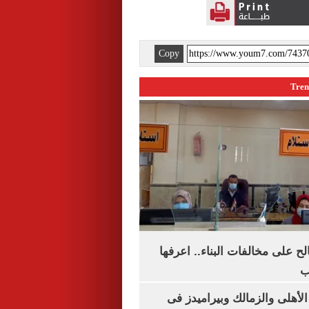
Copy
الح على مخالفات البناء.. اعرفها
ب
لأهلى والزمالك وبيراميدز فى