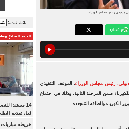
ى مدبولي رئيس مجلس الوزراء
Short URL
واتساب
اليوم السابع Trending
▶
بولي، رئيس مجلس الوزراء
، الموقف التنفيذي
كهرباء ضمن المرحلة الثانية، وذلك في اجتماع
الكهرباء والطاقة المُتجددة.
14 مستندا للتص
قبل تقديم الطل
خريطة مباريات ا