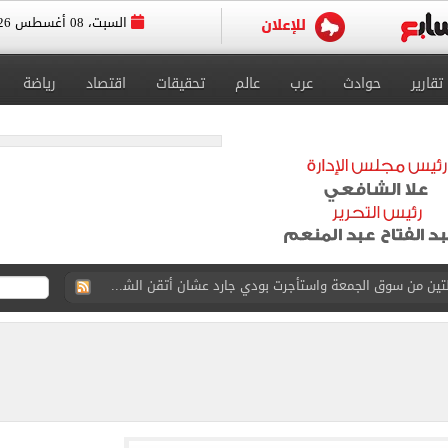
السبت، 08 أغسطس 2026
تقارير
حوادث
عرب
عالم
تحقيقات
اقتصاد
رياضة
ة الأهلي على كأس خوان جامبر
على مستحقات محمد صلاح
ى نصف نهائى بطولة العالم
 رأسية وائل جمعة فى مران الأهلي تستحضر أمجاد الصخرة
ى معسكر إسبانيا.. جلسة عموتة وفقرة بدنية.. صور