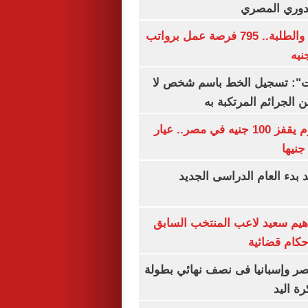
لدوري المصري
لجميع المؤهلات والطلبة.. 795 فرصة عمل برواتب
ات": تسجيل الخط باسم شخص لا
 الجرائم المرتكبة به
سعر الذهب اليوم يقفز 100 جنيه في مصر.. عيار
بدء العام الدراسى الجديد
هيم سعيد لاعب المنتخب السابق
أحكام قضائية
صر وإسبانيا فى نصف نهائي بطولة
رة اليد