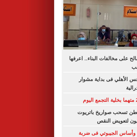
صالح على مخالفات البناء.. اعرفها
لب
س الأهلي فى بداية مشوار
رالية
نطن تسحب صواريخ باتريوت
بيون لتعويض النقص
 وأساس الجيبوتي فى ضربة