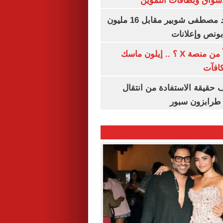
واق وبطاقات التموين
الأهلي يمدد عقد مصطفى شوبير مقابل 16 مليون
هل تتلقى أرباحاً من منصة X ؟ .. إيلون ماسك
كافآت
حقيقة الاستفادة من انتقال
طرابزون سبور