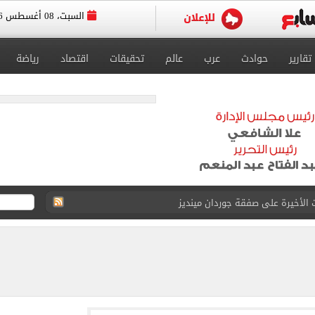
السبت، 08 أغسطس 2026
تقارير
حوادث
عرب
عالم
تحقيقات
اقتصاد
رياضة
الحصول على 40 مليون جنيه سنوياً
د الناصر محمد فى الزمالك بسبب المباريات الودية
قيا تحت 23 عاماً 2027
د صراع طويل مع المرض
 استثنائيًا بعد استمراره مع فريق برشلونة الأول