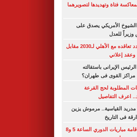
اكسة فتاة وتهديدها لتصويرهما
الشيوخ الأمريكي يصدق على
 وزيراً للعدل
إمام عاشور يمدد تعاقده مع الأهلي لـ2030 مقابل
لرئيس الإيرانى باستقالته
 مراكز القوى فى طهران؟
ت المطلوبة لحج القرعة
.. اعرف التفاصيل
مدريد القياسية.. مرموش يزين
ارقة فى التاريخ
رابطة الأندية: إقامة مباريات الدوري الساعة 5 و8