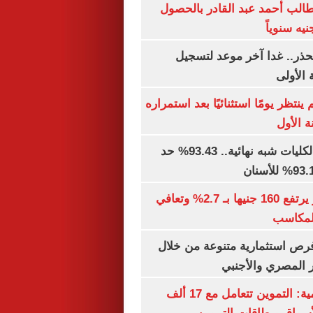
الب أحمد عبد القادر بالحصول
حذر.. غدا آخر موعد لتسجيل
 الأولى
ينتظر يومًا استثنائيًا بعد استمراره
 الأول
توقعات تنسيق الكليات شبه نهائية.. 93.43% حد
الذهب في مصر يرتفع 160 جنيها بـ 2.7% وتعافي
المكاسب
رص استثمارية متنوعة من خلال
 المصري والأجنبي
الشكاوى الحكومية: التموين تتعامل مع 17 ألف