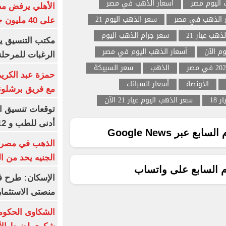
 اليوم مصر
اسعار الذهب في مصر
الأهلي يرفض مط
 الذهب في مصر
سعر الذهب اليوم 21
على 40 مليون جنيه سنوياً
ذهب عيار 21
سعر جرام الذهب اليوم
مكتب التنسيق ي
م الآن
أسعار الذهب اليوم في مصر
الرغبات للمرحلة
الذهب
سعر السبيكة
حمزة عبد الكريم 
الأونصة
أسعار السبائك
مع فريق برشلونة
 18
سعر الذهب اليوم عيار 21 الآن
أدنى للطب و 93.12% للأسنان
ع عبر Google News
الجنيه يحد من 
م السابع على واتساب
الإسكان: طرح ف
منصتى الاستثمار