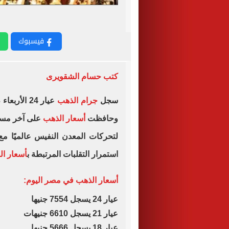
فيسبوك
كتب حسام الشقويرى
سجل
جرام الذهب
وحافظت
أسعار الذهب
على آخر مستو
لتحركات المعدن النفيس عالميًا مع
استمرار التقلبات المرتبطة ب
أسعار الف
أسعار الذهب في مصر اليوم:
عيار 24 يسجل 7554 جنيها
عيار 21 يسجل 6610 جنيهات
عيار 18 يسجل 5666 جنيها