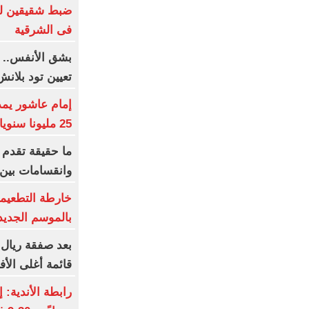
ضبط شقيقين لمع
فى الشرقية
بشق الأنفس.. 
تعيين تود بلانش
25 مليونا سنويا وعقد إعلاني
ما حقيقة تقدم ا
وانقسامات بين
خارطة التطعيما
بالموسم الجديد
بعد صفقة ريال 
قائمة أغلى الأف