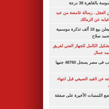
بالقاهرة 38 درجة
 العقل.. رسالة غامضة من عبد
غيابه عن الزمالك
طرابزون سبور يعلن بيع 18 ألف تذكرة موسمية
محمد صلاح
تشكيل الكامل للجهاز الفني لفريق
تمد جمال
سعر الجنيه الذهب فى مصر يسجل 48760 جنيها
ته عن القيد الصيفي قبل انتهاء
يضع اللمسات الأخيرة على صفقة