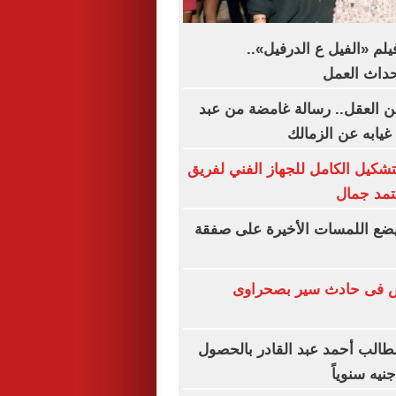
لم «الفيل ع الدرفيل»..
داث العمل
 العقل.. رسالة غامضة من عبد
 غيابه عن الزمالك
تشكيل الكامل للجهاز الفني لفريق
عتمد جمال
 يضع اللمسات الأخيرة على صفقة
أشخاص فى حادث سير بصحراوى
طالب أحمد عبد القادر بالحصول