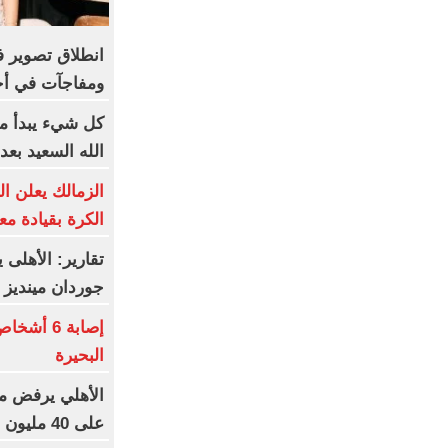
انطلاق تصوير في
ومفاجآت في أح
كل شيء يبدأ من
الله السعيد بعد
الزمالك يعلن ال
الكرة بقيادة م
تقارير: الأهلى
جوردان مينديز
إصابة 6 
البحيرة
الأهلي يرفض م
على 40 مليون جنيه سنوياً