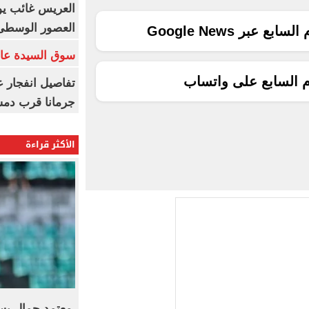
العريس غائب يو
العصور الوسطى
ع عبر Google News
سوق السيدة عائ
م السابع على واتساب
تفاصيل انفجار ع
جرمانا قرب دمش
الأكثر قراءة
معتمد جمال يست