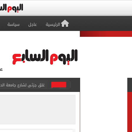
الرئيسية
عاجل
سياسة
غلق جزئى لشارع جامعة الدول العرب
عمرو دياب يدخل موسوعة جينيس ب
إغلاق طريق مصر أسوان الزرا
محمد صلاح يظهر على تليفزي
أسعار الذهب في مصر تتراجع.. وعيار 21 ي
الاستعلامات تفند ادعاءات 