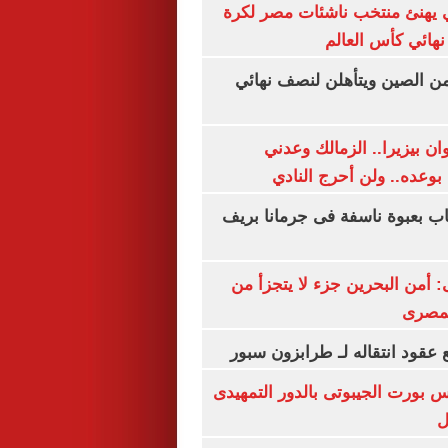
يهنئ منتخب ناشئات مصر لكرة
نهائي كأس العالم
من الصين ويتأهلن لنصف نهائي
ان بيزيرا.. الزمالك وعدني
بوعده.. ولن أحرج النادي
اب بعبوة ناسفة فى جرمانا بريف
أمن البحرين جزء لا يتجزأ من
لمصرى
عقود انتقاله لـ طرابزون سبور
س بورت الجيبوتى بالدور التمهيدى
ل