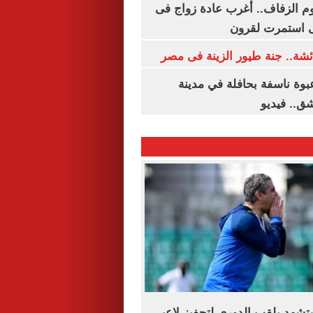
م الزفاف.. أغرب عادة زواج فى
 استمرت لقرون
شة.. جنة طيور الزينة فى مصر
بوة ناسفة بحافلة في مدينة
ق.. فيديو
شهد بلقب الدوري لتحفيز لاعبى