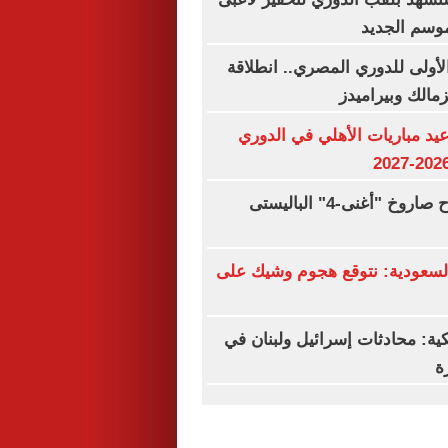
موسم الجديد
لأولى للدوري المصري.. انطلاقة
زمالك وبيراميدز
د مباريات الأهلي في الدوري
الهند تختبر بنجاح صاروخ "أغنى-4" الباليستى
سعودية: نتوقع هجوم وشيك على
كية: محادثات إسرائيل ولبنان في
ة