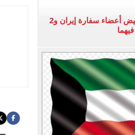
وين الصحف التركية وقميصه يشعل الأسواق في طرابزون
يضم هيثم حسن بعقد حتى 2030
الخارجية الكويتية: تخفيض أعضاء سفارة إيران و2
بنته ويرقص معها في أجواء مليئة بالفرحة.. فيديو وصور
فيهما
 واقعة التحرش المزيفة بكفالة مالية