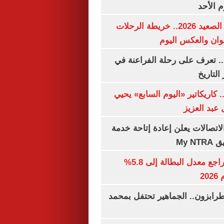
م الأحد
مواعيد قطارات الصعيد 2026.. خريطة الرحلات
وان والعكس اليوم
. تعرف على رحلة الفراعنة في
التاريخ
. كاريكاتير «اليوم السابع» يحيي
عبد العزيز
لاتصالات يعلن إعادة إتاحة خدمة
My N
جهاز الإحصاء: تراجع معدل البطالة إلى 5.8%
20
رابزون.. الجماهير تحتفل بمحمد