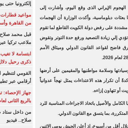
إلكترونيا حتى يو
ة الهجوم الإيراني الذى وقع اليوم، وأشارت إلى
بعثات دبلوماسية، وأكدت الوزارة أن الهجمات
من القاهرة وأس
مشددة على رفض دولة الكويت القاطع لما تقوم
قبل محمد صلاح.
ؤدي إلي زيادة التصعيد ورفع حدة التوتر وتقوض
ملاعب تركيا عبر 
 فاضح لقواعد القانون الدولي وميثاق الأمم
ابتسامة لا تغيب.
ذكرى رحيل دلال 
يادتها وسلامة مواطنيها والمقيمين على أرضها
القومي لتنظيم ا
 أن تكرار هذه الاعتداءات يمثل نهجاً عدوانياً
أرقامي عبر تطبيق TRA
يت أو تتهاون إزاءه.
بالربع الثانى لعام 26
الكامل والأصيل باتخاذ الاجراءات المناسبة للرد
من داخل ستاد ط
والمتكررة، بما يتسق مع القانون الدولي.
صلاح.. فيديو
لال أقل من أسبوع، إذ أعلن الجيش يومي الاثنين