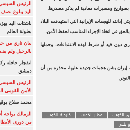
الرئيس السيسي 
بصواريخ ومسيرات معادية لم يذكر مصدرها.
اليد ببلوغ نصف 
 إدانته للهجمات الإيرانية التي استهدفت البلاد
ناشئات اليد يهز
بطولة العالم
بالحق في اتخاذ الإجراء المناسب لحفظ الأمن.
بيان ناري من خو
ي دون قيد أو شرط لهذه الاعتداءات، وحملها
بالرحيل ولم يف 
انفجار حافلة رك
ن، إيران بشن هجمات جديدة عليها، محذرة من أن
دمشق
توتر.
الرئيس السيسى: 
الأمن القومى ا
محمد صلاح يوقع 
الزمالك يواجه أ
لى الكويت
مطار الكويت
خارجية الكويت
من دورى الأبطا
بع بلس