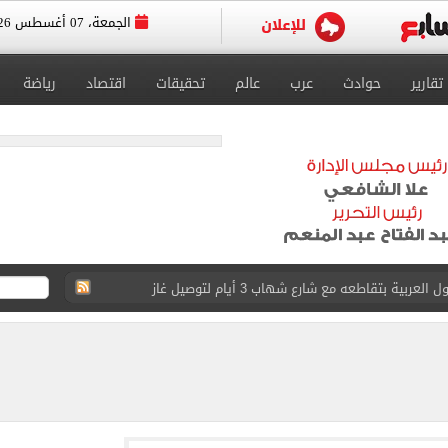
الجمعة، 07 أغسطس 2026
تقارير
حوادث
عرب
عالم
تحقيقات
اقتصاد
رياضة
ية بتقاطعه مع شارع شهاب 3 أيام لتوصيل غاز
عد تصدره قائمة بيلبورد عربية لـ68 أسبوعا
عى الغربى كليا من المنيب للعياط.. اعرف التحويلات
ون اليوم السابع فى حفل تقديمه باستاد طرابزون.. فيديو
سجل هذا الرقم
ذا صن وميرور حول علاج سيدة بريطانية في شرم الشيخ