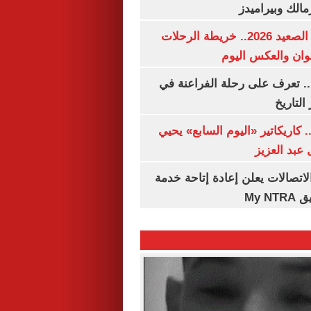
مالك وبيراميدز
مواعيد قطارات الصعيد 2026.. خريطة الرحلات
وان والعكس اليوم
. تعرف على رحلة الفراعنة في
التاريخ
. كاريكاتير «اليوم السابع» يحيي
عبد العزيز
لاتصالات يعلن إعادة إتاحة خدمة
My N