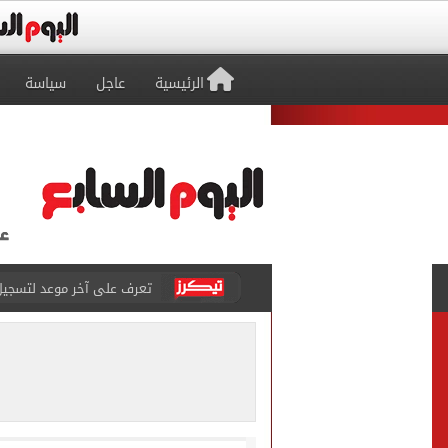
الرئيسية
عاجل
سياسة
تعرف على آخر موعد لتسجيل رغ
متى تنتهى تظلمات الثانوية العامة 2026.. والفترة المتبقية
بيزيرا يتمسك بالرحيل عن ال
هل تريد محمد صلاح؟.. القصة
توقعات تنسيق شبه نهائية.. 
مكتب التنسيق: إتاحة تعديل