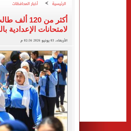
الرئيسية
أخبار المحافظات
أين يصلي محمد صلاح الجمع
موعد أول مباراة لـ محمد صل
أكثر من 120 
إقبال على تسجيل رغبات المرحلة الأولى للت
لامتحانات الإعدادية بال
هيثم حسن وسيلتيك.. عقد طو
الأربعاء، 03 يونيو 2026 02:56 م