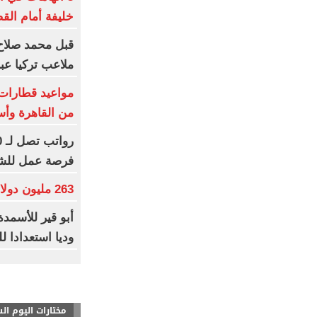
خليفة أمام الق
قبل محمد صلاح
ملاعب تركيا عبر
من القاهرة وأس
فرصة عمل للش
263 مليون دولار عالميا لفيلم Moana
أبو قير للأسمدة 
وديا استعدادا ل
مختارات اليوم ال