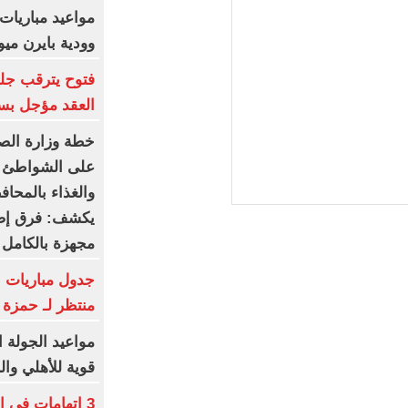
مواعيد مباريات 
وودية بايرن ميو
فتوح يترقب جلس
العقد مؤجل بسب
خطة وزارة الصح
على الشواطئ و
والغذاء بالمحاف
يكشف: فرق إض
مجهزة بالكامل
جدول مباريات ب
منتظر لـ حمزة 
مواعيد الجولة ا
قوية للأهلي وال
3 اتهامات في ا