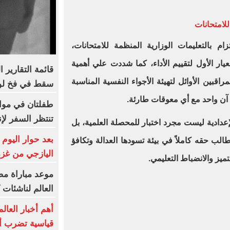
للامتحانات
م بالتعليمات الوزارية المنظمة للامتحانات،
ر الأول لتقييم الأداء، كما شددت علي أهمية
قائمة التقارير 
اقبين الأوائل لتهيئة الأجواء النفسية المناسبة
سقط في فخ لو
آن واحد مع أي معوقات طارئة.
طفلتان في مواج
تنتظر السفر لإن
عدادية ليست مجرد اختبار للمحصلة العلمية، بل
بعد حوار اليوم 
الب حقه كاملاً في بيئة تسودها العدالة وتكافؤ
اليازجي من غزة
تميز والانضباط التعليمي.
موعد مباراة م
العالم لناشئات ك
أهم أخبار العا
قياسية تضرب أور