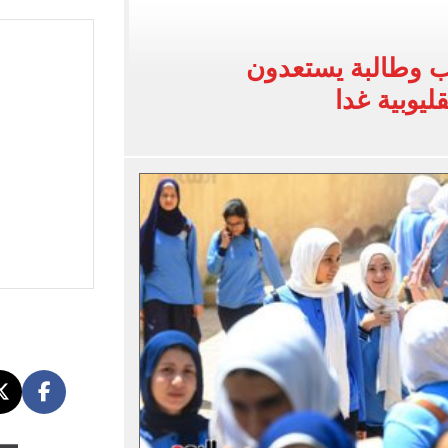
ة فى تركيا؟.. صحيفة تركية تكشف التفاصيل
اح مع طرابزون سبور فى الدوري التركي
ألف طالب وطالبة يستعدون
نسيق.. و71 ألف طالب سجلوا حتى الآن
قليوبية غدا
يل ومكافآت دوري أبطال أوروبا تنتظر نجم الفراعنة