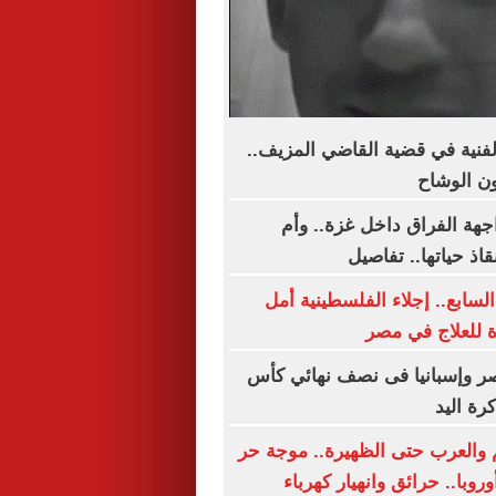
الفنية في قضية القاضي المزيف..
ن الوشاح
هة الفراق داخل غزة.. وأم
قاذ حياتها.. تفاصيل
السابع.. إجلاء الفلسطينية أمل
 للعلاج في مصر
صر وإسبانيا فى نصف نهائي كأس
رة اليد
لم والعرب حتى الظهيرة.. موجة حر
وبا.. حرائق وانهيار كهرباء