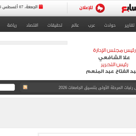
الجمعة، 07 أغسطس 2026
تقارير
حوادث
عرب
عالم
تحقيقات
اقتصاد
رياضة
بات المرحلة الأولى بتنسيق الجامعات 2026
 للتقديم إلكترونيا
زمالك ويدرس خيارات جديدة رغم رفض النادي بيعه
 الكاملة لانتقال الملك المصري إلى طرابزون سبور
القبول بكليات سياسة واقتصاد لن يقل عن 89%
 الرغبات حتى غلق المرحلة الأولى