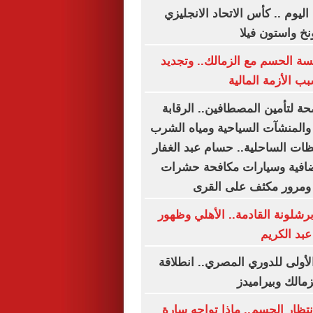
اليوم .. كأس الاتحاد الانجليزي
نخ واستون فيلا
ة الحسم مع الزمالك.. وتجديد
ب الأزمة المالية
ة لتأمين المصطافين.. الرقابة
المنشآت السياحية ومياه الشرب
ظات الساحلية.. حسام عبد الغفار
افية وسيارات مكافحة حشرات
 ومرور مكثف على القرى
رشلونة القادمة.. الأهلي وظهور
عبد الكريم
لأولى للدوري المصري.. انطلاقة
زمالك وبيراميدز
نتظار الحسم.. ماذا تواجه سارة