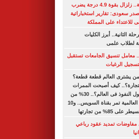
وتحذيرات صحية.. زلزال بقوة 4.9 درجة يضرب
صدر سعودى: تقارير استخباراتية
ى للاعتداء على المملكة
لة الثانية.. أبرز الكليات
حة لطلاب علمى
.. معامل تنسيق الجامعات تستقبل
لتسجيل الرغبات
 من يشترى العالم قطعة قطعة؟
التجارة؟.. كيف أصبحت الممرات
البحرية أهم أصول النفوذ فى العالم؟.. 30% من
تجارة الحاويات العالمية تمر بقناة السويس.. و10
 85% من تجارتها
 مفاوضات تمديد عقود رباعي
يا