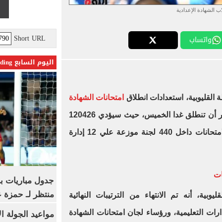
ب الشهادة الإعدادية
Short URL
واتساب
اليوم السابع Trending
القليوبية، استعدادات انطلاق
امتحانات الشهادة
بالقليوبية، والتي من المقرر أن تنطلق غدا الخميس، حيث سيؤدي 120426
طالب وطالبة بالشهادة الإعدادية الامتحانات داخل 440 لجنة موزعة علي 12 إدارة
ات
جدول مباريات بر
منتظر لـ حمزة ع
ليوبية، أنه تم الانتهاء من الترتيبات النهائية
ارات التعليمية، ورؤساء لجان امتحانات الشهادة
مواعيد الجولة ا