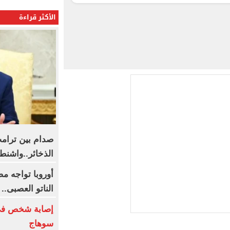
الأكثر قراءة
صدام بين ترا
الذخائر..واشن
أوروبا تواجه م
الناتو العصبى..
إصابة شخص فى
سوهاج