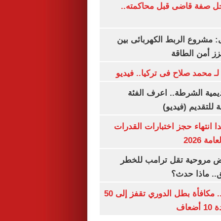
ل صفة قاضى قبل محاكمته..
 مشروع الربط الكهربائى بين
زز أمن الطاقة
لـ محمد صلاح فى تركيا.. فيديو
يمية الشرطة.. اعرف الفئة
 للتقديم (فيديو)
ا انتهاء حجز اختبارات القدرات
ة 2026
 مروحية تقل ترامب للخطر
.. ماذا حدث؟
قبل قرعة اليوم.. مكافأة بطل الدوري تقفز إلى 50
عاف