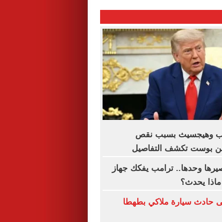
مب وهيجسيث بسبب نقص
طن بوست تكشف التفاصيل
صيرها وحدها.. ترامب يفكك جهاز
 ماذا يحدث؟
 حادث سيارة ملاكي بطهطا