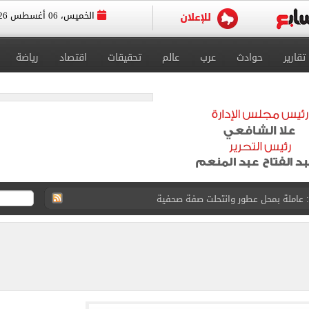
الخميس، 06 أغسطس 2026
تقارير
حوادث
عرب
عالم
تحقيقات
اقتصاد
رياضة
: عاملة بمحل عطور وانتحلت صفة صحفية
اسية ودياً.. وغياب إمام عاشور
 في إطلاق نار بولاية نورث كارولينا
حانات الدور الثاني للإعدادية بنسبة نجاح 100%