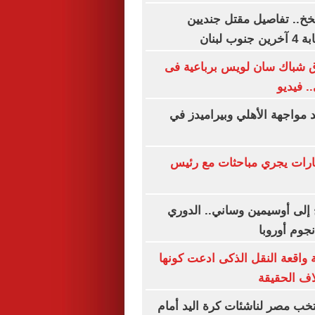
خخ.. تفاصيل مقتل جنديين
 لبنان
ق شباك سان لويس برباعية فى
. فيديو
د مواجهة الأهلي وبيراميدز في
ارات يجري مباحثات مع رئيس
إلى أوسيمين وساني.. الدوري
جوم أوروبا
 واقعة النقل الذكى ادعت كونها
ف الحقيقة
تخب مصر لناشئات كرة اليد أمام