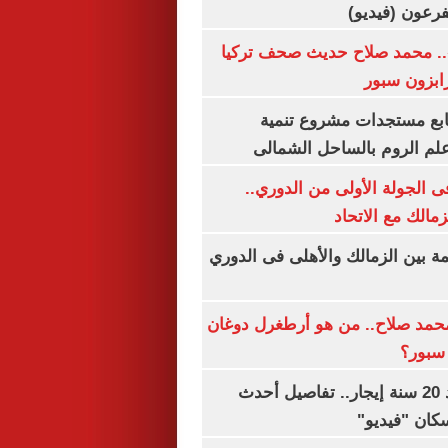
.. محمد صلاح حديث صحف تركيا
رابزون سبور
تابع مستجدات مشروع تنمية
لم الروم بالساحل الشمالى
 الجولة الأولى من الدوري..
زمالك مع الاتحاد
مة بين الزمالك والأهلى فى الدوري
مد صلاح.. من هو أرطغرل دوغان
سبور؟
شقتك ملكك بعد 20 سنة إيجار.. تفاصيل أحدث
كان "فيديو"