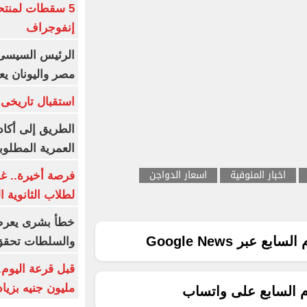
5 سقطات لمنتح
إنفوجراف
الرئيس السيسى:
مصر واليونان يع
استقبال تاريخى 
الطريق إلى أكاد
العمرية المطلوبة
اخبار المنوفية
اسعار الدواجن
فرصة أخيرة.. غد
لطلاب الثانوية العام
خطأ بشرى يعرض
ع عبر Google News
والسلطات تحقق
مليون جنيه بزيادة 10 أض
م السابع على واتساب