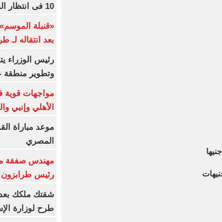
10 فى انتظار الفرعون (فيديو)
«قنبلة الموسم»
بعد انتقاله لـ ط
رئيس الوزراء ي
وتطوير منطقة ع
مواجهات قوية فى
الأهلي وإنبي وال
موعد مباراة الق
المصري
مهندس صفقة مح
رئيس طرابزون 
طرح لوزارة الإس