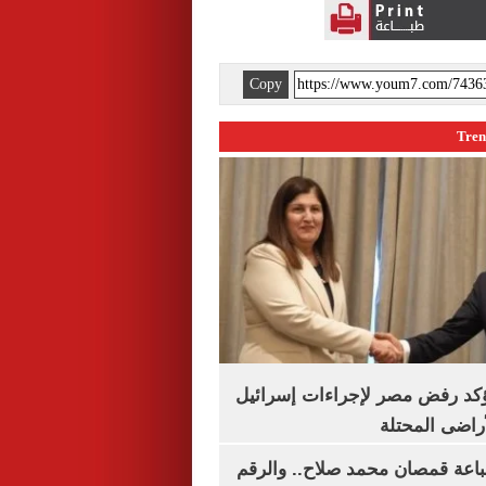
Copy
يؤكد رفض مصر لإجراءات إسرائيل
لأراضى المحتلة
باعة قمصان محمد صلاح.. والرقم