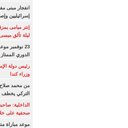
انفجار مبنى مف
إسرائيليين وإصابة 4 آخرين جنوب
إنتر ميامى يمز
ليلة تألق ميسى.
23 نوفمبر موع
الدوري الممتاز
رئيس دولة الإم
وزراء كندا
من محمد صلاح 
التركي يخطف ن
الداخلية: صاحبة
صحفية على خلا
موعد مباراة من