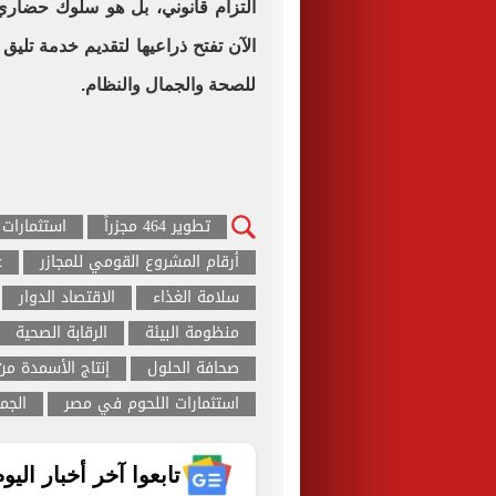
التزام قانوني، بل هو سلوك حضار
الآن تفتح ذراعيها لتقديم خدمة تلي
للصحة والجمال والنظام.
تطوير 464 مجزراً
استثمارات ا
أرقام المشروع القومي للمجازر
ع
سلامة الغذاء
الاقتصاد الدوار
منظومة البيئة
الرقابة الصحية
صحافة الحلول
إنتاج الأسمدة من
استثمارات اللحوم في مصر
الجم
تابعوا آخر أخبار اليوم الساب