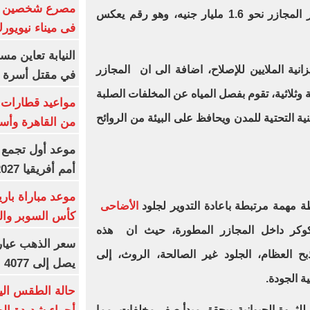
الأولى من المشروع القومي لتطوير المجازر نحو 1.6 مليار جنيه، وهو رقم يعكس
فى ميناء نيويور
النيابة تعاين م
انية الملايين للإصلاح، اضافة الى ان المجازر
في مقتل أسرة ك
 وثلاثية، تقوم بفصل المياه عن المخلفات الصلبة
ية التحتية للمدن ويحافظ على البيئة من الروائح
من القاهرة وأس
موعد أول تجمع 
أمم أفريقيا 2027
موعد مباراة با
 مهمة مرتبطة باعادة التدوير لجلود
الأضاحى
كأس السوبر والقن
كوكر داخل المجازر المطورة، حيث ان هذه
ح العظام، الجلود غير الصالحة، الروث، إلى
يصل إلى 4077 جنيهًا
ة الجودة.
 للثروة الحيوانية ويحقق مبدأ صفر مخلفات، مما