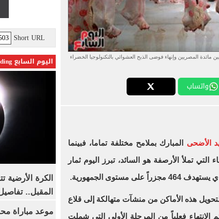
Short URL
أمين مائدة المصريين وإنهاء فوضى الذبح العشوائي بالتكنولوجيا الخضراء
اليوم السابع Trending
واتساب
د الأضحى
المبارك بملامح مختلفة تماما، فبينما
التي تملأ الأرصفة هو السائد، تبرز اليوم ثمار
ى مستوى الجمهورية.
الكرة الأرضية ت
المقبل.. تفاصيل
لتحويل هذه الأماكن من منشآت متهالكة إلى قلاع
موعد مباراة مح
ليق بمصر 2026، حيث تم الانتهاء فعلياً من المرحلة الأولى التي شملت