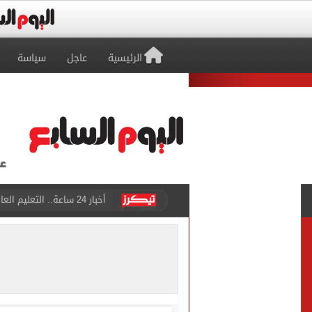
الرئيسية
عاجل
سياسة
أخبار 24 ساعة.. التعليم العالى تحدد موعد إعلان تنسيق المرحلة الأولى
صوت ملائكي وأداء يخطف الق
والد زياد بطل شاطئ البيطاش: أنقذ 6 أرواح ورحل قبل تحق
اليوم السابع: 8 ملايين عامل دليفري يسابقون الزمن في شوارع المحروسة
القبض على المتهم في واقع