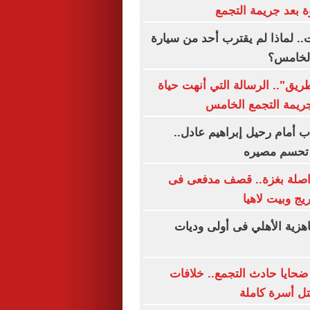
بعد جريمة التجمع
ت.. لماذا لم يقترب أحد من سيارة
الخامس؟
يق".. الرسالة التي أنهت حياة
 جريمة التجمع الخامس
اب أمام رحيل إبراهيم عادل..
تحسم مصيره
اصلة بغزة.. قصف مدفعى فى
يج وبيت لاهيا
جاهزية الأهلي فى أولى وديات
حايا حادث التجمع.. خلافات
تل أسرة كاملة