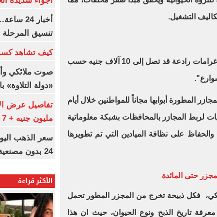
أجواء شديدة الح
تكاليف التشغيل.
أخبار 24 
تنسيق المرحلة ا
كيف تشاهد كسو
تتأهب وزارة التنمية المحلية لتطبيق غرامات رادعة قد تصل إلى 10 آلاف جنيه حسب
صوت ملائكي وأ
وارع".
«دولة التلاوة» با
مجازر المطورة أبوابها مجاناً للمواطنين خلال أيام
ت لربط المجازر بالمحافظات بشبكة معلوماتية
مليون جنيه + 7 ملايين «بونص»
لحفاظ على نظافة الميادين التي تم تطويرها
24 بدون مصنعية بـ6989 جنيها
لمجزر حتى المائدة
الأكثر قراءة
لذكي، فكل ذبيحة تخرج من المجزر المطور تحمل
 معرفة تاريخ الذبح ونوع الحيوان، حيث ان هذا