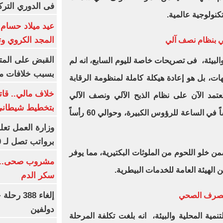
فى الدوري التر
المجد الكروي وتا
ئي بنظام نصف آلي
القبض على المت
البيئة، فى تصريحات خاصة لليوم السابع، انه لم
بسبب خلافات مال
ات، بل هو إعادة هيكلة كاملة لمنظومة الرقابة
خلاف مالي.. قا
عتمد الآن على نظام الذبح الآلي ونصف الآلي
بتخطيط شيطاني
بقدرات تصل إلى ذبح 20 إلى 30 رأساً في الساعة للرؤوس الكبيرة، وحوالي 60 رأساً
وزارة العمل تع
برواتب تصل لـ 20 ألف جنيه
ن خلو اللحوم من الملوثات البكتيرية، مما يوفر
مشروب صحى.. نص
الهيئة العامة للخدمات البيطرية.
سكر الدم
إلغاء 88
 الصرف الصحي
دولفين
مية المحلية والبيئة، انه بلغت تكلفة المرحلة