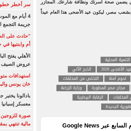
ي يضمن صحة أسرتك ونظافة شارعك. المجازر
سر أخطر خطوة 
ق بشعب مصر، ليكون عيد الأضحى هذا العام عيداً
4 أيام مع المو
جريمة التجمع 
"حادث على الطر
أم وابنتيها في
الأهلي يفتح الب
لتنمية المحلية
عروض الصيف 
يد الأضحى 2026
الذبح الآلي
استهدافات متو
لحوم آمنة
التخلص من المخلفات
خان يونس والبر
مجازر مصر المطورة
وزارة الزراعة
بادالونا يختبر 
 المخلفات
الرقابة البيطرية
معسكر إسبانيا
هورية الجديدة
صورة للزوجين ض
مالية تنتهي بمق
ع عبر Google News