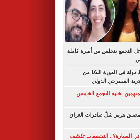
تل التجمع يتخلص من أسرة كاملة
ي
16 عرضًا من 15 دولة في الدورة الـ16 من
درية المسرحي الدولي
ظر محاكمة 9 متهمين بخلية التجمع الخامس
 مضيق هرمز شلّ صادرات العراق
ني السيارة؟.. التحقيقات تكشف