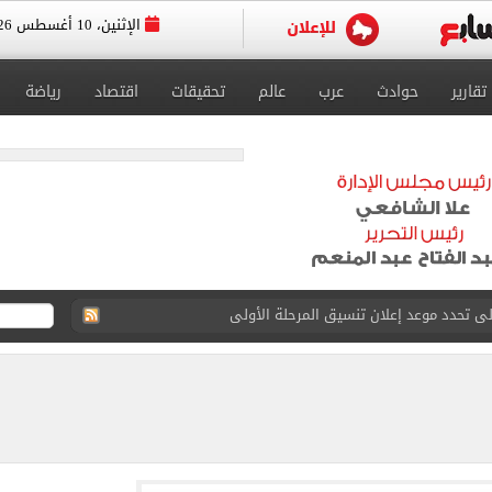
الإثنين، 10 أغسطس 2026
تقارير
حوادث
عرب
عالم
تحقيقات
اقتصاد
رياضة
لوب في تصفيات «دولة التلاوة» بالإسماعيلية.. فيديو
يق حلمه بالاحتراف
ة قتل أسرة بالتجمع بسبب خلافات مالية بينهم