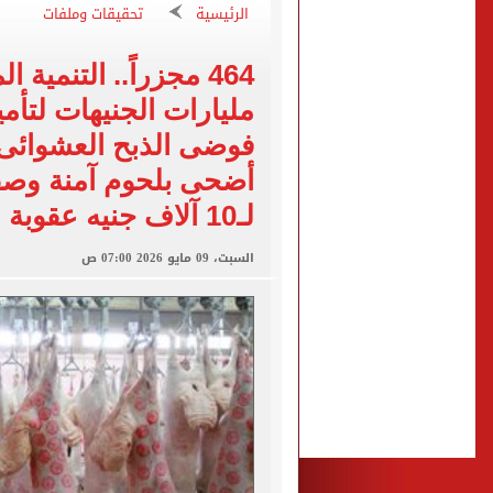
خلاف مالي.. قاتل التجمع 
الرئيسية
تحقيقات وملفات
%68 من القراء يؤيدون تكثيف الحملات لضبط سارقى التيار الكهربائى
464 مجزراً.. التنمية 
النيابة تعاين مسرح جريمة 
مليارات الجنيهات لتأمي
الداخلية تكشف ملابسات هر
فوضى الذبح العشوائى ب
منافسة قوية بين أصوات 5 محافظات في سباق «دولة التلاوة» بالإسماعيلية
أضحى بلحوم آمنة وصف
لـ10 آلاف جنيه عقوبة للمخالفين
السبت، 09 مايو 2026 07:00 ص