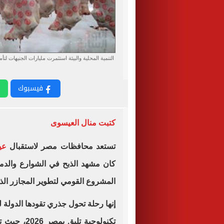
التنمية المحلية والبيئة استثمرت مليارات الجنيهات لت
فيسبوك
كتبت منال العيسوى
تستعد محافظات مصر لاستقبال
عي
كان مشهد الذبح في الشوارع والدماء 
المشروع القومي لتطوير المجازر الذي يستهدف 464 مجزراً عل
إنها رحلة تحول جذري تقودها الدولة 
تكنولوجية ت