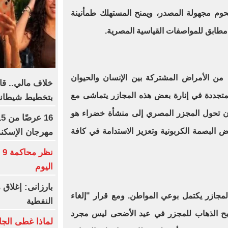
حوم مجهولة المصدر، ويمنح المستهلك طمأنينة
 مطابق للمواصفات القياسية المصرية.
 من الأمراض المشتركة بين الإنسان والحيوان
خلاف مالي.. قا
لمتجددة في إنارة بعض هذه المجازر يتماشى مع
بتخطيط شيطان
 إن تحول المجزر المصري إلى منشأة خضراء هو
رؤية مصر لعام 2030 لخفض البصمة الكربونية وتعزيز الاستدامة في كافة
مهرجان الإسكن
ن
اليوم
بارزانى: إغلاق
مجازر يكتمل بوعي المواطن. ومع قرار "إلغاء
النفطية
صبح الذهاب للمجزر في عيد الأضحى ليس مجرد
لماذا غطى الجا