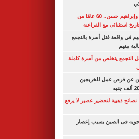
كي
عيد ميلاد حسام وإبراهيم حسن.. 60 عامًا من
ريخ استثنائى مع الفراعنة
هم في واقعة قتل أسرة بالتجمع
ية بينهم
تل التجمع يتخلص من أسرة كاملة
لن عن فرص عمل للخريجين
ائح ذهبية لتحضير عصير لا يرفع
3 رحلة جوية فى الصين بسبب إعصار