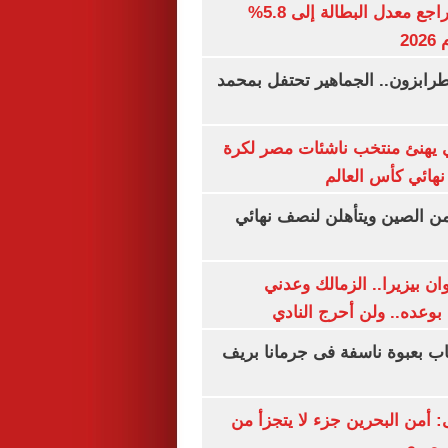
جهاز الإحصاء: تراجع معدل البطالة إلى 5.8%
20
رابزون.. الجماهير تحتفل بمحمد
يهنئ منتخب ناشئات مصر لكرة
نهائي كأس العالم
من الصين ويتأهلن لنصف نهائي
ان بيزيرا.. الزمالك وعدني
بوعده.. ولن أحرج النادي
اب بعبوة ناسفة فى جرمانا بريف
أمن البحرين جزء لا يتجزأ من