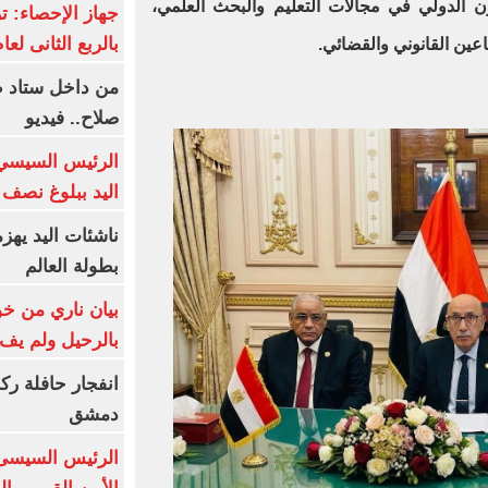
ون الدولي في مجالات التعليم والبحث العلمي،
بالربع الثانى لعام 26
عين القانوني والقضائي.
من داخل ستاد ط
صلاح.. فيديو
الرئيس السيسي 
اليد ببلوغ نصف 
ناشئات اليد يهز
بطولة العالم
بيان ناري من خو
بالرحيل ولم يف 
انفجار حافلة رك
دمشق
الرئيس السيسى: 