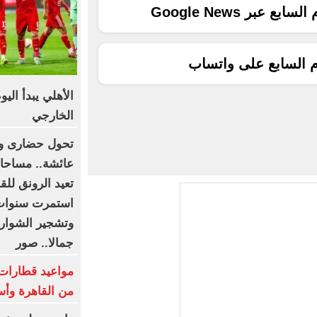
ع عبر Google News
م السابع على واتساب
الأهلي يبدأ الي
الخارجي
تحول حضارى وت
عائشة.. مساحات
تعيد الرونق للق
استمرت سنوات 
وتشجير الشوارع 
جمالا.. صور
من القاهرة وأس