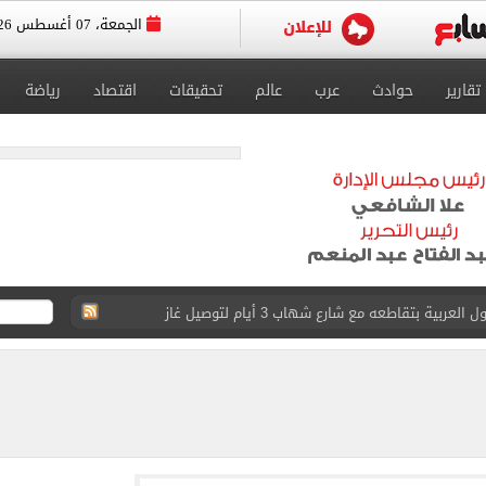
الجمعة، 07 أغسطس 2026
تقارير
حوادث
عرب
عالم
تحقيقات
اقتصاد
رياضة
ية بتقاطعه مع شارع شهاب 3 أيام لتوصيل غاز
عد تصدره قائمة بيلبورد عربية لـ68 أسبوعا
عى الغربى كليا من المنيب للعياط.. اعرف التحويلات
ون اليوم السابع فى حفل تقديمه باستاد طرابزون.. فيديو
سجل هذا الرقم
ذا صن وميرور حول علاج سيدة بريطانية في شرم الشيخ