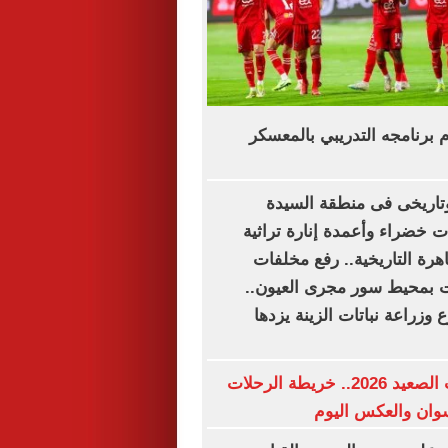
وم برنامجه التدريبي بالمعسكر
اريخى فى منطقة السيدة
 خضراء وأعمدة إنارة تراثية
اهرة التاريخية.. رفع مخلفات
بمحيط سور مجرى العيون..
وزراعة نباتات الزينة يزدها
مواعيد قطارات الصعيد 2026.. خريطة الرحلات
وان والعكس اليوم