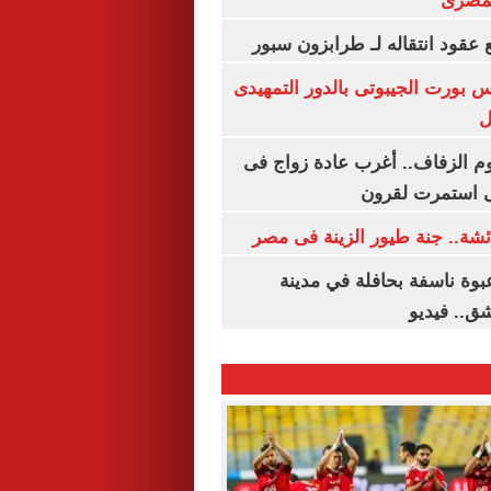
لمصرى
عقود انتقاله لـ طرابزون سبور
س بورت الجيبوتى بالدور التمهيدى
ل
م الزفاف.. أغرب عادة زواج فى
 استمرت لقرون
شة.. جنة طيور الزينة فى مصر
بوة ناسفة بحافلة في مدينة
ق.. فيديو