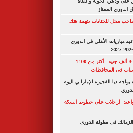
 على وديتي الجونة والقناة
اق الدوري الممتاز
احب محل للجنايات بتهمة هتك
د مباريات الأهلي في الدوري
رواتب تصل لـ 30 ألف جنيه.. أكثر من 1100
باب فى المحافظات
يواجه دبا الفجيرة الإماراتي اليوم
لدوري
مواعيد الرحلات على خطوط السكة
لزمالك فى بطولة الدورى