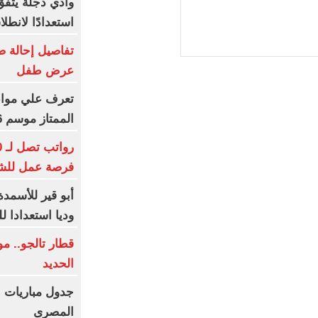
وادي دجلة يتفق
استعدادًا لانطل
تفاصيل إحالة ص
عرض طفل
تعرف علي مواعي
الممتاز موسم 2026-2027
فرصة عمل للش
أبو قير للأسمدة 
وديا استعدادا ل
قطار تالجو.. 
الحديد
جدول مباريات ا
المصرى