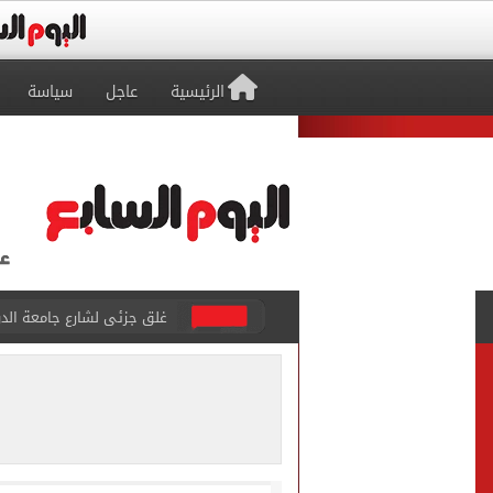
الرئيسية
عاجل
سياسة
غلق جزئى لشارع جامعة الدول العرب
عمرو دياب يدخل موسوعة جينيس ب
إغلاق طريق مصر أسوان الزرا
محمد صلاح يظهر على تليفزي
أسعار الذهب في مصر تتراجع.. وعيار 21 ي
الاستعلامات تفند ادعاءات 