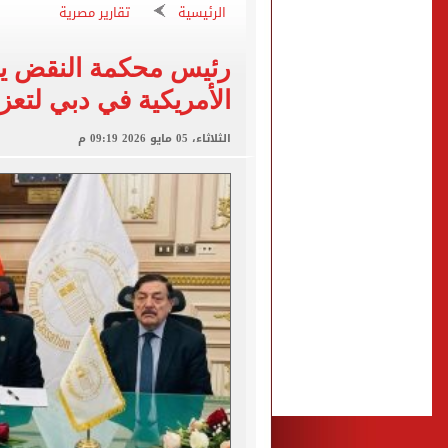
الرئيسية
تقارير مصرية
صفقة محمد صلاح تتصدر عنا
تقارير: سيلتيك الأسكتلندي 
رئيس محكمة النقض يوق
محمود حميدة يحتفل بزفاف ا
الأمريكية في دبي لتعزي
إخلاء سبيل سائق أوبر وفتاة
الثلاثاء، 05 مايو 2026 09:19 م