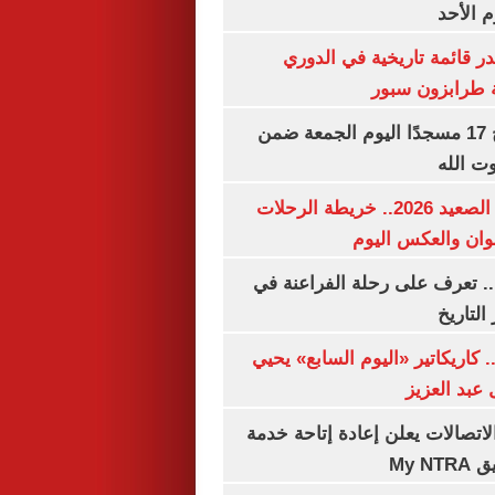
م الأحد
 قائمة تاريخية في الدوري
ة طرابزون سبور
«الأوقاف» تفتتح 17 مسجدًا اليوم الجمعة ضمن
وت الله
مواعيد قطارات الصعيد 2026.. خريطة الرحلات
وان والعكس اليوم
. تعرف على رحلة الفراعنة في
التاريخ
. كاريكاتير «اليوم السابع» يحيي
عبد العزيز
لاتصالات يعلن إعادة إتاحة خدمة
My N