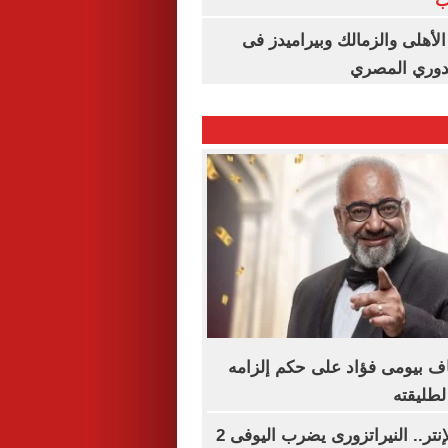
ب
لأهلى والزمالك وبيراميدز فى
لدوري المصري
ناف بيومى فؤاد على حكم إلزامه
لطليقته
يوفنتوس ضد الإنتر.. النيراتزورى يضرب اليوفى 2