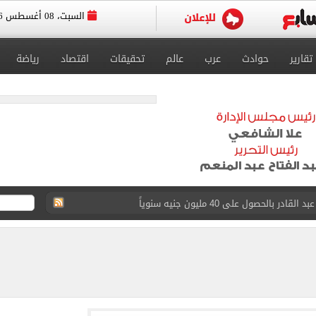
السبت، 08 أغسطس 2026
تقارير
حوادث
عرب
عالم
تحقيقات
اقتصاد
رياضة
د الناصر محمد فى الزمالك بسبب المباريات الودية
قيا تحت 23 عاماً 2027
د صراع طويل مع المرض
 استثنائيًا بعد استمراره مع فريق برشلونة الأول
ة متنوعة من خلال منصتى الاستثمار المصري والأجنبي