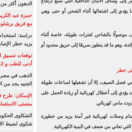
 إلى وسائل الأمان الداخلية التي تمنع ارتفاع
الدهون أكثر م
 يؤدي إلى اشتعالها أثناء الشحن أو حتى وهي
حمزة عبد الكريم 
مع فريق برشلونة
ف موصولًا بالشاحن لفترات طويلة، خاصة أثناء
دراسة: استخدام 
يزيد خطر الإصاب
ائدة، وهو ما قد يتطور سريعًا إلى حريق محدود أو
أدنى للطب و 93.12% للأسنان
إلى خطر
ي فصل الصيف، إلا أن تشغيلها لساعات طويلة
الجنيه يحد من 
د يؤدي إلى أعطال كهربائية أو زيادة الحمل على
الإسكان: طرح ف
 حدوث ماس كهربائي.
منصتى الاستثمار
دام وصلات كهربائية غير آمنة يزيد من خطورة
شكوى لضبط الأس
التي تعاني من ضعف في البنية الكهربائية.