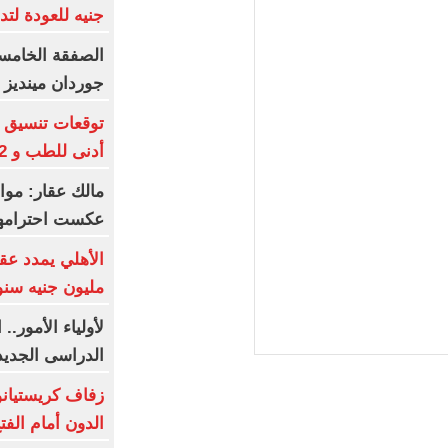
جنيه للعودة لتد
جوردان مينديز 
أدنى للطب و 93.12% للأسنان
مالك عقار: مو
عكست احترامها
مليون جنيه سنويا و10 بونص و
لأولياء الأمور.
الدراسى الجديد 027
زفاف كريستيانو
الدون أمام الفت