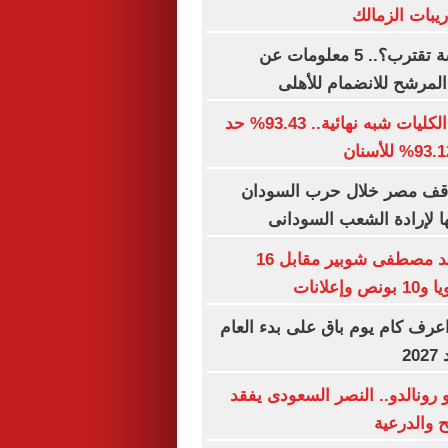
ريبات الزمالك
الصفقة الخامسة تقترب؟.. 5 معلومات عن
المرشح للانضمام للأهلى
توقعات تنسيق الكليات شبه نهائية.. 93.43% حد
اقف مصر خلال حرب السودان
 لإرادة الشعب السودانى
الأهلي يمدد عقد مصطفى شوبير مقابل 16
إعلانات
. اعرف كام يوم باق على بدء العام
2
 رونالدو.. النصر السعودى يفقد
ح والدرعية