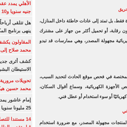
حريق
جنيه سنويا و10 بونص وإعلانات
ة فقط، بل تمتد إلى عادات خاطئة داخل المنازل،
ينهى برنامج الم
دون رقابة، أو تحميل أكثر من جهاز على مشترك
هربائية مجهولة المصدر، وهي ممارسات قد تبدو
المقاولون يكشف 
محمد صلاح إلى 
كشف أثرى جديد 
الاستيطان البش
المختصة في فحص موقع الحادث لتحديد السبب،
تحويلات مرورية 
ص الأجهزة الكهربائية، وسماع أقوال السكان،
محمد حسين هيكل
هربائيًا أو سوء استخدام أو عطل فني.
25 مليونا سنويا وعقد إعلاني
ني
14 مستندا للتص
المنتجات مجهولة المصدر، مع ضرورة استخدام