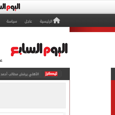
الرئيسية
عاجل
سياسة
حقيقة خلاف معتمد جمال وعب
كاف يمنح مصر حق استضافة أمم أفري
وفاة والد ليونيل ميسي بع
حمزة عبد الكريم ينتظر يومًا
الإسكان: طرح فرص استثماري