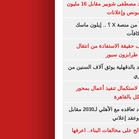
الأهلي يمدد عقد مصطفى شوبير مقابل 16 مليون
هل تتلقى أرباحاً من منصة X ؟ .. إيلون ماسك
كافآت
حقيقة الاستفادة من انتقال
طرابزون سبور
بالدقهلية يوثق آلاف السنين من
ري
لاستكمال تنفيذ أعمال بمحور
 بالقاهرة
إمام عاشور يمدد تعاقده مع الأهلي لـ2030 مقابل
الح على مخالفات البناء.. اعرفها