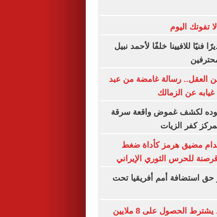
ا فنيًا للافيينا خلفًا لأحمد نبيل
محترفين
 العقل.. رسالة غامضة من عبد
 غيابه عن الزمالك
هوده لكشف غموض واقعة سرقة
مركز كفر الزيات
خدام مضيق هرمز كأداة ضغط
رصنة للحرس الثوري الإيراني
حق استضافة أمم أفريقيا تحت
عبد الله السعيد يشترط الحصول على 8 ملايين