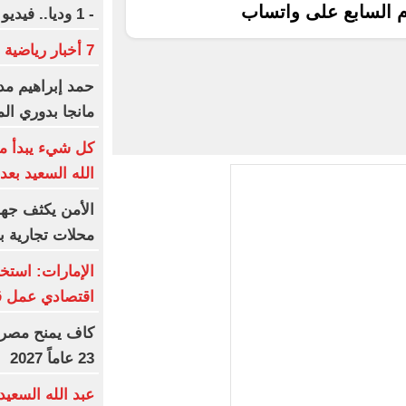
م السابع على واتساب
- 1 وديا.. فيديو
7 أخبار رياضية لا تفوتك اليوم
حمد إبراهيم مديرً
مانجا بدوري ال
كل شيء يبدأ من
الله السعيد بعد
الأمن يكثف ج
محلات تجارية ب
الإمارات: است
اقتصادي عمل ق
كاف يمنح مصر 
23 عاماً 2027