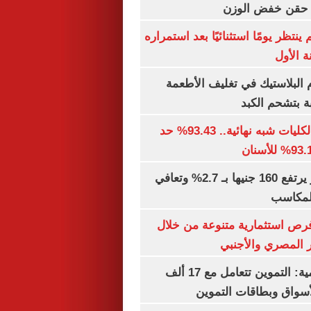
ن حقن خفض الوزن
ينتظر يومًا استثنائيًا بعد استمراره
 الأول
البلاستيك في تغليف الأطعمة
ة بتشحم الكبد
توقعات تنسيق الكليات شبه نهائية.. 93.43% حد
الذهب في مصر يرتفع 160 جنيها بـ 2.7% وتعافي
المكاسب
رص استثمارية متنوعة من خلال
 المصري والأجنبي
الشكاوى الحكومية: التموين تتعامل مع 17 ألف
واق وبطاقات التموين