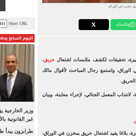
ق مخزن في الوراق
Short URL
واتساب
اليوم السابع Trending
جيزة، تحقيقات لكشف ملابسات اشتعال
حريق
،
لوراق، واستمع رجال المباحث لأقوال مالك
لحريق.
ة، لانتداب المعمل الجنائي، لإجراء معاينة، وبيان
وزير الخارجية 
غير القانونية با
طرابزون يبدأ ط
زة، بلاغا يفيد اشتعال حريق بمخزن في الوراق،