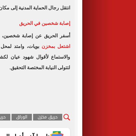
انتقل رجال الحماية المدنية إلى مكان ا
إصابة شخصين في الحريق
أسفر الحريق عن إصابة شخصين، وت
اشتعل بمخزن
بويات، وامتد لمحل مج
والاستماع لأقوال شهود عيان لكش
لتتولى النيابة المختصة التحقيق.
حريق مخزن
الوراق
حري