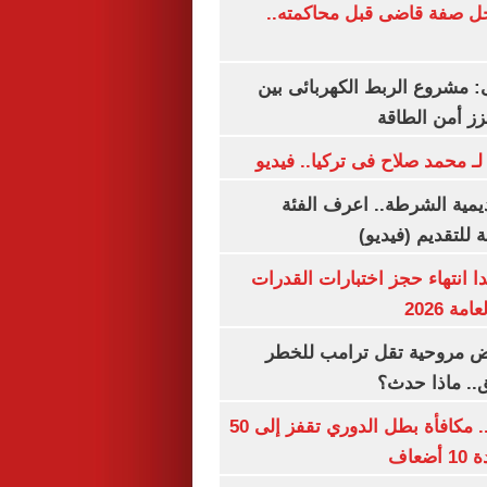
ل صفة قاضى قبل محاكمته..
 مشروع الربط الكهربائى بين
زز أمن الطاقة
لـ محمد صلاح فى تركيا.. فيديو
يمية الشرطة.. اعرف الفئة
 للتقديم (فيديو)
ا انتهاء حجز اختبارات القدرات
ة 2026
 مروحية تقل ترامب للخطر
.. ماذا حدث؟
قبل قرعة اليوم.. مكافأة بطل الدوري تقفز إلى 50
عاف