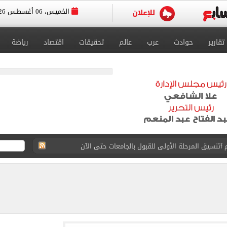
الخميس، 06 أغسطس 2026
تقارير
حوادث
عرب
عالم
تحقيقات
اقتصاد
رياضة
 إلى مثواها الأخير بعد وفاتها ليلة زفافها.. صور
ا حلال أم حرام؟.. أمين الفتوى يجيب «فيديو»