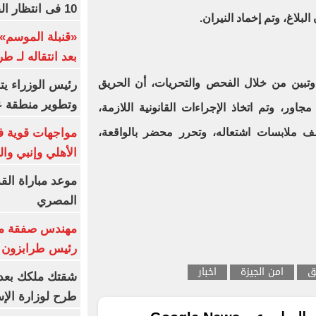
10 فى انتظار الفرعون (فيديو)
لبلاغ، وتم إخماد النيران.
«قنبلة الموسم»
بعد انتقاله لـ ط
بين من خلال الفحص والتحريات، أن الحريق
رئيس الوزراء ي
وتطوير منطقة ع
اور، وتم اتخاذ الإجراءات القانونية اللازمة،
مواجهات قوية فى
ف ملابسات اشتعاله، وتحرر محضر بالواقعة،
الأهلي وإنبي وال
موعد مباراة الق
المصري
مهندس صفقة مح
رئيس طرابزون 
ق
امن الجيزة
اخبار
طرح لوزارة الإس