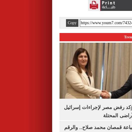
Copy
يؤكد رفض مصر لإجراءات إسرائيل
لأراضى المحتلة
باعة قمصان محمد صلاح.. والرقم