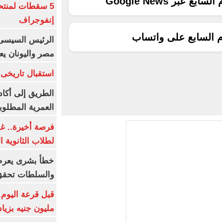
ع عبر Google News
5 سقطات لمنتح
إنفوجراف
م السابع على واتساب
الرئيس السيسى:
مصر واليونان يع
استقبال تاريخى 
الطريق إلى أكاد
العمرية المطلوبة
فرصة أخيرة.. غد
لطلاب الثانوية العام
خطأ بشرى يعرض
والسلطات تحقق
مليون جنيه بزيادة 10 أض