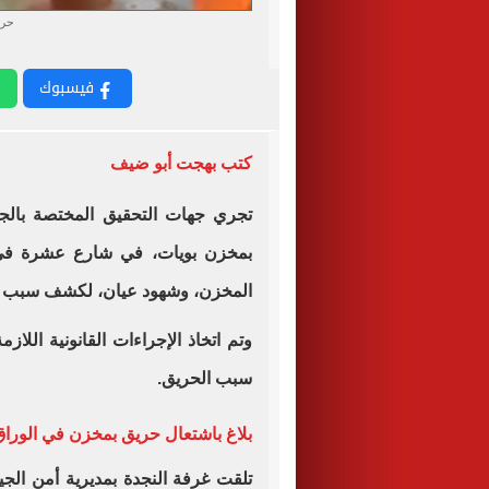
حري
فيسبوك
كتب بهجت أبو ضيف
تجري جهات التحقيق المختصة بال
بمخزن بويات، في شارع عشرة في ا
المخزن، وشهود عيان، لكشف سبب ا
وتم اتخاذ الإجراءات القانونية اللازم
سبب الحريق.
بلاغ باشتعال حريق بمخزن في الوراق
تلقت غرفة النجدة بمديرية أمن الجي