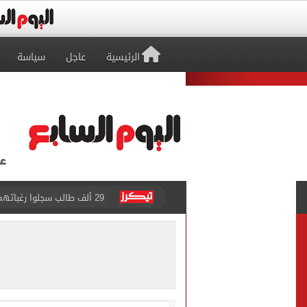
الرئيسية
عاجل
سياسة
29 ألف طالب سجلوا رغباتهم fتنسيق المرحلة الأولى للقبول بالجامعات حتى الآن
حفلات U Arena تنطلق مع الهضبة عمرو دياب ضمن «يلا ساحل 2026» بالعلمين الجديدة
الآلاف يودعون عروس الشرقية
هل التربح من السوشيال ميدي
«يلا ساحل 2026» يقدم نموذجا جديدا للتسويق السياحى عبر المحتوى التفاعلى