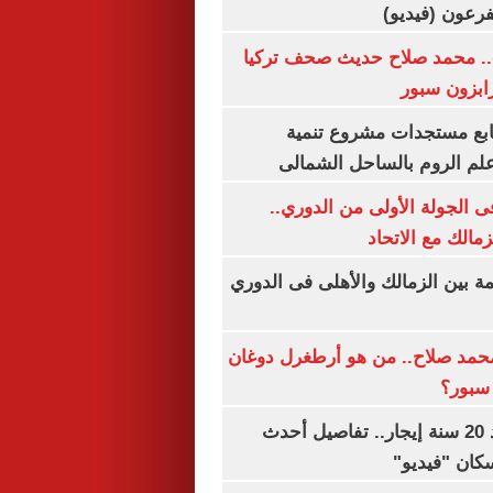
.. محمد صلاح حديث صحف تركيا
رابزون سبور
تابع مستجدات مشروع تنمية
لم الروم بالساحل الشمالى
 الجولة الأولى من الدوري..
زمالك مع الاتحاد
مة بين الزمالك والأهلى فى الدوري
مد صلاح.. من هو أرطغرل دوغان
سبور؟
شقتك ملكك بعد 20 سنة إيجار.. تفاصيل أحدث
كان "فيديو"