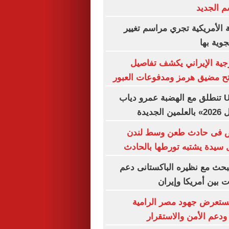
م الجديد
ة الأمريكية تجري مراسم تغيير
جوية بها
رجية الإيراني يكشف تفاصيل
تح مضيق هرمز ومدفوعات العبور
حفلات U Arena تنطلق مع الهضبة عمرو دياب
ديدة
أشخاص فى حادث طعن وسط لندن
سيدة يشتبه تورطها بالحادث
يبحث مع نظيره الباكستانى دعم
 بين أمريكا وإيران
يستعرض جهود مصر الرامية
دعم الأمن والاستقرار