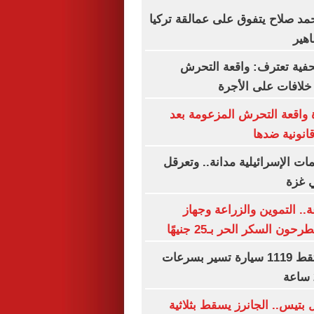
حمد صلاح يتفوق على عمالقة تركيا
هير
فية تعترف: واقعة التحرش
لافات على الأجرة
 واقعة التحرش المزعومة بعد
انونية ضدها
مات الإسرائيلية مدانة.. وتعرقل
 غزة
× 24 ساعة.. التموين والزراعة وجهاز
 السكر الحر بـ25 جنيهًا
رادار المرور يلتقط 1119 سيارة تسير بسرعات
بتيس.. الجانرز يسقط بثلاثية