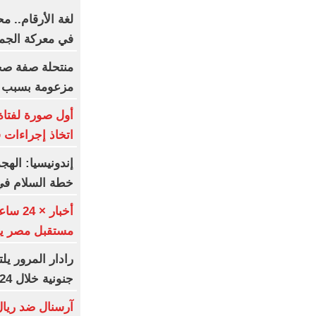
لغة الأرقام.. م
في معركة الجما
منتحلة صفة صح
مزعومة بسبب خ
أول صورة لفتاة
اتخاذ إجراءات ق
إندونيسيا: الهج
خطة السلام في
أخبار 
مستقبل مصر يطرحون
جنونية خلال 24 ساعة
آرسنال ضد ريال 