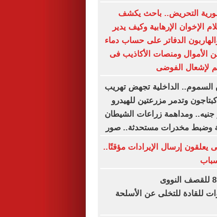
ورية التحريض.. باحث يكشف
م الإخوان الإرهابية وكيف يدير
لهاربون الدفاتر على حساب دماء
ن الأموال ومنصات الأكاذيب فى
م لإشعال الفوضى
السموم.. الداخلية تجهض تهريب
كبتاجون وتدمر مزرعتين للهيدرو
4. مليار جنيه.. ومداهمة زراعات الشيطان
يعلقون إرسال الإيرادات مؤقتًا..
سباب
في الذكرى الـ81 للقصف النووى
ات للقادة للتخلى عن الأسلحة