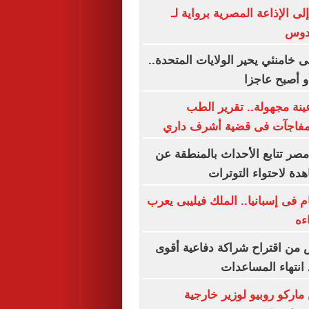
إلى الإذاعة المصرية برواية لـ
قدوس
ى خامنئي يحير الولايات المتحدة..
و أصبح عاجزا
ينة مجهولة.. تقرير الطب
مفاجآت فى قضية أشرف داري
مصر تتابع الأحداث بالمنطقة عن
ة لاحتواء التوترات
م فى إسبانيا.. الملك فيليبى يعرب
ءه
من اقتراح شراكة دفاعية أقوى
 انتهاء المساعدات
ركو روبيو لوزير خارجية