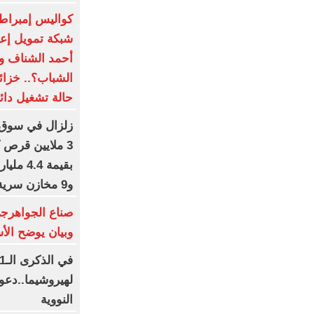
كواليس إمبراط
شبكة تمويل إعلا
أحمد الشناف وا
الشباب؟.. خزائ
حالة تشغيل دائ
زلزال في سوق 
3 ملايين قرص 
بقيمة 4
و9 مخازن سرية وضبط مخدرات مستحدثة.. صور
صناع الجواهرجى 
وبيان يوضح الأ
لهيروشيما..دعو
النووية