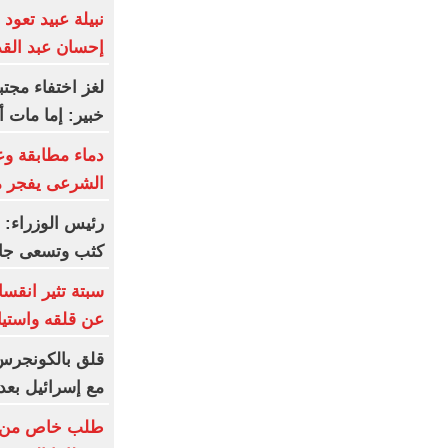
نبيلة عبيد تعود 
إحسان عبد ال
لغز اختفاء مجتب
خبير: إما مات أ
دماء مطابقة وع
الشرعى يفجر 
رئيس الوزراء: 
كثب وتسعى جاهد
سبتة تثير انقسا
عن قلقه واستيا
قلق بالكونجرس 
مع إسرائيل بعد
طلب خاص من ما