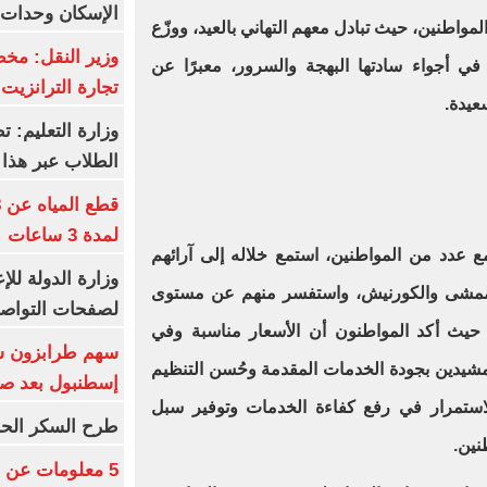
الإسكان وحدات س
اطنين، حيث تبادل معهم التهاني بالعيد، ووزّع
وزير النقل: م
في أجواء سادتها البهجة والسرور، معبرًا عن
تجارة الترانزيت
عيدة.
وزارة التعليم: ت
الطلاب عبر هذا 
لمدة 3 ساعات
ع عدد من المواطنين، استمع خلاله إلى آرائهم
وزارة الدولة لل
ممشى والكورنيش، واستفسر منهم عن مستوى
لصفحات التواصل
 حيث أكد المواطنون أن الأسعار مناسبة وفي
، مشيدين بجودة الخدمات المقدمة وحُسن التنظيم
إسطنبول بعد ص
لاستمرار في رفع كفاءة الخدمات وتوفير سبل
طرح السكر الحر اليوم بس
نين.
5 معلومات عن 