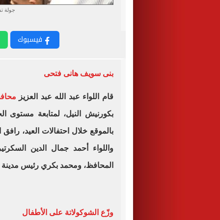
جولة ت
فيسبوك
بنى سويف هانى فتحى
قام اللواء عبد الله عبد العزيز
محاف
بكورنيش النيل، لمتابعة مستوى الخ
بالموقع خلال احتفالات العيد، رافق
واللواء أحمد جمال الدين السكرت
المحافظ، ومحمد بكري رئيس مدينة ب
وزّع الشوكولاتة على الأطفال