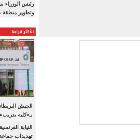
رئيس الوزراء ي
وتطوير منطقة ع
الأكثر قراءة
الجيش البريطا
بـ«كلية تدريب».. BBC تكشف التف
النيابة الفرنسي
تهديدات جماعة 