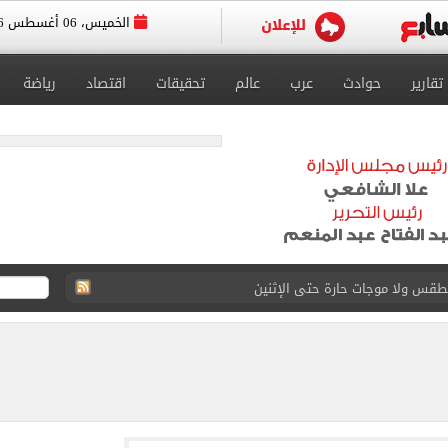
الخميس، 06 أغسطس 2026
تقارير
حوادث
عرب
عالم
تحقيقات
اقتصاد
رياضة
 محمد صلاح بحصد لقب الدورى التركى.. فيديو
 الولايات المتحدة.. خبير: إما مات أو أصبح عاجزا
.. تقرير الطب الشرعى يفجر مفاجآت فى قضية أشرف داري
أحداث بالمنطقة عن كثب وتسعى جاهدة لاحتواء التوترات
 سلعى لفترات آمنة تصل فى بعض السلع إلى عام كامل