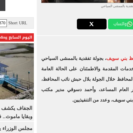
فقدية بالممشى السياحي
Short URL
واتساب
اليوم السابع Trending
ظ بني سويف
، بجولة تفقدية بالممشى السياحي
دمات المقدمة والاطمئنان على الحالة العامة
 المحافظ خلال الجولة بلال حبش نائب المحافظ،
ير العام المساعد، وأحمد دسوقي مدير مكتب
ني سويف، وعدد من التنفيذيين.
الجفاف يكشف أس
وبقايا ماموث.. 
مجلس الوزراء 