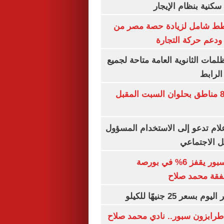
كنية بنظام الإيجار
خطط شامل لزيادة حصة مصر من
 ودعم حركة التجارة
ظلمات الثانوية العامة متاحة لجميع
الرابط
قطع المياه عن 8 مناطق بحلوان السبت المقبل
إعلام تدعو إلى الاستخدام المسؤول
 الاجتماعي
سهم طرابزون سبور يقفز 6% في بورصة
فقة محمد صلاح
عر 25 جنيهًا للكيلو
طرابزون سبور.. نادي محمد صلاح