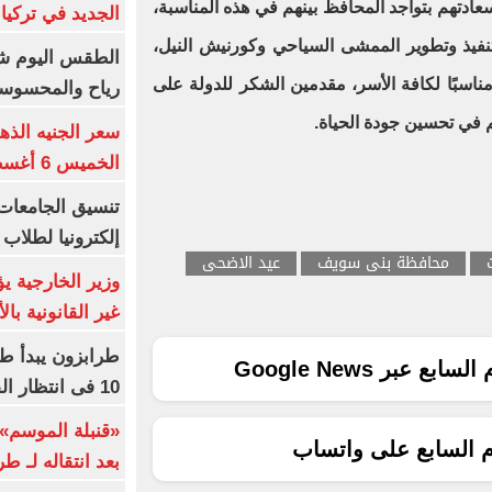
دتهم بتواجد المحافظ بينهم في هذه المناسبة،
الجديد في تركيا
نفيذ وتطوير الممشى السياحي وكورنيش النيل،
الطقس اليوم شد
 مناسبًا لكافة الأسر، مقدمين الشكر للدولة على
رياح والمحسوسة بالق
في تحسين جودة الحياة.
سعر الجنيه الذه
الخميس 6 أغسطس 2026
إلكترونيا لطلاب 
محافظة بنى سويف
عيد الاضحى
وزير الخارجية 
غير القانونية با
طرابزون يبدأ ط
ع عبر Google News
10 فى انتظار الفرعون (فيديو)
«قنبلة الموسم»
م السابع على واتساب
بعد انتقاله لـ ط