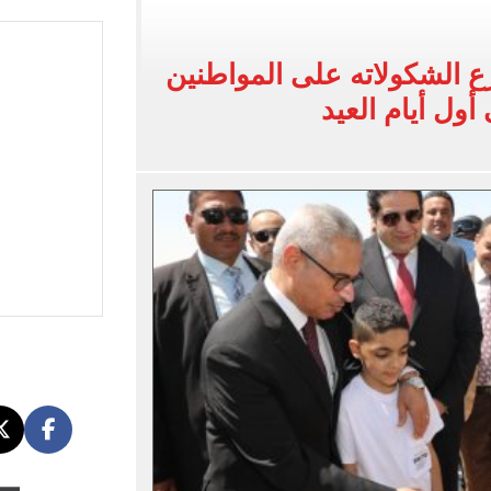
أفريقية نضع زد في مواجهة أساس الجيبوتي
 الشكولاته على المواطنين
لهم.. فيديو
ول أيام العيد
جنسية بـ«كلية تدريب».. BBC تكشف التفاصيل
لطقس ولا موجات حارة حتى الإثنين