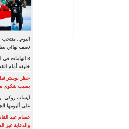
اليوم.. منتخب ن
نصف نهائي بطول
3 اتهامات في ا
خليفة أمام الق
بسبب شكوى من 
آيساب روكى: ري
على ألبومها الج
عصام عبد القاد
والدعاية غير ال