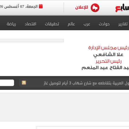
الجمعة، 07 أغسطس 2026
تقارير
حوادث
عرب
عالم
تحقيقات
اقتصاد
رياضة
ية بتقاطعه مع شارع شهاب 3 أيام لتوصيل غاز
عد تصدره قائمة بيلبورد عربية لـ68 أسبوعا
عى الغربى كليا من المنيب للعياط.. اعرف التحويلات
ون اليوم السابع فى حفل تقديمه باستاد طرابزون.. فيديو
سجل هذا الرقم