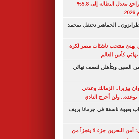
جهاز الإحصاء: تراجع معدل البطالة إلى 5.8%
20
رابزون.. الجماهير تحتفل بمحمد
يهنئ منتخب ناشئات مصر لكرة
نهائي كأس العالم
من الصين ويتأهلن لنصف نهائي
ان بيزيرا.. الزمالك وعدني
بوعده.. ولن أحرج النادي
اب بعبوة ناسفة فى جرمانا بريف
أمن البحرين جزء لا يتجزأ من