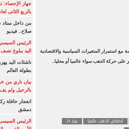
بالربع الثانى لعام 26
من داخل ستاد ط
صلاح.. فيديو
الرئيس السيسي 
اليد ببلوغ نصف 
 مع استمرار المتغيرات السياسية والاقتصادية
 على حركة الذهب سواء عالميا أو محليا..
ناشئات اليد يهز
بطولة العالم
بيان ناري من خو
بالرحيل ولم يف 
انفجار حافلة رك
دمشق
انخفاض الذهب عالميًا
عيار 24
الرئيس السيسى: 