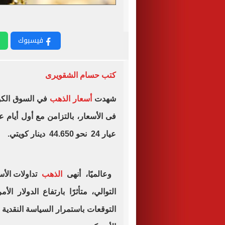
فيسبوك
كتب حسام الشقويرى
شهدت
أسعار الذهب
فى الأسعار، بالتزامن مع أول أيام 
عيار 24 نحو 44.650 دينار كويتي.
وعالميًا، أنهى
الذهب
تداولات ال
التوالي، متأثرًا بارتفاع الدولار 
التوقعات باستمرار السياسة النقدية