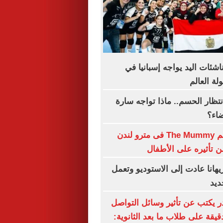
اشئات اليد يواجه إسبانيا في
ة العالم
نتظار الحسم.. ماذا تواجه سارة
ضاء؟
حظر بوستر فيلم The Mummy فى مترو لندن
تأثيره على الأطفال
هانا عادت إلى الاستوديو وتعمل
ديد
ر يكتب عن تأثير وسائل التواصل
دقيقة على طلاب ما بعد الثانوية: