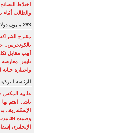
اختلاط النصائح 
والطالب أثناء ت
263 مليون دولار عالميا لفيلم Moana
مقترح الشراكة ا
بالكونجرس.. خط
أبيب مقابل تكا
تايمز: معارضة 
واعتباره خيانة ل
الرئاسة التركية
طابية المكس ح
باشا.. اهتم بها
وضمت 9
الإنجليزى إسقا