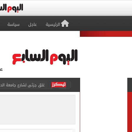
الرئيسية
عاجل
سياسة
غلق جزئى لشارع جامعة الدول العرب
عمرو دياب يدخل موسوعة جينيس ب
إغلاق طريق مصر أسوان الزرا
محمد صلاح يظهر على تليفزي
أسعار الذهب في مصر تتراجع.. وعيار 21 ي