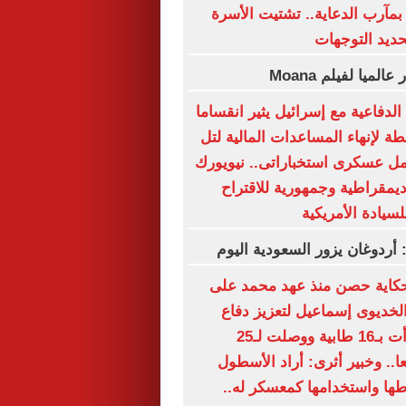
بمآرب الدعاية.. تشتيت الأسرة
حديد التوجهات
لدفاعية مع إسرائيل يثير انقساما
ة لإنهاء المساعدات المالية لتل
مل عسكرى استخباراتى.. نيويورك
ديمقراطية وجمهورية للاقتراح
لسيادة الأمريكية
: أردوغان يزور السعودية اليوم
كاية حصن منذ عهد محمد على
 الخديوى إسماعيل لتعزيز دفاع
الإسكندرية.. بدأت بـ16 طابية ووصلت لـ25
4 مدفعا.. وخبير أثرى: أراد الأسطول
طها واستخدامها كمعسكر له..