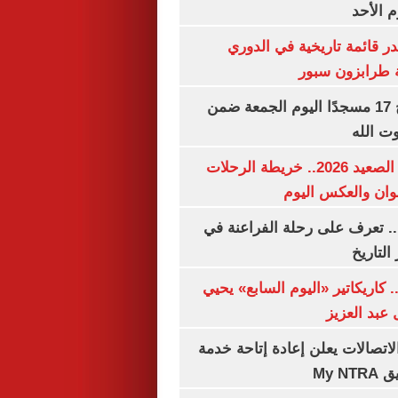
م الأحد
 قائمة تاريخية في الدوري
ة طرابزون سبور
«الأوقاف» تفتتح 17 مسجدًا اليوم الجمعة ضمن
وت الله
مواعيد قطارات الصعيد 2026.. خريطة الرحلات
وان والعكس اليوم
. تعرف على رحلة الفراعنة في
التاريخ
. كاريكاتير «اليوم السابع» يحيي
عبد العزيز
لاتصالات يعلن إعادة إتاحة خدمة
My N