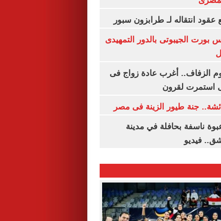
لمصرى
عقود انتقاله لـ طرابزون سبور
س بورت الجيبوتى بالدور التمهيدى
ل
م الزفاف.. أغرب عادة زواج فى
 استمرت لقرون
شة.. جنة طيور الزينة فى مصر
بوة ناسفة بحافلة في مدينة
ق.. فيديو