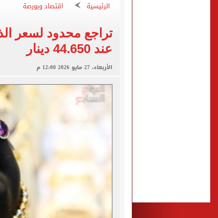
الاستعلامات تفند ادعاءات 
الرئيسية
اقتصاد وبورصة
صفقة محمد صلاح تتصدر عنا
تقارير: سيلتيك الأسكتلندي 
عند 44.650 دينار
محمود حميدة يحتفل بزفاف ا
إخلاء سبيل سائق أوبر وفتاة
الأربعاء، 27 مايو 2026 12:00 م