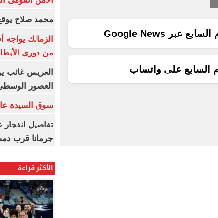
الأمن القومى ا
محمد صلاح يوقع 
ع عبر Google News
الزمالك يواجه أ
من دورى الأبطا
م السابع على واتساب
العريس غائب يو
العصور الوسطى
سوق السيدة عائ
تفاصيل انفجار ع
جرمانا قرب دمش
الأكثر قراءة