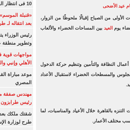
10 فى انتظار الفرعون (فيديو)
يام عيد الأضحى
«قنبلة الموسم»
الأولى من الصباح إقبالًا ملحوظًا من الزوار،
بعد انتقاله لـ ط
ضاء يوم
العيد
بين المساحات الخضراء والألعاب
رئيس الوزراء ي
وتطوير منطقة ع
مواجهات قوية فى
الأهلي وإنبي وال
عمال النظافة والتأمين وتنظيم حركة الدخول
موعد مباراة الق
لجلوس والمسطحات الخضراء لاستقبال الأعداد
المصري
د.
مهندس صفقة مح
رئيس طرابزون 
 التنزه بالقاهرة خلال الأعياد والمناسبات، لما
اسب مختلف الأعمار.
طرح لوزارة الإس