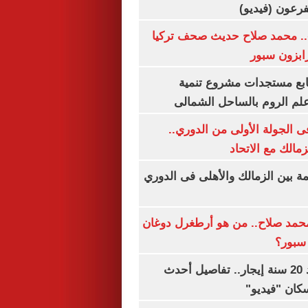
.. محمد صلاح حديث صحف تركيا
رابزون سبور
تابع مستجدات مشروع تنمية
لم الروم بالساحل الشمالى
 الجولة الأولى من الدوري..
زمالك مع الاتحاد
مة بين الزمالك والأهلى فى الدوري
مد صلاح.. من هو أرطغرل دوغان
سبور؟
شقتك ملكك بعد 20 سنة إيجار.. تفاصيل أحدث
كان "فيديو"