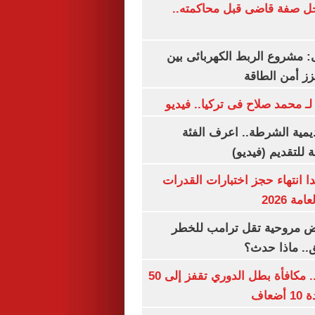
ل صفة قاضى قبل محاكمته..
 مشروع الربط الكهربائى بين
زز أمن الطاقة
لـ محمد صلاح فى تركيا.. فيديو
يمية الشرطة.. اعرف الفئة
 للتقديم (فيديو)
ا انتهاء حجز اختبارات القدرات
ة 2026
 مروحية تقل ترامب للخطر
.. ماذا حدث؟
قبل قرعة اليوم.. مكافأة بطل الدوري تقفز إلى 50
عاف