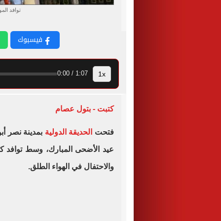
توافد المو
فيسبوك
1x
1:07 / 0:00
كتبت - بتول عصام
فتحت
الحديقة الدولية
بمدينة نصر أبو
عيد الأضحى المبارك، وسط توافد كبي
والاحتفال في الهواء الطلق.