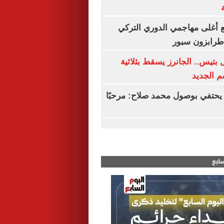
 أغلى مهاجمي الدوري التركي
 طرابزون سبور
بتيس.. الجانرز يسقط بثلاثية
م الجديد
يحتفي بوصول محمد صلاح: مرحبًا
سابع