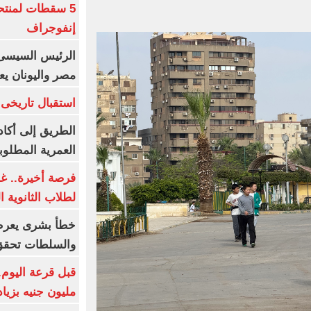
5 سقطات لمنتح
إنفوجراف
الرئيس السيسى:
مصر واليونان يع
استقبال تاريخى 
الطريق إلى أكاد
العمرية المطلوبة
فرصة أخيرة.. غد
لطلاب الثانوية العام
خطأ بشرى يعرض
والسلطات تحقق
مليون جنيه بزيادة 10 أض