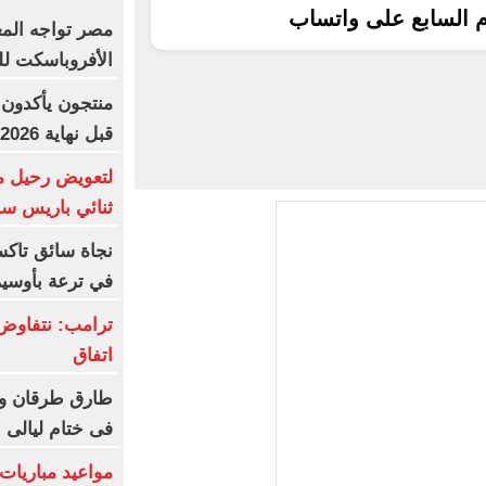
م السابع على واتساب
مصر تواجه الم
الأفروباسكت لل
منتجون يأكدون:
قبل نهاية 2026
لتعويض رحيل م
ثنائي باريس س
نجاة سائق تاك
في ترعة بأوسي
ترامب: نتفاوض
اتفاق
طارق طرقان وأ
فى ختام ليالى ا