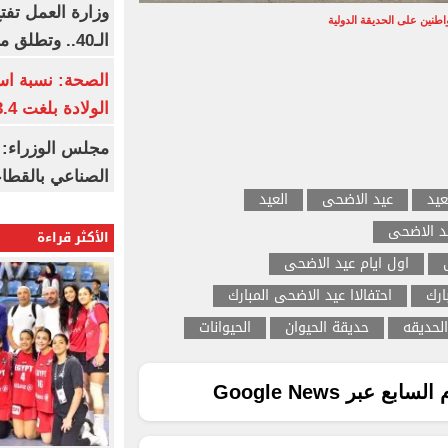
وزارة العمل تف
اطنين على الحديقة الدولية
الـ40.. وتطلق مبادرة دعم الخبرات
الصحة: نسبة اس
الولادة بلغت 63.4% خلال 2026
مجلس الوزراء: 
الصناعي بالقطاع
عيد
عيد الاضحى
العيد
يد الاضحى
الأكثر قراءة
اول ايام عيد الاضحى
ارك
احتفالاا عيد الاضحى المبارك
الحديقه
حديقة الحيوان
الحيوانات
ع عبر Google News