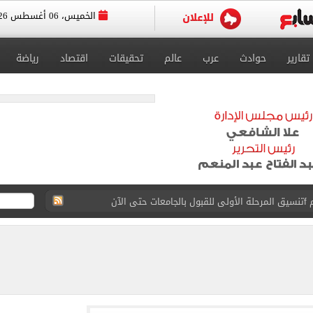
الخميس، 06 أغسطس 2026
تقارير
حوادث
عرب
عالم
تحقيقات
اقتصاد
رياضة
 إلى مثواها الأخير بعد وفاتها ليلة زفافها.. صور
ا حلال أم حرام؟.. أمين الفتوى يجيب «فيديو»
البحرين بمطار العلمين الدولى.. صور