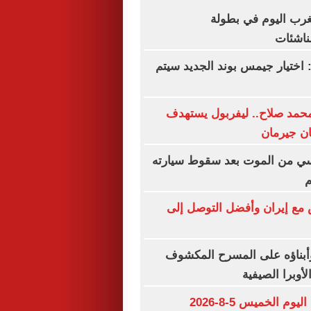
غرب اليوم في بطولة
ناشئات
 اختيار جيمس بوند الجديد سيتم
حمد صلاح.. ليفربول يستهدف
ان جيرمان
سي من الموت بعد سقوط سيارته
م
 مع إيران وأفضل التوصل إلى
بناؤه على المسرح المكشوف
لأوبرا الصيفية
مواعيد مباريات اليوم الخميس 5-8-2026