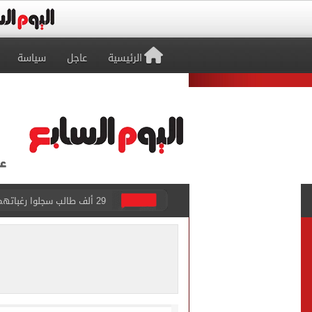
الرئيسية
عاجل
سياسة
حفلات U Arena تنطلق مع الهضبة عمرو دياب ضمن «يلا ساحل 2026» بالعلمين الجديدة
الآلاف يودعون عروس الشرقية
هل التربح من السوشيال ميدي
«يلا ساحل 2026» يقدم نموذجا جديدا للتسويق السياحى عبر المحتوى التفاعلى
الرئيس السيسى يستقبل ملك 