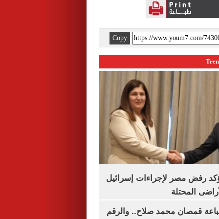
Copy
يؤكد رفض مصر لإجراءات إسرائيل
لأراضى المحتلة
باعة قمصان محمد صلاح.. والرقم