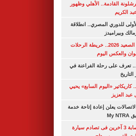
شلونة القادمة.. الأهلي وظهور
بد الكريم
لأولى للدوري المصري.. انطلاقة
مالك وبيراميدز
مواعيد قطارات الصعيد 2026.. خريطة الرحلات
وان والعكس اليوم
. تعرف على رحلة الفراعنة في
التاريخ
. كاريكاتير «اليوم السابع» يحيي
عبد العزيز
لاتصالات يعلن إعادة إتاحة خدمة
My N
مصرع سيدة وإصابة 3 آخرين فى تصادم سيارة