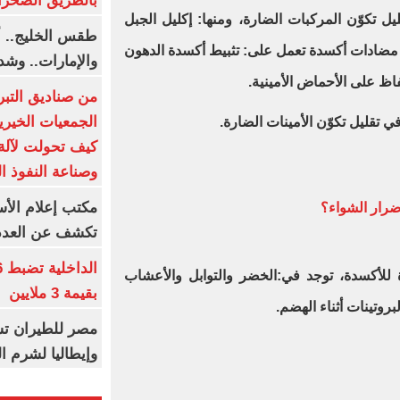
بالطريق الصحرا
ليل تكوّن المركبات الضارة، ومنها: إكليل الجبل
طقس الخليج.. أ
مضادات أكسدة تعمل على: تثبيط أكسدة الدهون
والإمارات.. وشد
اظ على الأحماض الأمينية.
من صناديق التبر
الجمعيات الخيرية
ي تقليل تكوّن الأمينات الضارة.
كيف تحولت لآلة 
وصناعة النفوذ ا
مكتب إعلام الأس
أضرار الشواء؟
تكشف عن العدد 
 للأكسدة، توجد في:الخضر والتوابل والأعشاب
بقيمة 3 ملايين
روتينات أثناء الهضم.
مصر للطيران تس
وإيطاليا لشرم ا