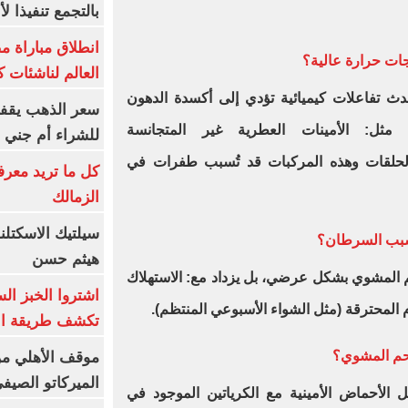
بالتجمع تنفيذا ل
انطلاق مباراة م
جات حرارة عالية؟
العالم لناشئات ك
حدث تفاعلات كيميائية تؤدي إلى أكسدة الدهون
سعر الذهب يقفز
مثل: الأمينات العطرية غير المتجانسة
للشراء أم جني ا
 الحلقات وهذه المركبات قد تُسبب طفرات في
كل ما تريد معرف
الزمالك
سيلتيك الاسكتل
يسبب السرطان؟
هيثم حسن
م المشوي بشكل عرضي، بل يزداد مع: الاستهلاك
اشتروا الخبز ال
المحترقة (مثل الشواء الأسبوعي المنتظم).
تكشف طريقة الإ
لحم المشوي؟
موقف الأهلي من
الميركاتو الصيف
عل الأحماض الأمينية مع الكرياتين الموجود في