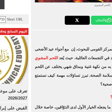
اللحم المشوى
Short URL
واتساب
اليوم السابع Trending
المركز القومى للبحوث، إن مع أجواء عيد الأضحى
 في التجمعات العائلية، حيث يُعد
اللحم المشوي
ميز به من نكهة غنية ومذاق شهي يختلف عن اللحم
سلامة الصحة، تبرز تساؤلات مهمة كيف نستمتع
 صحية؟
تعرف على موعد 
؟
2026/2027
ا، ما يجعله الخيار الأول لدى الذوّاقين، خاصة خلال
القبض على إبرا