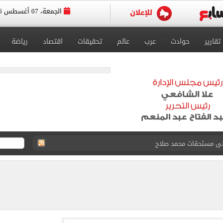
الجمعة، 07 أغسطس 2026
تقارير
حوادث
عرب
عالم
تحقيقات
اقتصاد
رياضة
على مستحقات محمد صلاح
ى نصف نهائى بطولة العالم
 رأسية وائل جمعة فى مران الأهلي تستحضر أمجاد الصخرة
ى معسكر إسبانيا.. جلسة عموتة وفقرة بدنية.. صور
 فى نصف نهائي بطولة العالم لناشئات كرة اليد