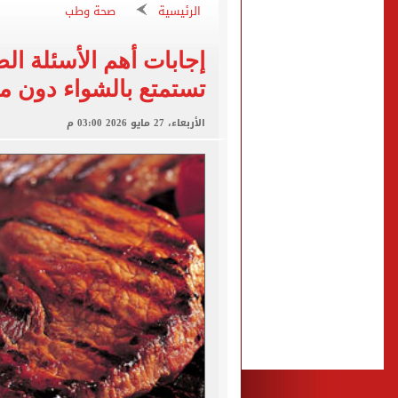
الزمالك يبلغ 4 لاعبين بعدم التواجد مع الفريق الأول بالموسم الجديد
الرئيسية
صحة وطب
الكشف عن قصر محمد صلاح ا
إجابات أهم الأسئلة ا
الاتحاد التركي يمنح طرابز
تستمتع بالشواء دون 
برشلونة يطرح تذاكر مواجه
الأربعاء، 27 مايو 2026 03:00 م