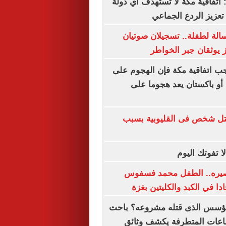
: اتفاقية مكة لا تستهدف أي دولة
عزيز الردع الجماعي
لة لطفلة.. تسجيلان صوتيان
ز يوثقان جبر الخواطر
ب اتفاقية مكة فإن الهجوم على
 أو باكستان يعد هجوما على
تل شخص فى القليوبية بسبب
مصيره.. الطفل محمد فسفوس
ا في الكبد والكليتين بغزة
المؤسس الذى قتله مشروعه؟ باحث
عات المتطرفة يكشف وثائق