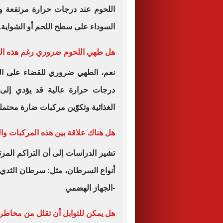
اللحوم عند درجات حرارة مرتفعة و
السوداء على سطح اللحم أو الشواية.
هل طهي اللحوم ضروري رغم هذه ال
نعم، الطهي ضروري للقضاء على ال
درجات حرارة عالية قد يؤدي إلى 
الغذائية وتكوّين مركبات ضارة محتمل
هل هناك علاقة بين هذه المركبات و
تشير الدراسات إلى أن التراكم المرت
أنواع السرطان، مثل: سرطان الثدي -ا
-الجهاز الهضمي
هل يمكن للتوابل أن تقلل من مخاطر