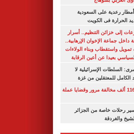
وى الغربي بسوهاج
مطار رعدية على السعودية
يد الحرارة فى الكويت
عات إلى خزائن التنظيم.. أسرار
 داخل جماعة الإخوان الإرهابية..
تمويل واستقطاب وبناء الولاءات
لسياسي بعيدا عن أعين الرقابة
رى: السلطات الإسرائيلية لا
الكامل للمعتقلين من غزة
الداخلية تضبط 116 ألف مخالفة مرور وقضايا عملة
ير رحلات خاصة من الجزائر
لشيخ والغردقة