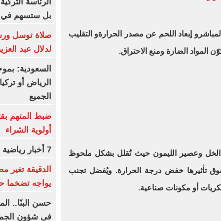
الرئاسة التركية
بل ستسهم في ت
لمباشرو إبعاد اللحم عن مصدر الحرارةو التقليب
صلاة توسل ورسا
لدلال عبد العزي
ن المواد الضارة ومنع الاحتراق.
السعودية: بموج
الرياض أو تركيا
الجميع
ضبط المتهم بق
أولوية الشراء
7 أخبار رياضية لا تفوتك اليوم
:الخل وعصير الليمون حيث تُقلل بشكل ملحوظ
الدقيقة تغير 
فوق تأثيرها خفض درجة الحرارة. ويُفضل تجنب
يواجه تضخما حاد
سكريات أو مكونات صناعية.
حسن البنّا.. 
فى شؤون الجما