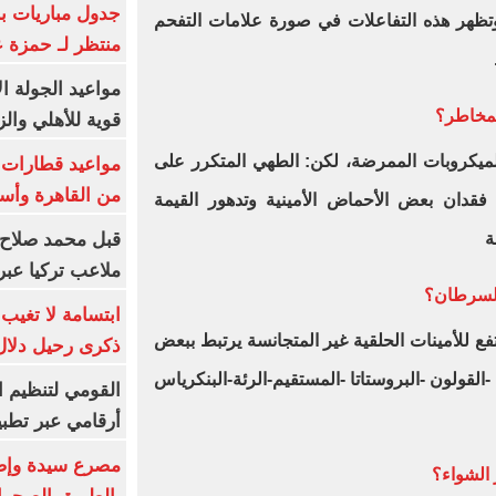
جدول مباريات بر
تظهر هذه التفاعلات في صورة علامات التفحم
منتظر لـ حمزة ع
مواعيد الجولة ا
مخاطر؟
قوية للأهلي والز
ميكروبات الممرضة، لكن: الطهي المتكرر على
من القاهرة وأس
فقدان بعض الأحماض الأمينية وتدهور القيمة
قبل محمد صلاح.
ة
ملاعب تركيا عبر 
السرطان؟
ابتسامة لا تغيب.
فع للأمينات الحلقية غير المتجانسة يرتبط ببعض
ذكرى رحيل دلال 
لقولون -البروستاتا -المستقيم-الرئة-البنكرياس
القومي لتنظيم ا
أرقامي عبر تطبيق TRA
 الشواء؟