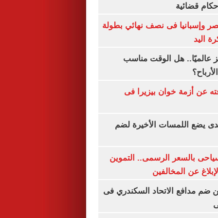
أحكام قضائية
صر وإسبانيا فى نصف نهائي بطولة
رة اليد
 عالميًا.. هل الوقت مناسب
لأرباح؟
ته عن أزمة خوان بيزيرا فى
ندى يضع اللمسات الأخيرة لضم
سياحى بالسعر الرسمى.. التموين
بلاغ عن المخالفين
 ضم مدافع الاتحاد السكندري فى
ى