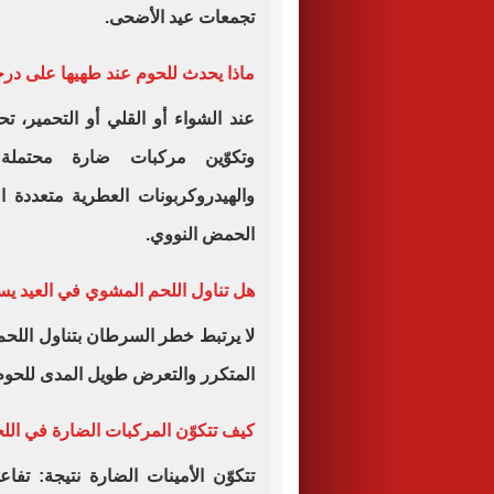
تجمعات عيد الأضحى.
ماذا يحدث للحوم عند طهيها على در
عند الشواء أو القلي أو التحمير، ت
وتكوّين مركبات ضارة محتملة 
والهيدروكربونات العطرية متعددة
الحمض النووي.
هل تناول اللحم المشوي في العيد 
لا يرتبط خطر السرطان بتناول اللح
المتكرر والتعرض طويل المدى للحوم 
كيف تتكوّن المركبات الضارة في ال
تتكوّن الأمينات الضارة نتيجة: تفا