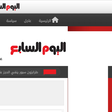
الرئيسية
عاجل
سياسة
طرابزون سبور ينفي الحجز 
منتخب ناشئات كرة اليد يخسر أمام إسبانيا 27 - 26 ف
قفزة أعادت الزمن الجميل..
الأهلي ينهي مرانه الأول ف
انطلاق مباراة مصر وإسبانيا