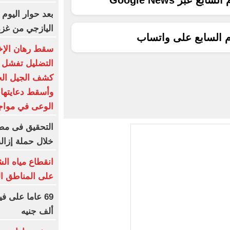
ع عبر Google News
بعد حوار اليوم 
اليازجي من غزة
م السابع على واتساب
سقط رهان الإخ
كشف الجيل الجد
وأسقط دعايتها ا
الوعى في مواج
التحقيق فى مصر
خلال حملة إزالة
انقطاع مياه ال
على المناطق الم
ألف جنيه