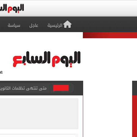
الرئيسية
عاجل
سياسة
متى تنتهى تظلمات الثانوية العامة 2026.. والفترة المتبقية
بيزيرا يتمسك بالرحيل عن ال
هل تريد محمد صلاح؟.. القصة
توقعات تنسيق شبه نهائية.. 
مكتب التنسيق: إتاحة تعديل