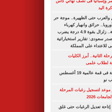
صر وإسبانيا فى نصف نهائي كأس
رة اليد
لم والعرب حتى الظهيرة.. موجة حر
وبا.. حرائق وانهيار كهرباء
وتحذيرات صحية.. زلزال بقوة 4.9 درجة يضرب
صدر سعودى: تقارير استخباراتية
ى للاعتداء على المملكة
لة الثانية.. أبرز الكليات
حة لطلاب علمى
الأهلي وبرشلونة فى قمة عالمية 19 أغسطس
 نو
موعد لتسجيل رغبات المرحلة
امعات 2026
إتاحة تعديل الرغبات حتى غلق