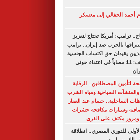
م أحمد الجفالي إلى معسكر
اح.. ترامب: أمريكا تحتاج لتعزيز
تنزافها بالحرب ضد إيران.. ترامب
يذيين يقيدان حق اكتساب الجنسية
بالولادة.. التحالف: 11 مصاباً في اعتداء حوثى
ان
ة لتأمين المصطافين.. الرقابة
المنشآت السياحية ومياه الشرب
ظات الساحلية.. حسام عبد الغفار
افية وسيارات مكافحة حشرات
 ومرور مكثف على القرى
لأولى للدوري المصري.. انطلاقة
زمالك وبيراميدز