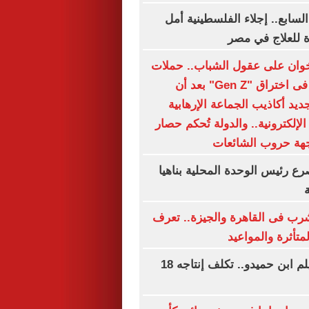
السابع.. إجلاء الفلسطينية أمل
 للعلاج في مصر
وان على عقول الشباب.. حملات
التضليل تفشل فى اختراق "Gen Z" بعد أن
يد أكاذيب الجماعة الإرهابية
لإلكترونية.. والدولة تُحكم حصار
هة حروب الشائعات
ع رئيس الوحدة المحلية بناهيا
شرب فى القاهرة والجيزة.. تعرف
تأثرة والمواعيد
69 عاما على فيلم ابن حميدو.. تكلف إنتاجه 18