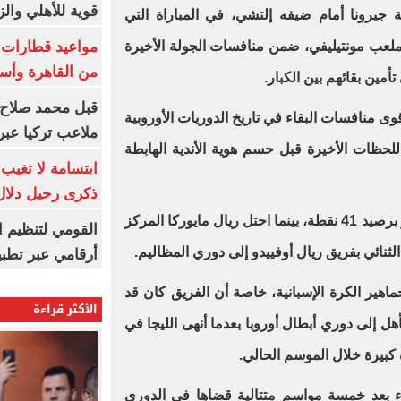
قوية للأهلي والز
دل الإيجابي 1-1 مواجهة جيرونا أمام ضيفه إلتشي، في المباراة التي
عب مونتيليفي، ضمن منافسات الجولة الأخيرة
من القاهرة وأس
مين بقائهم بين الكبار.
قبل محمد صلاح.
ى منافسات البقاء في تاريخ الدوريات الأوروبية
ملاعب تركيا عبر 
لحظات الأخيرة قبل حسم هوية الأندية الهابطة
ابتسامة لا تغيب.
ذكرى رحيل دلال 
وجاء جيرونا في المركز التاسع عشر برصيد 41 نقطة، بينما احتل ريال مايوركا المركز
القومي لتنظيم ا
أرقامي عبر تطبيق TRA
هير الكرة الإسبانية، خاصة أن الفريق كان قد
الأكثر قراءة
أهل إلى دوري أبطال أوروبا بعدما أنهى الليجا في
 كبيرة خلال الموسم الحالي.
اء بعد خمسة مواسم متتالية قضاها في الدوري