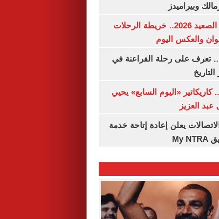
مالك وبيراميدز
مواعيد قطارات الصعيد 2026.. خريطة الرحلات
وان والعكس اليوم
. تعرف على رحلة الفراعنة في
التاريخ
. كاريكاتير «اليوم السابع» يحيي
عبد العزيز
لاتصالات يعلن إعادة إتاحة خدمة
My N