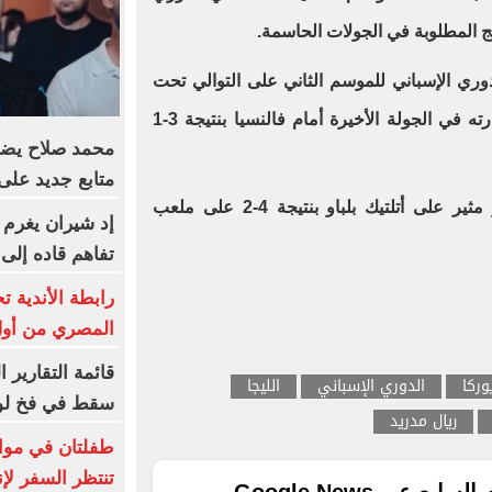
ئج المطلوبة في الجولات الحاسمة.
وري الإسباني للموسم الثاني على التوالي تحت
قيادة الألماني هانز فليك، رغم خسارته في الجولة الأخيرة أمام فالنسيا بنتيجة 3-1
متابع جديد على في
كما أنهى ريال مدريد موسمه بفوز مثير على أتلتيك بلباو بنتيجة 4-2 على ملعب
إد شيران يغرم 
تفاهم قاده إلى
رابطة الأندية 
المصري من أول 
قائمة التقارير 
وركا
الدوري الإسباني
الليجا
سقط في فخ لو
ريال مدريد
طفلتان في مواج
تنتظر السفر لإن