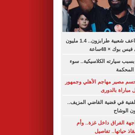
محمد صلاح يضاعف شعبية طرابزون.. 1.4 مليون
س بوك × 48ساعة
بسبب سيارته الكلاسيكية.. سوء
 المحكمة
تحسم مصير مهاجم الأهلي وجمهور
مباراة بالدورى
الفنية في قضية القاضي المزيف..
ن الوشاح
هة الفراق داخل غزة.. وأم
قاذ حياتها.. تفاصيل