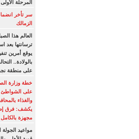
المرحلة الأولى
سر تأخر انضما
الزمالك
العالم هذا الصب
ترسانتها بعد اس
يوقع أمرين تنف
على منطقة نجر
خطة وزارة الصح
على الشواطئ و
والغذاء بالمحاف
يكشف: فرق إض
مجهزة بالكامل
مواعيد الجولة ا
قوية للأهلي وال