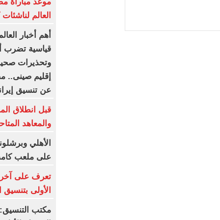
موعد مباراة م
العالم لناشئات ك
أهم أخبار العا
قياسية تضرب أور
إقليم صينى.. م
عن تنسيق إيران
قبل انطلاق المرح
والمعاهد المتا
على ملعب كامب
تعرف على آخر 
الأولى بتنسيق الج
مكتب التنسيق: 