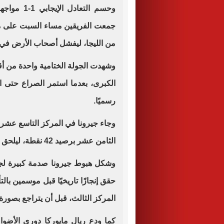
وحسم التعا
جمعت الفريقين مساء السبت على مل
من الليجا، ليفشل أصحاب الأرض في تأ
وشهدت الجولة الختامية واحدة من أقو
الكبرى، بعدما استمر الصراع حتى ال
رسميًا.
الثامن عشر برصيد 42 نقطة، ليلحق الثنائي بفريق ريال أوفييدو إلى دوري المظاليم.
وشكل هبوط جيرونا صدمة كبيرة لجما
حقق إنجازًا تاريخيًا قبل موسمين بالت
المركز الثالث، قبل أن يتراجع بصورة
كما ودع ريال مايوركا دوري الأضو