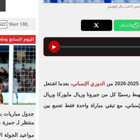
سن لاعب ريال أوفييدو
Short URL
واتساب
اليوم السابع Trending
▶
الدوري الإسباني
، بعدما اشتعل
يهبط رسميًا كل من جيرونا وريال مايوركا وريال
لإسباني، مع تبقي مباراة واحدة فقط تجمع بين
جدول مباريات بر
منتظر لـ حمزة ع
مواعيد الجولة ا