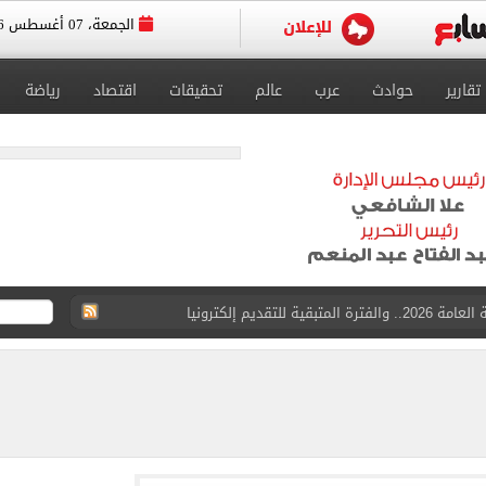
الجمعة، 07 أغسطس 2026
تقارير
حوادث
عرب
عالم
تحقيقات
اقتصاد
رياضة
 للتقديم إلكترونيا
زمالك ويدرس خيارات جديدة رغم رفض النادي بيعه
 الكاملة لانتقال الملك المصري إلى طرابزون سبور
القبول بكليات سياسة واقتصاد لن يقل عن 89%
 الرغبات حتى غلق المرحلة الأولى