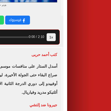
هيثم ح
فيسبوك
1x
2:10 / 0:00
كتب أحمد حربى
أسدل الستار على منافسات موسم 2025-2026 من
صراع البقاء حتى الجولة الأخيرة، ل
أوفييدو إلى دوري الدرجة الثانية ا
أتلتيكو مدريد وفياريال.
جيرونا ضد إلتشي