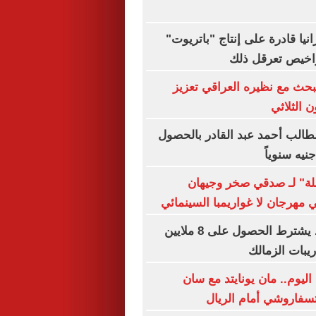
نيا قادرة على إنتاج "باتريوت"
تراخيص تعرقل ذلك
يبحث مع نظيره العراقي تعزيز
ن الثلاثي
طالب أحمد عبد القادر بالحصول
ة" لـ صدقي صخر وجيهان
هرجان لا غواريمبا السينمائي
عبد الله السعيد يشترط الحصول على 8 ملايين
ريبات الزمالك
اليوم.. مان يونايتد مع سان
تسفاروشي أمام الريال