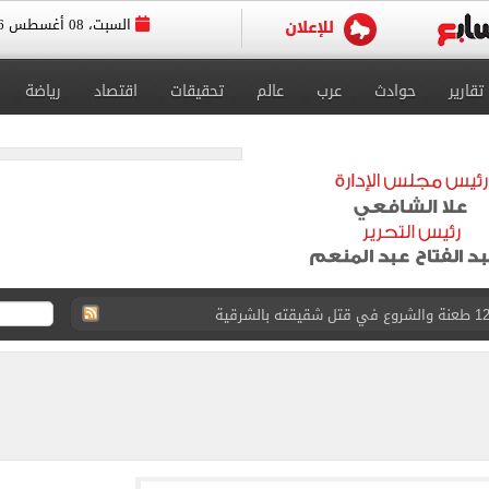
السبت، 08 أغسطس 2026
تقارير
حوادث
عرب
عالم
تحقيقات
اقتصاد
رياضة
لمنتخب جنوب أفريقيا
لة غامضة من عبد الله السعيد بعد غيابه عن الزمالك
ل للجهاز الفني لفريق الكرة بقيادة معتمد جمال
 الأخيرة على صفقة جوردان مينديز