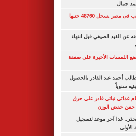
تمد جمال
سعر الجنيه الذهب فى مصر يسجل 48760 جنيها
ته عن القيد الصيفي قبل انتهاء
يضع اللمسات الأخيرة على صفقة
الب أحمد عبد القادر بالحصول
ام غذائى نباتى قادر على حرق
ن حقن خفض الوزن
حذر.. غدا آخر موعد لتسجيل
 الأولى