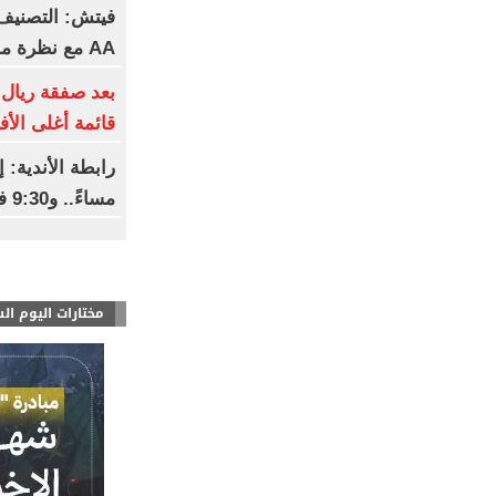
فيتش: التصنيف 
AA مع نظرة مستقبلية مستقرة
بعد صفقة ريال 
قائمة أغلى الأف
مساءً.. و9:30 فى رمضان
مختارات اليوم ال