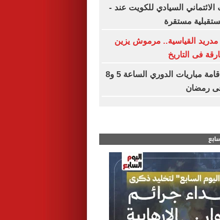
الائتماني السيادي للكويت عند -
مدريد القياسية.. مرموش يزين
ارقة فى التاريخ
رابطة الأندية: إقامة مباريات الدوري الساعة 5 و8
سابع