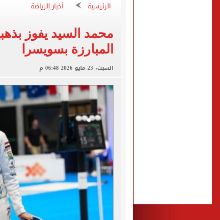
عبد الله السعيد يواصل الغي
الرئيسية
أخبار الرياضة
برنامج غذائى خاص للاعبى ا
محمد السيد يفوز بذهب
شيكو بانزا يخطر الزمالك بالعودة 
المبارزة بسويسرا
رسميا.. اتحاد الكرة يعلن استض
براءة المتهم بقتل والدته بـ12 طعنة والشروع في قتل شقيقته بالشرقية
السبت، 23 مايو 2026 06:48 م