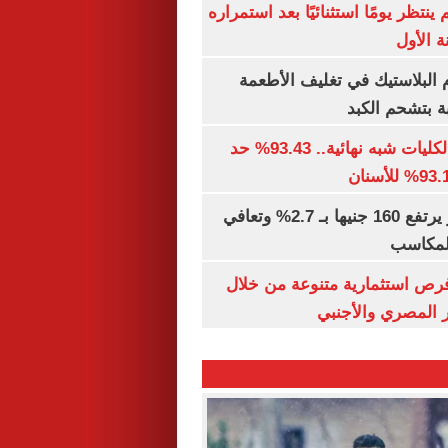
ينتظر يومًا استثنائيًا بعد استمراره
 الأول
البلاستيك في تغليف الأطعمة
ة بتشحم الكبد
توقعات تنسيق الكليات شبه نهائية.. 93.43% حد
الذهب في مصر يرتفع 160 جنيها بـ 2.7% وتعافي
المكاسب
رص استثمارية متنوعة من خلال
 المصري والأجنبي