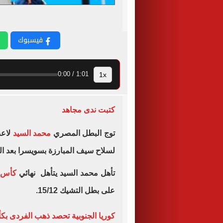
فيسبوك
1x
1:01 / 0:00
كتبت ندى مجاهد
توج البطل المصري
محمد السيد
لاع
لسلاح سيف المبارزة بسويسرا بعد الفوز على بطل
تأهل محمد السيد يتأهل نهائي
كأس ا
على بطل التشيك 15/12.
كوريا الجنوبية تحصد ذهب الفردى بك