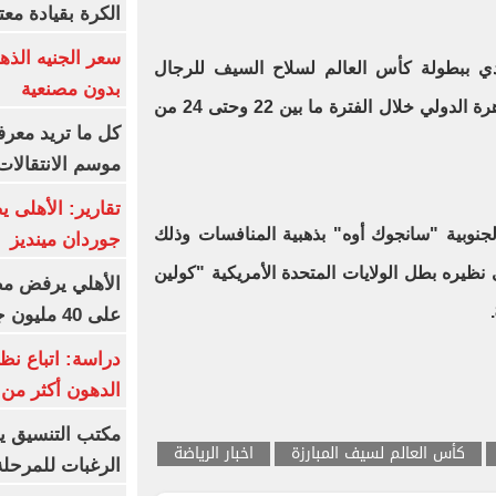
الكرة بقيادة مع
دي ببطولة كأس العالم لسلاح السيف للرجال
بدون مصنعية
المقامة في مجمع صالات ستاد القاهرة الدولي خلال الفترة ما بين 22 وحتى 24 من
كل ما تريد معرف
موسم الانتقالات
تقارير: الأهلى 
جنوبية "سانجوك أوه" بذهبية المنافسات وذلك
جوردان مينديز
 نظيره بطل الولايات المتحدة الأمريكية "كولين
الأهلي يرفض مط
على 40 مليون جنيه سنوياً
دراسة: اتباع نظ
الدهون أكثر م
مكتب التنسيق ي
كأس العالم لسيف المبارزة
اخبار الرياضة
الرغبات للمرحلة