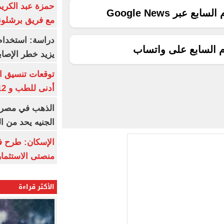
حمزة عبد الكريم 
ع عبر Google News
مع فريق برشلونة
دراسة: استخدام 
م السابع على واتساب
يزيد خطر الإصاب
أدنى للطب و 93.12% للأسنان
الجنيه يحد من 
الإسكان: طرح ف
منصتى الاستثمار
الأكثر قراءة