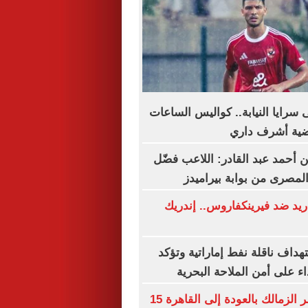
 سرايا النيابة.. كواليس الساعات
ضية أشرف داري
أحمد عبد القادر: اللاعب فضّل
المصرى من بوابة بيراميدز
يد ضد فيرينكفاروس.. إندريك
تهداف ناقلة نفط إماراتية وتؤكد
ء على أمن الملاحة البحرية
شيكو بانزا يخطر الزمالك بالعودة إلى القاهرة 15