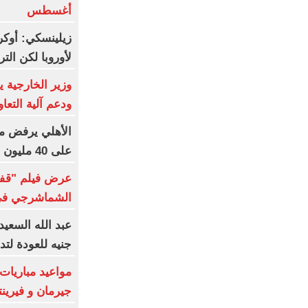
أغسطس
زيلينسكي: أوكرا
لأوروبا لكن ال
وزير الخارجية 
ودعم آلية التعاو
الأهلي يرفض م
على 40 مليون جنيه سنوياً
عرض فيلم "قفل
الشماشرجي في م
جنيه للعودة لتد
مواعيد مباريات 
جيرمان و فيرين