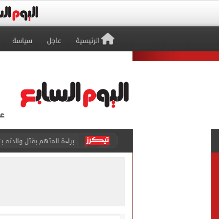
الرئيسية
عاجل
سياسة
بيتسو موسيماني مديرا فنيا 
كل شيء يبدأ من العقل.. رسا
طرابزون سبور يعلن بيع 18 ألف تذكرة موسمية بعد التعاقد مع محمد صلاح
الزمالك يعلن التشكيل الكام
تقارير: الأهلى يضع اللمسات