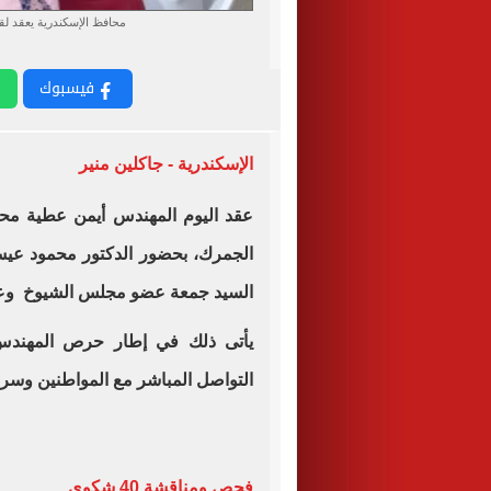
محافظ الإسكندرية يعقد لقاء 
فيسبوك
الإسكندرية - جاكلين منير
عقد اليوم المهندس أيمن عطية م
الجمرك، بحضور الدكتور محمود عيسى
السيد جمعة عضو مجلس الشيوخ وعدد 
يأتى ذلك في إطار حرص المهند
التواصل المباشر مع المواطنين وسرع
فحص ومناقشة 40 شكوى