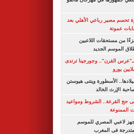
ة تحسم مصير رباعي الأهلي بعد
بات عموتة
زءًا من مستحقات اللاعبين
لاق الموسم الجديد
بـ"عرس القرن".. وجورجينا ترتدى
رى الـ63 لميلادها.. الأسطورة ويتنى هيوستن
حبة الإرث الخالد
فى حج القرعة.. الشروط ومواعيد
ت الممنوعة
جهز لاعبي المصري للموسم
متدرجة فى المغرب