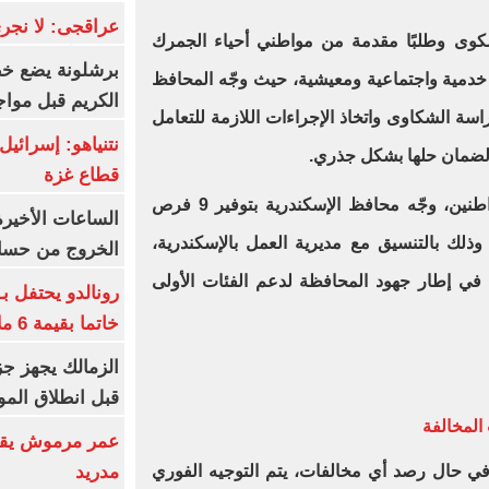
عراقجى: لا نجرى
 اللقاء فحص ومناقشة 40 شكوى وطلبًا مقدمة من مواطني أحياء الجمرك
برشلونة يضع خط
دمية واجتماعية ومعيشية، حيث وجّه المحافظ
الكريم قبل مواج
اسة الشكاوى واتخاذ الإجراءات اللازمة للتعامل
 لضمان حلها بشكل جذري.
قطاع غزة
وفي استجابة مباشرة لطلبات المواطنين، وجّه محافظ الإسكندرية بتوفير 9 فرص
الساعات الأخير
ذلك بالتنسيق مع مديرية العمل بالإسكندرية،
الخروج من حسا
، في إطار جهود المحافظة لدعم الفئات الأولى
رونالدو يحتفل ب
خاتما بقيمة 6 ملايين يورو
الزمالك يجهز جز
قبل انطلاق المو
المخالفة
عمر مرموش يقود
مدريد
 في حال رصد أي مخالفات، يتم التوجيه الفوري