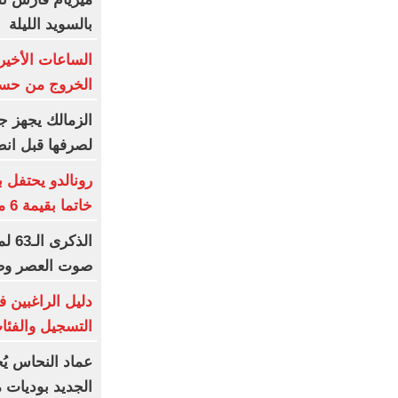
بالسويد الليلة
الساعات الأخير
الخروج من حسا
الزمالك يجهز ج
لصرفها قبل انط
رونالدو يحتفل 
خاتما بقيمة 6 ملايين يورو
الذك
صوت العصر وصا
دليل الراغبين 
التسجيل والفئا
عماد النحاس يُ
الجديد بوديات 