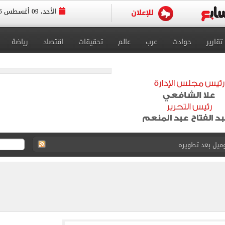
الأحد، 09 أغسطس 2026
تقارير
حوادث
عرب
عالم
تحقيقات
اقتصاد
رياضة
وميل بعد تطويره
بزون.. عروض وحملات تجارية لدعم النادي (فيديو)
الأول من مباراة برونزية العالم
عزيمة التابع لصندوق مكافحة وعلاج الإدمان بمطروح