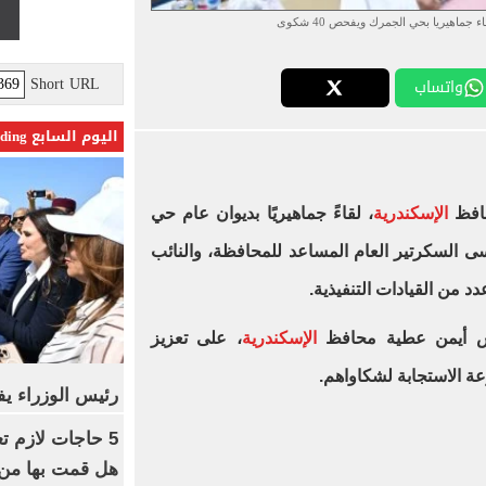
جماهيريا بحي الجمرك ويفحص 40 شكوى
Short URL
واتساب
اليوم السابع Trending
حافظ
الإسكندرية
، لقاءً جماهيريًا بديوان عام حي
 السكرتير العام المساعد للمحافظة، والنائب
من القيادات التنفيذية.
س أيمن عطية محافظ
الإسكندرية
، على تعزيز
ة الاستجابة لشكاواهم.
رئيس الوزراء يف
5 حاجات لازم ت
هل قمت بها من