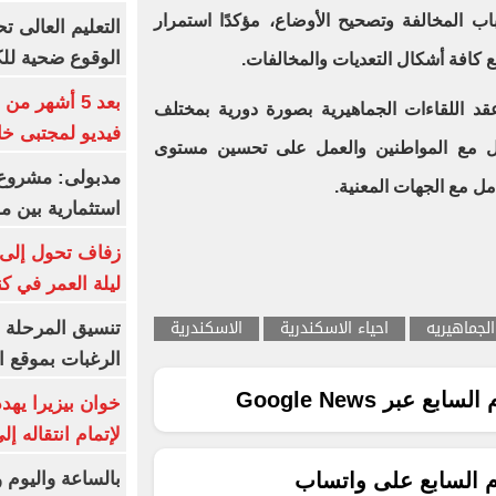
اب المخالفة وتصحيح الأوضاع، مؤكدًا استمرار
الوقوع ضحية للك
ع كافة أشكال التعديات والمخالفات.
بعد 5 أشهر م
قد اللقاءات الجماهيرية بصورة دورية بمختلف
فيديو لمجتبى خا
اصل مع المواطنين والعمل على تحسين مستوى
مدبولى: مشروع 
مل مع الجهات المعنية.
استثمارية بين م
زفاف تحول إلى 
ليلة العمر في ك
الجماهيريه
احياء الاسكندرية
الاسكندرية
تنسيق المرحلة ا
الرغبات بموقع ا
ع عبر Google News
خوان بيزيرا يهدد
لإتمام انتقاله إ
بالساعة واليوم و
م السابع على واتساب