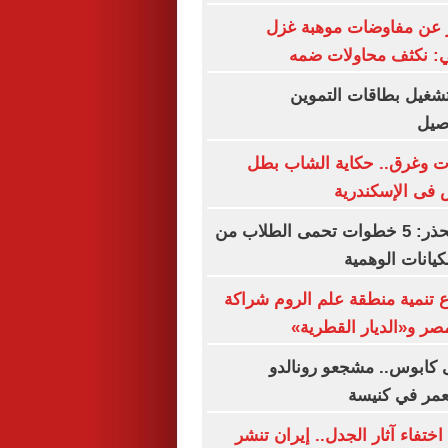
 عن مفاوضات موهبة غزل
لي: نكثف محاولات ضمه
تشغيل بطاقات التموين
اصيل
 الموت وغرق.. حكاية الشاب بطل
فى الإسكندرية
التعليم العالى تحذر: 5 خطوات تحمى الطلاب من
كيانات الوهمية
 تنمية منطقة علم الروم شراكة
مصر و«الديار القطرية»
 كابوس.. مشجعو رونالدو
عمر في كنيسة
من اختفاء آثار الجدل.. إيران تنشر