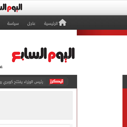
الرئيسية
عاجل
سياسة
رئيس الوزراء يفتتح كوبري ر
محمد صلاح يشعل اقتصاد طرا
منتخب ناشئات كرة اليد يتأخر أمام الدنمارك 12-11 بالشوط 
92 ألف و800 طالب يسجلون الرغبات فى تنسيق المرحلة الأولى للقبول بالجامعات
رئيس الوزراء يتفقد مركز ال