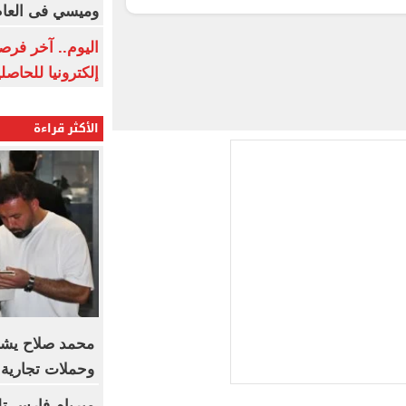
وميسي فى العا
اليوم.. آخر فرص
إلكترونيا للحاصل
الأكثر قراءة
محمد صلاح يشع
وحملات تجارية ل
ميريام فارس ت