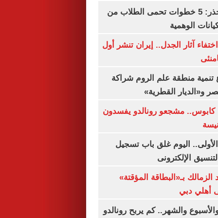
التعليم العالى تحذر: 5 خطوات تحمى الطلاب من
يانات الوهمية
ن اختفاء آثار الجدل.. إيران تنشر أول
منئى
تنمية منطقة علم الروم شراكة
صر و«الديار القطرية»
كابوس.. مشجعو رونالدو يفسدون
نيسة
لأولى.. اليوم غلق باب تسجيل
لتنسيق الإلكترونى
 الزمالك بـ«البطاقة المؤقتة»
لى أهلي دبي
الأسبوع والشهر.. كم يربح رونالدو