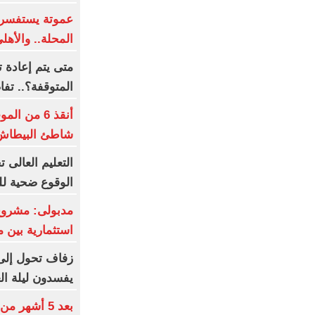
عموتة يستفسر
المحلة.. والأه
متى يتم إعادة 
المتوقفة؟.. تف
أنقذ 6 من
شاطئ البيطاش 
الوقوع ضحية لل
مدبولى: مشروع
استثمارية بين 
زفاف تحول إلى
يفسدون ليلة ال
بعد 5 أشهر 