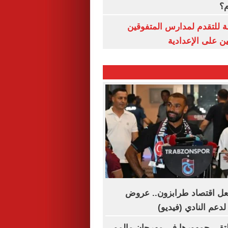
م؟
ة للتقدم لمدارس المتفوقين
ين على الإعدادية
ل اقتصاد طرابزون.. عروض
دعم النادي (فيديو)
لتقي جمهورها في مهرجان مالمو