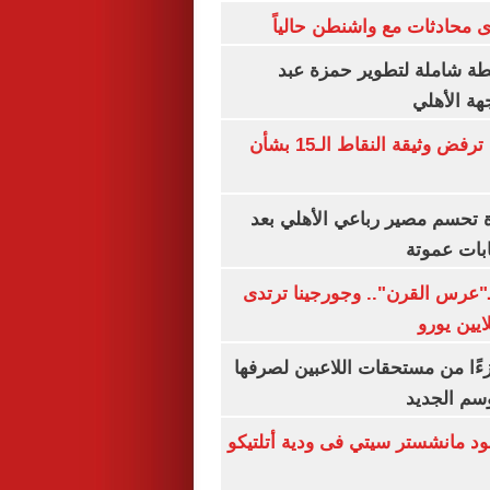
 محادثات مع واشنطن حالياً
ة شاملة لتطوير حمزة عبد
هة الأهلي
نتنياهو: إسرائيل ترفض وثيقة النقاط الـ15 بشأن
ة تحسم مصير رباعي الأهلي بعد
بات عموتة
ـ"عرس القرن".. وجورجينا ترتدى
ءًا من مستحقات اللاعبين لصرفها
سم الجديد
 مانشستر سيتي فى ودية أتلتيكو