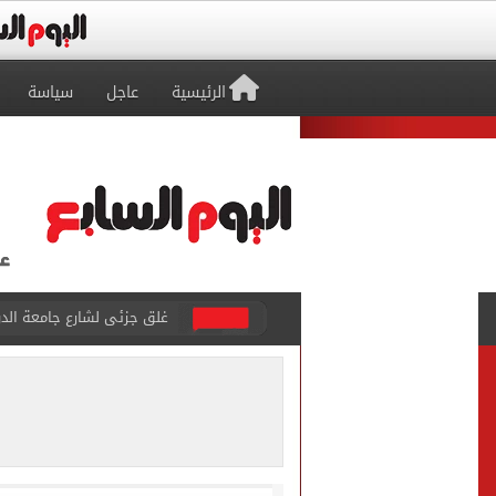
الرئيسية
عاجل
سياسة
عمرو دياب يدخل موسوعة جينيس ب
إغلاق طريق مصر أسوان الزرا
محمد صلاح يظهر على تليفزي
أسعار الذهب في مصر تتراجع.. وعيار 21 ي
الاستعلامات تفند ادعاءات 