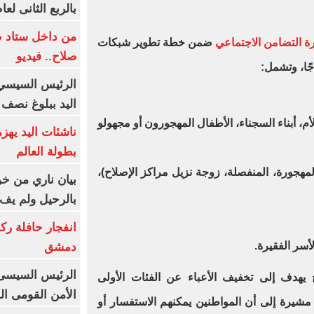
بالربع الثانى لعام 26
من داخل ستاد ط
ة التضامن الاجتماعي
ضمن خطة تطوير شبكات
صلاح.. فيديو
جًا، وتشمل:
الرئيس السيسي 
اليد ببلوغ نصف 
لأم، أبناء السجناء، الأطفال المهجورون أو مجهولو
ناشئات اليد يهز
بطولة العالم
 المهجورة، المنفصلة، زوجة نزيل مراكز الإصلاح)،
بيان ناري من خو
بالرحيل ولم يف 
انفجار حافلة رك
أسر الفقيرة.
دمشق
الرئيس السيسى: 
 يهدف إلى تخفيف الأعباء عن الفئات الأولى
الأمن القومى ا
 مشيرة إلى أن المواطنين يمكنهم الاستفسار أو