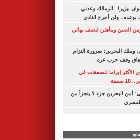
ان بيزيرا.. الزمالك وعدني
 بوعده.. ولن أحرج النادي
زمن الصين ويتأهلن لنصف نهائي
وملك البحرين: ضرورة التزام
اتفاق وقف حرب غزة
ي الأكثر إبراما للصفقات في
 صفقة
 أمن البحرين جزء لا يتجزأ من
المصرى
سابع