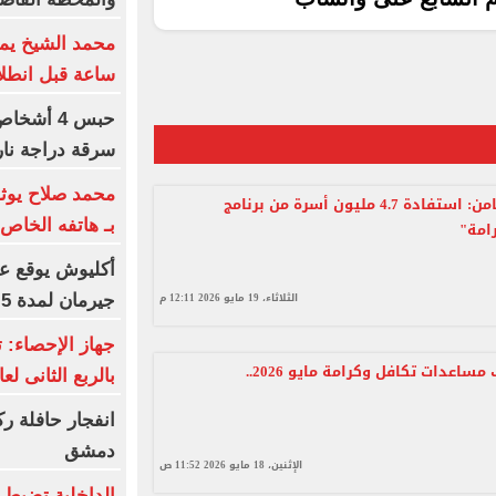
ساعة قبل انطلا
حبس 4 أش
سرقة دراجة ناري
محمد صلاح يوث
وزيرة التضامن: استفادة 4.7 مليون أسرة من برنامج
بـ هاتفه الخاص.
امة"
أكليوش يوقع عق
الثلاثاء، 19 مايو 2026 12:11 م
جيرمان لمدة 5 سنوات
أماكن صرف مساعدات تكافل وكرامة مايو 2026..
بالربع الثانى لعام 6
انفجار حافلة ر
دمشق
الإثنين، 18 مايو 2026 11:52 ص
الداخلية تضبط 