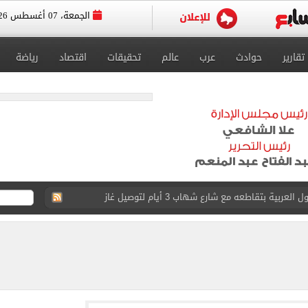
الجمعة، 07 أغسطس 2026
تقارير
حوادث
عرب
عالم
تحقيقات
اقتصاد
رياضة
عد تصدره قائمة بيلبورد عربية لـ68 أسبوعا
عى الغربى كليا من المنيب للعياط.. اعرف التحويلات
ون اليوم السابع فى حفل تقديمه باستاد طرابزون.. فيديو
سجل هذا الرقم
ذا صن وميرور حول علاج سيدة بريطانية في شرم الشيخ