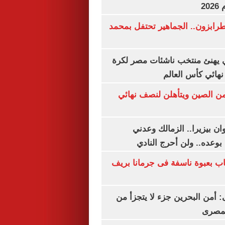
20
رابزون.. الجماهير تحتفل بمحمد
يهنئ منتخب ناشئات مصر لكرة
نهائي كأس العالم
من الصين ويتأهلن لنصف نهائي
ان بيزيرا.. الزمالك وعدني
بوعده.. ولن أحرج النادي
اب بعبوة ناسفة فى جرمانا بريف
أمن البحرين جزء لا يتجزأ من
لمصرى