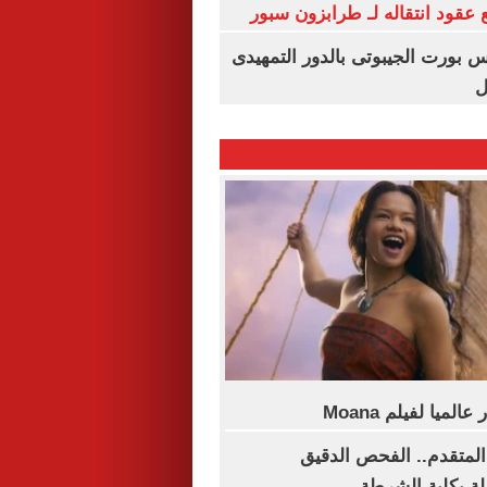
عقود انتقاله لـ طرابزون سبور
س بورت الجيبوتى بالدور التمهيدى
ل
لمتقدم.. الفحص الدقيق
ة بكلية الشرطة