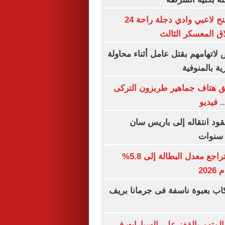
محمد الشيخ يمنح لاعبي وادي دجلة راحة 24
ق المعسكر الثالث
خاص لاتهامهم بقتل عامل أثناء محاولة
ة بالمنوفية
ق هتاف جماهير طربزون التركى
. فيديو
ود انتقاله إلى باريس سان
جهاز الإحصاء: تراجع معدل البطالة إلى 5.8%
202
كاب بعبوة ناسفة فى جرمانا بريف
المتهم بالقفز على السيارات في