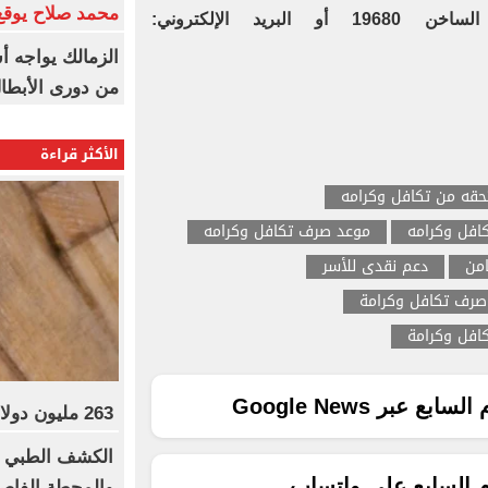
محمد صلاح يوقع 
تقديم الشكاوى عبر الخط الساخن 19680 أو البريد الإلكتروني:
الزمالك يواجه أ
من دورى الأبطا
الأكثر قراءة
تحقه من تكافل وكرامه
افل وكرامه
موعد صرف تكافل وكرامه
امن
دعم نقدى للأسر
رف تكافل وكرامة
افل وكرامة
ع عبر Google News
263 مليون دولار عالميا لفيلم Moana
الكشف الطبي ا
م السابع على واتساب
والمحطة الفاصل