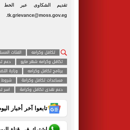
tk.grievance@moss.gov.eg.
تكافل وكرامه
الفئات المس
تكافل وكرامه شهر مايو
دعم تك
برنامج تكافل وكرامه
وزارة التض
مساعدات تكافل وكرامة
شروط ص
دعم نقدى تكافل وكرامة
اسر تك
تابعوا آخر أخبار اليوم الساب
اشترك في قناة اليو