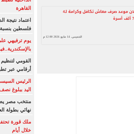
القاهرة
تفاصيل إعلان موعد صرف معاش تكافل وكرامة لـ4
اعتماد نتيجة الد
فلسطين بنسبة نجاح
الخميس، 14 مايو 2026 12:00 م
يوم ترفيهي عل
بالإسكندرية..في
القومي لتنظيم ا
أرقامي عبر تطبيق TRA
الرئيس السيسي
اليد ببلوغ نصف
منتخب مصر يضر
نهائي بطولة الع
ملك قورة تحتف
خلال أيام