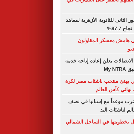
ور الثانى للثانوية الأزهرية لمعاهد
 97.7%
ى هامش معسكر المقاولون
ديو
لاتصالات يعلن إعادة إتاحة خدمة
My N
 يهنئ منتخب ناشئات مصر لكرة
 نهائي كأس العالم
ب موعداً مع إسبانيا في نصف
الم لناشئات اليد
ل بخطوبتها في الساحل الشمالي