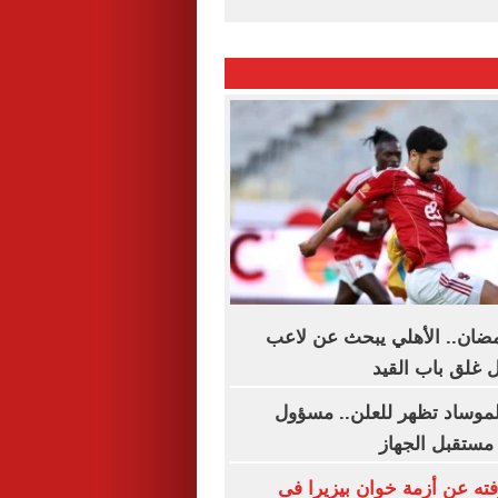
مضان.. الأهلي يبحث عن لاعب
 غلق باب القيد
لموساد تظهر للعلن.. مسؤول
مستقبل الجهاز
فته عن أزمة خوان بيزيرا فى