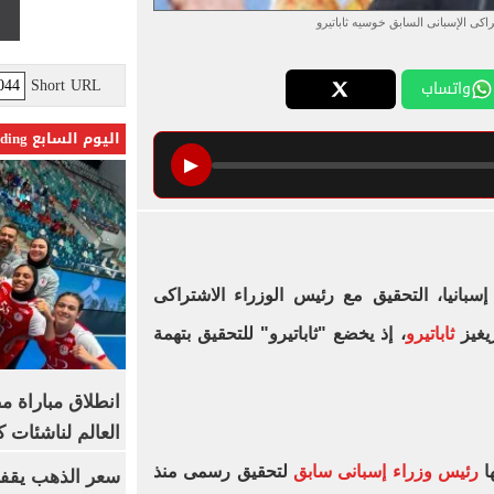
اكى الإسبانى السابق خوسيه ثاباتيرو
Short URL
واتساب
اليوم السابع Trending
▶
إسبانيا، التحقيق مع رئيس الوزراء الاشتراكى
يغيز
ثاباتيرو
، إذ يخضع "ثاباتيرو" للتحقيق بتهمة
انطلاق مباراة م
العالم لناشئات ك
ا
رئيس وزراء إسبانى سابق
لتحقيق رسمى منذ
سعر الذهب يقفز