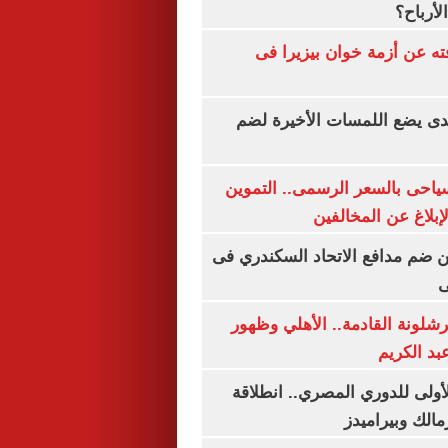
لأرباح؟
ته عن أزمة خوان بيزيرا فى
ندى يضع اللمسات الأخيرة لضم
سياحى بالسعر الرسمى.. التموين
بلاغ عن المخالفين
 ضم مدافع الاتحاد السكندري فى
ى
شلونة القادمة.. الأهلي وظهور
بد الكريم
لأولى للدوري المصري.. انطلاقة
مالك وبيراميدز