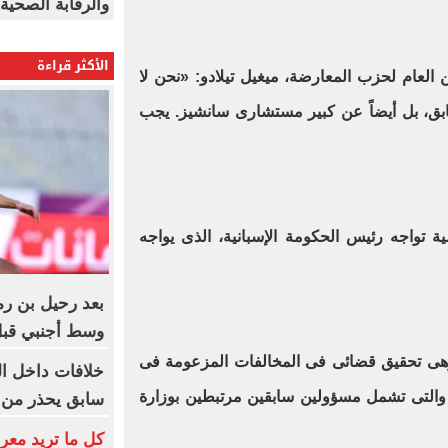
والرقابة الصحية
الأكثر قراءة
وقع X، قال الأمين العام لحزب المعارضة، ميغيل تيلادو: «نحن لا
بق، بل أيضاً عن كبير مستشارى سانشيز. يجب
 تواجه رئيس الحكومة الإسبانية، الذى يواجه
بعد رحيل بن ر
وسط أجنبي قبل
وهى تحقيق قضائى فى المخالفات المزعومة فى
خلافات داخل ا
ء والتى تشمل مسؤولين سابقين مرتبطين بوزارة
سابق يحذر من 
كل ما تريد معر