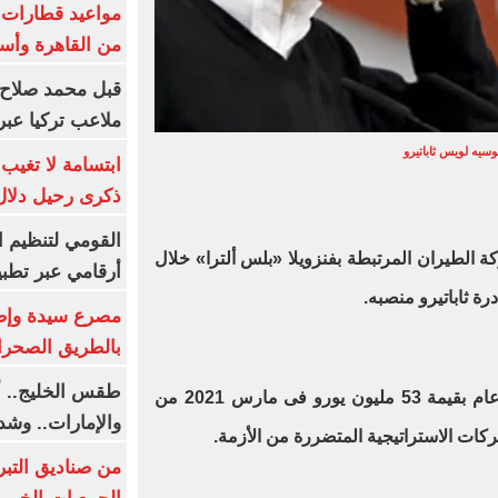
من القاهرة وأس
قبل محمد صلاح.
ملاعب تركيا عبر 
سيه لويس ثاباتيرو
ابتسامة لا تغيب.
ذكرى رحيل دلال 
القومي لتنظيم ا
ة الطيران المرتبطة بفنزويلا «بلس ألترا» خلال
أرقامي عبر تطبيق TRA
بالطريق الصحرا
طقس الخليج.. أ
حصلت شركة الطيران على قرض عام بقيمة 53 مليون يورو فى مارس 2021 من
والإمارات.. وشد
ات الاستراتيجية المتضررة من الأزمة.
من صناديق التبر