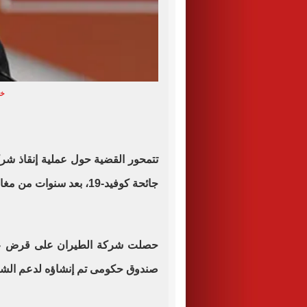
خو
تتمحور القضية حول عملية إنقاذ شرك
جائحة كوفيد-19، بعد سنوات من مغادرة ثاباتيرو منصبه.
صندوق حكومى تم إنشاؤه لدعم الشرك