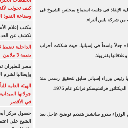
الجمعيات الخيرية
كيف تحولت لآلة 
لية الإنقاذ فى جلسة استماع بمجلس الشيوخ فى
وصناعة النفوذ ا
ت من شركة بلس ألترا».
مكتب إعلام الأس
تكشف عن العدد 
ا» جدلاً واسعاً فى إسبانيا، حيث شككت أحزاب
بقيمة 3 ملايين
لاقاتها بفنزويلا.
مصر للطيران تس
وإيطاليا لشرم ا
ها رئيس وزراء إسبانى سابق لتحقيق رسمى منذ
الهيئة العامة ل
لديكتاتور فرانشيسكو فرانكو عام 1975.
جولاتها الميدانية
في الأقصر
حصول مركز أبحا
وزراء بيدرو سانشيز بتقديم توضيح عاجل بعد
الشيخ على اعتماد