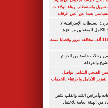
 داخل جماعة الإخوان الإرهابية..
تمويل واستقطاب وبناء الولاءات
لسياسي بعيدا عن أعين الرقابة
رى: السلطات الإسرائيلية لا
الكامل للمعتقلين من غزة
الداخلية تضبط 116 ألف مخالفة مرور وقضايا عملة
ير رحلات خاصة من الجزائر
لشيخ والغردقة
لتأمين الصحي الشامل تواصل
 لتعزيز التكامل والارتقاء بالخدمات
ث وأمراض الكبد والقلب بكفر
 من الهيئة العامة للاعتماد