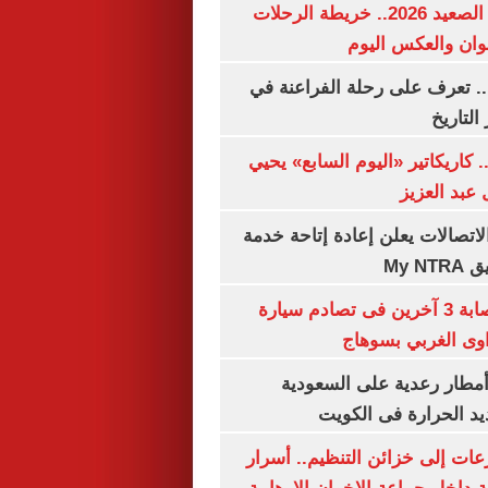
مواعيد قطارات الصعيد 2026.. خريطة الرحلات
وان والعكس اليوم
. تعرف على رحلة الفراعنة في
التاريخ
. كاريكاتير «اليوم السابع» يحيي
عبد العزيز
لاتصالات يعلن إعادة إتاحة خدمة
My N
مصرع سيدة وإصابة 3 آخرين فى تصادم سيارة
وى الغربي بسوهاج
مطار رعدية على السعودية
يد الحرارة فى الكويت
عات إلى خزائن التنظيم.. أسرار