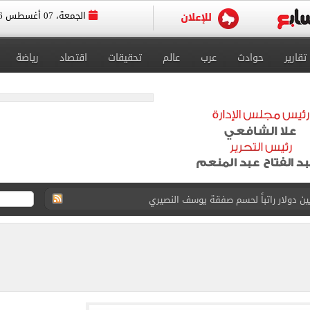
الجمعة، 07 أغسطس 2026
تقارير
حوادث
عرب
عالم
تحقيقات
اقتصاد
رياضة
انات الدور الثانى للثانوية العامة؟.. التعليم توضح
ودية أمام جوزتيبي غداً.. اعرف موقف محمد صلاح
صاد تكشف حالة الطقس ودرجات الحرارة المتوقعة
واعيد مباريات الدوري.. تعديل التوقيتات فى رمضان
عسكر إسبانيا استعداداً للموسم الجديد.. صور