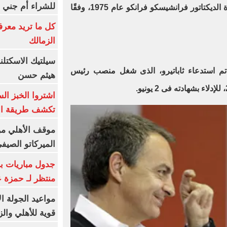
للشراء أم جني ا
عودة البلاد إلى الديمقراطية بعد وفاة الديكتاتور فرانشيسكو فرانكو عام 1975، وفقًا
كل ما تريد معرف
الزمالك
سيلتيك الاسكتل
م استدعاء ثاباتيرو، الذى شغل منصب رئيس
هيثم حسن
اشتروا الخبز ال
تكشف طريقة الإ
موقف الأهلي من
الميركاتو الصيف
جدول مباريات بر
منتظر لـ حمزة ع
مواعيد الجولة ا
قوية للأهلي والز