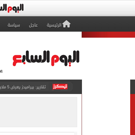
الرئيسية
عاجل
سياسة
تقارير: بيراميدز يعرض 5 ملايين دولار راتباً لحسم صفقة يوسف النصيري
هل يتغير رقم الجلوس فى امتح
طرابزون سبور يخوض مباراة 
أجواء شديدة الحرارة.. الأر
رابطة الأندية تكشف جدول م
الأهلي يخوض أول مران فى م