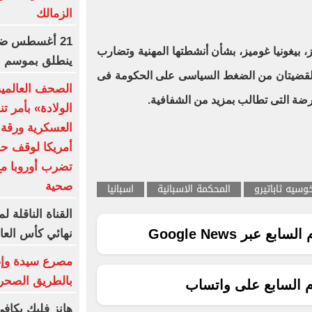
الزمالك
21 أغسطس ضرب
بيغونيا غوميز، بشأن أنشطتها المهنية وتضارب
ينطلق بموسم جد
 القضيتان من الضغط السياسى على الحكومة فى
الصحف العالمي
عارضة التى تطالب بمزيد من الشفافية.
الولادة» بأمر ت
العسكرية ورقة 
أمريكا لوقف حر
تضرب أوروبا مع
صحية
وسيه ثاباتيرو
المحكمة الاسبانية
اسبانيا
القناة الناقلة 
ع عبر Google News
نهائي كأس العال
بالطريق الصحر
م السابع على واتساب
هانز فليك يكاف