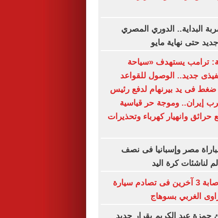
ة البداية.. الدوري المصري
يد حتى نهاية مايو
ة: ترامب يستهدف «سياحة
نفيذى جديد.. الوصول للقواعد
ضغط فى يد بيرنهام لدفع رئيس
ب إيران.. وموجة حر قياسية
 حرائق وانهيار كهرباء وتحذيرات
لمباراة مصر وإسبانيا فى نصف
م لناشئات كرة اليد
مصرع سيدة وإصابة 3 آخرين فى تصادم سيارة
اوى الغربي بسوهاج
ئ حمزة عبد الكريم بقرار جديد