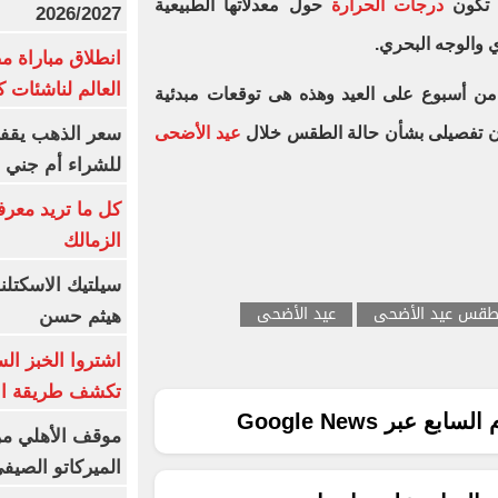
ن تكون
درجات الحرارة
حول معدلاتها الطبيعية
2026/2027
انطلاق مباراة م
العالم لناشئات ك
 من أسبوع على العيد وهذه هى توقعات مبدئية
سعر الذهب يقفز
يان تفصيلى بشأن حالة الطقس خلال
عيد الأضحى
للشراء أم جني ا
كل ما تريد معرف
الزمالك
سيلتيك الاسكتل
قس عيد الأضحى
عيد الأضحى
هيثم حسن
اشتروا الخبز ال
تكشف طريقة الإ
ع عبر Google News
موقف الأهلي من
الميركاتو الصيف