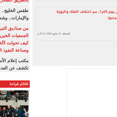
بالطريق الصحرا
طقس الخليج.. أ
 يوم كام؟.. سر اختلاف الفلك والرؤية
يديو)
والإمارات.. وشد
من صناديق التبر
الجمعة، 15 مايو 2026 05:11 م
الجمعيات الخيرية
كيف تحولت لآلة 
وصناعة النفوذ ا
مكتب إعلام الأس
تكشف عن العدد 
الأكثر قراءة