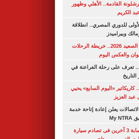
شلونة القادمة.. الأهلي وظهور
بد الكريم
لأولى للدوري المصري.. انطلاقة
مالك وبيراميدز
مواعيد قطارات الصعيد 2026.. خريطة الرحلات
وان والعكس اليوم
. تعرف على رحلة الفراعنة في
التاريخ
. كاريكاتير «اليوم السابع» يحيي
عبد العزيز
لاتصالات يعلن إعادة إتاحة خدمة
My N
مصرع سيدة وإصابة 3 آخرين فى تصادم سيارة