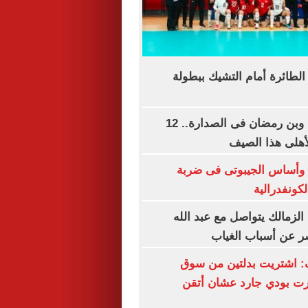
لطائرة أمام التشيك ببطولة
تريزيجيه وديانج وبن رمضان فى الصدارة.. 12
لأهلى هذا الصيف
 وأساس الجيبوتى فى ضربة
لكونفدرالية
. الزمالك يتواصل مع عبد الله
ر عن أسباب الغياب
: اشتريت بدلتين من سوق
رت بودي جارد عشان أتقن