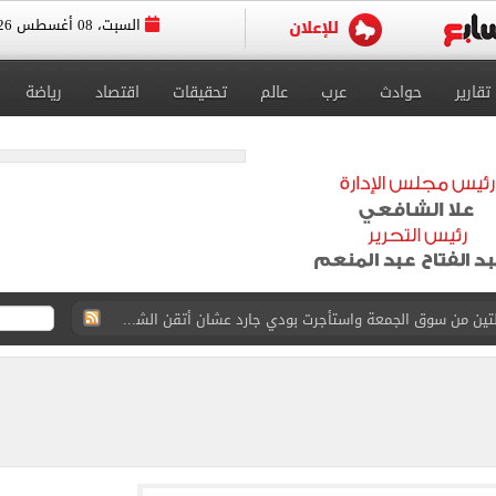
السبت، 08 أغسطس 2026
تقارير
حوادث
عرب
عالم
تحقيقات
اقتصاد
رياضة
ة الأهلي على كأس خوان جامبر
على مستحقات محمد صلاح
ى نصف نهائى بطولة العالم
 رأسية وائل جمعة فى مران الأهلي تستحضر أمجاد الصخرة
ى معسكر إسبانيا.. جلسة عموتة وفقرة بدنية.. صور