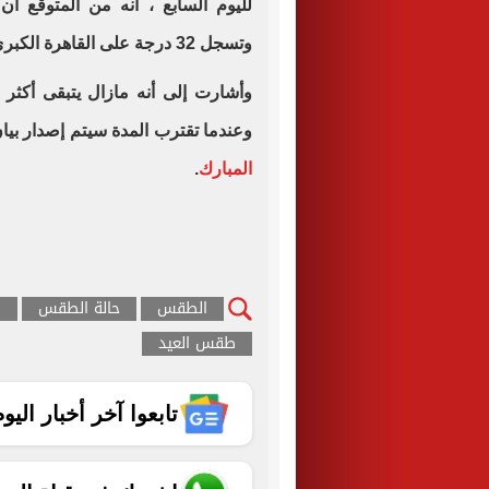
لليوم السابع ، أنه من المتوقع أ
وتسجل 32 درجة على القاهرة الكبري والوجه البحري.
وأشارت إلى أنه مازال يتبقى أكثر
وعندما تقترب المدة سيتم إصدار ب
المبارك
.
الطقس
حالة الطقس
ط
طقس العيد
تابعوا آخر أخبار اليوم الساب