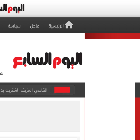
الرئيسية
عاجل
سياسة
برشلونة يطرح تذاكر مواجه
طرابزون سبور ينفي الحجز 
منتخب ناشئات كرة اليد يخسر أمام إسبانيا 27 - 26 ف
قفزة أعادت الزمن الجميل..
الأهلي ينهي مرانه الأول ف