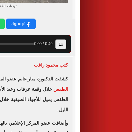
توقعات الطق
فيسبوك
1x
0:49 / 0:00
كتب محمود راغب
كشفت الدكتورة منار غانم عضو المرك
الطقس
الطقس يميل للأجواء الصيفية خلال 
الليل .
وأضافت عضو المركز الإعلامي بالهي