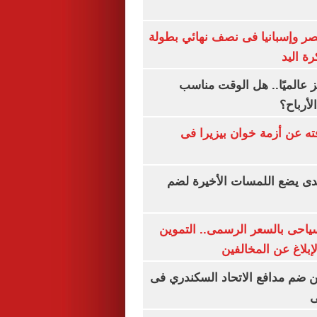
صر وإسبانيا فى نصف نهائي بطولة
رة اليد
 عالميًا.. هل الوقت مناسب
لأرباح؟
ته عن أزمة خوان بيزيرا فى
ندى يضع اللمسات الأخيرة لضم
سياحى بالسعر الرسمى.. التموين
بلاغ عن المخالفين
 ضم مدافع الاتحاد السكندري فى
ى