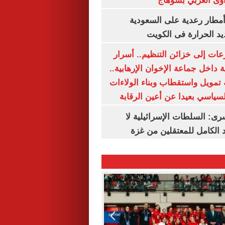
وى الغربي بسوهاج
مطار رعدية على السعودية
يد الحرارة فى الكويت
عات إلى خزائن التنظيم.. أسرار
 داخل جماعة الإخوان الإرهابية..
تمويل واستقطاب وبناء الولاءات
لسياسي بعيدا عن أعين الرقابة
رى: السلطات الإسرائيلية لا
الكامل للمعتقلين من غزة