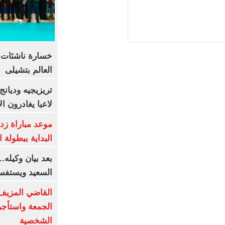
خسارة ناشئات ا
العالم بتشيلى
لاعبا يغادرون ا
موعد مباراة زد
البداية ببطولة ا
بعد بيان وكيله.
السعيد ويستفس
القاضي المزيف
الجمعة واستأج
الشخصية