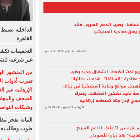
سافنا» يضرب الدعم السريع.. قائد
الداخلية تضبط 
 يعلن مغادرة الميليشيا
القاهرة
التحقيقات تك
الثلاثاء، 12 مايو 2026 11:55 ص
غير شرعية للشب
يع تحت الضغط.. انشقاق جديد يضرب
من المنشور الو
 مغادرة "السافنا".. هجمات بطائرات
تغيرت أدوات ال
دف مواقع وقادة الميليشيا فى نيالا..
الإرهابية عبر ا
نة تعيد تشكيل المشهد.. وتحرك
الصحف والمجلات
نسي لإدراجها كمنظمة إرهابية
وشبكات التواص
الأربعاء، 13 مايو 2026 06:00 م
النيابة تفجر م
ني فرنسي لتصنيف الدعم السريع
طوب وطالب» م
ابية" بعد زيارة للسودان