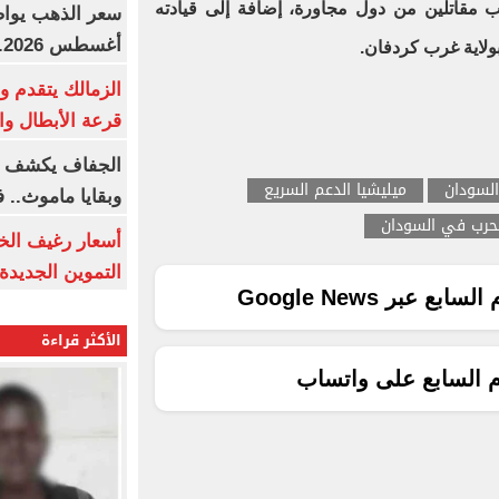
ب مقاتلين من دول مجاورة، إضافة إلى قيادته
أغسطس 2026.. بكم سعر عيار 21؟
ولاية غرب كردفان.
الزمالك يتقدم و
قرعة الأبطال وال
الجفاف يكشف أس
السودان
ميليشيا الدعم السريع
وبقايا ماموث.. 
لحرب في السودان
أسعار رغيف الخب
التموين الجديدة
ع عبر Google News
الأكثر قراءة
م السابع على واتساب