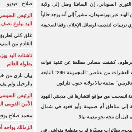
صلاح.. فيديو
ثوري السوداني، إن السافنا وصل إلى ولاية
هند عبر بورتسودان، مشيراً إلى أنه يوجد حالياً
الرئيس السيسي 
اليد ببلوغ نصف 
 ترتيبات لتقديمه لوسائل الإعلام، وفقا لصحيفة
غلق كلي لطريق 
القادم من المنيب لل
ناشئات اليد يهز
لخرطوم، كشفت مصادر مطلعة عن تنفيذ قوات
بطولة العالم
الدعم السريع حملة اعتقالات طالت العشرات من عناصر "المجموعة 296" التابعة
بيان ناري من خو
س" بمدينة نيالا بولاية جنوب دارفور.
بالرحيل ولم يف 
الرئيس السيسى: 
انسحبت من مواقع انتشارها في مدينتي النهود
الأمن القومى ا
ة إلى مناطق أم صميمة وأبو قعود في شمال
محمد صلاح يوقع 
قبل أن تتجه نحو مدينة نيالا.
الزمالك يواجه أ
هجوم بطائرات مسيّرة قرب منطقة منواشي في