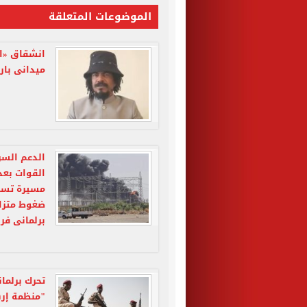
الموضوعات المتعلقة
انشقاق «ال
ميدانى بارز
الدعم السر
القوات بعد
مسيرة تسته
ضغوط متزام
برلمانى فر
تحرك برلما
"منظمة إره