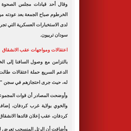
وقال أحد قيادات مجلس الصحوة ال
الخرطوم صباح الجمعة بعد عودته من ال
لدى الاستخبارات العسكرية التي تجري
سودان تربيون.
اعتقالات ومواجهات عقب الانشقاق
بالتزامن مع وصول السافنا إلى ا
له، حيث جرى احتجازهم في سجن "دقري
وأوضحت المصادر أن قوات المجموعة 
والخوي بولاية غرب كردفان، إضاف
كردفان، عقب إعلان قائدها الانشقاق، 
وأضافت أن الرتل المنسحب تعرض ل