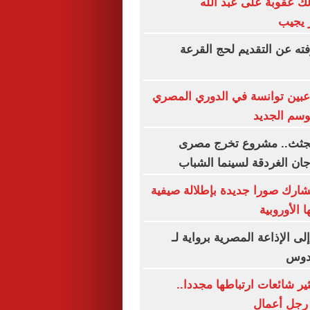
ك عقوبة على عبد الله
 يجيب
فته عن التقديم لحج القرعة
هاء رحلة 3 لاعبين توانسة في الدوري المصري
وسم الجديد
لجثث.. مشروع تخرج مصرى
ن الغردقة لسينما الشباب
شارك صورا جديدة بإطلالة صيفية
 الأوروبية
إلى الإذاعة المصرية برواية لـ
قدوس
ير شائعات ارتباطها مجددا..
رجل أعمال