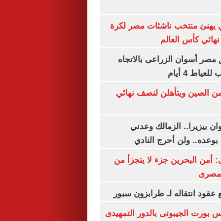
يهنئ منتخب ناشئات مصر لكرة
نهائي كأس العالم
مصر أسوان الزراعى بالاتجاه
عياط 4 أيام
من الصين ويتأهلن لنصف نهائي
ان بيزيرا.. الزمالك وعدني
بوعده.. ولن أحرج النادي
أمن البحرين جزء لا يتجزأ من
لمصرى
عقود انتقاله لـ طرابزون سبور
س بورت الجيبوتى بالدور التمهيدى