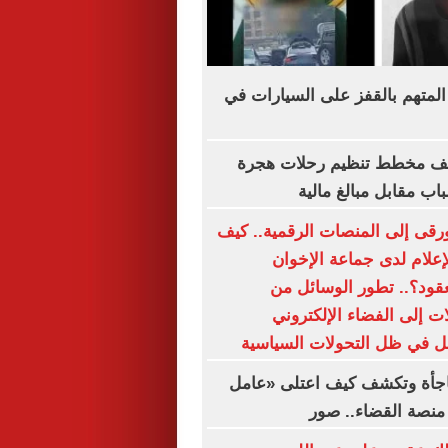
المتهم بالقفز على السيارات في
شف مخطط تنظيم رحلات هجرة
اب مقابل مبالغ مالية
رقى إلى المنصات الرقمية.. كيف
إعلام لدى جماعة الإخوان
لعقود؟.. تطور الوسائل من
 إلى الفضاء الإلكتروني
ل في ظل التحولات السياسية
فاجأة وتكشف كيف اعتلى «عامل
نصة القضاء.. صور