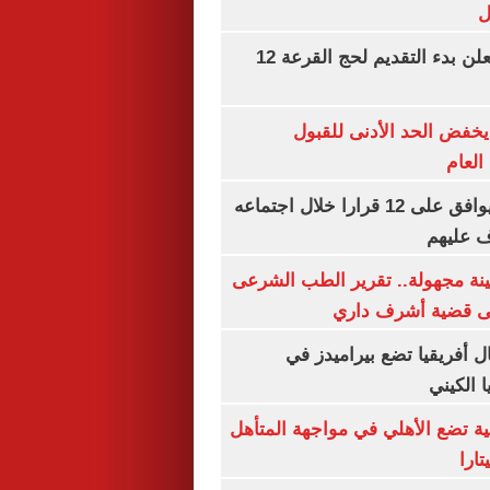
ل
وزارة الداخلية تعلن بدء التقديم لحج القرعة 12
يخفض الحد الأدنى للقبول
العام
مجلس الوزراء يوافق على 12 قرارا خلال اجتماعه
ف عليهم
ينة مجهولة.. تقرير الطب الشرعى
ى قضية أشرف داري
 أفريقيا تضع بيراميدز في
 الكيني
ية تضع الأهلي في مواجهة المتأهل
ارا