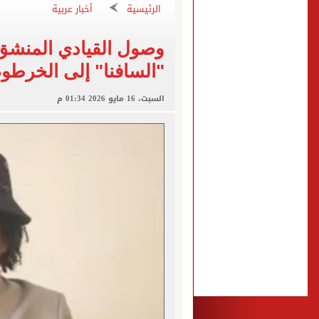
الاستعلامات تفند ادعاءات 
الرئيسية
أخبار عربية
حكم تصوير الحوادث والمشا
وصول القيادي المنشق
محمد هنيدي فى رسالة مؤثرة
"السافنا" إلى الخرطوم
ما حكم رشّ المياه أمام المن
من داخل ستاد طرابزون.. الج
السبت، 16 مايو 2026 01:34 م