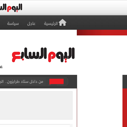
الرئيسية
عاجل
سياسة
القومي لتنظيم الاتصالات يعلن
الذهب على مدار الساعة.. جرام عيار 21 يسج
الداخلية تضبط المتهمة بالتر
توافد جماهير طرابزون على م
غلق كلى بشارع 26 يوليو بالاتجاه القادم من كوبرى 15 مايو لميدان لبنان