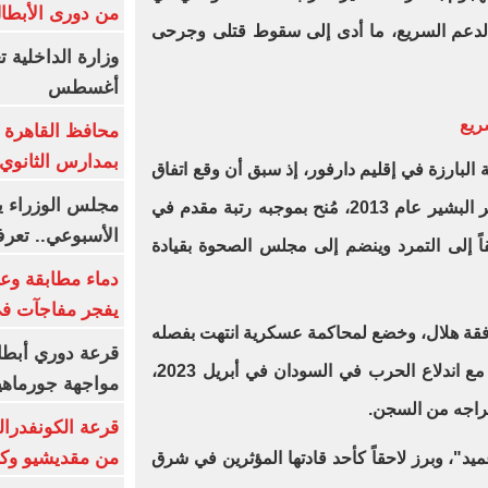
من دورى الأبطا
 الدعم السريع، ما أدى إلى سقوط قتلى وجرحى
أغسطس
ريع
محافظ القاهرة 
بمدارس الثانوي 
 البارزة في إقليم دارفور، إذ سبق أن وقع اتفاق
سلام مع نظام الرئيس المعزول عمر البشير عام 2013، مُنح بموجبه رتبة مقدم في
الأسبوعي.. تعر
اً إلى التمرد وينضم إلى مجلس الصحوة بقيادة
دماء مطابقة وع
يفجر مفاجآت ف
بض عليه برفقة هلال، وخضع لمحاكمة عسكرية انتهت بفصله
قرعة دوري أبطال
من الجيش وتجريده من رتبته، لكن مع اندلاع الحرب في السودان في أبريل 2023،
مواجهة جورماهيا
خراجه من السجن.
قرعة الكونفدرال
من مقديشيو وكيت
يد"، وبرز لاحقاً كأحد قادتها المؤثرين في شرق