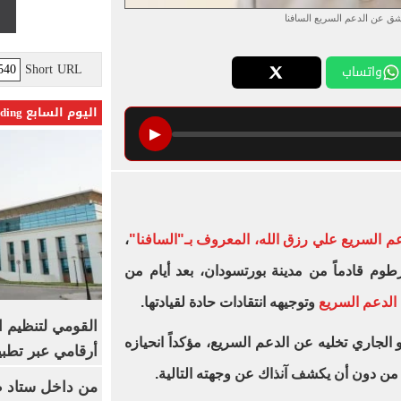
نشق عن الدعم السريع السافنا
Short URL
واتساب
اليوم السابع Trending
▶
م السريع علي رزق الله، المعروف بـ"السافنا"
،
طوم قادماً من مدينة بورتسودان، بعد أيام من
 الدعم السريع
وتوجيهه انتقادات حادة لقيادتها.
القومي لتنظيم ا
السافنا" قد أعلن في 11 مايو الجاري تخليه عن الدعم السريع، مؤكداً انحيازه
أرقامي عبر تطبيق TRA
من دون أن يكشف آنذاك عن وجهته التالية.
من داخل ستاد ط