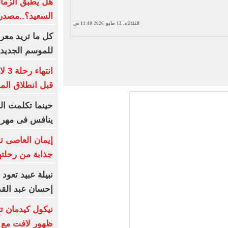
هل يطبق الزمال
السعيد؟..مصدر
الثلاثاء، 12 مايو 2026 11:40 ص
كل ما تريد معر
للموسم الجديد
انت
قبل انطلاق الم
حينما تكلمت ا
ينافس فى مهرجا
إيمان العاصى ت
جذابة من رحلتها
نبيلة عبيد تعود 
إحسان عبد ال
نيكول كيدمان تث
ظهور لافت مع 