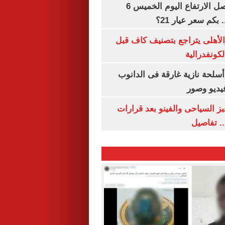
سعر الذهب يواصل الارتفاع اليوم الخميس 6
الأهلى يتراجع بتصنيف كاف قبل
كونفدرالية
لحة نازية غارقة فى الدانوب
فيديو وصور
ز السياحى والفينو بعد قرارات
.. تفاصيل