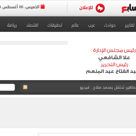
الخميس، 06 أغسطس 2026
تقارير
حوادث
عرب
عالم
تحقيقات
اقتصاد
رياضة
 إعادة إتاحة خدمة أرقامي عبر تطبيق My NTRA
ل 5950 جنيها
ويج بعدم اكتفاء المرأة برجل واحد.. فيديو
لعب بابارا بارك قبل حفل تقديم محمد صلاح.. فيديو