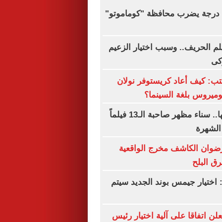
زلزال بقوة 5.1 درجة يضرب محافظة "كوماموتو"
يلم الحريف.. وسبب اختيار الزعيم
كى
ب: كيف أعاد كريستوفر نولان
ميروس بلغة السينما؟
فى ذكرى رحيلها.. سناء مظهر صاحبة الـ13 فيلماً
الشهرة
رضوان الكاشف مخرج الواقعية
رق البلح
 اختيار جيمس بوند الجديد سيتم
علن اتفاقا على آلية اختيار رئيس