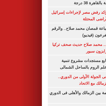
اهرة 38 درجة
يؤكد رفض مصر لإجراءات إسرائيل
لأراضى المحتلة
باعة قمصان محمد صلاح.. والرقم
.. محمد صلاح حديث صحف تركيا
رابزون سبور
تابع مستجدات مشروع تنمية
لم الروم بالساحل الشمالى
 الجولة الأولى من الدوري..
زمالك مع الاتحاد
مة بين الزمالك والأهلى فى الدوري