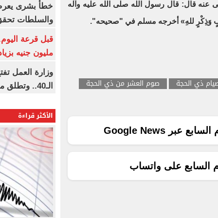
لى عنه قال: قال رسول الله صلى الله عليه وآله
خطأ بشرى يعرض
والسلطات تحقق
ٍ وَشُرْبٍ وَذِكْرٍ للهِ» أخرجه مسلم في "صحيحه".
مليون جنيه بزيادة 10 أض
وزارة العمل تف
يام ذي الحجة
صوم العشر من ذي الحجة
الـ40.. وتطلق مبادرة دعم الخبرات
الأكثر قراءة
ع عبر Google News
م السابع على واتساب