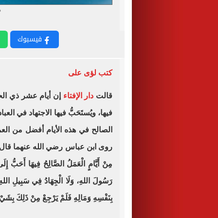
د
فيسبوك
كتب لؤى على
قالت
دار الإفتاء
إن أيام عشر ذي الحج
فيها، ويُستَحَبُّ فيها الاجتهاد في ال
الصالح في هذه الأيام أفضل من العم
روى ابن عباس رضي الله عنهما قال: 
مِنْ أَيَّامٍ الْعَمَلُ الصَّالِحُ فِيهَا أَحَبُّ إِلَى
رَسُولَ اللهِ، وَلَا الْجِهَادُ فِي سَبِيلِ اللهِ؟
بِنَفْسِهِ وَمَالِهِ فَلَمْ يَرْجِعْ مِنْ ذَل