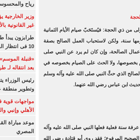
رياح والمحسوسة بالق
وزير الخارجية 
لحجة
غير القانونية با
لى من ذي الحجة: فيُستَحَبّ صيام الأيام الثمانية
طرابزون يبدأ ط
مها سنة، ولكن لاستحباب العمل الصالح بصفة
10 فى انتظار الفرعون (فيديو)
أعمال الصالحة، وإن كان لم يرد عن النبي صلى
«قنبلة الموسم»
ام بخصوصها، ولا الحث على الصيام بخصوصه في
بعد انتقاله لـ ط
 الصالح الذي حثَّ النبي صلى الله عليه وآله وسلم
رئيس الوزراء ي
 حديث ابن عباس رضي الله عنهما.
وتطوير منطقة ع
مواجهات قوية فى
الأهلي وإنبي وال
موعد مباراة الق
رفة سنة فعلية فعلها النبي صلى الله عليه وآله
المصري
الصحيح المرفوع؛ فقد روى أبو قتادة رضي الله