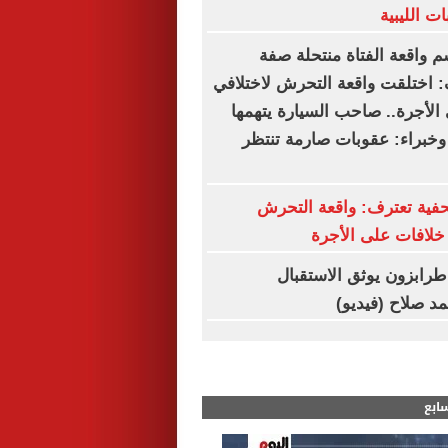
ت الليبية
م واقعة الفتاة منتحلة صفة
 اختلقت واقعة التحرش لاختلافي
الأجرة.. صاحب السيارة يتهمها
 وخبراء: عقوبات صارمة تنتظر
فية تعترف: واقعة التحرش
لافات على الأجرة
. طرابزون يوثق الاستقبال
د صلاح (فيديو)
سابع