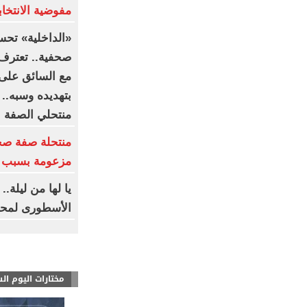
مفوضية الانتخابا
«الداخلية» تحس
صحفية.. تعترف:
مع السائق على 
بتهديده وسبه..
منتحلي الصفة
منتحلة صفة صح
مزعومة بسبب خ
يا لها من ليلة.
الأسطورى لمحم
مختارات اليوم ال