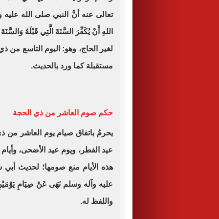
تعالى عنه أنَّ النبي صلى الله عليه وآله 
اللهِ أَنْ يُكَفِّرَ السَّنَةَ الَّتِي قَبْلَهُ 
لغير الحاج، وهو: اليوم التاسع من 
مستقبلة كما ورد بالحديث.
حكم صوم العاشر من ذي الحجة
يحرمُ باتفاق صيام يوم العاشر من ذي
عيد الفطر، ويوم عيد الأضحى، وأيام ال
هذه الأيام منع صومها؛ لحديث أبي 
عليه وآله وسلم نَهَى عَنْ صِيَامِ يَوْمَيْنِ
واللفظ له.