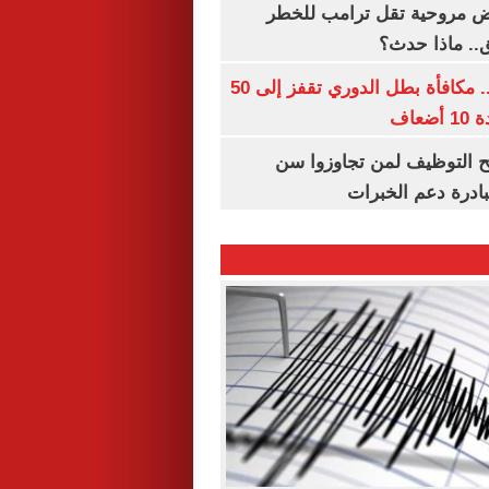
 مروحية تقل ترامب للخطر
.. ماذا حدث؟
قبل قرعة اليوم.. مكافأة بطل الدوري تقفز إلى 50
عاف
تح التوظيف لمن تجاوزوا سن