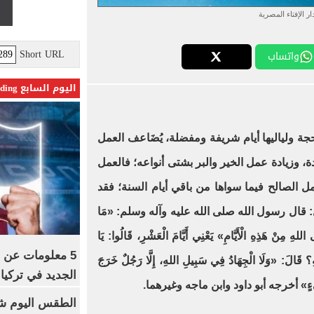
ار الإفتاء المصرية
Short URL
واتساب
اليوم السابع Trending
ة ولياليها أيام شريفة ومفضلة، يُضَاعف العمل
عبادة، وزيادة عمل الخير والبر بشتى أنواعه؛ فالعمل
ل الصالح فيما سواها من باقي أيام السنة؛ فقد
قال رسول الله صلى الله عليه وآله وسلم: «مَا
 اللهِ مِنْ هَذِهِ الْأَيَّامِ» يَعْنِي أَيَّامَ الْعَشْرِ، قَالُوا: يَا
5 معلومات عن 
 قَالَ: «وَلَا الْجِهَادُ فِي سَبِيلِ اللهِ، إِلَّا رَجُلٌ خَرَجَ
الجديد في تركيا
ِكَ بِشَيْءٍ» أخرجه أبو داود وابن ماجه وغيرهما.
الطقس اليوم شد