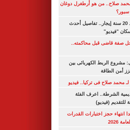
مد صلاح.. من هو أرطغرل دوغان
سبور؟
شقتك ملكك بعد 20 سنة إيجار.. تفاصيل أحدث
كان "فيديو"
ل صفة قاضى قبل محاكمته..
 مشروع الربط الكهربائى بين
زز أمن الطاقة
لـ محمد صلاح فى تركيا.. فيديو
يمية الشرطة.. اعرف الفئة
 للتقديم (فيديو)
ا انتهاء حجز اختبارات القدرات
ة 2026