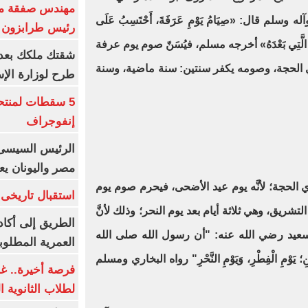
مهندس صفقة مح
وسلم قال: «صِيَامُ يَوْمِ عَرَفَةَ، أَحْتَسِبُ عَلَى
رئيس طرابزون 
وَالسَّنَةَ الَّتِي بَعْدَهُ» أخرجه مسلم، فيُسَنّ صوم يوم عرفة
ذي الحجة، وصومه يكفر سنتين: سنة ماضية، وسنة
طرح لوزارة الإس
5 سقطات لمنتح
إنفوجراف
الرئيس السيسى:
مصر واليونان يع
 الحجة؛ لأنَّه يوم عيد الأضحى، فيحرم صوم يوم
استقبال تاريخى 
تشريق، وهي ثلاثة أيام بعد يوم النحر؛ وذلك لأنَّ
الطريق إلى أكاد
سعيد رضي الله عنه: "أن رسول الله صلى الله
العمرية المطلوبة
؛ يَوْمِ الْفِطْرِ، وَيَوْمِ النَّحْرِ" رواه البخاري ومسلم
فرصة أخيرة.. غد
لطلاب الثانوية العام