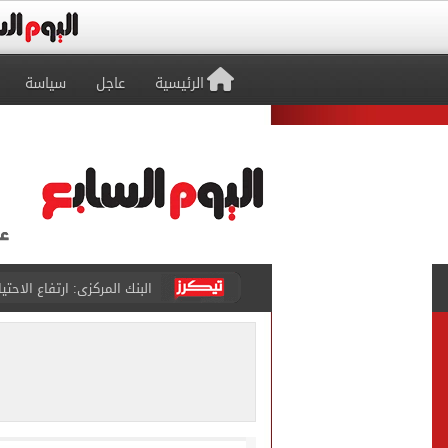
الرئيسية
عاجل
سياسة
29 ألف طالب سجلوا رغباتهم fتنسيق المرحلة الأولى للقبول بالجامعات حتى الآن
حفلات U Arena تنطلق مع الهضبة عمرو دياب ضمن «يلا ساحل 2026» بالعلمين الجديدة
الآلاف يودعون عروس الشرقية
هل التربح من السوشيال ميدي
«يلا ساحل 2026» يقدم نموذجا جديدا للتسويق السياحى عبر المحتوى التفاعلى