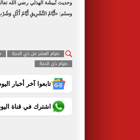
وحديث نُبيشَة الهذلي رضي الله تعا
وسلم: «أَيَّامُ التَّشْرِيقِ أَيَّامُ أَكْل
صيام العشر من ذي الحجة
ص
صيام ذى الحجة
تابعوا آخر أخبار اليوم الساب
اشترك في قناة اليو