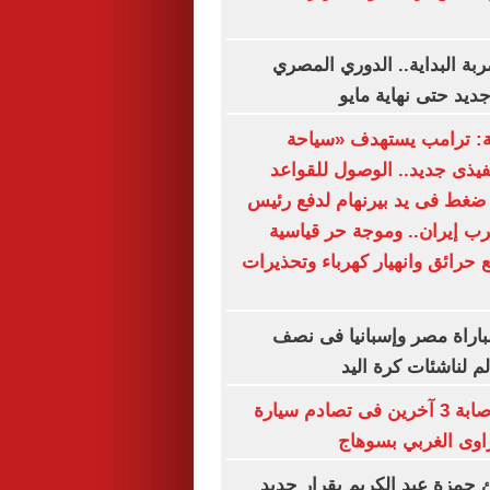
ة البداية.. الدوري المصري
يد حتى نهاية مايو
ة: ترامب يستهدف «سياحة
نفيذى جديد.. الوصول للقواعد
ضغط فى يد بيرنهام لدفع رئيس
ب إيران.. وموجة حر قياسية
 حرائق وانهيار كهرباء وتحذيرات
لمباراة مصر وإسبانيا فى نصف
م لناشئات كرة اليد
مصرع سيدة وإصابة 3 آخرين فى تصادم سيارة
اوى الغربي بسوهاج
ئ حمزة عبد الكريم بقرار جديد