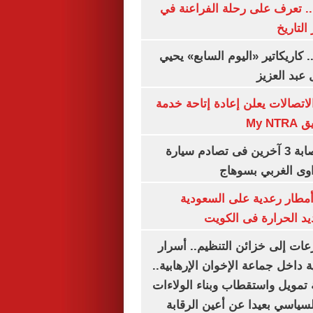
. تعرف على رحلة الفراعنة في
التاريخ
. كاريكاتير «اليوم السابع» يحيي
عبد العزيز
لاتصالات يعلن إعادة إتاحة خدمة
My N
مصرع سيدة وإصابة 3 آخرين فى تصادم سيارة
وى الغربي بسوهاج
مطار رعدية على السعودية
يد الحرارة فى الكويت
عات إلى خزائن التنظيم.. أسرار
 داخل جماعة الإخوان الإرهابية..
تمويل واستقطاب وبناء الولاءات
لسياسي بعيدا عن أعين الرقابة