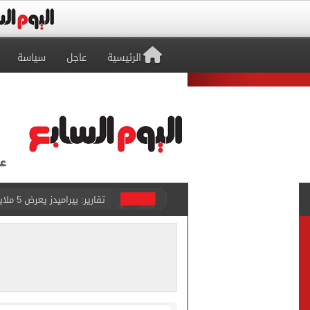
الرئيسية
عاجل
سياسة
تقارير: بيراميدز يعرض 5 ملايين دولار راتباً لحسم صفقة يوسف النصيري
هل يتغير رقم الجلوس فى امتح
طرابزون سبور يخوض مباراة 
أجواء شديدة الحرارة.. الأر
رابطة الأندية تكشف جدول م
الأهلي يخوض أول مران فى م