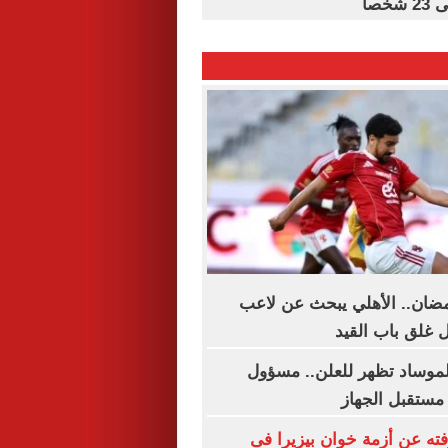
خصا
مضان.. الأهلي يبحث عن لاعب
 غلق باب القيد
لموساد تظهر للعلن.. مسؤول
مستقبل الجهاز
فته عن أزمة خوان بيزيرا فى