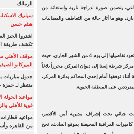
الزمالك
اعي، يتضمن صورة لدراجة نارية واستغاثة من
سيلتيك الاسكتل
رد، وهو ما أثار حالة من التعاطف والمطالبات
هيثم حسن
اشتروا الخبز ال
تكشف طريقة الإ
وبالفحص والتحري، تبين أن الواقعة تعود تفاصيلها إلى يوم 4 من الشهر الجاري، حيث
موقف الأهلي من
الميركاتو الصيف
مركز شرطة إسنا إلى ديوان المركز، محرراً بلاغاً
جدول مباريات بر
 أثناء توقفها أمام إحدى المحاكم بدائرة المركز،
منتظر لـ حمزة ع
مترددين على المنطقة الحيوية.
مواعيد الجولة ا
قوية للأهلي والز
ث جنائي تحت إشراف مديرية أمن الأقصر،
يغ كاميرات المراقبة المحيطة بموقع الحادث، نجح
من القاهرة وأس