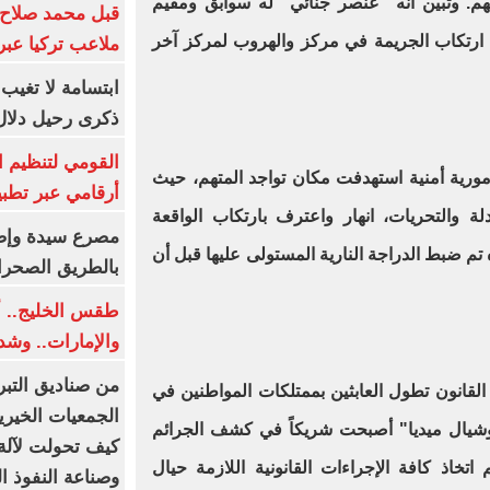
هم. وتبين أنه "عنصر جنائي" له سوابق ومقيم
قبل محمد صلاح.
ارتكاب الجريمة في مركز والهروب لمركز آخر
ملاعب تركيا عبر 
ابتسامة لا تغيب.
ذكرى رحيل دلال 
القومي لتنظيم ا
ورية أمنية استهدفت مكان تواجد المتهم، حيث
أرقامي عبر تطبيق TRA
لة والتحريات، انهار واعترف بارتكاب الواقعة
تم ضبط الدراجة النارية المستولى عليها قبل أن
بالطريق الصحرا
طقس الخليج.. أ
والإمارات.. وشد
من صناديق التبر
د القانون تطول العابثين بممتلكات المواطنين في
الجمعيات الخيرية
يال ميديا" أصبحت شريكاً في كشف الجرائم
كيف تحولت لآلة 
اتخاذ كافة الإجراءات القانونية اللازمة حيال
وصناعة النفوذ ا