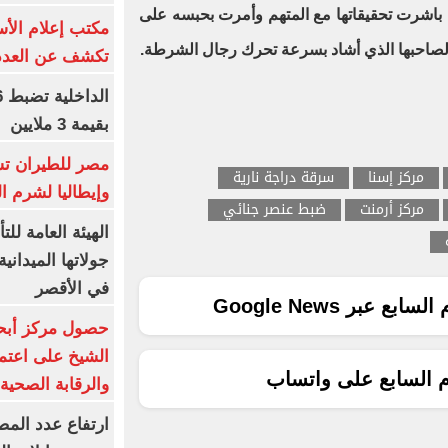
مة باشرت تحقيقاتها مع المتهم وأمرت بحبسه على
مكتب إعلام الأس
ة لصاحبها الذي أشاد بسرعة تحرك رجال الشرطة.
تكشف عن العدد 
بقيمة 3 ملايين
مصر للطيران تس
مركز إسنا
سرقة دراجة نارية
وإيطاليا لشرم ا
مركز أرمنت
ضبط عنصر جنائي
الهيئة العامة ل
جولاتها الميدانية
في الأقصر
ع عبر Google News
حصول مركز أبحا
الشيخ على اعتماد
م السابع على واتساب
والرقابة الصحية
ارتفاع عدد المص