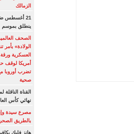
الزمالك
21 أغسطس ضرب
ينطلق بموسم جد
الصحف العالمي
الولادة» بأمر ت
العسكرية ورقة 
أمريكا لوقف حر
تضرب أوروبا مع
صحية
القناة الناقلة 
نهائي كأس العال
بالطريق الصحر
هانز فليك يكاف