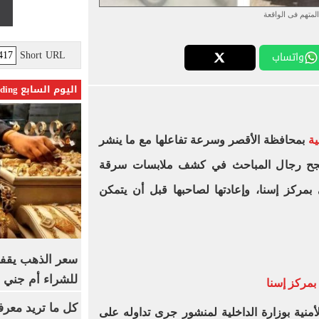
المتهم فى الواقعة
Short URL
واتساب
اليوم السابع Trending
ية
بمحافظة الأقصر وسرعة تفاعلها مع ما ينشر
 نجح رجال المباحث في كشف ملابسات سرقة
مركز إسنا، وإعادتها لصاحبها قبل أن يتمكن
سعر الذهب يقفز
للشراء أم جني ا
مركز إسنا
كل ما تريد معرف
لأمنية بوزارة الداخلية لمنشور جرى تداوله على