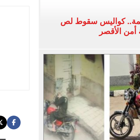
 فى نصف نهائي بطولة العالم لناشئات كرة اليد
مة.. كواليس سقوط لص
ائية بعد انضمامه لـ طرابزون سبور
أمن الأقصر
لمسات الأخيرة لضم هيثم حسن