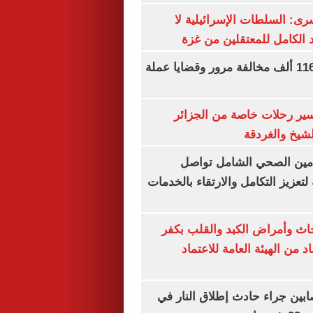
رى: السلطات الإسرائيلية لا
الكامل للمعتقلين من غزة
الداخلية تضبط 116 ألف مخالفة مرور وقضايا عملة
ير رحلات خاصة من الجزائر
لشيخ والغردقة
لتأمين الصحي الشامل تواصل
 لتعزيز التكامل والارتقاء بالخدمات
ث وأمراض الكبد والقلب بكفر
 من الهيئة العامة للاعتماد
ابين جراء حادث إطلاق النار في