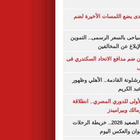
ندى يضع اللمسات الأخيرة لضم
سياحى بالسعر الرسمى.. التموين
بلاغ عن المخالفين
 ضم مدافع الاتحاد السكندري فى
ى
شلونة القادمة.. الأهلي وظهور
بد الكريم
لأولى للدوري المصري.. انطلاقة
مالك وبيراميدز
مواعيد قطارات الصعيد 2026.. خريطة الرحلات
وان والعكس اليوم