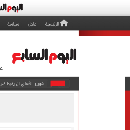
الرئيسية
عاجل
سياسة
تنسيق المرحلة الأولى.. الي
ليونيل ميسي يصل روساريو لح
تأثير محمد صلاح.. طرابزون 
إنتر ميامي يخسر أمام مونتي
عبد الله السعيد يواصل الغي