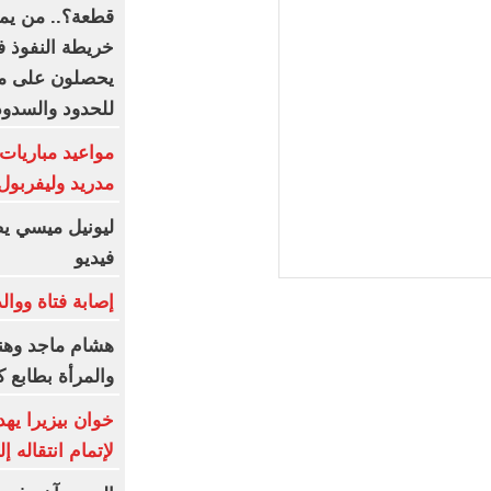
قطعة؟.. من يمل
يحصلون على مياه
للحدود والسدود
مواعيد مباريات 
مدريد وليفربول 
ليونيل ميسي يص
فيديو
إصابة فتاة ووال
هشام ماجد وهنا
والمرأة بطابع 
خوان بيزيرا يهد
لإتمام انتقاله 