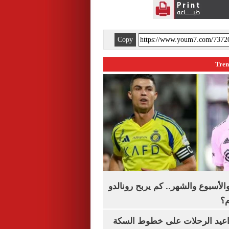
Copy
الأسبوع والشهر.. كم يربح رونالدو
م؟
واعيد الرحلات على خطوط السكة