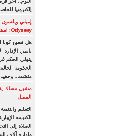
اليوم.. آخر فر
إلكترونيا للحاص
Odyssey: استعراض للمذابح
هل تصبح كوبا ا
تايمز: الإدارة 
يتولى الحكم فى
الحكومة الحال
متشدد.. وحفيد
مشيل مساك يق
المقبل
التعليم والتنمي
الكنيسة الإيبا
الصلاة إلى الت
وإدارة آلاف البش