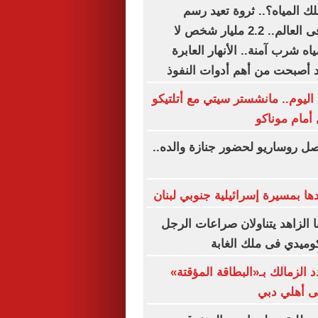
ك المياه؟.. ثروة تعيد رسم
خريطة النفوذ فى العالم.. 2.2 مليار شخص لا
 شرب آمنة.. الأنهار العابرة
 أصبحت من أهم أدوات النفوذ
اليوم.. مانشستر سيتي مع أتلتيكو
أمام موناكو
ل روساريو لحضور جنازة والده..
دها بمسيرة إسرائيلية جنوبي لبنان
 الزاهد يتناولان صراعات الرجل
كوميدي فى ملك الغابة
د الزمالك بـ«البطاقة المؤقتة»
إلى أهلي دبي