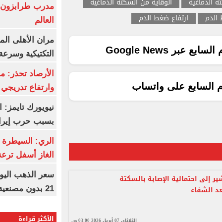
ة الدماغية
الوقاية من السكتة الدماغية
مدرب طرابزون:
الدم
ارتفاع ضغط الدم
العالم
مران الأهلى الم
ع عبر Google News
التكتيكية وسرعة
الأرصاد تحذر: م
م السابع على واتساب
وارتفاع تدريجي 
نيويورك تايمز: 
بسبب حرب إيرا
الري: السيطرة 
الغاز أسفل ترعة
ير إلى احتمالية الإصابة بالسكتة
21 بدون مصنعية بـ6115 جنيها
عد الشفاء
الأكثر قراءة
الثلاثاء، 07 أبريل 2026 03:00 ص