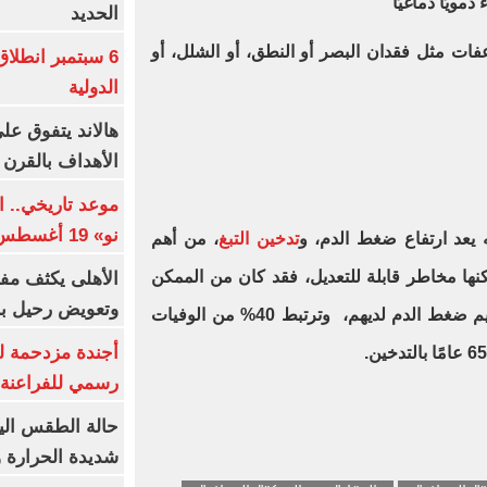
الحديد
فات مثل فقدان البصر أو النطق، أو الشلل، أو
6 سبتمبر انطلا
الدولية
هالاند يتفوق عل
الأهداف بالقرن 21
موعد تاريخي.. 
نو» 19 أغسطس
 يعد ارتفاع ضغط الدم، و
تدخين التبغ
، من أهم
كنها مخاطر قابلة للتعديل، فقد كان من الممكن
الأهلى يكثف مف
وتعويض رحيل ب
إنقاذ 40% ممن توفوا بالسكتة بتنظيم ضغط الدم لديهم، وترتبط 40% من الوفيات
أجندة مزدحمة ل
رسمي للفراعنة 
شديدة الحرارة و7 ظواهر جوي