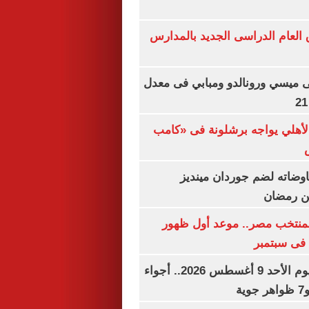
ق العام الدراسى الجديد بالمدارس
ى ميسي ورونالدو ومبابي فى معدل
الأهلي يواجه برشلونة فى «كامب
اوضاته لضم جوردان مينديز
ن رمضان
منتخب مصر.. موعد أول ظهور
فى سبتمبر
حالة الطقس اليوم الأحد 9 أغسطس 2026.. أجواء
ة