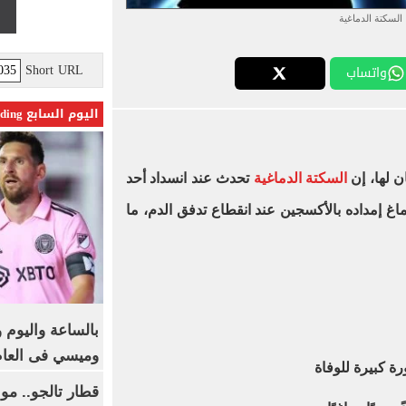
السكتة الدماغية
Short URL
واتساب
اليوم السابع Trending
ن لها، إن
السكتة الدماغية
تحدث عند انسداد أحد
ماغ إمداده بالأكسجين عند انقطاع تدفق الدم، ما
بالساعة واليوم و
وميسي فى العا
 كبيرة للوفاة
قطار تالجو.. م