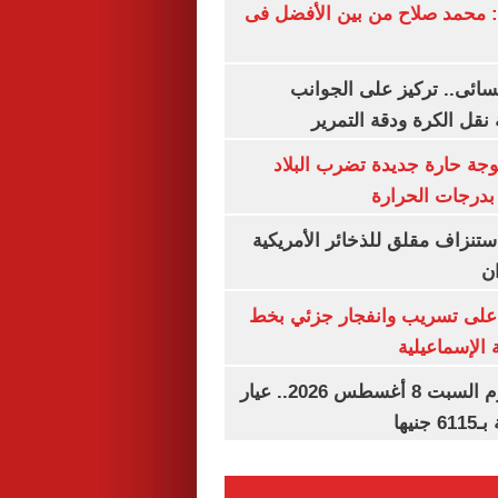
 محمد صلاح من بين الأفضل فى
سائى.. تركيز على الجوانب
 نقل الكرة ودقة التمرير
وجة حارة جديدة تضرب البلاد
بدرجات الحرارة
استنزاف مقلق للذخائر الأمريكية
ن
على تسريب وانفجار جزئي بخط
 الإسماعيلية
سعر الذهب اليوم السبت 8 أغسطس 2026.. عيار