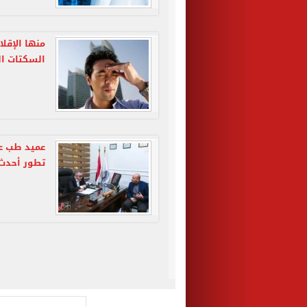
السكتات ال
عميد طب ع
تطور أحدث 