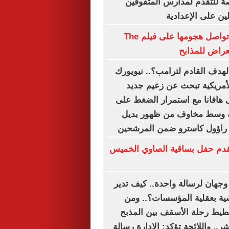
صة للتقدم لمدارس المتفوقين
لين على الإعدادية
إميلي ويلسون تواصل هجومها على فيلم The
لهدف القادم لترامب؟.. نيويورك
الأمريكية تبحث عن زعيم جديد
 هافانا مع استمرار الضغط على
ية وسط مخاوف من ظهور بديل
 راؤول كاسترو ضمن المرشحين
دم حفل بساقية الصاوي الخميس
ة وجهان لرسالة واحدة.. كيف تدير
رشية بعقلية المؤسسات؟.. ومن
خطيط رحلة الأسقف بين المذبح
ر.. واللائحة تؤكد: الإدارة رسالة