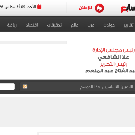
الأحد، 09 أغسطس 2026
تقارير
حوادث
عرب
عالم
تحقيقات
اقتصاد
رياضة
وم غلق باب تسجيل الرغبات بموقع التنسيق الإلكترونى
ضور جنازة والده.. فيديو
تكتسي بألوان النادي قبل انطلاق الدوري (صور)
ري بثنائية في ليلة غياب ليونيل ميسي.. فيديو
اب عن معسكر الزمالك بالعاصمة الجديدة