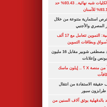
توقعات تنسيق الكليات شبه نهائية.. 93.43% حد
رص استثمارية متنوعة من خلال
 المصري والأجنبي
الشكاوى الحكومية: التموين تتعامل مع 17 ألف
واق وبطاقات التموين
الأهلي يمدد عقد مصطفى شوبير مقابل 16 مليون
هل تتلقى أرباحاً من منصة X ؟ .. إيلون ماسك
كافآت
حقيقة الاستفادة من انتقال
طرابزون سبور
بالدقهلية يوثق آلاف السنين من