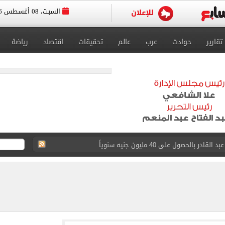
السبت، 08 أغسطس 2026
تقارير
حوادث
عرب
عالم
تحقيقات
اقتصاد
رياضة
د الناصر محمد فى الزمالك بسبب المباريات الودية
قيا تحت 23 عاماً 2027
د صراع طويل مع المرض
 استثنائيًا بعد استمراره مع فريق برشلونة الأول
ة متنوعة من خلال منصتى الاستثمار المصري والأجنبي