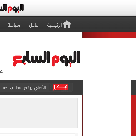
الرئيسية
عاجل
سياسة
حقيقة خلاف معتمد جمال وعب
كاف يمنح مصر حق استضافة أمم أفري
وفاة والد ليونيل ميسي بع
حمزة عبد الكريم ينتظر يومًا
الإسكان: طرح فرص استثماري