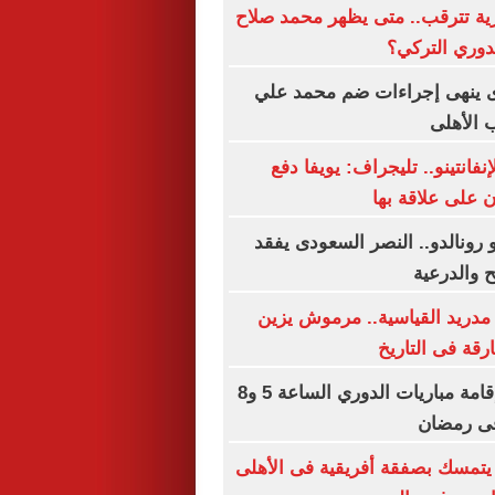
ية تترقب.. متى يظهر محمد صلاح
دوري التركي؟
 ينهى إجراءات ضم محمد علي
 الأهلى
فانتينو.. تليجراف: يويفا دفع
ان على علاقة بها
 رونالدو.. النصر السعودى يفقد
ح والدرعية
مدريد القياسية.. مرموش يزين
ارقة فى التاريخ
رابطة الأندية: إقامة مباريات الدوري الساعة 5 و8
يتمسك بصفقة أفريقية فى الأهلى