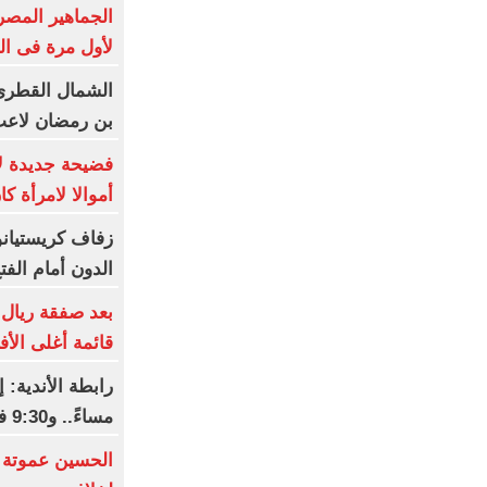
الجماهير المصر
لأول مرة فى ال
الشمال القطرى
بن رمضان لاعب
فضيحة جديدة لإن
أموالا لامرأة ك
زفاف كريستيانو
الدون أمام الفت
بعد صفقة ريال 
قائمة أغلى الأف
مساءً.. و9:30 فى رمضان
الحسين عموتة 