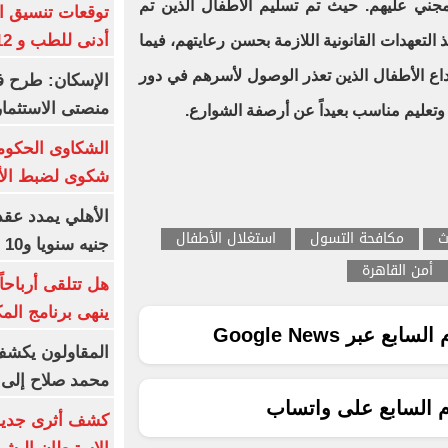
مجني عليهم. حيث تم تسليم الأطفال الذين تم
أدنى للطب و 93.12% للأسنان
 التعهدات القانونية اللازمة بحسن رعايتهم، فيما
داع الأطفال الذين تعذر الوصول لأسرهم في دور
الإسكان: طرح ف
منصتى الاستثمار
تعليم مناسب بعيداً عن أرصفة الشوارع.
شكوى لضبط الأس
ث
مكافحة التسول
استغلال الأطفال
جنيه سنويا و10 بونص وإعلانات
أمن القاهرة
ينهى برنامج الم
ع عبر Google News
المقاولون يكشف 
محمد صلاح إلى 
م السابع على واتساب
كشف أثرى جديد 