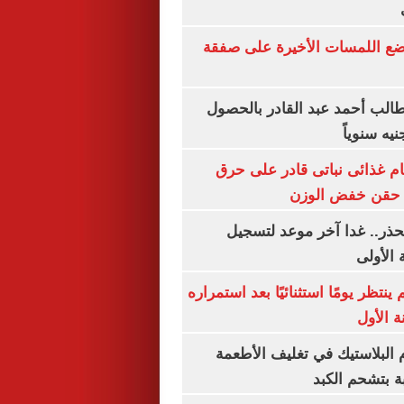
يضع اللمسات الأخيرة على صفقة
الب أحمد عبد القادر بالحصول
ام غذائى نباتى قادر على حرق
ن حقن خفض الوزن
حذر.. غدا آخر موعد لتسجيل
 الأولى
ينتظر يومًا استثنائيًا بعد استمراره
 الأول
البلاستيك في تغليف الأطعمة
ة بتشحم الكبد