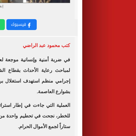
إنقاذ 13 طف
فيسبوك
كتب محمود عبد الراضي
في ضربة أمنية وإنسانية موجعة ل
لمباحث رعاية الأحداث بقطاع 
إجرامي منظم استهدف استغلال براء
بشوارع العاصمة.
العملية التي جاءت في إطار استراتي
للخطر، نجحت في تحطيم واحدة من أخ
ستاراً لجمع الأموال الحرام.