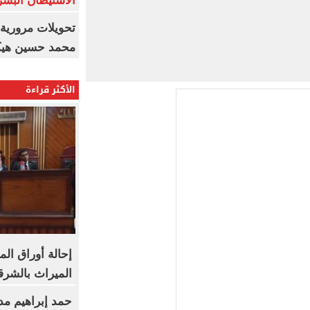
الاستيطان البش
تحويلات مرورية 
محمد حسين هيكل
الأكثر قراءة
إحالة أوراق ال
الميراث بالشرق
حمد إبراهيم مديرً