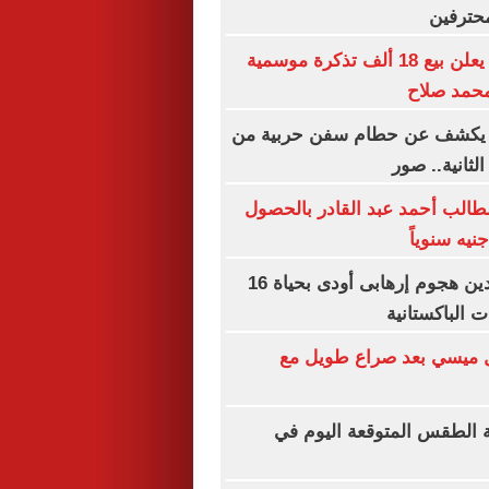
محترفين
طرابزون سبور يعلن بيع 18 ألف تذكرة موسمية
 محمد صلاح
 يكشف عن حطام سفن حربية من
لثانية.. صور
طالب أحمد عبد القادر بالحصول
مجلس الأمن يدين هجوم إرهابى أودى بحياة 16
الباكستانية
يل ميسي بعد صراع طويل مع
 الطقس المتوقعة اليوم في