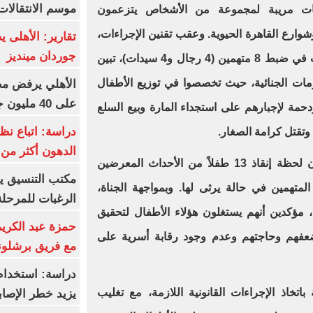
موسم الانتقالات
ات مريبة لمجموعة من الأشخاص يتزعمون
ارع القاهرة الحيوية. وعقب تقنين الإجراءات،
تقارير: الأهلى 
جوردان مينديز
انطلقت مأمورية أمنية مكبرة نجحت في ضبط 8 متهمين (4 رجال و4 سيدات)، تبين
معلومات الجنائية، حيث تخصصوا في توزيع الأطفال
الأهلي يرفض مط
على 40 مليون جنيه سنوياً
حمة لإجبارهم على استجداء المارة وبيع السلع
دراسة: اتباع نظ
وتقتل كرامة الصغار.
الدهون أكثر م
المشهد الأكثر تأثيراً في العملية كان لحظة إنقاذ 13 طفلاً من الأحداث المعرضين
مكتب التنسيق ي
متهمين في حالة يرثى لها. وبمواجهة الجناة،
الرغبات للمرحلة
، مؤكدين أنهم يستغلون هؤلاء الأطفال لتحقيق
حمزة عبد الكريم 
فهم وحاجتهم وعدم وجود رقابة أسرية على
مع فريق برشلونة
دراسة: استخدام 
باتخاذ الإجراءات القانونية اللازمة، مع تغليب
يزيد خطر الإصاب