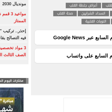
مونديال 2030
قلب
أعراض جلطة القلب
انسداد الشرايين
صحة القلب
مواعيد 3
النوبات القلبية
الممتاز
إحذر.. تركيب "ا
ع عبر Google News
فيه التصالح بقا
3 مواد تخصصي
الصف الثالث الثا
م السابع على واتساب
مختارات اليوم ال