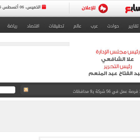
الخميس، 06 أغسطس 2026
تقارير
حوادث
عرب
عالم
تحقيقات
اقتصاد
رياضة
أفريقية نضع زد في مواجهة أساس الجيبوتي
لهم.. فيديو
جنسية بـ«كلية تدريب».. BBC تكشف التفاصيل