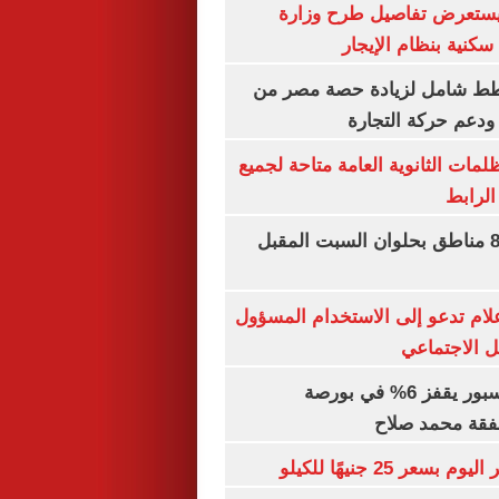
يستعرض تفاصيل طرح وزارة
كنية بنظام الإيجار
خطط شامل لزيادة حصة مصر من
 ودعم حركة التجارة
ظلمات الثانوية العامة متاحة لجميع
الرابط
قطع المياه عن 8 مناطق بحلوان السبت المقبل
إعلام تدعو إلى الاستخدام المسؤول
 الاجتماعي
سهم طرابزون سبور يقفز 6% في بورصة
فقة محمد صلاح
عر 25 جنيهًا للكيلو