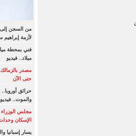
ن
من السجن إلى س
لأزمة إبراهيم س
فني بمحطة مياه 
ميلاد.. فيديو
مصدر بالزمالك:
حتى الآن
حرائق أوروبا..
والموت.. فيديو
مجلس الوزراء 
الإسكان وحدات 
يسار إسبانيا و