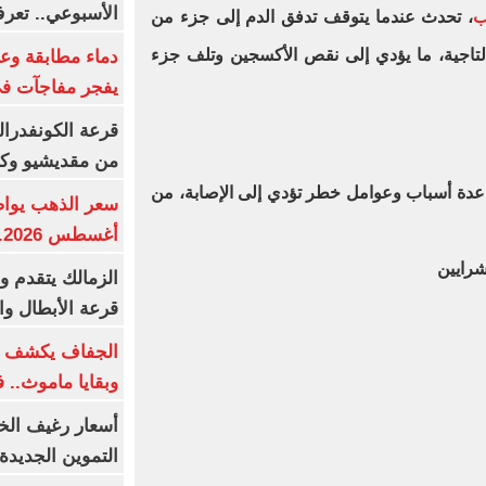
الأسبوعي.. تعر
ب
، تحدث عندما يتوقف تدفق الدم إلى جزء من
لتاجية، ما يؤدي إلى نقص الأكسجين وتلف جزء
دماء مطابقة وع
يفجر مفاجآت ف
قرعة الكونفدرال
من مقديشيو وكيت
 عدة أسباب وعوامل خطر تؤدي إلى الإصابة، من
أغسطس 2026.. بكم سعر عيار 21؟
شرايين
الزمالك يتقدم و
قرعة الأبطال وال
الجفاف يكشف أس
وبقايا ماموث.. 
أسعار رغيف الخب
التموين الجديدة