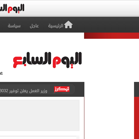
الرئيسية
عاجل
سياسة
وزير العمل يعلن توفير 3032 فرصة عمل في 56 شركة بـ9 محافظات
مجلس الوزراء يوافق على 12 قرار خلال اجتماعه الأسبوعي.. تعرف عليهم
قرعة كأس الكونفدرالية ال
بركان فويجو بجواتيمالا يهدأ بعد 50 ساعة وعودة السكان إلى مناز
الجيش البريطاني يحقق في اعتداءات 