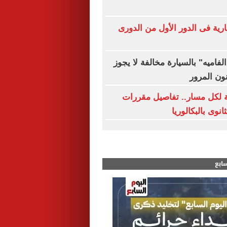
 قمم نارية فى الدور الأول من الدورى
لفاميه" بالسيارة مخالفة لا يجوز
نون المرور
ة لكل مسار.. تفاصيل مقررات
نوى بالبكالوريا
سابع