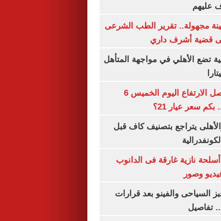
ف عليهم
ينة مجهولة.. تقرير الطب الشرعى
ى قضية أشرف داري
ية تضع الأهلي في مواجهة المتأهل
ارا
سعر الذهب يواصل الارتفاع اليوم الخميس 6
الأهلى يتراجع بتصنيف كاف قبل
كونفدرالية
لحة نازية غارقة فى الدانوب
فيديو وصور
ز السياحى والفينو بعد قرارات
.. تفاصيل