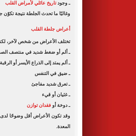
ـ وجود
تاريخ عائلي لأمراض القلب
وغالبًا ما تحدث الجلطة نتيجة تكوّن
أعراض جلطة القلب
تختلف الأعراض من شخص لآخر، لكنها 
ـ ألم أو ضغط شديد في منتصف الصد
ـ ألم يمتد إلى الذراع الأيسر أو الرقبة
ـ ضيق في التنفس
ـ تعرق شديد مفاجئ
ـ غثيان أو قيء
ـ دوخة أو
فقدان توازن
وقد تكون الأعراض أقل وضوحًا لدى ا
المعدة.