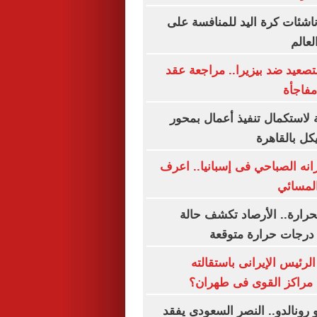
شئات كرة اليد للمنافسة على
لعالم
تصعيد ضد بيزيرا.. مراجعة عقد
فاجأة
 لاستكمال تنفيذ أعمال بمحور
ل بالقاهرة
انه الصباحي فى إسبانيا.. اعرف
المسائي
حرارة.. الأرصاد تكشف حالة
رجات حرارة متوقعة
لرئيس الإيرانى باستقالته
 مراكز القوى فى طهران؟
 رونالدو.. النصر السعودى يفقد