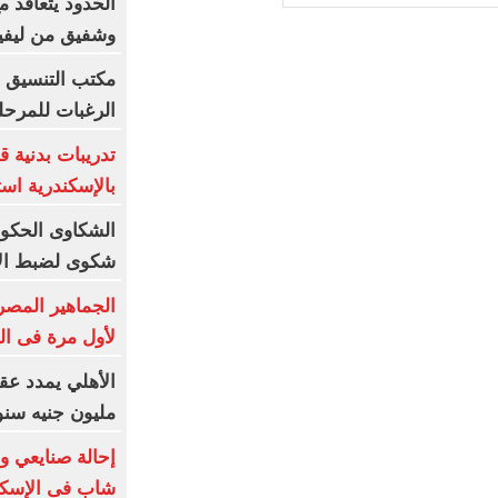
الحدود يتعاقد 
وشفيق من ليفيل
مكتب التنسيق ي
الرغبات للمرحلة
تدريبات بدنية 
بالإسكندرية است
شكوى لضبط الأ
الجماهير المصر
لأول مرة فى ال
مليون جنيه سنويا و10 بونص و
إحالة صنايعي وش
شاب فى الإسكن