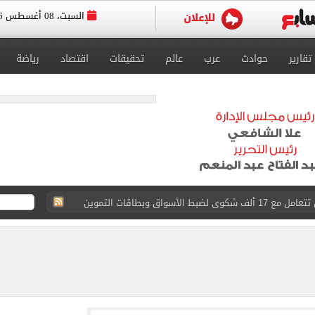
السبت، 08 أغسطس 2026
تقارير
حوادث
عرب
عالم
تحقيقات
اقتصاد
رياضة
ات ضم محمد علي بن رمضان لاعب الأهلى
طرابزون سبور غيّر منظور العالم للدورى التركى
يوثق آلاف السنين من الاستيطان البشري
نفيذ أعمال بمحور محمد حسين هيكل بالقاهرة
 فى إسبانيا.. اعرف موعد التدريب المسائي