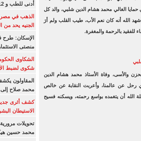
أدنى للطب و 93.12% للأسنان
في حمايا الغالي محمد هشام الدين شلبي، والد كل
 الله أنه كان نعم الأب، طيب القلب ولم أرَ
الجنيه يحد من 
عاء للفقيد بالرحمة والمغفرة.
الإسكان: طرح ف
منصتى الاستثمار
شلبي
شكوى لضبط الأس
الحزن والأسى، وفاة الأستاذ محمد هشام الدين
المقاولون يكشف 
ذي رحل عن عالمنا، وأعربت النقابة عن خالص
محمد صلاح إلى 
ائلة الله أن يتغمده بواسع رحمته، ويسكنه فسيح
كشف أثرى جديد 
الاستيطان البش
تحويلات مرورية 
محمد حسين هيكل