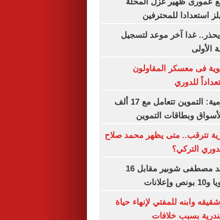
مع عمورى ظهير غزل المحلة
ز استعدادا للمحترفين
حذر.. غدا آخر موعد لتسجيل
 الأولى
قوية فى معسكر المقاولون
عداداً للدوري
الشكاوى الحكومية: التموين تتعامل مع 17 ألف
سواق وبطاقات التموين
ية تترقب.. متى يظهر محمد صلاح
دوري التركي؟
الأهلي يمدد عقد مصطفى شوبير مقابل 16
إعلانات
قيقه وابنه للمفتي لإنهاء حياة
درية بسبب خلافات