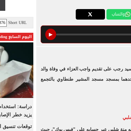
واتساب
Short URL
▶
اليوم السابع Trending
يد رجب على تقديم واجب العزاء في وفاة والد
اجدهما بمسجد مسجد المشير طنطاوي بالتجمع
دراسة: استخدام 
يزيد خطر الإصاب
شلبي
ه منة شلبي عبر حسابه على "فيس بوك"، حيث