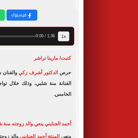
فيسبوك
1x
1:36 / 0:00
كتبت/ مارينا تراشر
حرص
الدكتور أشرف زكي
والفنان س
الفنانة منة شلبي، وذلك خلال تو
الخامس.
أحمد الجنايني ينعي والد زوجته منة 
ونعي
المنتج أحمد الجنايني
والد زوجت