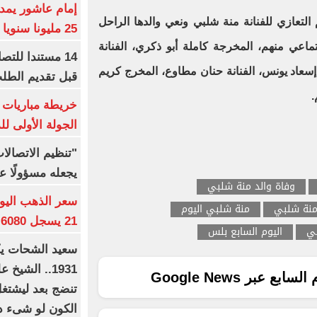
لتعازي للفنانة منة شلبي ونعي والدها الراحل
25 مليونا سنويا وعقد إعلاني
ماعي منهم، المخرجة كاملة أبو ذكري، الفنانة
14 مستندا للتص
ة إسعاد يونس، الفنانة حنان مطاوع، المخرج كريم
قبل تقديم الطل
.
خريطة مباريات ا
الجولة الأولى ل
"تنظيم الاتصال
يجعله مسؤولًا عن
وفاة والد منة شلبي
منة شلبي
منة شلبي اليوم
21 يسجل 6080 جنيها
بي
اليوم السابع بلس
1931.. الشي
ع عبر Google News
تنضج بعد ليشتغل 
الكون لو شىء دم