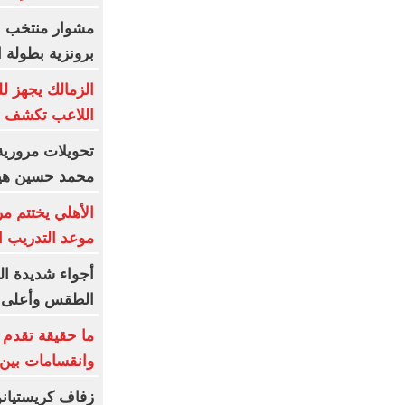
مشوار منتخب نا
برونزية بطولة ا
الزمالك يجهز لل
اللاعب تكشف م
تحويلات مرورية
محمد حسين هيك
الأهلي يختتم مر
موعد التدريب 
أجواء شديدة ال
الطقس وأعلى د
ما حقيقة تقدم ا
وانقسامات بين
زفاف كريستيانو