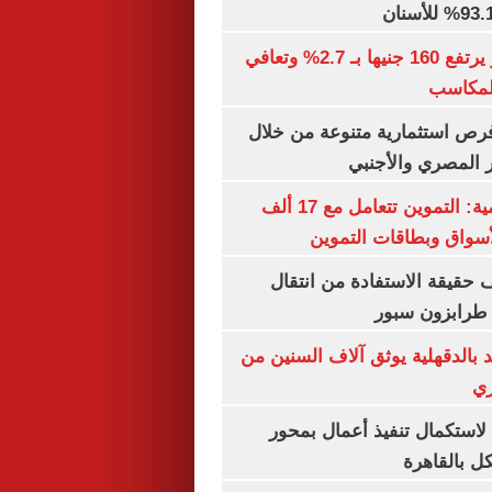
الذهب في مصر يرتفع 160 جنيها بـ 2.7% وتعافي
المكاسب
رص استثمارية متنوعة من خلال
 المصري والأجنبي
الشكاوى الحكومية: التموين تتعامل مع 17 ألف
واق وبطاقات التموين
حقيقة الاستفادة من انتقال
طرابزون سبور
بالدقهلية يوثق آلاف السنين من
ري
لاستكمال تنفيذ أعمال بمحور
 بالقاهرة