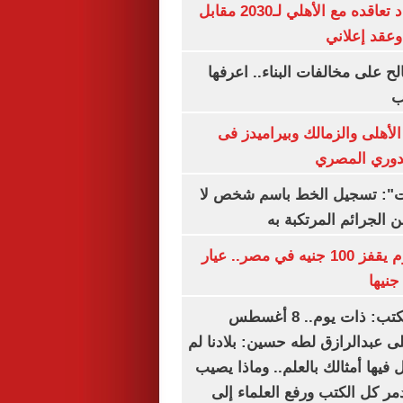
إمام عاشور يمدد تعاقده مع الأهلي لـ2030 مقابل
الح على مخالفات البناء.. اعرفها
ب
لأهلى والزمالك وبيراميدز فى
لدوري المصري
ات": تسجيل الخط باسم شخص لا
 الجرائم المرتكبة به
سعر الذهب اليوم يقفز 100 جنيه في مصر.. عيار
سعيد الشحات يكتب: ذات يوم.. 8 أغسطس
خ على عبدالرازق لطه حسين: بلادنا لم
فيها أمثالك بالعلم.. وماذا يصيب
ر كل الكتب ورفع العلماء إلى