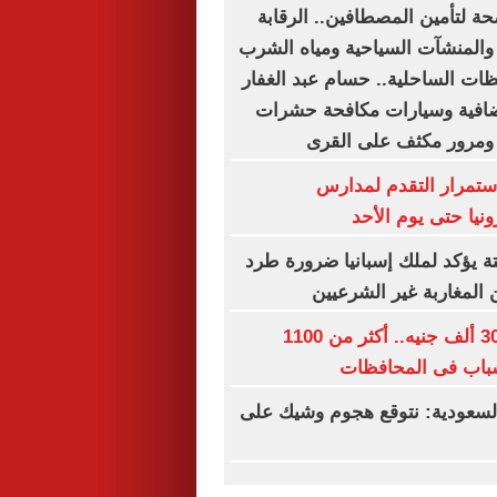
ة لتأمين المصطافين.. الرقابة
المنشآت السياحية ومياه الشرب
ظات الساحلية.. حسام عبد الغفار
افية وسيارات مكافحة حشرات
 ومرور مكثف على القرى
استمرار التقدم لمدارس
ونيا حتى يوم الأحد
ة يؤكد لملك إسبانيا ضرورة طرد
 المغاربة غير الشرعيين
رواتب تصل لـ 30 ألف جنيه.. أكثر من 1100
باب فى المحافظات
سعودية: نتوقع هجوم وشيك على