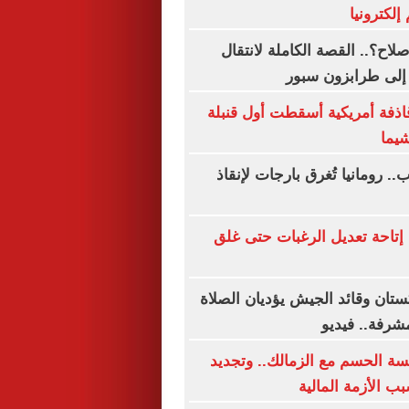
 إلكترونيا
اح؟.. القصة الكاملة لانتقال
إلى طرابزون سبور
قاذفة أمريكية أسقطت أول قنبلة
يما
. رومانيا تُغرق بارجات لإنقاذ
إتاحة تعديل الرغبات حتى غلق
ستان وقائد الجيش يؤديان الصلاة
شرفة.. فيديو
ة الحسم مع الزمالك.. وتجديد
ب الأزمة المالية