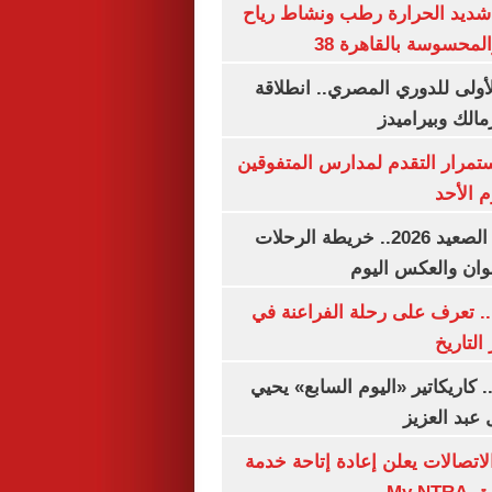
شديد الحرارة رطب ونشاط رياح
لمحسوسة بالقاهرة 38
لأولى للدوري المصري.. انطلاقة
مالك وبيراميدز
استمرار التقدم لمدارس المتفوقين
م الأحد
مواعيد قطارات الصعيد 2026.. خريطة الرحلات
وان والعكس اليوم
. تعرف على رحلة الفراعنة في
التاريخ
. كاريكاتير «اليوم السابع» يحيي
عبد العزيز
لاتصالات يعلن إعادة إتاحة خدمة