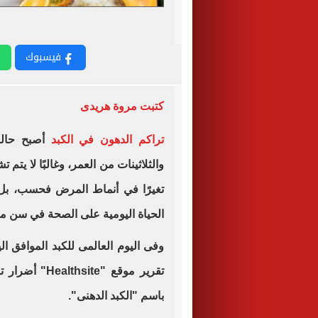
فيسبوك
كتبت مروة هريدى
تراكم الدهون في الكبد
أصبح حالة
والثلاثينات من العمر، وغالبًا لا يت
تغيرًا في أنماط المرض فحسب، بل ي
الحياة اليومية على الصحة في سن مبك
تقرير موقع "e
باسم "الكبد الدهنى".