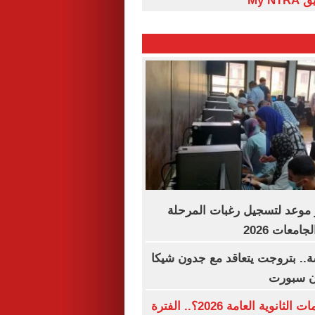
My N
موعد لتسجيل رغبات المرحلة
امعات 2026
.. بتروجت يتعاقد مع جدون شيكا
ن سبورت
متى تنتهى تظلمات الثانوية العامة 2026؟.. الفترة