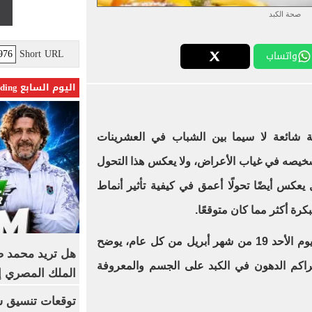
صحة الكبد
Short URL
واتساب
اليوم السابع Trending
 شائعة لا سيما بين الشباب في العشرينات
م تشخيصه في غياب الأعراض، ولا يعكس هذا التحول
عكس أيضًا تحولًا أعمق في كيفية تأثير أنماط
رة أكثر مما كان متوقعًا.
وفى اليوم العالمى للكبد الموافق اليوم الأحد 19 من شهر أبريل من كل عام، يوضح
هل تريد محمد صل
Healthsit" أضرار تراكم الدهون في الكبد على الجسم والمعروفة
الملك المصري إ
توقعات تنسيق شب