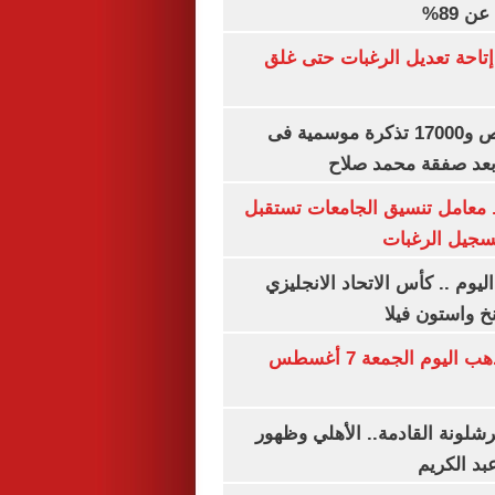
 89%
تاحة تعديل الرغبات حتى غلق
بيع 15 ألف قميص و17000 تذكرة موسمية فى
بعد صفقة محمد صلاح
. معامل تنسيق الجامعات تستقبل
تسجيل الرغبات
ليوم .. كأس الاتحاد الانجليزي
خ واستون فيلا
توقعات سعر الذهب اليوم الجمعة 7 أغسطس
شلونة القادمة.. الأهلي وظهور
بد الكريم