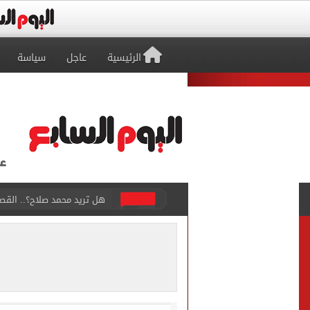
الرئيسية
عاجل
سياسة
توقعات تنسيق شبه نهائية.. 
مكتب التنسيق: إتاحة تعديل
بيع 15 ألف قميص و17000 تذكرة موسمية فى طرابزون سبور بعد صفقة محمد صلاح
المرحلة الأولى.. معامل تنس
7 قتلى و15 مصابا بإطلاق نار داخل مدرسة فى تايلاند