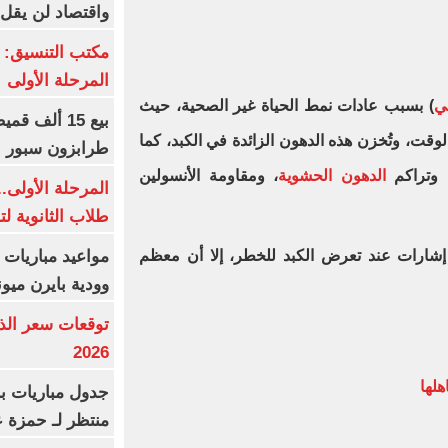
واقتصاد لن يقل عن
مكتب التنسيق: إ
المرحلة الأولى
ني
) بسبب عادات نمط الحياة غير الصحية، حيث
لوقت، وتُخزن هذه الدهون الزائدة في الكبد، كما
طرابزون سبور 
وتراكم
الدهون الحشوية
، ومقاومة الأنسولين
المرحلة الأولى.
طلاب الثانوية ل
مواعيد مباريات ا
ارات عند تعرض الكبد للخطر، إلا أن معظم
وودية بايرن ميون
2026
هلها
جدول مباريات بر
منتظر لـ حمزة ع