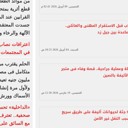
من موائد الطعام
الخميس، 09 أبريل 2026 02:41 م
قطع أثرية بمت
القرابين عند ال
اب قبل الاستقرار المهنى والعائلى..
جسدت المعتقدا
عدة بين جيل زد
الآلهة والرخاء 
اعترافات نصاب 
السبت، 04 أبريل 2026 10:53 ص
في المجتمعات ا
الحلم يقترب من 
 وعملية جراحية.. قصة وفاء فى متجر
لأليفة بالصين
مليون جنيه تعيد
ولأول مرة إنشاء
الخميس، 19 مارس 2026 12:30 ص
الأسماك وورش 
«الداخلية» تحس
اكتشاف 62 جثة لحيوانات أليفة على طريق سريع
صحفية.. تعترف:
بب النقل غير الآمن
مع السائق على 