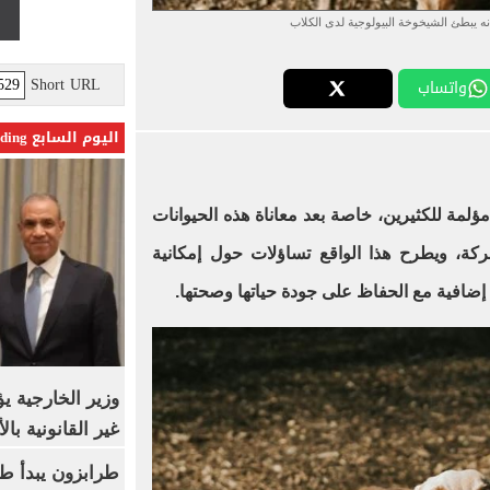
ه يبطئ الشيخوخة البيولوجية لدى الكلاب
Short URL
واتساب
اليوم السابع Trending
ؤلمة للكثيرين، خاصة بعد معاناة هذه الحيوانات
، ويطرح هذا الواقع تساؤلات حول إمكانية
 إضافية مع الحفاظ على جودة حياتها وصحتها.
وزير الخارجية 
غير القانونية با
طرابزون يبدأ ط