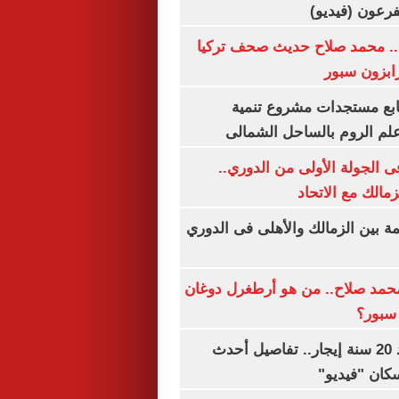
.. محمد صلاح حديث صحف تركيا
رابزون سبور
تابع مستجدات مشروع تنمية
لم الروم بالساحل الشمالى
 الجولة الأولى من الدوري..
زمالك مع الاتحاد
مة بين الزمالك والأهلى فى الدوري
مد صلاح.. من هو أرطغرل دوغان
سبور؟
شقتك ملكك بعد 20 سنة إيجار.. تفاصيل أحدث
كان "فيديو"