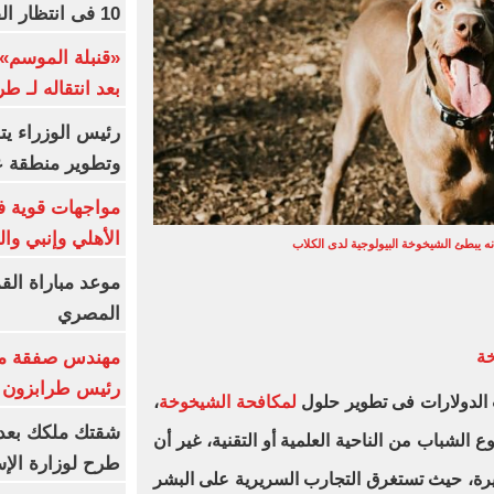
10 فى انتظار الفرعون (فيديو)
«قنبلة الموسم»
بعد انتقاله لـ ط
رئيس الوزراء ي
وتطوير منطقة ع
مواجهات قوية فى
الأهلي وإنبي وال
ه يبطئ الشيخوخة البيولوجية لدى الكلاب
موعد مباراة الق
المصري
مهندس صفقة مح
خة
رئيس طرابزون 
 الدولارات فى تطوير حلول
لمكافحة الشيخوخة
،
 الشباب من الناحية العلمية أو التقنية، غير أن
طرح لوزارة الإس
يرة، حيث تستغرق التجارب السريرية على البشر