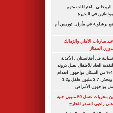
 الروحاني.. اعترافات متهم
واطنين في البحيرة
ع برشلونة في مأزق.. توريس أم
د مباريات الأهلي والزمالك
دوري الممتاز
نسانية فى أفغانستان.. الأغذية
تغذية الحاد للأطفال يصل ذروته
فى 12 ولاية.. 47% من السكان يواجهون انعدام
الأمن الغذائى.. ويحذر: 3.7 مليون طفل و1.2
مل يواجهون الأمراض
مواجهة 3 متهمين بتحريات غسل 50 مليون جنيه
لى راغبي السفر للخارج