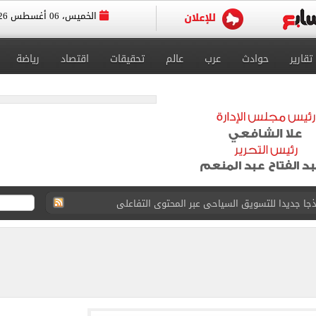
الخميس، 06 أغسطس 2026
تقارير
حوادث
عرب
عالم
تحقيقات
اقتصاد
رياضة
البحرين بمطار العلمين الدولى.. صور
اسية ودياً.. وغياب إمام عاشور
 في إطلاق نار بولاية نورث كارولينا
 يعلنون طرح السكر الحر بـ25 جنيها من الغد