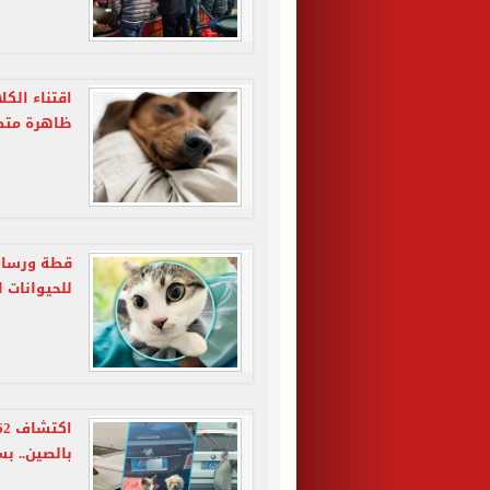
اقتناء الكل
ظاهرة متصا
قطة ورسالة
للحيوانات ا
بالصين.. بس