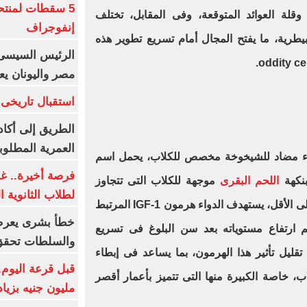
5 سقطات لمنتح
وقلة العوائد المتوقعة، وفى المقابل، تختلف
إنفوجراف
يطرية، ما يفتح المجال أمام تسريع تطوير هذه
الرئيس السيسى:
مصر واليونان يع
استقبال تاريخى 
الطريق إلى أكاد
العمرية المطلوبة
 عن تطوير دواء مضاد للشيخوخة مخصص للكلاب، يحمل اسم
فرصة أخيرة.. غد
اللحم البقرى
موجهة للكلاب التى تتجاوز
لطلاب الثانوية العام
أعمارها 10 سنوات وتزن 14 رطلا على الأقل، يستهدف الدواء هرمون IGF-1 المرتبط
خطأ بشرى يعرض
م ارتفاع مستوياته بعد سن البلوغ فى تسريع
والسلطات تحقق
تقليل تأثير هذا الهرمون، بما يساعد فى إبطاء
، خاصة الكبيرة منها التى تتميز بأعمار أقصر
مليون جنيه بزيادة 10 أض