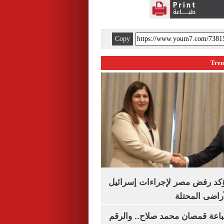
Copy
يؤكد رفض مصر لإجراءات إسرائيل
لأراضى المحتلة
باعة قمصان محمد صلاح.. والرقم