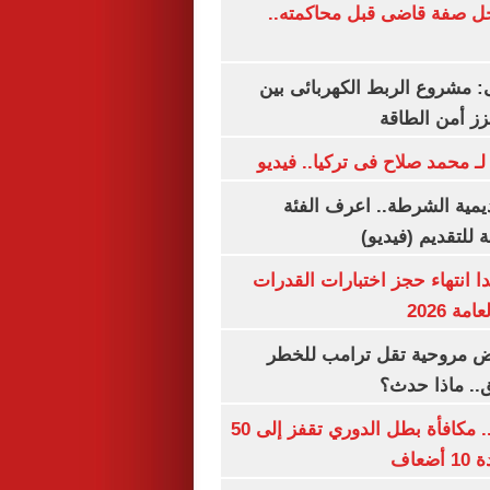
ل صفة قاضى قبل محاكمته..
 مشروع الربط الكهربائى بين
زز أمن الطاقة
لـ محمد صلاح فى تركيا.. فيديو
يمية الشرطة.. اعرف الفئة
 للتقديم (فيديو)
ا انتهاء حجز اختبارات القدرات
ة 2026
 مروحية تقل ترامب للخطر
.. ماذا حدث؟
قبل قرعة اليوم.. مكافأة بطل الدوري تقفز إلى 50
عاف