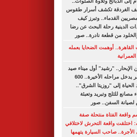
 إلى الذبائح وتلاوة الصلوات..
حف الغردقة تكشف أسرار طقوس
مصريين القدماء.. وتبرز كيف
ت الدينية رحلة البحث عن رضا
والخلود من قطعة نادرة.. صور
القاهرة.. أوهمت الضحايا بعمله
لعمرانية
الإبحار.. "رشيد" أول ميناء صيد
متكامل فى مصر يدخل مراحله الأخيرة.. 600
 الحياة إلى "روزيتا الشرق"..
 مصانع للثلج وتبريد وتعبئة
لصيانة السفن.. صور
م واقعة الفتاة منتحلة صفة
 اختلقت واقعة التحرش لاختلافي
الأجرة.. صاحب السيارة يتهمها