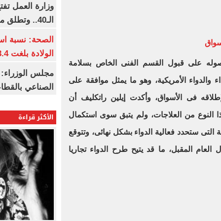
وزارة العمل تف
الـ40.. وتطلق مبادرة دعم الخبرات
الصحة: نسبة اس
سواق
الولادة بلغت 63.4% خلال 2026
صوله على قبول القسم الفنى الخاص بسلامة
مجلس الوزراء: 
اء والدواء الأمريكية، وهو ما يمثل موافقة على
الصناعي بالقطاع
إطلاقه فى الأسواق، وأكدت إيلين راتكليف أن
ا النوع من العلاجات، ولم يتبق سوى استكمال
الأكثر قراءة
لسريرية التى ستحدد فعالية الدواء بشكل نهائى، وتتوقع
العام المقبل، ما قد يتيح طرح الدواء تجاريا