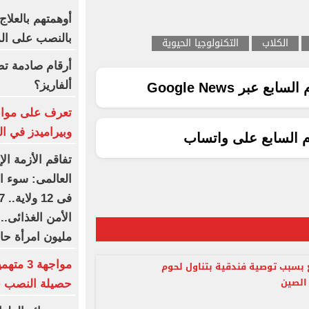
أوهمتهم بالعلاج
بالنصب على الم
الكلاب
التكنولوجيا الحيوية
أرقام صادمة تض
ألفاريز؟
ع عبر Google News
تعرف على مواعي
وبيراميدز في ال
م السابع على واتساب
تفاقم الأزمة الإ
العالمى: سوء ال
مليون امرأة حا
بسبب توصية فندقية بتناول لحوم
الصين
حصيلة النصب ع