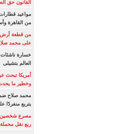
القانون حق ال
من القاهرة وأس
من قطعة أرض إلى
على محمد صلا
خسارة ناشئات ا
العالم بتشيلى
أمريكا تبحث عن
وخطير ما يحدث
محمد صلاح ضمن ا
يتربع منفردًا ع
مصرع شخصين وإ
ربع نقل محملة ب