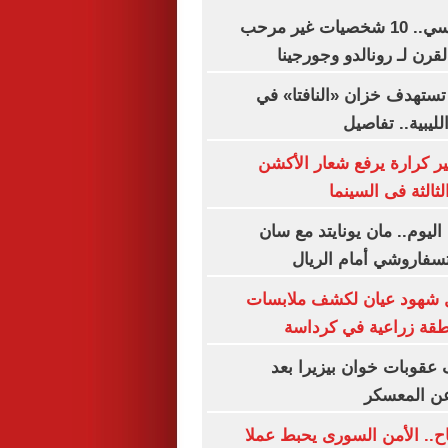
على رأسهم ميسي.. 10 شخصيات غير مرحب
قرن لـ رونالدو وجورجينا
تستهدف خزان «النافتا» في
لليبية.. تفاصيل
ير كرارة يرفع شعار الأكشن
ثالثة فى السينما
اليوم.. مان يونايتد مع سان
تسفاروشي أمام الريال
ال شهود عيان لكشف ملابسات
قة زراعية في كرداسة
عقوبات خوان بيزيرا بعد
عن المعسكر
اح.. الأمن السورى يحبط عملا