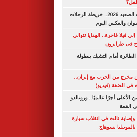
طفل؟
مواعيد قطارات الصعيد 2026.. خريطة الرحلات
وان والعكس اليوم
 فيلا فاخرة.. الهدايا تتوالى
ح فى طرابزون
لطائرة أمام التشيك ببطولة
 مخرج من الحرب مع إيران..
 في الضفة (فيديو)
لأعلى أجرًا عالميًا.. ورونالدو
لى القمة
صابة ثالث في انقلاب سيارة
الموبيليا بسوهاج