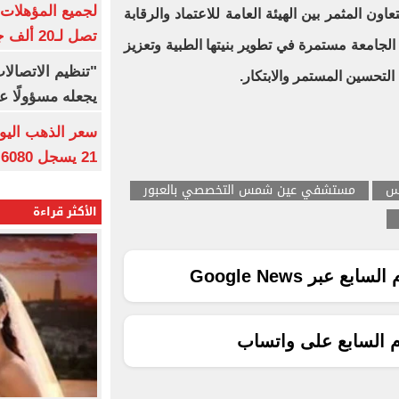
ون المثمر بين الهيئة العامة للاعتماد والرقابة
تصل لـ20 ألف جنيه
الجامعة مستمرة في تطوير بنيتها الطبية وتعزيز
"تنظيم الاتصال
التحسين المستمر والابتكار.
يجعله مسؤولًا عن
21 يسجل 6080 جنيها
س
مستشفي عين شمس التخصصي بالعبور
الأكثر قراءة
ع عبر Google News
م السابع على واتساب