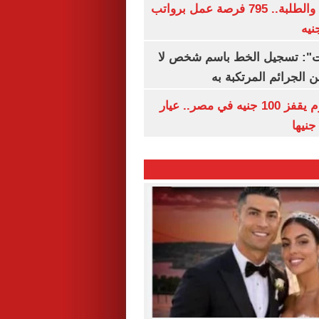
لجميع المؤهلات والطلبة.. 795 فرصة عمل برواتب
ات": تسجيل الخط باسم شخص لا
 الجرائم المرتكبة به
سعر الذهب اليوم يقفز 100 جنيه في مصر.. عيار