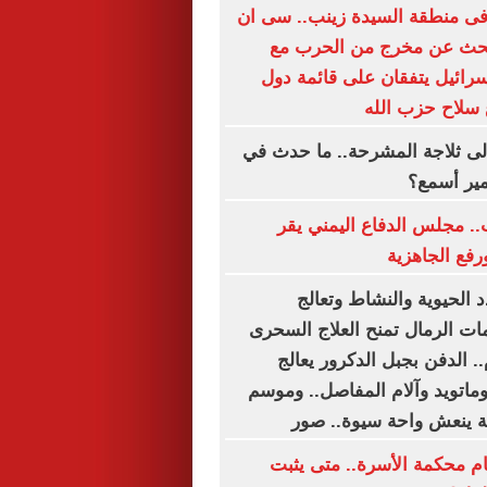
 فى منطقة السيدة زينب.. سى ان
بحث عن مخرج من الحرب مع
إسرائيل يتفقان على قائمة دول
 سلاح حزب الله
لى ثلاجة المشرحة.. ما حدث في
مير أسمع؟
. مجلس الدفاع اليمني يقر
ورفع الجاهزية
 الحيوية والنشاط وتعالج
ات الرمال تمنح العلاج السحرى
 الدفن بجبل الدكرور يعالج
وماتويد وآلام المفاصل.. وموسم
ية ينعش واحة سيوة.. صور
ام محكمة الأسرة.. متى يثبت