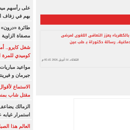
بهم في زفاف ال
طائرة «درون» 
 بالكهرباء يعزز التعافى اللغوى لمرضى
مصفاة الزاوية ا
ماغية.. رسالة دكتوراة بـ طب عين
شغل كايرو.. أم
كوميدي للمرة ال
الثلاثاء، 14 أبريل 2026 05:45 م
مواعيد مباريات 
جيرمان و فيرين
الاستماع لأقو
مقتل شاب بمنط
الزمالك يضاعف 
استمرار غيابه 
العالم هذا الصب