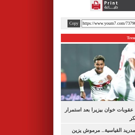
Copy
قوبات خوان بيزيرا بعد استمرار
كر
دريد القياسية.. مرموش يزين