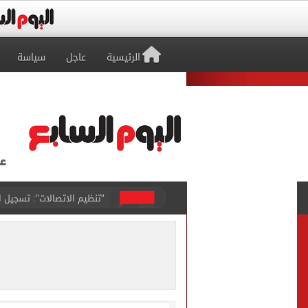
الرئيسية
عاجل
سياسة
مشاهد ساحرة على شاطئ رأس
الكشف عن قصر محمد صلاح ا
الاتحاد التركي يمنح طرابز
برشلونة يطرح تذاكر مواجه