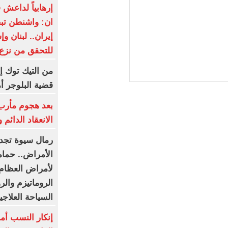
إرهابياً لداعش
ان: واشنطن ت
إيران.. لبنان و
للتحقق من نزع
من التيك توك إ
قضية البلوجر أ
بعد هجوم مأرب.
الانعقاد الدائم 
رمال سيوة تجدد
الأمراض.. حمام
لأمراض العظام..
الروماتيزم والر
السياحة العلاج
إنكار النسب أم