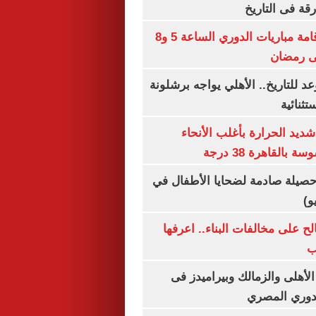
رقة فى التاريخ
رابطة الأندية: إقامة مباريات الدوري الساعة 5 و8
 للتاريخ.. الأهلي يواجه برشلونة
تثنائية
ديد الحرارة بأغلب الأنحاء
القاهرة 38 درجة
صيلة صادمة لضحايا الأطفال في
و)
الح على مخالفات البناء.. اعرفها
ب
لأهلى والزمالك وبيراميدز فى
لدوري المصري