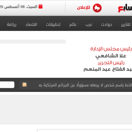
السبت، 08 أغسطس 2026
تقارير
حوادث
عرب
عالم
تحقيقات
اقتصاد
رياضة
 البر في أجواء صيفية مميزة.. فيديو
لفاخر فى طرابزون.. صور
ون سبور رخصة مشاركة محمد صلاح
القاضي المزيف: اشتريت بدلتين من سوق الجمعة واستأجرت بودي جارد عشان أتقن الشخصية
ة الأهلي على كأس خوان جامبر