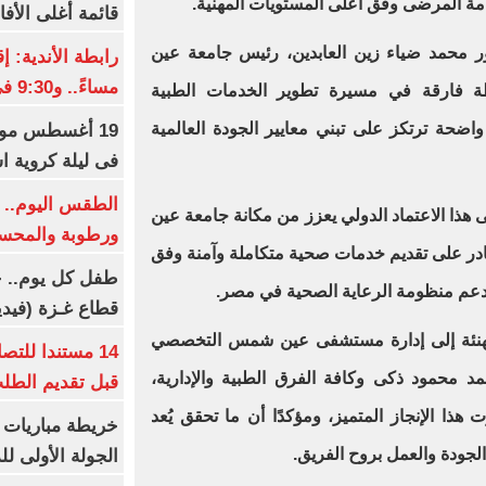
مة المرضى وفق أعلى المستويات المهنية.
قائمة أغلى الأفا
تور محمد ضياء زين العابدين، رئيس جامعة عين
مساءً.. و9:30 فى رمضان
ة فارقة في مسيرة تطوير الخدمات الطبية
اضحة ترتكز على تبني معايير الجودة العالمية
19 أغسطس موعد
فى ليلة كروية اس
الطقس اليوم.. ش
ذا الاعتماد الدولي يعزز من مكانة جامعة عين
ورطوبة والمحسوسة ب
ر على تقديم خدمات صحية متكاملة وآمنة وفق
طفل كل يوم.. ح
 دعم منظومة الرعاية الصحية في مصر.
قطاع غـزة (فيدي
تهنئة إلى إدارة مستشفى عين شمس التخصصي
14 مستندا للتص
مد محمود ذكى وكافة الفرق الطبية والإدارية،
قبل تقديم الطل
هذا الإنجاز المتميز، ومؤكدًا أن ما تحقق يُعد
خريطة مباريات ا
 الجودة والعمل بروح الفريق.
الجولة الأولى ل