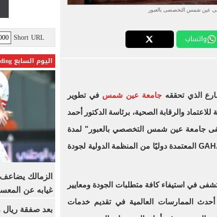
ى عين شمس التخصصى بالعبور
Short URL
واتساب
اليوم السابع Trending
ارع الذي تحققه
جامعة عين شمس
في تطوير
 للاعتماد والرقابة الصحية، برئاسة الدكتور أحمد
شفى جامعة عين شمس التخصصي بالعبور" لمدة
ثلاث سنوات، وذلك وفقًا لمعايير GAHAR المعتمدة دوليًا من المنظمة الدولية لجودة
الزمالك يضاعف ع
مستشفى في استيفاء كافة متطلبات الجودة ومعايير
غيابه عن المعس
يق أحدث الممارسات العالمية في تقديم خدمات
بعد صفقة ريال م