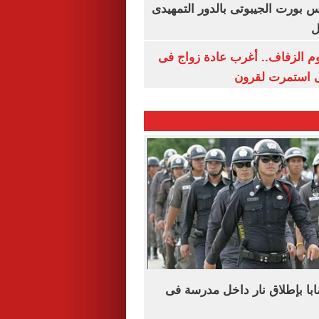
س بورت الجيبوتى بالدور التمهيدى
ل
م الزفاف.. أغرب عادة زواج فى
 استمرت لقرون
ى و15 مصابا بإطلاق نار داخل مدرسة فى