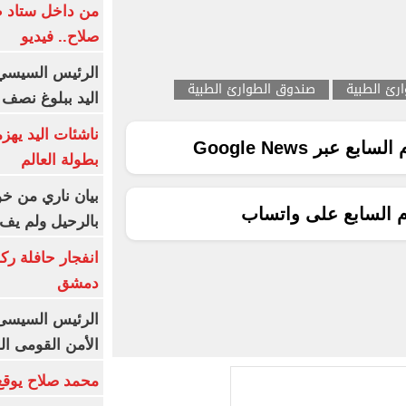
من داخل ستاد ط
صلاح.. فيديو
الرئيس السيسي 
ارئ الطبية
صندوق الطوارئ الطبية
اليد ببلوغ نصف 
ناشئات اليد يهز
ع عبر Google News
بطولة العالم
بيان ناري من خو
م السابع على واتساب
بالرحيل ولم يف 
انفجار حافلة رك
دمشق
الرئيس السيسى: 
الأمن القومى ا
محمد صلاح يوقع 