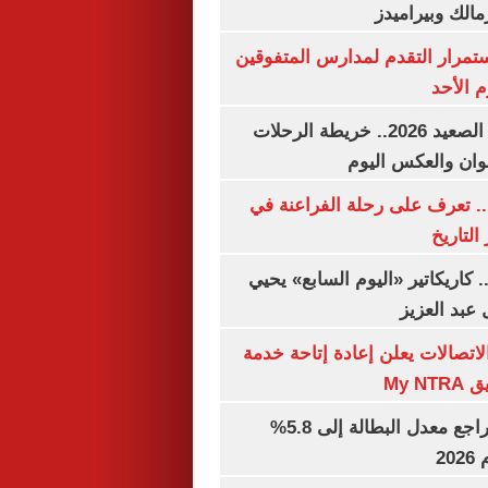
مالك وبيراميدز
استمرار التقدم لمدارس المتفوقين
م الأحد
مواعيد قطارات الصعيد 2026.. خريطة الرحلات
وان والعكس اليوم
. تعرف على رحلة الفراعنة في
التاريخ
. كاريكاتير «اليوم السابع» يحيي
عبد العزيز
لاتصالات يعلن إعادة إتاحة خدمة
My N
جهاز الإحصاء: تراجع معدل البطالة إلى 5.8%
20