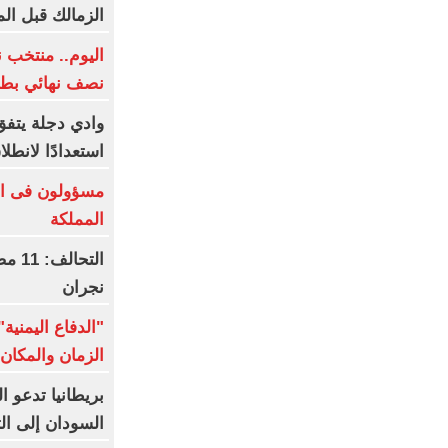
الزمالك قبل ال
اليوم.. منتخب ن
نصف نهائي بطول
وادي دجلة يتفق
استعدادًا لانطل
مسؤولون فى ال
المملكة
التح
نجران
"الدفاع اليمني
الزمان والمكان 
بريطانيا تدعو ا
السودان إلى ال