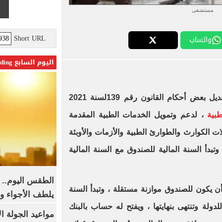
مستشفى
Short URL
واتساب
اليوم السابع Trending
أقر القانون رقم 5 لسنة 2024 بتعديل بعض أحكام القانون رقم 139لسنة 2021
طبية
، لدعم وتمويل الخدمات الطبية المقدمة
ات الكوارث والطوارئ الطبية والأزمات والأوبئة
بدأ السنة المالية للصندوق مع السنة المالية
الطقس اليوم.. 
انون على أن يكون للصندوق موازنة مستقلة ، وتبدأ السنة
يلطف الأجواء وا
لدولة وتنتهى بنهايتها ، ويفتح له حساب بالبنك
مواعيد الجولة ا