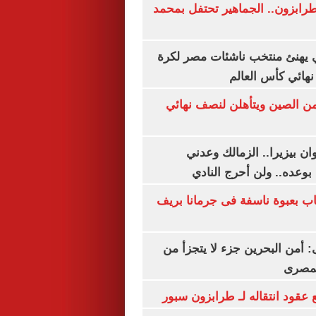
رابزون.. الجماهير تحتفل بمحمد
يهنئ منتخب ناشئات مصر لكرة
نهائي كأس العالم
من الصين ويتأهلن لنصف نهائي
ان بيزيرا.. الزمالك وعدني
بوعده.. ولن أحرج النادي
اب بعبوة ناسفة فى جرمانا بريف
أمن البحرين جزء لا يتجزأ من
لمصرى
عقود انتقاله لـ طرابزون سبور