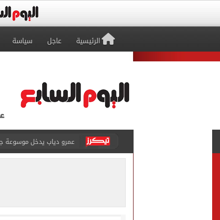
الرئيسية
عاجل
سياسة
عمرو دياب يدخل موسوعة جينيس ب
إغلاق طريق مصر أسوان الزرا
محمد صلاح يظهر على تليفزي
أسعار الذهب في مصر تتراجع.. وعيار 21 ي
7 قتلى و15 مصابا بإطلاق نار داخل مدرسة فى تايلاند