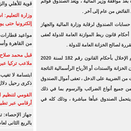
بعد موافقة وزير المالية ، ويُعد الصندوق قوائم
قوية للأهلي والز
 الفائض من عام إلى آخر .
وزارة التعليم: 
إلكترونيا حتى يو
لى أن تخضع حسابات الصندوق لرقابة وزارة المالية والجهاز
أحكام قانون ربط الموازنة العامة للدولة تُعفى
من القاهرة وأس
ة لصالح الخزانة العامة للدولة .
قبل محمد صلاح.
وحددت المادة 15 على أنه مع عدم الإخلال بأحكام القانون رقم 182 لسنة 2020
ملاعب تركيا عبر 
 الخزانة والسندات أو الأرباح الرأسمالية الناتجة
ابتسامة لا تغيب.
 من الضريبة على الدخل ، تعفى أموال الصندوق
ذكرى رحيل دلال 
ه من جميع أنواع الضرائب والرسوم بما في ذلك
القومي لتنظيم ا
 يتحمل الصندوق عبأها مباشرة ، وذلك كله في
أرقامي عبر تطبيق TRA
بالربع الثانى لعام 26