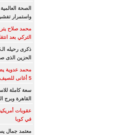
الصحة العالمية:
واستمرار تفشى
محمد صلاح يتر
التركي بعد انتق
الحزين الذى صا
محمد عدوية يطر
5 أغانى للصيف و5 للشتاء
القاهرة وبرج ا
في كوبا
معتمد جمال يست