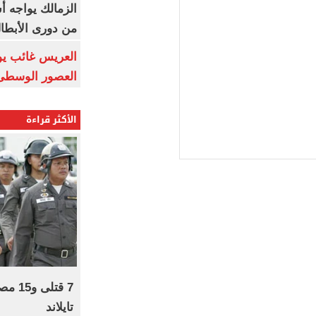
الزمالك يواجه أ
من دورى الأبطا
العريس غائب يو
العصور الوسطى
الأكثر قراءة
7 قتل
تايلاند