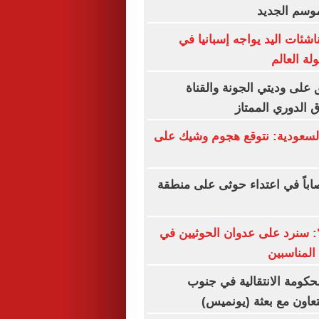
موسم الجديد
اشئات اليد يواجه إسبانيا في
ة العالم
 على وديتي الجونة والقناة
اق الدوري الممتاز
سعودية: نتوقع هجوم وشيك على
الف: 11 مصاباً في اعتداء حوثى على منطقة
ة": سنرد على عدوان الحوثيين في
المناسبين
لحكومة الانتقالية في جنوب
تعاون مع بعثة (يونميس)