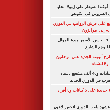
 أوغندا تسيطر على إيبولا محليا
 الفيروس فى الكونغو
بع على عرش الرواتب في الدوري
اله إلى طرابزون
ذكرى رحيله الـ15.. حسن الأسمر مبدع الموال
غ وجع الشارع
ح ألبومه الجديد على مرحلتين..
سعة كاملة للاستادات و40 ألف مشجع باستاد
لعرب في الدوري الجديد
عقوبات أمريكية جديدة على 5 كيانات و8 أفراد
شهد بلقب الدوري لتحفيز لاعبى