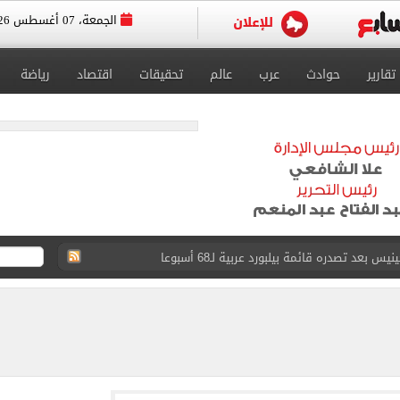
الجمعة، 07 أغسطس 2026
تقارير
حوادث
عرب
عالم
تحقيقات
اقتصاد
رياضة
عد تصدره قائمة بيلبورد عربية لـ68 أسبوعا
عى الغربى كليا من المنيب للعياط.. اعرف التحويلات
ون اليوم السابع فى حفل تقديمه باستاد طرابزون.. فيديو
سجل هذا الرقم