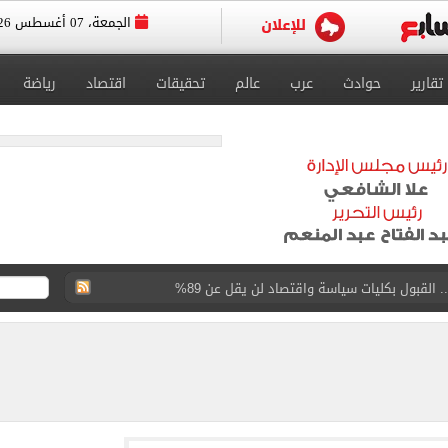
الجمعة، 07 أغسطس 2026
تقارير
حوادث
عرب
عالم
تحقيقات
اقتصاد
رياضة
القبول بكليات سياسة واقتصاد لن يقل عن 89%
 الرغبات حتى غلق المرحلة الأولى
يق الجامعات تستقبل طلاب الثانوية لتسجيل الرغبات
وين الصحف التركية وقميصه يشعل الأسواق في طرابزون