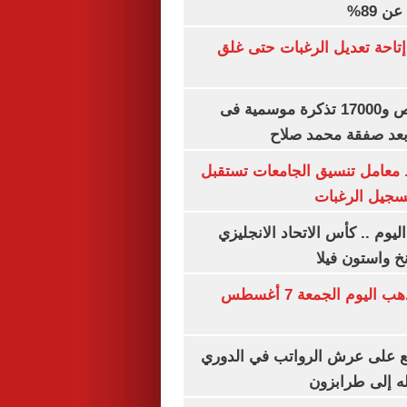
 89%
تاحة تعديل الرغبات حتى غلق
بيع 15 ألف قميص و17000 تذكرة موسمية فى
بعد صفقة محمد صلاح
. معامل تنسيق الجامعات تستقبل
تسجيل الرغبات
ليوم .. كأس الاتحاد الانجليزي
خ واستون فيلا
توقعات سعر الذهب اليوم الجمعة 7 أغسطس
ع على عرش الرواتب في الدوري
له إلى طرابزون