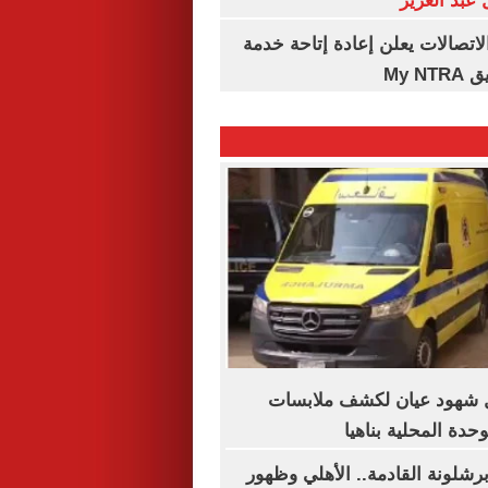
عبد العزيز
لاتصالات يعلن إعادة إتاحة خدمة
My N
ال شهود عيان لكشف ملابسات
دة المحلية بناهيا
رشلونة القادمة.. الأهلي وظهور