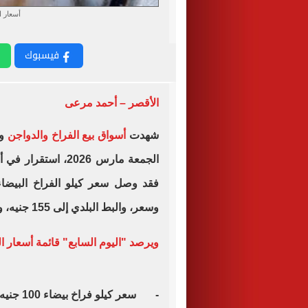
أسعار ا
فيسبوك
الأقصر – أحمد مرعى
شهدت
أسواق بيع الفراخ والدواجن
وا
الجمعة مارس 2026، استقرار في أسعار بورصة
وسعر، والبط البلدي إلى 155 جنيه، والبط المسكوفى 130 جنيه للكيلو.
ويرصد "اليوم السابع" قائمة أسعار 
- سعر كيلو فراخ بيضاء 100 جنيه