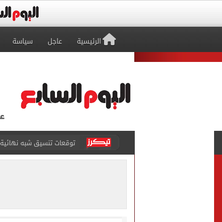
الرئيسية
عاجل
سياسة
توقعات تنسيق شبه نهائية.. 
مكتب التنسيق: إتاحة تعديل
بيع 15 ألف قميص و17000 تذكرة موسمية فى طرابزون سبور بعد صفقة محمد صلاح
المرحلة الأولى.. معامل تنس
7 قتلى و15 مصابا بإطلاق نار داخل مدرسة فى تايلاند
صفقة محمد صلاح تتصدر عنا