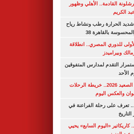
شلونة القادمة.. الأهلي وظهور
بد الكريم
شديد الحرارة رطب ونشاط رياح
لمحسوسة بالقاهرة 38
لأولى للدوري المصري.. انطلاقة
مالك وبيراميدز
استمرار التقدم لمدارس المتفوقين
م الأحد
مواعيد قطارات الصعيد 2026.. خريطة الرحلات
وان والعكس اليوم
. تعرف على رحلة الفراعنة في
التاريخ
. كاريكاتير «اليوم السابع» يحيي