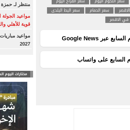
سعر اللحوم اليوم
سعر الفراخ اليوم
منتظر لـ حمزة 
لاقصر
سعر الحمام
سعر البط البلدى
مواعيد الجولة ا
 في الاقصر
قوية للأهلي وال
ع عبر Google News
2027
م السابع على واتساب
مختارات اليوم ال