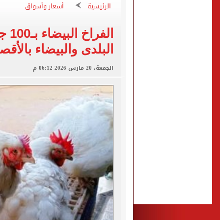
تعرف على آخر موعد لتسجيل رغ
الرئيسية
أسعار وأسواق
متى تنتهى تظلمات الثانوية العامة 2026.. والفترة المتبقية
الفر
بيزيرا يتمسك بالرحيل عن ال
البلدى والبيضاء بالأقص
هل تريد محمد صلاح؟.. القصة
الجمعة، 20 مارس 2026 06:12 م