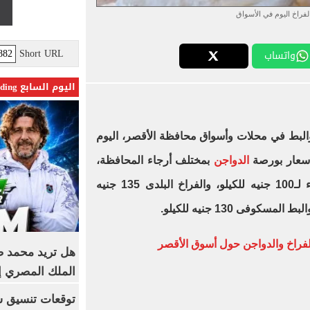
لفراخ اليوم في الأسواق
Short URL
واتساب
اليوم السابع Trending
لبط في محلات وأسواق محافظة الأقصر، اليوم
الدواجن
بمختلف أرجاء المحافظة،
فقد وصل سعر كيلو الفراخ البيضاء لـ100 جنيه للكيلو، والفراخ البلدى 135 جنيه
الفراخ والدواجن حول أسوق الأقصر
هل تريد محمد صل
الملك المصري إ
توقعات تنسيق شب