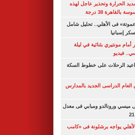
يد الحرارة وتحذير عاجل لهذه
بالقاهرة 38 درجة
«عموتة» فى الأهلي.. تحليل شامل
سكر إسبانيا
أمام مونتيري بثنائية في ليلة
ي.. فيديو
واعيد الرحلات على خطوط السكة
ق العام الدراسى الجديد بالمدارس
ى ميسي ورونالدو ومبابي فى معدل
الأهلي يواجه برشلونة فى «كامب