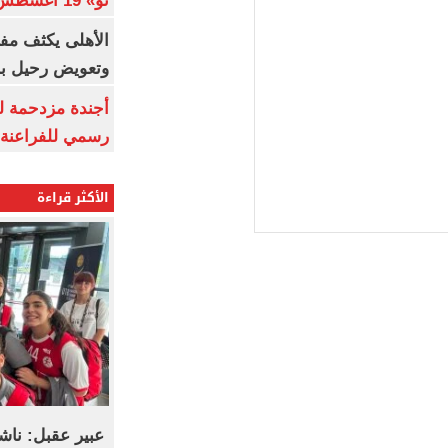
نو» 19 أغسطس
الأهلى يكثف مف
وتعويض رحيل ب
أجندة مزدحمة ل
رسمي للفراعنة 
الأكثر قراءة
عبير عقبل: ناش