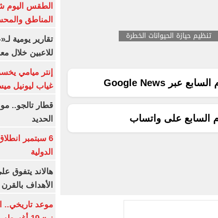
الطقس اليوم شد
المناطق والمحسوسة 
تنظيم حيازة الحيوانات الخطرة
تقارير يومية لـ
للاعبين خلال مع
إنتر ميامي يخسر 
ع عبر Google News
غياب ليونيل ميس
قطار تالجو.. م
م السابع على واتساب
الحديد
6 سبتمبر انطلا
الدولية
هالاند يتفوق عل
الأهداف بالقرن 21
موعد تاريخي.. 