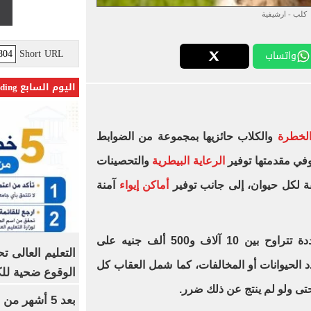
كلب - ارشيفية
Short URL
واتساب
اليوم السابع Trending
الخطرة
والكلاب حائزيها بمجموعة من الضوابط
في مقدمتها توفير
الرعاية البيطرية
والتحصينات
ة لكل حيوان، إلى جانب توفير
أماكن إيواء
آمنة
وفرض القانون غرامات مالية مشددة تتراوح بين 10 آلاف و500 ألف جنيه على
د الحيوانات أو المخالفات، كما شمل العقاب كل
الوقوع ضحية للك
تى ولو لم ينتج عن ذلك ضرر.
بعد 5 أشهر م