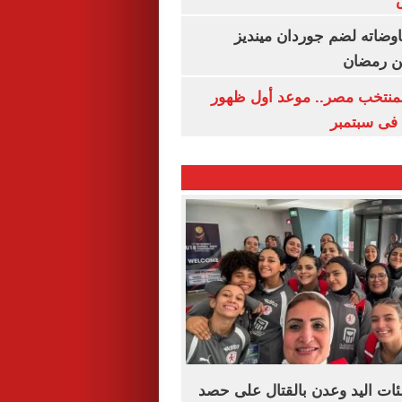
اوضاته لضم جوردان مينديز
ن رمضان
منتخب مصر.. موعد أول ظهور
فى سبتمبر
ئات اليد وعدن بالقتال على حصد