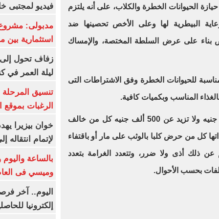
فيديو لمجتبى خا
انون تنظيم حيازة الحيوانات الخطرة والكلاب، على أنه يلتزم
رعاية البيطرية لها وعلى الأخص تحصينها ضد
مدبولى: مشروع 
استثمارية بين م
تص بناء على عرض السلطة المختصة، والإمساك
زفاف تحول إلى 
ليلة العمر في ك
ومناسبة للحيوانات الخطرة وفق الاشتراطات التى
تنسيق المرحلة ا
لغذاء المناسب وبكميات كافية.
الرغبات بموقع ا
ويعاقب بغرامة لا تقل عن 10 آلاف جنيه ولا تزيد عن 500 ألف جنيه كل من خالف
خوان بيزيرا يهدد
اتها كل من حرض كلبا بالوثب على مار أو باقتفاء
لإتمام انتقاله إ
 عن ذلك أذى ولا ضرر، وتتعدد الغرامة بتعدد
بالساعة واليوم و
الفات بحسب الأحوال.
وميسي فى العا
اليوم.. آخر فرص
إلكترونيا للحاصل