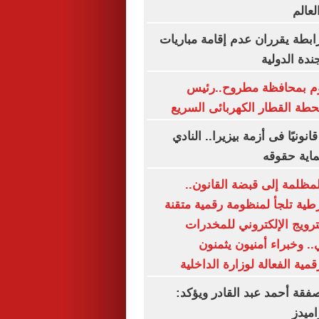
لعالم
رابطة يقرران عدم إقامة مباريات
ندة الدولية
يوم بمحافظة مطروح..رئيس
محطة القطار الكهربائى السريع
نونيًا فى أزمة بيزيرا.. النادي
اية حقوقه
ظلمة إلى قبضة القانون..
ية تلجأ لمنظومة رقمية متقنة
رويج الإلكتروني للمخدرات
. وخبراء أمنيون يثمنون
قمية الفعالة لوزارة الداخلية
صفقة أحمد عبد القادر ويؤكد:
اميدز