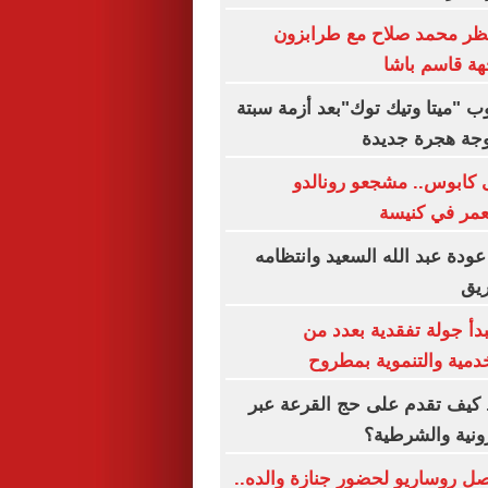
تظر محمد صلاح مع طرابزون
هة قاسم باشا
"ميتا وتيك توك"بعد أزمة سبتة
جة هجرة جديدة
 كابوس.. مشجعو رونالدو
عمر في كنيسة
ودة عبد الله السعيد وانتظامه
يق
دأ جولة تفقدية بعدد من
مية والتنموية بمطروح
كيف تقدم على حج القرعة عبر
رونية والشرطية؟
ل روساريو لحضور جنازة والده..