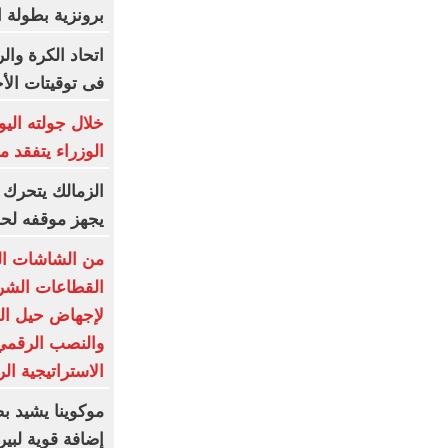
برونزية بطولة ا
اتحاد الكرة وال
فى توقيتات الأج
خلال جولته ال
الوزراء يتفقد 
الزمالك يتحرك قا
يجهز موقفه لحم
من الشاشات الم
القطاعات الشرط
لإجهاض حيل الت
والنصب الرقمي.
الاستراتيجية الر
موكوينا يشيد ب
إضافة قوية لبير