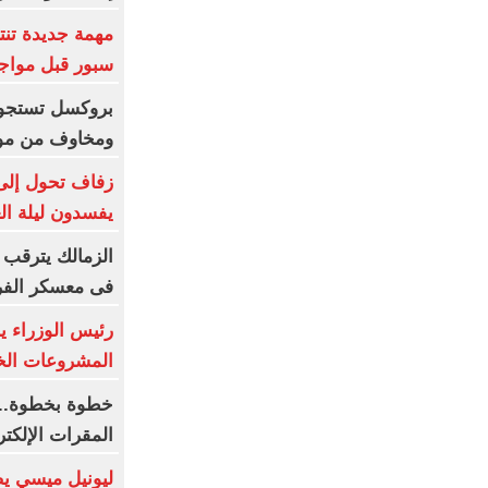
مهمة جديدة تن
سبور قبل مواج
بروكسل تستجوب 
ومخاوف من مو
زفاف تحول إلى
يفسدون ليلة ال
الزمالك يترقب ع
فى معسكر الفر
رئيس الوزراء يب
المشروعات الخد
خطوة بخطوة.. 
المقرات الإلكت
ليونيل ميسي يص