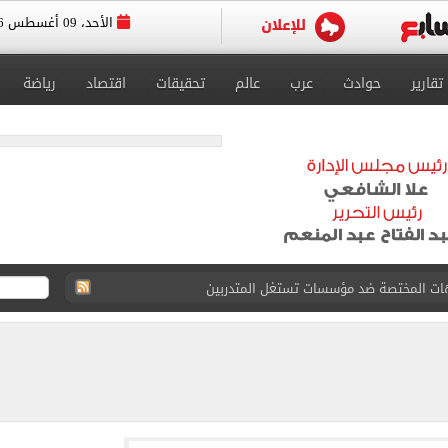
الأحد، 09 أغسطس 2026
تقارير
حوادث
عرب
عالم
تحقيقات
اقتصاد
رياضة
اشر.. مدبولى يتفقد سير العمل بمطحن دقيق فى مطروح
.. الشروط ومواعيد التسجيل والفئات الممنوعة
سبور بعد صفقة محمد صلاح: «لا أعذار بعد الآن»
لتنسيق الجامعات مساء غدٍ الإثنين
مطروح..رئيس الوزراء يتفقد محطة القطار الكهربائى السريع