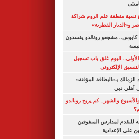
منئى
تنمية منطقة علم الروم شراكة
صر و«الديار القطرية»
كابوس.. مشجعو رونالدو يفسدون
نيسة
لأولى.. اليوم غلق باب تسجيل
لتنسيق الإلكترونى
 الزمالك بـ«البطاقة المؤقتة»
لى أهلي دبي
الأسبوع والشهر.. كم يربح رونالدو
م؟
ة للتقدم لمدارس المتفوقين
ين على الإعدادية