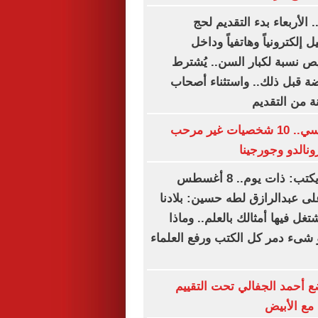
. الأربعاء بدء التقديم لحج
 إلكترونياً وهاتفياً وداخل
ص نسبة لكبار السن.. يُشترط
ضة قبل ذلك.. واستثناء أصحاب
ة من التقديم
على رأسهم ميسي.. 10 شخصيات غير مرحب
نالدو وجورجينا
سعيد الشحات يكتب: ذات يوم.. 8 أغسطس
خ على عبدالرازق لطه حسين: بلادنا
تغل فيها أمثالك بالعلم.. وماذا
شىء دمر كل الكتب ورفع العلماء
 أحمد الجفالي تحت التقييم
مع الأبيض