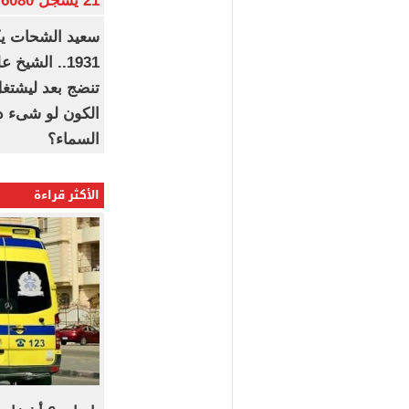
21 يسجل 6080 جنيها
1931.. الشي
تنضج بعد ليشتغل 
الكون لو شىء دم
السماء؟
الأكثر قراءة