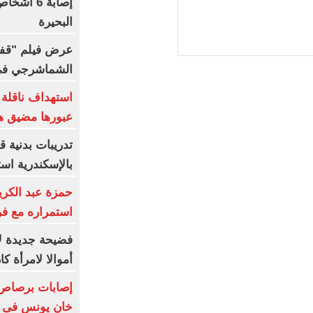
إصابة 6 
البحيرة
عرض فيلم "قفل
الشماشرجي في م
استهداف ناقلة تا
عبورها مضيق ه
تدريبات بدنية 
بالإسكندرية است
حمزة عبد الكريم 
استمراره مع فر
فضيحة جديدة لإن
أموالا لامرأة ك
إصابات برصاص ق
خان يونس فى 