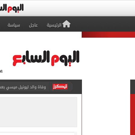
الرئيسية
عاجل
سياسة
حمزة عبد الكريم ينتظر يومًا
الإسكان: طرح فرص استثماري
الشكاوى الحكومية: التموين تتعامل مع 17 ألف شكوى لضبط 
الشمال القطرى ينهى إجراء
تقارير: انتقال محمد صلاح لـ 