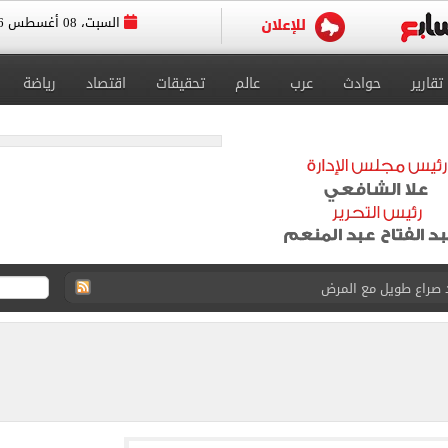
السبت، 08 أغسطس 2026
تقارير
حوادث
عرب
عالم
تحقيقات
اقتصاد
رياضة
 استثنائيًا بعد استمراره مع فريق برشلونة الأول
ة متنوعة من خلال منصتى الاستثمار المصري والأجنبي
الأسواق وبطاقات التموين
ات ضم محمد علي بن رمضان لاعب الأهلى
طرابزون سبور غيّر منظور العالم للدورى التركى