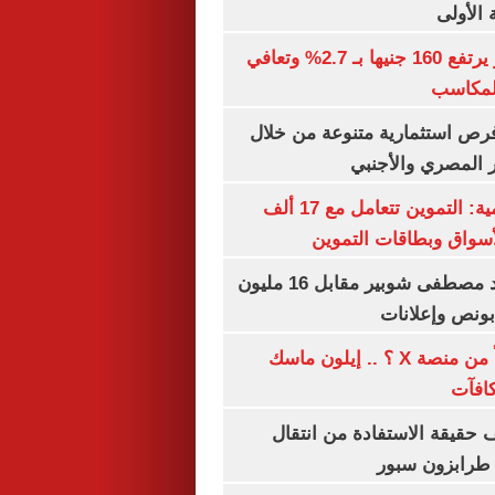
 الأولى
الذهب في مصر يرتفع 160 جنيها بـ 2.7% وتعافي
المكاسب
رص استثمارية متنوعة من خلال
 المصري والأجنبي
الشكاوى الحكومية: التموين تتعامل مع 17 ألف
واق وبطاقات التموين
الأهلي يمدد عقد مصطفى شوبير مقابل 16 مليون
هل تتلقى أرباحاً من منصة X ؟ .. إيلون ماسك
كافآت
حقيقة الاستفادة من انتقال
طرابزون سبور