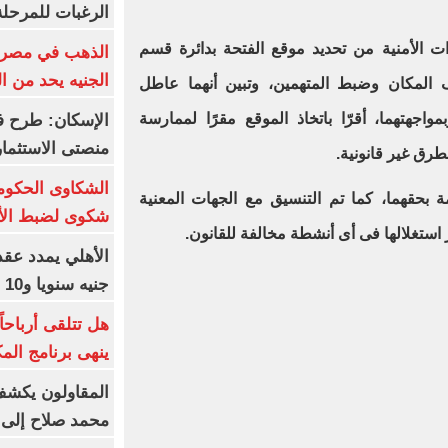
الرغبات للمرحلة
ت الأمنية من تحديد موقع الفتحة بدائرة قسم
الجنيه يحد من 
المكان وضبط المتهمين، وتبين أنهما عاطل
واجهتهما، أقرّا باتخاذ الموقع مقرًا لممارسة
الإسكان: طرح ف
منصتى الاستثمار
رق غير قانونية.
زمة بحقهما، كما تم التنسيق مع الجهات المعنية
شكوى لضبط الأس
 استغلالها فى أى أنشطة مخالفة للقانون.
جنيه سنويا و10 بونص وإعلانات
ينهى برنامج الم
المقاولون يكشف 
محمد صلاح إلى 