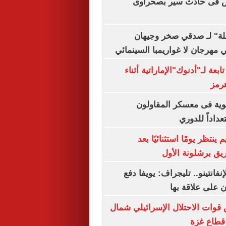
أشخاص فى حادث سير بصحراوى
ة" لـ صدقي صخر وجيهان
هرجان لا غواريمبا السينمائي
بعة لـ"أدنوك"الإماراتية أثناء
رمز
قوية فى معسكر المقاولون
عداداً للدوري
ينتظر يومًا استثنائيًا بعد
يق برشلونة الأول
فانتينو.. تليجراف: يويفا دفع
ان على علاقة بها
وات الاحتلال الإسرائيلي شمال
قطاع غزة