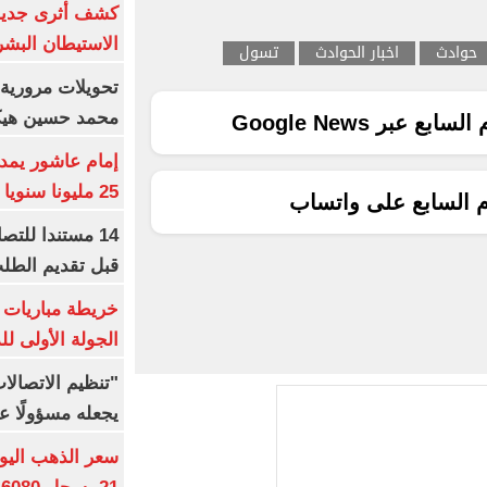
كشف أثرى جديد 
الاستيطان البش
حوادث
اخبار الحوادث
تسول
تحويلات مرورية 
محمد حسين هيكل
ع عبر Google News
25 مليونا سنويا وعقد إعلاني
م السابع على واتساب
14 مستندا للتص
قبل تقديم الطل
خريطة مباريات ا
الجولة الأولى ل
"تنظيم الاتصال
يجعله مسؤولًا عن