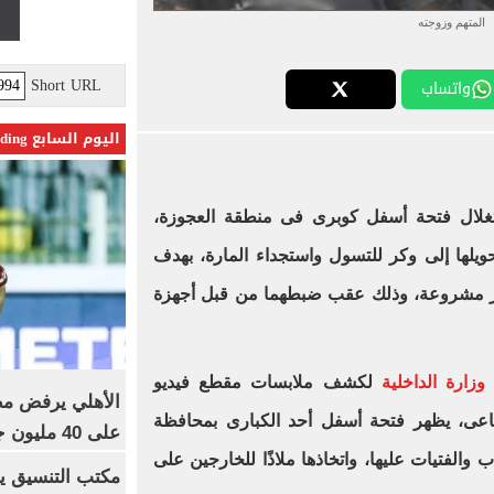
المتهم وزوجته
Short URL
واتساب
اليوم السابع Trending
لال فتحة أسفل كوبرى فى منطقة العجوزة،
تحويلها إلى وكر للتسول واستجداء المارة، بهدف
ير مشروعة، وذلك عقب ضبطهما من قبل أجهزة
وزارة الداخلية
لكشف ملابسات مقطع فيديو
الأهلي يرفض مط
ماعى، يظهر فتحة أسفل أحد الكبارى بمحافظة
على 40 مليون جنيه سنوياً
والفتيات عليها، واتخاذها ملاذًا للخارجين على
مكتب التنسيق ي