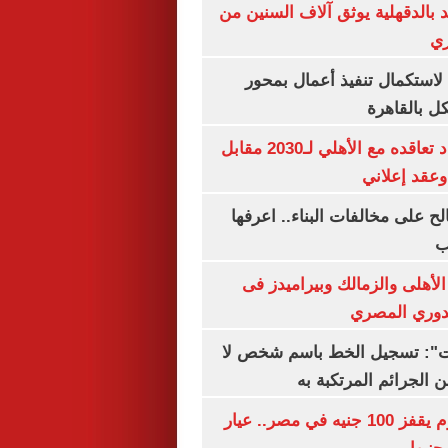
بالدقهلية يوثق آلاف السنين من
ري
لاستكمال تنفيذ أعمال بمحور
 بالقاهرة
إمام عاشور يمدد تعاقده مع الأهلي لـ2030 مقابل
الح على مخالفات البناء.. اعرفها
ب
لأهلى والزمالك وبيراميدز فى
لدوري المصري
ات": تسجيل الخط باسم شخص لا
 الجرائم المرتكبة به
سعر الذهب اليوم يقفز 100 جنيه في مصر.. عيار