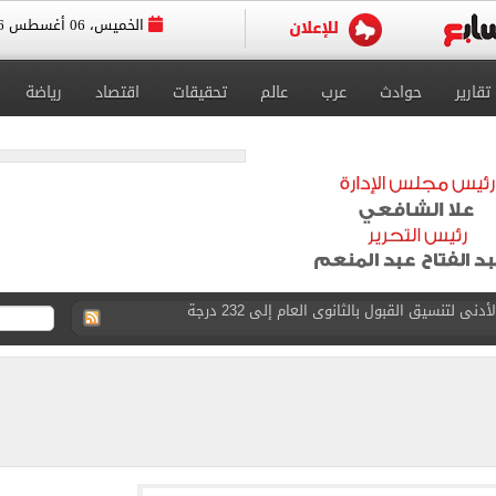
الخميس، 06 أغسطس 2026
تقارير
حوادث
عرب
عالم
تحقيقات
اقتصاد
رياضة
 ناشئات مصر لكرة اليد ببلوغ نصف نهائي كأس العالم
واستوقف السيارات بالشارع لفحصها
في الساحل الشمالي خلال أيام
ف كيف اعتلى «عامل طوب وطالب» منصة القضاء.. صور
اعى بالاتجاه القادم من المنيب للعياط 4 أيام