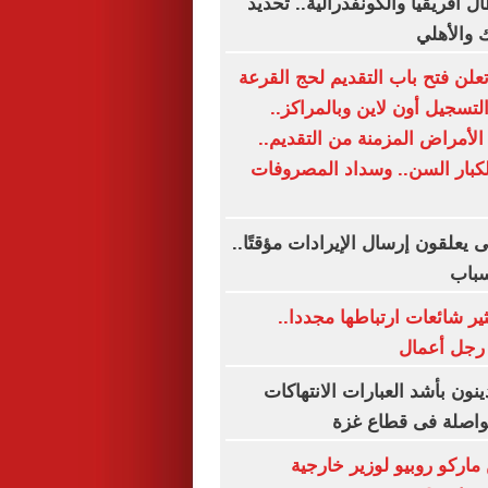
 أفريقيا والكونفدرالية.. تحديد
 والأهلي
تعلن فتح باب التقديم لحج القرعة
لتسجيل أون لاين وبالمراكز..
الأمراض المزمنة من التقديم..
ار السن.. وسداد المصروفات
يعلقون إرسال الإيرادات مؤقتًا..
سباب
ير شائعات ارتباطها مجددا..
رجل أعمال
ل يدينون بأشد العبارات الانتهاكات
متواصلة فى قطاع غزة
ركو روبيو لوزير خارجية