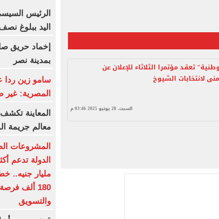
الرئيس السيسي
اليد ببلوغ نصف
إخماد حريق صال
بمدينة نصر
طنية" تعقد مؤتمرا الثلاثاء للإعلان عن
منى لانتخابات الشيوخ
سامو زين ردا ع
المصرية: غير 
السبت، 28 يونيو 2025 03:46 م
المعاينة تكشف ت
معالم جريمة ا
المشروعات الصغ
180 ألف فرصة
والتسويق