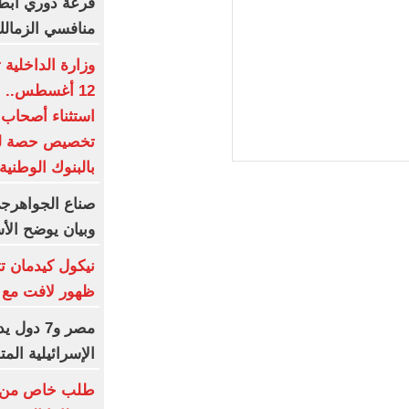
قرعة دوري أبطال
منافسي الزمالك
وزارة الداخلية 
12 أغسطس.. ا
استثناء أصحاب 
تخصيص حصة لكب
بالبنوك الوطنية
صناع الجواهرجى 
وبيان يوضح الأ
نيكول كيدمان تث
ظهور لافت مع 
مصر و7 دو
الإسرائيلية ال
طلب خاص من ما