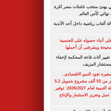
 يهنئ منتخب ناشئات مصر لكرة
 نهائي كأس العالم
ة ألعاب رياضية داخل أحد الأندية
لى أنباء حصوله على الجنسية
صحيحة ويشرفنى أن أحملها
غيير أثاث قاعة المحكمة لإخفاء
لمستشار المزيف
يرة تقود النمو الاقتصادى..
الدولة تدعم أكثر من 53 ألف مشروع بتمويل 5.2
مليار جنيه.. خطة التنمية لعام 2026/2027: توفير
 عمل وتعزيز الاستثمار والإنتاج