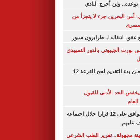
بوعده.. ولن أحرج النادي
أمن البحرين جزء لا يتجزأ من
لمصرى
عقود انتقاله لـ طرابزون سبور
س بورت الجيبوتى بالدور التمهيدى
ل
وزارة الداخلية تعلن بدء التقديم لحج القرعة 12
يخفض الحد الأدنى للقبول
العام
مجلس الوزراء يوافق على 12 قرارا خلال اجتماعه
ف عليهم
ينة مجهولة.. تقرير الطب الشرعى