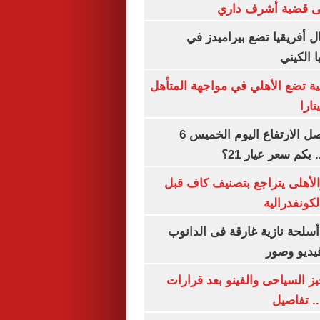
ى قضية أشرف داري
 أفريقيا تضع بيراميدز في
 الكيني
ية تضع الأهلي في مواجهة المتأهل
ارا
سعر الذهب يواصل الارتفاع اليوم الخميس 6
الأهلى يتراجع بتصنيف كاف قبل
كونفدرالية
لحة نازية غارقة فى الدانوب
فيديو وصور
ز السياحى والفينو بعد قرارات
.. تفاصيل