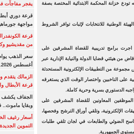
يه تودع خزانة المحكمة الابتدائية المختصة بصفة
يفجر مفاجآت ف
قرعة دوري أبطال
مواجهة جورماهيا
لهيئة الوطنية للانتخابات لإثبات توافر الشروط
قرعة الكونفدرال
من مقديشيو وكيت
ات اجرت برامج تدريبية للقضاة المشرفين على
عملية، شملت ما يزيد على 10600 قاض من هيئتي قضايا الدولة والنيابة الإدارية عبر
أغسطس 2026.. بكم سعر عيار 21؟
ض مجموعة من التطبيقات الإلكترونية المستحدثة
الزمالك يتقدم و
ابية على الناخبين واختصار الوقت الذي يستغرقه
قرعة الأبطال وال
واجبه الدستوري بسرية وحرية كاملة.
الجفاف يكشف أس
الموظفين المعاونين للقضاة المشرفين على
وبقايا ماموث.. 
يقات الإلكترونية، وتلقي أوراق الترشح وفحصها،
أسعار رغيف الخب
الماسح الضوئي والطابعات في لجان تلقي طلبات
التموين الجديدة
 مستوي الجمهورية.