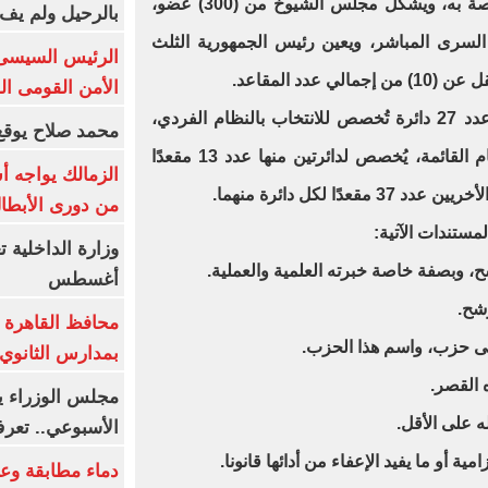
الشيوخ، وقانون تقسيم الدوائر الخاصة به، ويشكل مجلس الشيوخ من (300) عضو،
بالرحيل ولم يف 
م السرى المباشر، ويعين رئيس الجمهورية الثلث
الرئيس السيسى: 
دد المقاعد.
الأمن القومى ا
وتقسم جمهورية مصر العربية إلى عدد 27 دائرة تُخصص للانتخاب بالنظام الفردي،
محمد صلاح يوقع 
وعدد 4 دوائر تُخصص للانتخاب بنظام القائمة، يُخصص لدائرتين منها عدد 13 مقعدًا
الزمالك يواجه أ
ًا لكل دائرة منهما.
من دورى الأبطا
مستندات الآتية:
أغسطس
محافظ القاهرة 
بمدارس الثانوي 
الأسبوعي.. تعر
دماء مطابقة وع