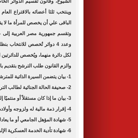
وينتخب ثلثا أعضائه بالاقتراع العا
الباقى علي أن يخصص للمرأة ما لا يقل عن (10) من إجمالي ع
لكل دائرة منهما، ويُخصص للدائرتين الأخريين عدد 37 مقعد
والزم القانون طلب الترشح بتقديم بال
1- بيان يتضمن السيرة الذاتية للمترشح، وبصفة خاصة خبرته العلمية والعملية.
2- صحيفة الحالة الجنائية لطالب الترشح.
3- بيان ما إذا كان مستقلاً أو منتميًا إلى حزب، واسم هذا الحزب.
4- إقرار ذمة مالية له ولزوجه وأولاده القصر.
5- شهادة المؤهل الجامعي أو ما يعادله على الأقل.
6- شهادة تأدية الخدمة العسكرية الإلزامية أو ما يفيد الإعفاء من أدائها قانونا.