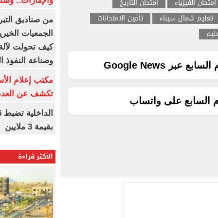
والإمارات.. وشد
امتحان الفيزياء
امتحان التاريخ
تعليم شمال سيناء
تأمين الامتحانات
من صناديق التبر
عليم
الجمعيات الخيرية
كيف تحولت لآلة 
وصناعة النفوذ ا
ع عبر Google News
مكتب إعلام الأس
تكشف عن العدد 
م السابع على واتساب
بقيمة 3 ملايين
الأكثر قراءة