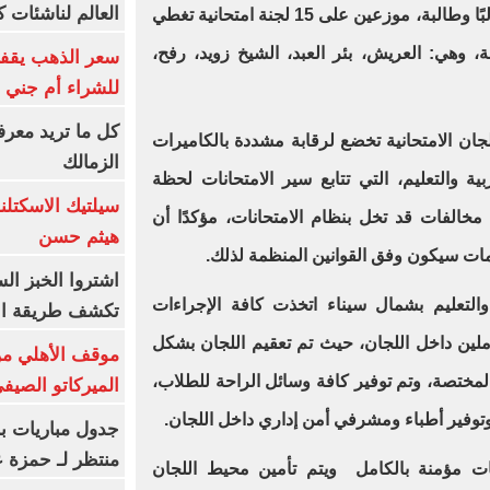
العالم لناشئات ك
بمحافظة شمال سيناء يبلغ 4698 طالبًا وطالبة، موزعين على 15 لجنة امتحانية تغطي
ة، وهي: العريش، بئر العبد، الشيخ زويد، رفح،
سعر الذهب يقفز
للشراء أم جني ا
كل ما تريد معرف
لجان الامتحانية تخضع لرقابة مشددة بالكاميرات
الزمالك
ة والتعليم، التي تتابع سير الامتحانات لحظة
سيلتيك الاسكتل
خالفات قد تخل بنظام الامتحانات، مؤكدًا أن
هيثم حسن
مات سيكون وفق القوانين المنظمة لذلك.
اشتروا الخبز ال
والتعليم بشمال سيناء اتخذت كافة الإجراءات
تكشف طريقة الإ
ملين داخل اللجان، حيث تم تعقيم اللجان بشكل
موقف الأهلي من
لمختصة، وتم توفير كافة وسائل الراحة للطلاب،
الميركاتو الصيف
 وتوفير أطباء ومشرفي أمن إداري داخل اللجان.
جدول مباريات بر
منتظر لـ حمزة ع
ات مؤمنة بالكامل ويتم تأمين محيط اللجان