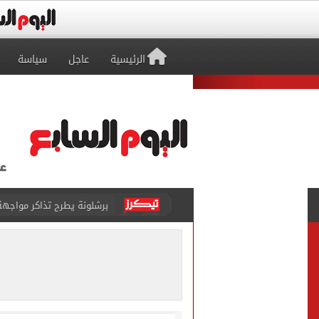
الرئيسية
عاجل
سياسة
برشلونة يطرح تذاكر مواجه
طرابزون سبور ينفي الحجز 
منتخب ناشئات كرة اليد يخسر أمام إسبانيا 27 - 26 ف
قفزة أعادت الزمن الجميل..
الأهلي ينهي مرانه الأول ف
انطلاق مباراة مصر وإسبانيا