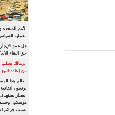
الأمم المتحدة و
العملية السياسي
هل عقد الإيجار 
حق البقاء للأبد؟
من إعادة البيع
العالم هذا المس
يوقعون اتفاقية
انفجار يستهدف 
موسكو.. وحملة
بسبب جرائم الا