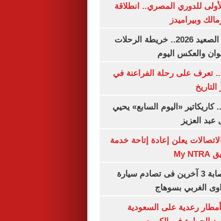
لأولى للدوري المصري.. انطلاقة
مالك وبيراميدز
مواعيد قطارات الصعيد 2026.. خريطة الرحلات
وان والعكس اليوم
. تعرف على رحلة الفراعنة في
التاريخ
. كاريكاتير «اليوم السابع» يحيي
عبد العزيز
لاتصالات يعلن إعادة إتاحة خدمة
My N
مصرع سيدة وإصابة 3 آخرين فى تصادم سيارة
وى الغربي بسوهاج
مطار رعدية على السعودية