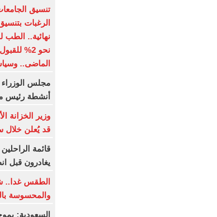
الرغبات بتنسيق
نحو 2% للقب
الماضى.. وسياسة واقتصا
مجلس الوزراء 
أنشطة رئيس مج
وزير الخزانة ا
قد يُعلن خلال 
يغادرون قبل ان
الطقس غدا.. ش
والمحسوسة بالقاهرة
السعودية: بموج