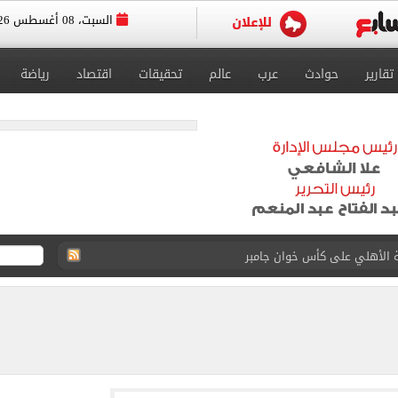
السبت، 08 أغسطس 2026
تقارير
حوادث
عرب
عالم
تحقيقات
اقتصاد
رياضة
ة الأهلي على كأس خوان جامبر
على مستحقات محمد صلاح
ى نصف نهائى بطولة العالم
 رأسية وائل جمعة فى مران الأهلي تستحضر أمجاد الصخرة
ى معسكر إسبانيا.. جلسة عموتة وفقرة بدنية.. صور
 فى نصف نهائي بطولة العالم لناشئات كرة اليد