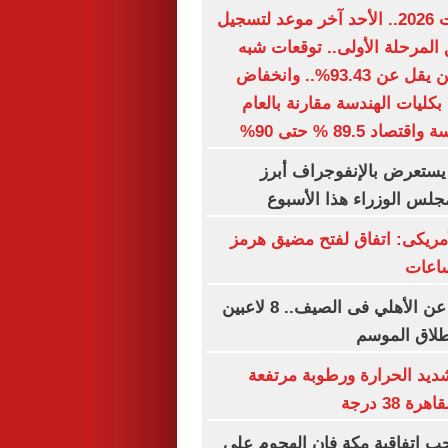
تنسيق الجامعات 2026.. الأحد آخر موعد لتسجيل
 المرحلة الأولى.. توقعات شبه
نهائية.. الطب لن يقل عن 93.43%.. وانخفاض
ول بكليات الهندسة مقارنة بالعام
د 89.5 % حتى 90%
يستعرض بالإنفوجراف أبرز
لس الوزراء هذا الأسبوع
لأمريكى: اتفاق لفتح مضيق هرمز
ساعات
قائمة الراحلين عن الأهلي فى الصيف.. 8 لاعبين
طلاق الموسم
ديد الحرارة ورطوبة مرتفعة
 38 درجة
ب اتفاقية مكة فإن الهجوم على