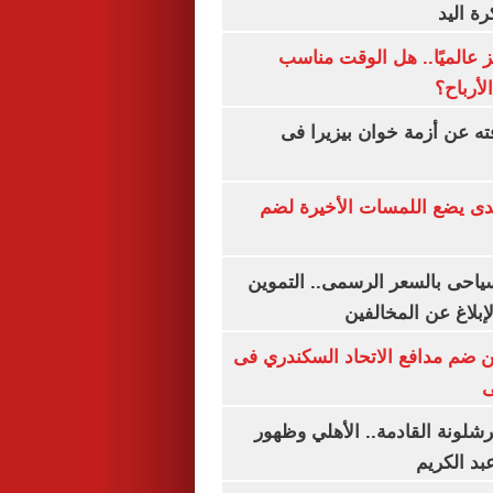
رة اليد
 عالميًا.. هل الوقت مناسب
لأرباح؟
ته عن أزمة خوان بيزيرا فى
ندى يضع اللمسات الأخيرة لضم
سياحى بالسعر الرسمى.. التموين
بلاغ عن المخالفين
 ضم مدافع الاتحاد السكندري فى
ى
شلونة القادمة.. الأهلي وظهور
بد الكريم