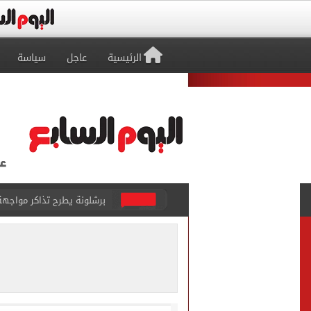
الرئيسية
عاجل
سياسة
برشلونة يطرح تذاكر مواجه
طرابزون سبور ينفي الحجز 
منتخب ناشئات كرة اليد يخسر أمام إسبانيا 27 - 26 ف
قفزة أعادت الزمن الجميل..
الأهلي ينهي مرانه الأول ف
انطلاق مباراة مصر وإسبانيا