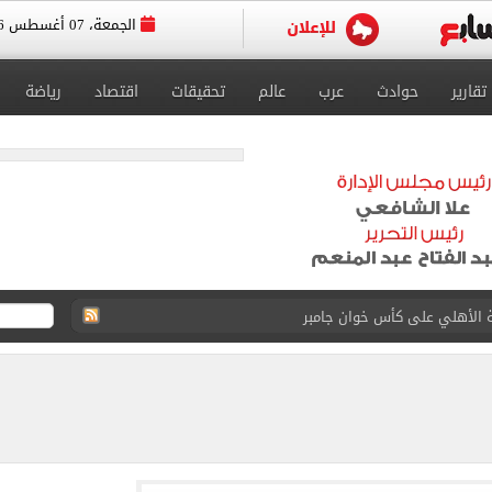
الجمعة، 07 أغسطس 2026
تقارير
حوادث
عرب
عالم
تحقيقات
اقتصاد
رياضة
ة الأهلي على كأس خوان جامبر
على مستحقات محمد صلاح
ى نصف نهائى بطولة العالم
 رأسية وائل جمعة فى مران الأهلي تستحضر أمجاد الصخرة
ى معسكر إسبانيا.. جلسة عموتة وفقرة بدنية.. صور
 فى نصف نهائي بطولة العالم لناشئات كرة اليد