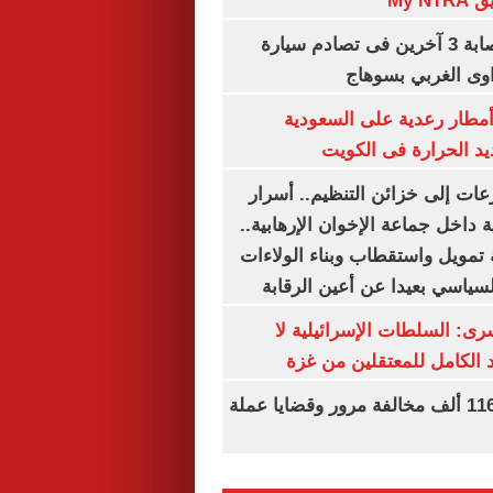
My N
مصرع سيدة وإصابة 3 آخرين فى تصادم سيارة
وى الغربي بسوهاج
مطار رعدية على السعودية
يد الحرارة فى الكويت
عات إلى خزائن التنظيم.. أسرار
 داخل جماعة الإخوان الإرهابية..
تمويل واستقطاب وبناء الولاءات
لسياسي بعيدا عن أعين الرقابة
رى: السلطات الإسرائيلية لا
الكامل للمعتقلين من غزة
الداخلية تضبط 116 ألف مخالفة مرور وقضايا عملة