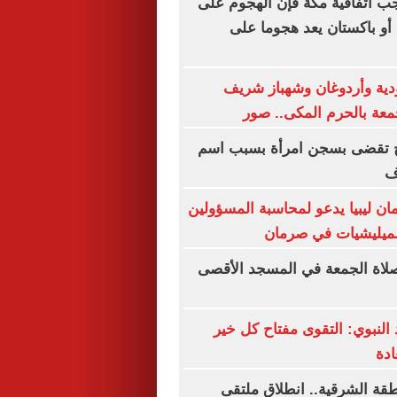
ب اتفاقية مكة فإن الهجوم على
 أو باكستان يعد هجوما على
دية وأردوغان وشهباز شريف
معة بالحرم المكى.. صور
 تقضى بسجن امرأة بسبب اسم
وف
ان ليبيا يدعو لمحاسبة المسؤولين
لميليشيات في صرمان
ن صلاة الجمعة في المسجد الأقصى
نبوي: التقوى مفتاح كل خير
دة
طقة الشرقية.. انطلاق ملتقى