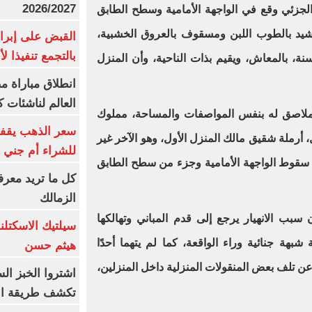
2026/2027
ر الجزئي وقع في الواجهة الأمامية وسطح الطابق
شيد بالطوب اللبن ومسقوف بالعروق الخشبية،
القبض على إبرا
بالتجمع تنفيذا ل
ك المواطن محمد ص. ث. أ، 69 سنة، بالمعاش، ويقيم بذات الناحية، وأن المنزل
انطلاق مباراة م
العالم لناشئات ك
ل ملاصق له بنفس المواصفات والمساحة، مملوك
سعر الذهب يقفز
سنة، ربة منزل، أرملة شقيق مالك المنزل الأول، وهو الآخر غير
للشراء أم جني ا
سقوط الواجهة الأمامية وجزء من سطح الطابق
كل ما تريد معرف
الزمالك
ن سبب الانهيار يرجع إلى قدم المباني وتهالكها
سيلتيك الاسكتل
بهة جنائية وراء الواقعة، كما لم يتهما أحدًا
هيثم حسن
عن تلف بعض المنقولات المنزلية داخل المنزلين،
اشتروا الخبز ال
تكشف طريقة الإ