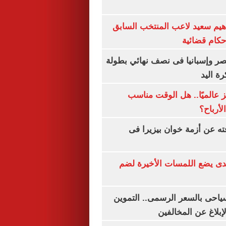
هيم سعيد لاعب المنتخب السابق
أحكام قضائية
صر وإسبانيا فى نصف نهائي بطولة
رة اليد
 عالميًا.. هل الوقت مناسب
لأرباح؟
ته عن أزمة خوان بيزيرا فى
ندى يضع اللمسات الأخيرة لضم
سياحى بالسعر الرسمى.. التموين
بلاغ عن المخالفين