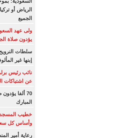
السعودية: بموج
الرياض أو تركيا
الجميع
ولى عهد السعو
يؤدون صلاة الج
سلطات النرويج
إبنها غير المأل
نائب رئيس برلم
عن اشتباكات ا
70 ألفا يؤدو
المبارك
خطيب المسجد ال
وأساس كل سعا
رعاية أمير المن