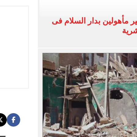
 البر في أجواء صيفية مميزة.. فيديو
لفاخر فى طرابزون.. صور
ير مأهولين بدار السلام فى
ون سبور رخصة مشاركة محمد صلاح
رية
القاضي المزيف: اشتريت بدلتين من سوق الجمعة واستأجرت بودي جارد عشان أتقن الشخصية