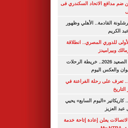
 ضم مدافع الاتحاد السكندري فى
ى
شلونة القادمة.. الأهلي وظهور
بد الكريم
لأولى للدوري المصري.. انطلاقة
مالك وبيراميدز
مواعيد قطارات الصعيد 2026.. خريطة الرحلات
وان والعكس اليوم
. تعرف على رحلة الفراعنة في
التاريخ
. كاريكاتير «اليوم السابع» يحيي
عبد العزيز
لاتصالات يعلن إعادة إتاحة خدمة