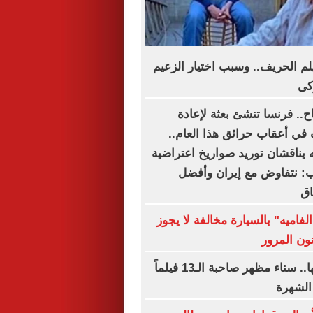
يلم الحريف.. وسبب اختيار الزعيم
كى
اح.. فرنسا تنشئ بعثة لإعادة
 في أعقاب حرائق هذا العام..
 يناقشان توريد صواريخ اعتراضية
مب: نتفاوض مع إيران وأفضل
اق
لفاميه" بالسيارة مخالفة لا يجوز
نون المرور
فى ذكرى رحيلها.. سناء مظهر صاحبة الـ13 فيلماً
الشهرة