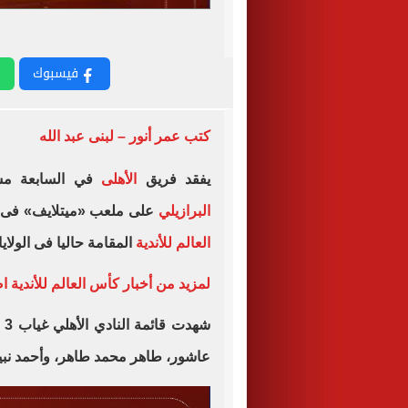
فيسبوك
كتب عمر أنور – لبنى عبد الله
يفقد فريق
الأهلى
في السابعة مساء الي
البرازيلي
على ملعب «ميتلايف» فى ث
العالم للأندية
المقامة حاليا فى الولايا
لمزيد من أخبار كأس العالم للأندية ا
شه
عاشور، طاهر محمد طاهر، وأحمد نبي