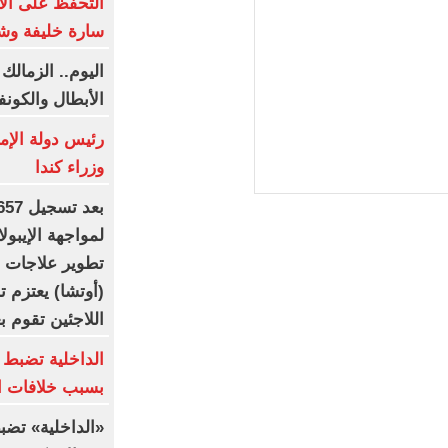
التحفظ على ال
سارة خليفة وش
اليوم.. الزمالك
الأبطال والكونف
رئيس دولة الإم
وزراء كندا
لمواجهة الإيبولا
تطوير علاجات أك
اللاجئين تقوم 
الداخلية تضبط 
بسبب خلافات ال
«الداخلية» تضبط