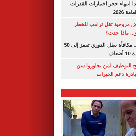
ا انتهاء حجز اختبارات القدرات
ة 2026
 مروحية تقل ترامب للخطر
.. ماذا حدث؟
قبل قرعة اليوم.. مكافأة بطل الدوري تقفز إلى 50
عاف
تح التوظيف لمن تجاوزوا سن