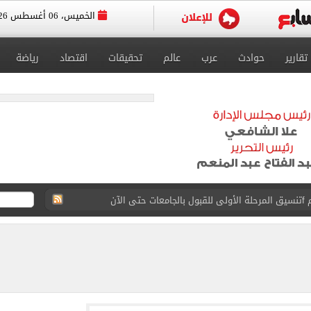
الخميس، 06 أغسطس 2026
تقارير
حوادث
عرب
عالم
تحقيقات
اقتصاد
رياضة
 إلى مثواها الأخير بعد وفاتها ليلة زفافها.. صور
ا حلال أم حرام؟.. أمين الفتوى يجيب «فيديو»
البحرين بمطار العلمين الدولى.. صور