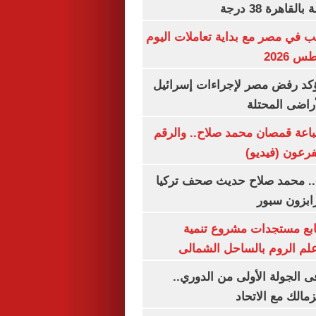
اهرة 38 درجة
ب في مصر مع بداية تعاملات اليوم
يؤكد رفض مصر لإجراءات إسرائيل
لأراضى المحتلة
باعة قمصان محمد صلاح.. والرقم
.. محمد صلاح حديث صحف تركيا
رابزون سبور
تابع مستجدات مشروع تنمية
لم الروم بالساحل الشمالى
 الجولة الأولى من الدوري..
زمالك مع الاتحاد