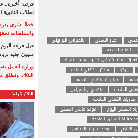
فرصة أخيرة.. غد
لطلاب الثانوية العام
خطأ بشرى يعرض
والسلطات تحقق
اهلي
اخبار الاهلي
بالميراس البرازيلي
 العالم للانديه
مليون جنيه بزيادة 10 أض
الفرق المشاركة في كأس العالم للأندية
وزارة العمل تف
بورتو
ماتش الاهلي القادم
الـ40.. وتطلق مبادرة دعم الخبرات
قادمة
مباريات الاهلي القادمه
أهلي القادمة
الاهلي وبالميراس
الأكثر قراءة
مباريات الأهلي القادمة
راة الاهلي اليوم
موعد ماتش الاهلي
د مباراة الاهلى القادمة
 القادم
موعد مباراة بالميراس