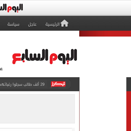
الرئيسية
عاجل
سياسة
حفلات U Arena تنطلق مع الهضبة عمرو دياب ضمن «يلا ساحل 2026» بالعلمين الجديدة
الآلاف يودعون عروس الشرقية
هل التربح من السوشيال ميدي
«يلا ساحل 2026» يقدم نموذجا جديدا للتسويق السياحى عبر المحتوى التفاعلى
الرئيس السيسى يستقبل ملك 