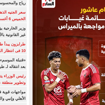
رياح والمحسوسة بالق
سعر الجنيه الذه
الخميس 6 أغسطس 2026
وزير الخارجية 
غير القانونية با
طرابزون يبدأ ط
10 فى انتظار الفرعون (فيديو)
«قنبلة الموسم»
بعد انتقاله لـ ط
رئيس الوزراء ي
وتطوير منطقة ع
مواجهات قوية فى
الأهلي وإنبي وال