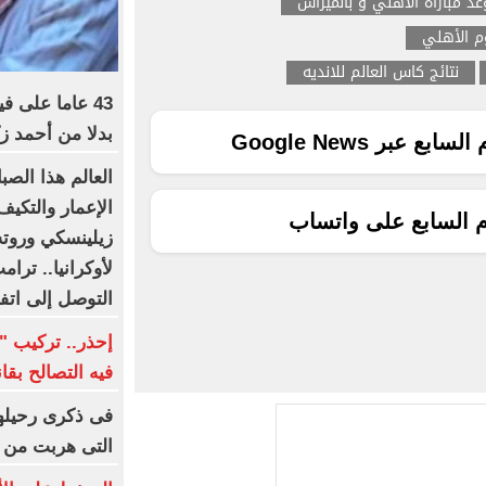
د مباراه الاهلي و بالميراس
وم الأهلي
نتائج كاس العالم للانديه
43 عاما على ف
بدلا من أحمد ز
ع عبر Google News
العالم هذا الصب
الإعمار والتكيف
م السابع على واتساب
زيلينسكي وروته
لأوكرانيا.. ترا
التوصل إلى اتف
إحذر.. تركيب "ا
فيه التصالح بقا
التى هربت من 