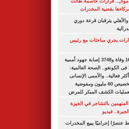
أموال.. قرارات حاسمة طالت
ركاءها بقضية المخدرات
 والأهلي يترقبان قرعة دوري
درالية
ارات يجري مباحثات مع رئيس
بعد تسجيل 1657 وفاة و3748 إصابة جهود أممية
 فى الكونغو.. الصحة العالمية:
ثر فعالية.. والأممى الإنسانى
(أوتشا) يعتزم تخصيص 60 مليون ومفوضية
بعمليات الكشف المبكر للمرض
المتهمين بالتشاجر في الجيزة
جيرة.. فيديو
 عنصرًا إجراميًا يبيع المخدرات