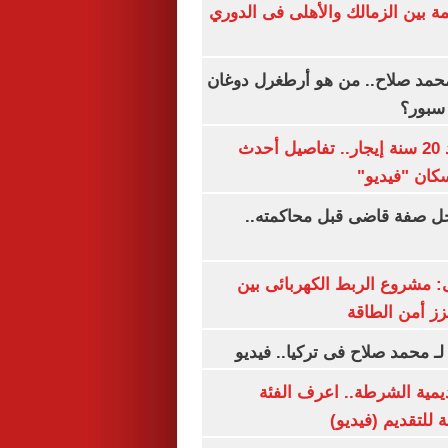
مة بين الزمالك والأهلى فى الدوري
مد صلاح.. من هو أرطغرل دوغان
سبور؟
شقتك ملكك بعد 20 سنة إيجار.. تفاصيل أحدث
كان "فيديو"
ل صفة قاضى قبل محاكمته..
 مشروع الربط الكهربائى بين
زز أمن الطاقة
لـ محمد صلاح فى تركيا.. فيديو
يمية الشرطة.. اعرف الفئة
 للتقديم (فيديو)