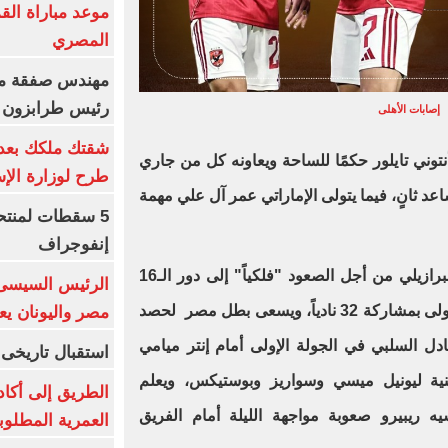
موعد مباراة الق
المصري
مهندس صفقة مح
رئيس طرابزون 
إصابات الأهلى
 أنتوني تايلور حكمًا للساحة ويعاونه كل من جاري
طرح لوزارة الإس
د ثانٍ، فيما يتولى الإماراتي عمر آل علي مهمة
5 سقطات لمنتح
إنفوجراف
ويتطلع الأهلي للفوز على العملاق البرازيلي من أجل الصعود "فلكياً" إلى دور الـ16
الرئيس السيسى:
بالبطولة العالمية التي تقام للمرة الأولى بمشاركة 32 نادياً، ويسعى بطل مصر لحصد
مصر واليونان يع
دل السلبي في الجولة الإولى أمام إنتر ميامي
استقبال تاريخى 
تينية ليونيل ميسي وسواريز وبوستيكس، ويعلم
الطريق إلى أكاد
يه ريبيرو صعوبة مواجهة الليلة أمام الفريق
العمرية المطلوبة