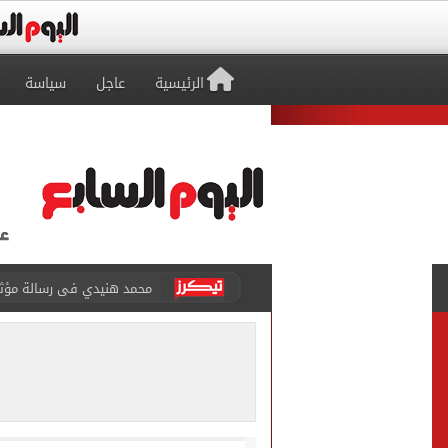
الرئيسية
عاجل
سياسة
محمد هنيدي فى رسالة مؤثرة
ما حكم رشّ المياه أمام المن
من داخل ستاد طرابزون.. الج
القومي لتنظيم الاتصالات يعلن
الذهب على مدار الساعة.. جرام عيار 21 يسج