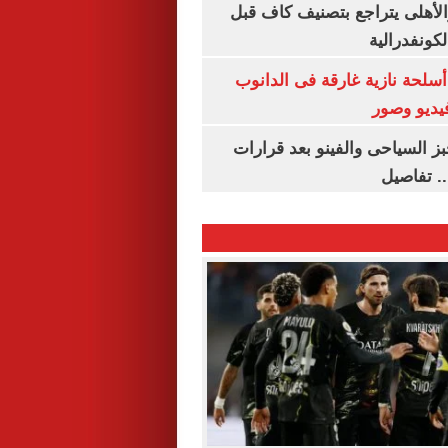
الأهلى يتراجع بتصنيف كاف قبل
كونفدرالية
لحة نازية غارقة فى الدانوب
فيديو وصور
ز السياحى والفينو بعد قرارات
.. تفاصيل