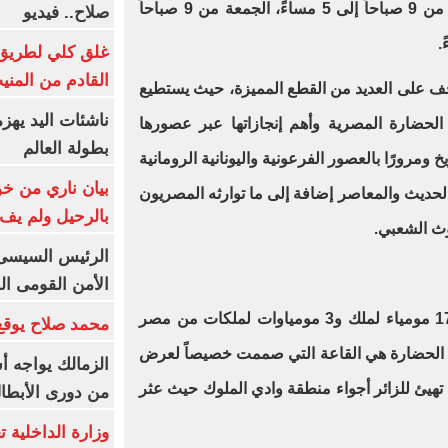
‎مواعيد الزيارة: أيام السبت للخميس من 9 صباحاً إلى 5 مساءً، الجمعة من 9 صباحاً
صلاح.. فيديو
غلق كلي لطريق 
القادم من المنيب لل
ف على العديد من القطع المميزة، حيث يستطيع
ناشئات اليد يهز
 الحضارة المصرية وأهم إنجازاتها عبر عصورها
بطولة العالم
خ ومرورًا بالعصور الفرعونية واليونانية الرومانية
بيان ناري من خو
الحديث والمعاصر إضافة إلى ما توارثه المصريون
بالرحيل ولم يف 
وث الشعبي.
الرئيس السيسى: 
الأمن القومى ا
‎و تعرض قاعة المومياوات الملكية 17 مومياء لملك و3 مومياوات لملكات من مصر
محمد صلاح يوقع 
حف الحضارة هي القاعة التي صممت خصيصاً لعرض
الزمالك يواجه أ
هيئ للزائر أجواء منطقة وادي الملوك حيث عثر
من دورى الأبطا