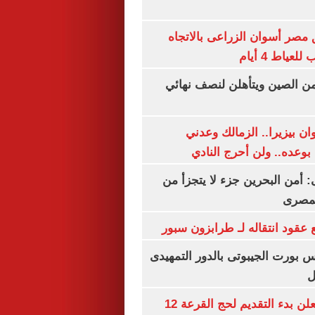
مصر أسوان الزراعى بالاتجاه
عياط 4 أيام
من الصين ويتأهلن لنصف نهائي
ان بيزيرا.. الزمالك وعدني
بوعده.. ولن أحرج النادي
أمن البحرين جزء لا يتجزأ من
لمصرى
عقود انتقاله لـ طرابزون سبور
س بورت الجيبوتى بالدور التمهيدى
ل
وزارة الداخلية تعلن بدء التقديم لحج القرعة 12