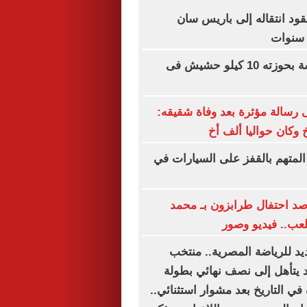
ود انتقاله إلى باريس سان
ضبط مالك ورشة بحوزته 10 كيلو حشيش فى
رسالة مؤثرة بعد وفاة شقيقه:
 وكان حواليا ألف أخ
المتهم بالقفز على السيارات في
رصد احتفال طرابزون بـ محمد
عب.. فيديو وصور
يد للرياضة المصرية.. منتخب
د يتأهل إلى نصف نهائي بطولة
 في التاريخ بعد مشوار استثنائي..