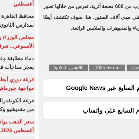
أغسطس
‎وتعرض قاعة النسيج المصري ما يقرب من 600 قطعة أثرية، تعرض من خلالها تطور
محافظ القاهرة 
لى مدى آلاف السنين. هنا، سوف تكتشف أيضًا
بمدارس الثانوي 
أزياء والمجوهرات والملابس الرائعة.
الأسبوعي.. تعر
دماء مطابقة وع
رية
السياحة والآثار
القومى للحضارة
يفجر مفاجآت ف
قرعة دوري أبطال
ع عبر Google News
مواجهة جورماهيا
قرعة الكونفدرال
من مقديشيو وكيت
م السابع على واتساب
أغسطس 2026.. بكم سعر عيار 21؟