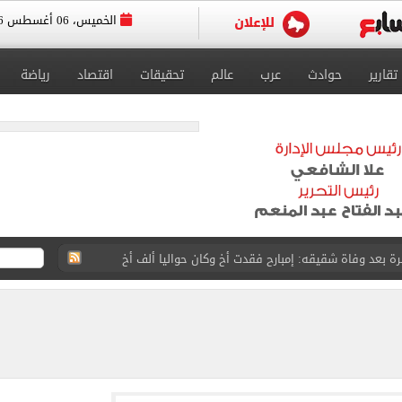
الخميس، 06 أغسطس 2026
تقارير
حوادث
عرب
عالم
تحقيقات
اقتصاد
رياضة
 بعد وفاة شقيقه: إمبارح فقدت أخ وكان حواليا ألف أخ
ازل؟.. أمين الفتوى يجيب (فيديو)
ماهير تحتفل بمحمد صلاح.. فيديو
 إعادة إتاحة خدمة أرقامي عبر تطبيق My NTRA
ل 5950 جنيها