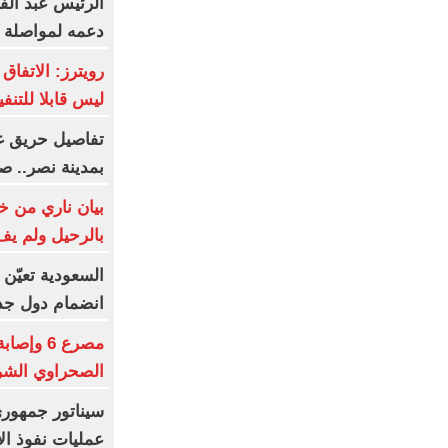
الرئيس عبد الف
دعمه لمواصلة كت
رويترز: الاتفاق
ليس قابلا للتنف
تفاصيل حريق غر
بمدينة نصر.. ص
بيان ناري من خو
بالرحيل ولم يف
السعودية تعيّن 
انضمام دول جد
مصرع 6 و
الصحراوي الشرق
سيناتور جمهور
عمليات نفوذ ال