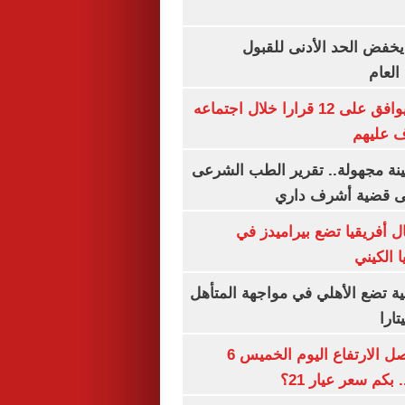
يخفض الحد الأدنى للقبول
العام
مجلس الوزراء يوافق على 12 قرارا خلال اجتماعه
ف عليهم
ينة مجهولة.. تقرير الطب الشرعى
ى قضية أشرف داري
 أفريقيا تضع بيراميدز في
 الكيني
ية تضع الأهلي في مواجهة المتأهل
ارا
سعر الذهب يواصل الارتفاع اليوم الخميس 6