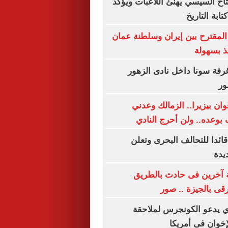
تاح السيسي يهنئ اللاعبات ويؤكد
ابة التاريخ
 المقترح بين إيران وسلطنة عمان
يذ بسهولة
فة سونا داخل نادى الزهور
ور
ان بيزيرا.. الزمالك وعدني
 بوعده.. ولن أحرج النادي
قائدا للتحالف البحرى وتعلن
يدة
إصابة آخرين فى حادث بالطريق
ى بالجيزة .. صور
ي يدعو الكونجرس لملاحقة
إخوان فى أمريكا