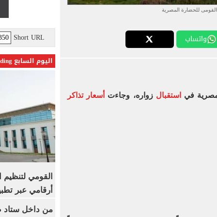
القومى للحضارة المصرية
Short URL
واتساب
اليوم السابع Trending
صرية في
استقبال
زواره، وجاءت
أسعار تذاكر
القومي لتنظيم ا
أرقامي عبر تطبيق TRA
من داخل ستاد ط