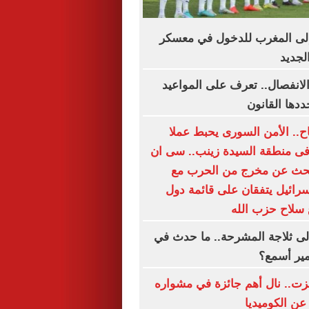
لى المغرب للدخول في معسكر
لجديد
الانفصال.. تعرف على المواعيد
ددها القانون
اح.. الأمن السورى يحبط عملا
 فى منطقة السيدة زينب.. سى ان
بحث عن مخرج من الحرب مع
إسرائيل يتفقان على قائمة دول
 سلاح حزب الله
لى ثلاجة المشرحة.. ما حدث في
مير أسمع؟
زت.. نال أهم جائزة في مشواره
عن الكوميديا