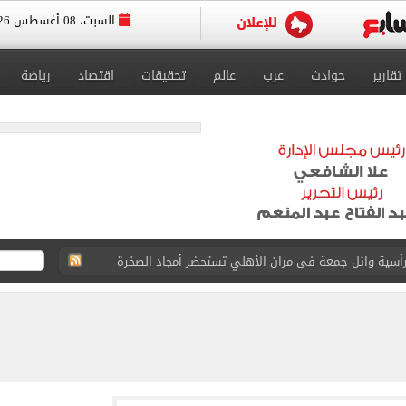
السبت، 08 أغسطس 2026
تقارير
حوادث
عرب
عالم
تحقيقات
اقتصاد
رياضة
 رأسية وائل جمعة فى مران الأهلي تستحضر أمجاد الصخرة
ل تنسيق الجامعات تستقبل طلاب المرحلة الأولى
لخط باسم شخص لا يجعله مسؤولًا عن الجرائم المرتكبة به
 البر في أجواء صيفية مميزة.. فيديو
لفاخر فى طرابزون.. صور