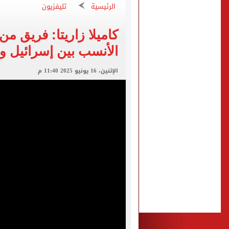
الاتحاد التركي يمنح طرابز
الرئيسية
تليفزيون
كاميلا زاريتا: فريق من
برشلونة يطرح تذاكر مواجه
الأنسب بين إسرائيل وإ
طرابزون سبور ينفي الحجز 
منتخب ناشئات كرة اليد يخسر أمام إسبانيا 27 - 26 ف
الإثنين، 16 يونيو 2025 11:40 م