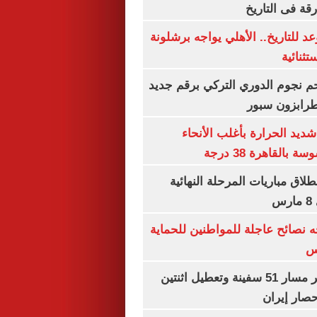
رقة فى التاريخ
 للتاريخ.. الأهلي يواجه برشلونة
تثنائية
م نجوم الدوري التركي برقم جديد
طرابزون سبور
ديد الحرارة بأغلب الأنحاء
القاهرة 38 درجة
نطلاق مباريات المرحلة النهائية
س
ه نصائح عاجلة للمواطنين للحماية
س
"سنتكوم" : تغيير مسار 51 سفينة وتعطيل اثنتين
صار إيران