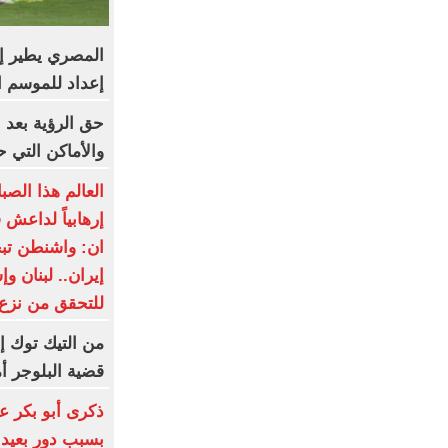
المصري يطير إ
إعداد للموسم ا
حق الرؤية بعد 
والأماكن التي ح
العالم هذا الصب
إرهابياً لداعش
ان: واشنطن ت
إيران.. لبنان و
للتحقق من نزع
من التيك توك إ
قضية البلوجر أ
ذكرى أبو بكر ع
بسبب دور بعيد 