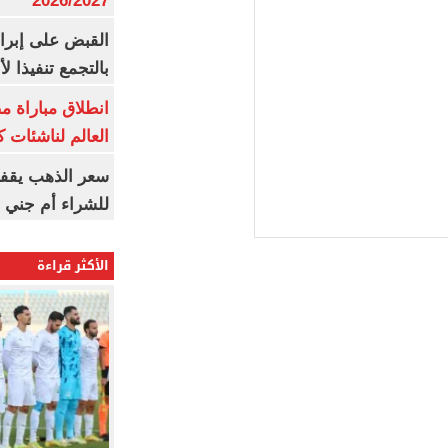
2026/2027
القبض على إبرا
بالتجمع تنفيذا ل
انطلاق مباراة م
العالم لناشئات ك
سعر الذهب يقفز
للشراء أم جني ا
الأكثر قراءة