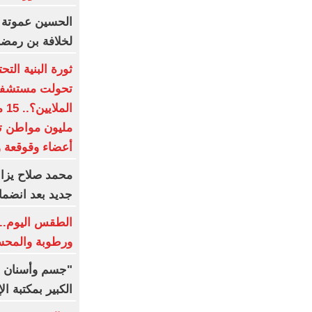
الحسين عموتة 
لخلافة بن رمض
ثورة البنية الت
تحولت مستشفيات
أعضاء وقوقعة و
محمد صلاح يزاح
جديد بعد انضما
الطقس اليوم.. 
ورطوبة والمحسوسة 
"جسم وأسنان و
الكبير بمكتبة ال