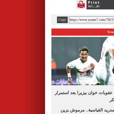
Copy
قوبات خوان بيزيرا بعد استمرار
كر
دريد القياسية.. مرموش يزين