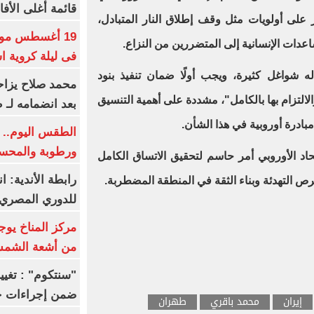
قائمة أغلى الأفا
يز على أولويات مثل وقف إطلاق النار المتبادل،
19 أغسطس موعد
عدات الإنسانية إلى المتضررين من النزاع.
فى ليلة كروية اس
 له شواغل كثيرة، ويجب أولًا ضمان تنفيذ بنود
محمد صلاح يزاح
الالتزام بها بالكامل"، مشددة على أهمية التنسيق
بعد انضمامه لـ 
بادرة أوروبية في هذا الشأن.
الطقس اليوم.. ش
ورطوبة والمحسوسة ب
اد الأوروبي أمر حاسم لتحقيق الاتساق الكامل
رابطة الأندية: ا
ص التهدئة وبناء الثقة في المنطقة المضطربة.
للدوري المصري 8 مار
مركز المناخ يوج
من أشعة الشم
ضمن إجراءات ح
إيران
محمد باقري
طهران