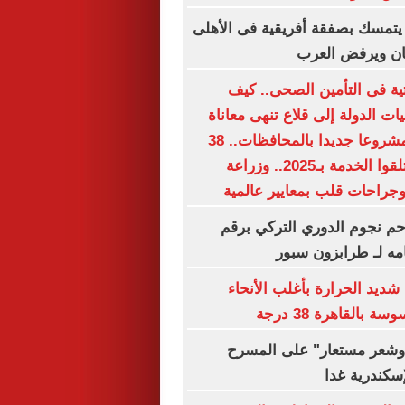
يتمسك بصفقة أفريقية فى الأهلى
ان ويرفض العرب
حتية فى التأمين الصحى.. كيف
 الدولة إلى قلاع تنهى معاناة
الملايين؟.. 15 مشروعا جديدا بالمحافظات.. 38
مليون مواطن تلقوا الخدمة بـ2025.. وزراعة
جراحات قلب بمعايير عالمية
م نجوم الدوري التركي برقم
مه لـ طرابزون سبور
شديد الحرارة بأغلب الأنحاء
بالقاهرة 38 درجة
شعر مستعار" على المسرح
إسكندرية غدا