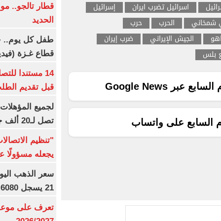
رائيل
اسرائيل تضرب ايران
إسرائيل
قطار تالجو.. م
الحديد
 شمخاني
الحرب
حرب
اهو
الجيش الإيراني
ضرب إيران
طفل كل يوم.. ح
ع بلس
قطاع غـزة (فيدي
14 مستندا للتص
ع عبر Google News
قبل تقديم الطل
تصل لـ20 ألف جنيه
م السابع على واتساب
"تنظيم الاتصال
يجعله مسؤولًا عن
21 يسجل 6080 جنيها
تعرف على موعد 