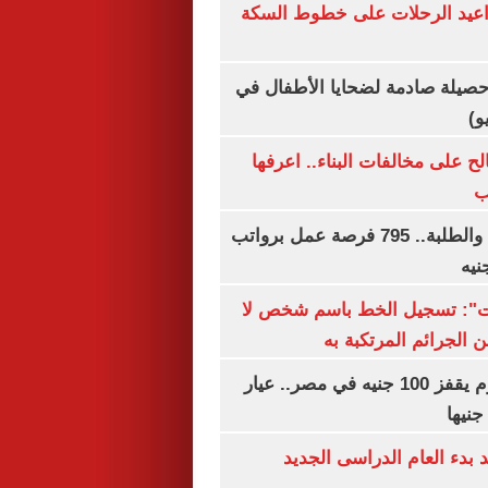
واعيد الرحلات على خطوط السكة
صيلة صادمة لضحايا الأطفال في
و)
الح على مخالفات البناء.. اعرفها
ب
لجميع المؤهلات والطلبة.. 795 فرصة عمل برواتب
ات": تسجيل الخط باسم شخص لا
 الجرائم المرتكبة به
سعر الذهب اليوم يقفز 100 جنيه في مصر.. عيار
بدء العام الدراسى الجديد