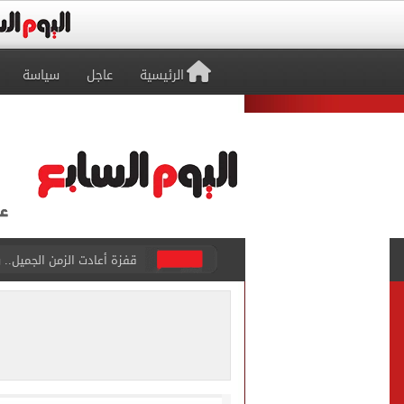
الرئيسية
عاجل
سياسة
قفزة أعادت الزمن الجميل..
تسجيل الرغبات مجانا.. معام
"تنظيم الاتصالات": تسجيل ا
مشاهد ساحرة على شاطئ رأس
الكشف عن قصر محمد صلاح ا