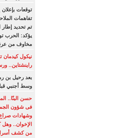
توقعات بإعلان 
تفاهمات الملاح
تم تحديد إطار ا
يؤكد: الحرب توش
مخاوف من عرقل
نيكول كيدمان ت
راينشتاين.. ور
بعد رحيل بن ر
وسط أجنبي قبل
حسن البنّا.. 
فى شؤون الجما
وشهادات صراع 
الإخوان.. وهل ك
من كشف أسرار 