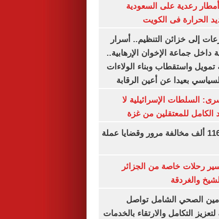
مطار رعدية على السعودية
يد الحرارة فى الكويت
عات إلى خزائن التنظيم.. أسرار
 داخل جماعة الإخوان الإرهابية..
تمويل واستقطاب وبناء الولاءات
لسياسي بعيدا عن أعين الرقابة
رى: السلطات الإسرائيلية لا
الكامل للمعتقلين من غزة
الداخلية تضبط 116 ألف مخالفة مرور وقضايا عملة
ير رحلات خاصة من الجزائر
لشيخ والغردقة
لتأمين الصحي الشامل تواصل
 لتعزيز التكامل والارتقاء بالخدمات