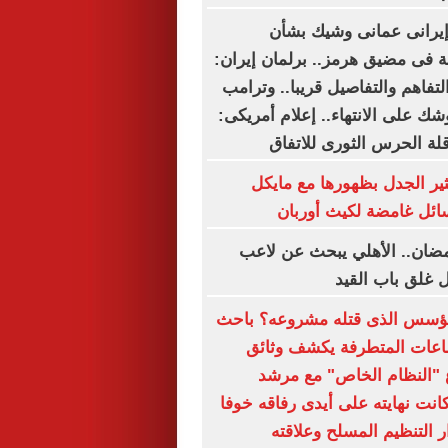
إيرانى عمانى وشيك بشأن
ة فى مضيق هرمز.. برلمان إيران:
لتفاهم والتفاصيل قريبا.. وترامب
ك على الانتهاء.. إعلام أمريكى:
ة الحرس الثورى للاتفاق
ثير الجدل بظهورها مع مايكل
سائل غامضة لكيث أوربان
مضان.. الأهلي يبحث عن لاعب
 غلق باب القيد
المؤسس الذى قتله مشروعه؟ باحث
عات المتطرفة يكشف وثائق
"النظام الخاص" مع مرشد
انت نهايته على أيدى رفاقه خوفا
التنظيم المسلح وعلاقته