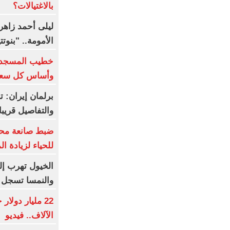
بالاغتيالات؟
ليلى أحمد زاهر
الأمومة.. "بنوت
خطيب المسجد ال
وأساس كل سعا
برلمان إيران: ت
والتفاصيل قريبا
ضبط صانعة محت
للحياء لزيادة ا
الخيول تهرب إل
والنمسا تسجل أ
22 مليار دولا
الآلاف.. فيديو