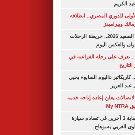
بد الكريم
لأولى للدوري المصري.. انطلاقة
مالك وبيراميدز
مواعيد قطارات الصعيد 2026.. خريطة الرحلات
وان والعكس اليوم
. تعرف على رحلة الفراعنة في
التاريخ
. كاريكاتير «اليوم السابع» يحيي
عبد العزيز
لاتصالات يعلن إعادة إتاحة خدمة
My N
مصرع سيدة وإصابة 3 آخرين فى تصادم سيارة
وى الغربي بسوهاج