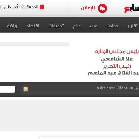
الجمعة، 07 أغسطس 2026
تقارير
حوادث
عرب
عالم
تحقيقات
اقتصاد
رياضة
ى نصف نهائى بطولة العالم
 رأسية وائل جمعة فى مران الأهلي تستحضر أمجاد الصخرة
ى معسكر إسبانيا.. جلسة عموتة وفقرة بدنية.. صور
 فى نصف نهائي بطولة العالم لناشئات كرة اليد