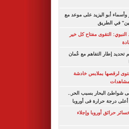
 وأسماء أبو اليزيد على موعد مع
تين" في الطريق
نبوي: التقوى مفتاح كل خير
دة
م تحديد إطار التفاهم مع عُمان
وى لرقصها بملابس خادشة
لمشاهدات
ى شواطئ البحار بسبب الحر..
على درجة حرارة فى أوروبا
ر خسائر حرائق أوروبا وإجلاء