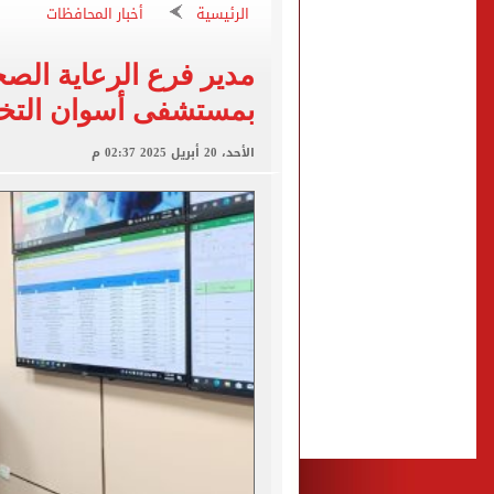
الكشف عن قصر محمد صلاح ا
الرئيسية
أخبار المحافظات
الاتحاد التركي يمنح طرابز
مدير فرع الرعاية الصح
بمستشفى أسوان الت
برشلونة يطرح تذاكر مواجه
طرابزون سبور ينفي الحجز 
الأحد، 20 أبريل 2025 02:37 م